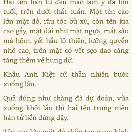
Hai tên hán tử đều mặc lam y đã lớn
tuổi, trên dưới thất tuần. Một tên cao
lớn mặt đỏ, râu tóc bù xù, còn tên kia
cao gầy, mặt dài như mặt ngựa, mắt sâu
má hõm, yết hầu lộ thiên, lưỡng quyền
nhô cao, trên mặt có vết sẹo đao càng
tăng thêm vẻ hung dữ.
Khấu Anh Kiệt cứ thản nhiên bước
xuống lầu.
Quả đúng như chàng đã dự đoán, vừa
xuống khỏi lầu thì hai tên trung niên
hán tử liền đứng dậy.
Tên cao lớn mặt đỏ chắp tay cung kính