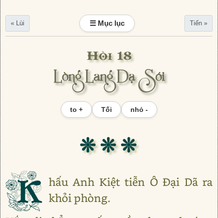
☰ Mục lục
« Lùi
Tiến »
Hồi 18
Lòng Lang Dạ Sói
to +
Tối
nhỏ -
❊ ❊ ❊
K
hấu Anh Kiệt tiễn Ô Đại Dã ra
khỏi phòng.