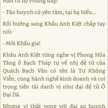
Hán tử họ Phùng đáp:
- Tào huynh cứ yên tâm, tại hạ hiểu...
Rồi hướng sang Khấu Anh Kiệt chắp tay
nói:
- Mời Khấu gia!
Khấu Anh Kiệt từng nghe vị Phong Hỏa
Tăng ở Bạch Tháp tự về nhị đệ tử của
Quách Bạch Vân có tên là Tư Không
Viễn, cùng hành nghề kinh doanh và coi
trọng tiền tài danh vị như đại đệ tử Ô
Đại Dã.
Nhưng vì thất vọng với đại sư huynh