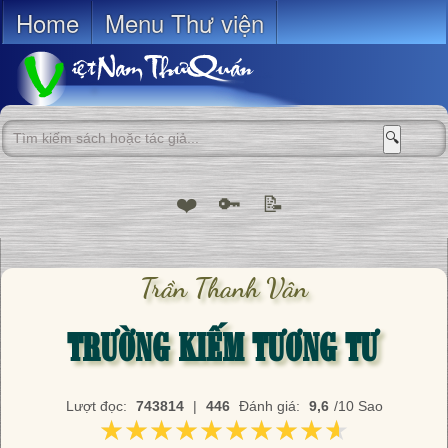
Home
Menu Thư viện
🔍
❤️
🔑
📝
Trần Thanh Vân
TRƯỜNG KIẾM TƯƠNG TƯ
Lượt đọc:
743814
|
446
Đánh giá:
9,6
/10 Sao
★★★★★★★★★★
★★★★★★★★★★