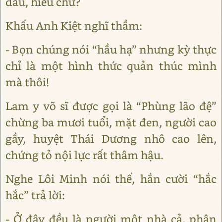
đâu, hiểu chứ?
Khấu Anh Kiệt nghĩ thầm:
- Bọn chúng nói “hầu hạ” nhưng kỳ thực
chỉ là một hình thức quản thúc mình
mà thôi!
Lam y võ sĩ được gọi là “Phùng lão đệ”
chừng ba mươi tuổi, mặt đen, người cao
gầy, huyệt Thái Dương nhô cao lên,
chứng tỏ nội lực rất thâm hậu.
Nghe Lôi Minh nói thế, hắn cười “hắc
hắc” trả lời:
- Ở đây đều là người một nhà cả, phân