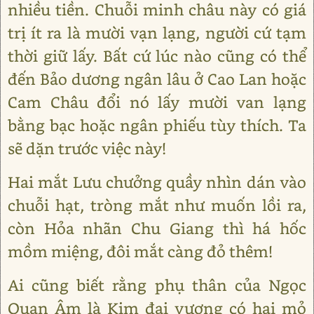
nhiều tiền. Chuỗi minh châu này có giá
trị ít ra là mười vạn lạng, người cứ tạm
thời giữ lấy. Bất cứ lúc nào cũng có thể
đến Bảo dương ngân lâu ở Cao Lan hoặc
Cam Châu đổi nó lấy mười van lạng
bằng bạc hoặc ngân phiếu tùy thích. Ta
sẽ dặn trước việc này!
Hai mắt Lưu chưởng quầy nhìn dán vào
chuỗi hạt, tròng mắt như muốn lồi ra,
còn Hỏa nhãn Chu Giang thì há hốc
mồm miệng, đôi mắt càng đỏ thêm!
Ai cũng biết rằng phụ thân của Ngọc
Quan Âm là Kim đại vương có hai mỏ