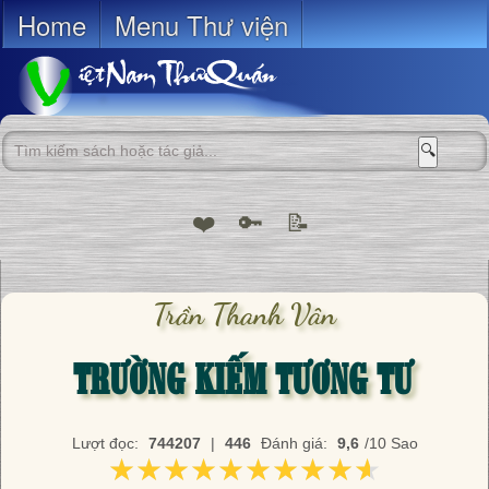
Home
Menu Thư viện
🔍
❤️
🔑
📝
Trần Thanh Vân
TRƯỜNG KIẾM TƯƠNG TƯ
Lượt đọc:
744207
|
446
Đánh giá:
9,6
/10 Sao
★★★★★★★★★★
★★★★★★★★★★