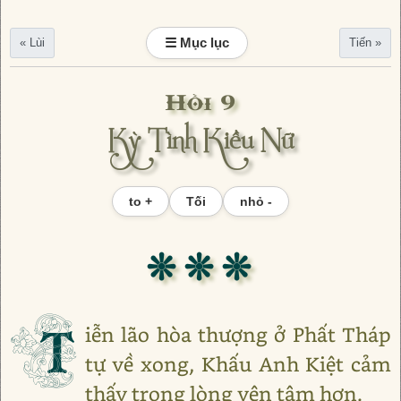
☰ Mục lục
« Lùi
Tiến »
Hồi 9
Kỳ Tình Kiều Nữ
to +
Tối
nhỏ -
❊ ❊ ❊
T
iễn lão hòa thượng ở Phất Tháp
tự về xong, Khấu Anh Kiệt cảm
thấy trong lòng yên tâm hơn.