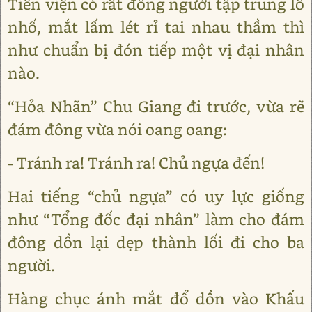
Tiền viện có rất đông người tập trung lố
nhố, mắt lấm lét rỉ tai nhau thầm thì
như chuẩn bị đón tiếp một vị đại nhân
nào.
“Hỏa Nhãn” Chu Giang đi trước, vừa rẽ
đám đông vừa nói oang oang:
- Tránh ra! Tránh ra! Chủ ngựa đến!
Hai tiếng “chủ ngựa” có uy lực giống
như “Tổng đốc đại nhân” làm cho đám
đông dồn lại dẹp thành lối đi cho ba
người.
Hàng chục ánh mắt đổ dồn vào Khấu