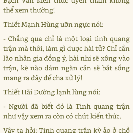
Bạch Vân kiến thức uyên thâm không
thể xem thường!
Thiết Mạnh Hùng ưỡn ngực nói:
- Chẳng qua chỉ là một loại tinh quang
trận mà thôi, làm gì được hài tử? Chỉ cần
lão nhân gia đồng ý, hài nhi sẽ xông vào
trận, kẻ nào dám ngăn cản sẽ bắt sống
mang ra đây để cha xử lý!
Thiết Hải Đường lạnh lùng nói:
- Người đã biết đó là Tinh quang trận
như vậy xem ra còn có chút kiến thức.
Vậy ta hỏi: Tinh quang trận kỳ ảo ở chỗ