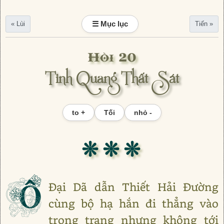
☰ Mục lục
« Lùi
Tiến »
Hồi 20
Tinh Quang Thất Sát
to +
Tối
nhỏ -
❊ ❊ ❊
Ô
Đại Dã dẫn Thiết Hải Đường
cùng bộ hạ hắn đi thẳng vào
trong trang nhưng không tới