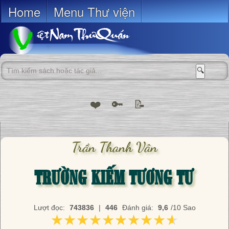
Home
Menu Thư viện
🔍
❤️
🔑
📝
Trần Thanh Vân
TRƯỜNG KIẾM TƯƠNG TƯ
Lượt đọc:
743836
|
446
Đánh giá:
9,6
/10 Sao
★★★★★★★★★★
★★★★★★★★★★