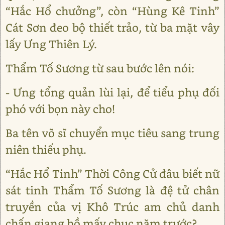
“Hắc Hổ chưởng”, còn “Hùng Kê Tinh”
Cát Sơn đeo bộ thiết trảo, từ ba mặt vây
lấy Ưng Thiên Lý.
Thẩm Tố Sương từ sau bước lên nói:
- Ưng tổng quản lùi lại, để tiểu phụ đối
phó với bọn này cho!
Ba tên võ sĩ chuyển mục tiêu sang trung
niên thiếu phụ.
“Hắc Hổ Tinh” Thời Công Cử đâu biết nữ
sát tinh Thẩm Tố Sương là đệ tử chân
truyền của vị Khô Trúc am chủ danh
chấn giang hồ mấy chục năm trước?