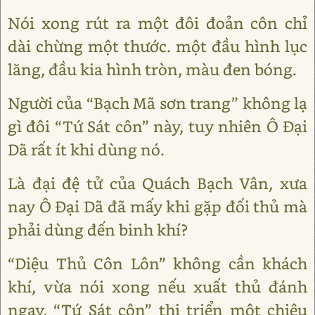
Nói xong rút ra một đôi đoản côn chỉ
dài chừng một thước. một đầu hình lục
lăng, đầu kia hình tròn, màu đen bóng.
Người của “Bạch Mã sơn trang” không lạ
gì đôi “Tứ Sát côn” này, tuy nhiên Ô Đại
Dã rất ít khi dùng nó.
Là đại đệ tử của Quách Bạch Vân, xưa
nay Ô Đại Dã đã mấy khi gặp đối thủ mà
phải dùng đến binh khí?
“Diệu Thủ Côn Lôn” không cần khách
khí, vừa nói xong nếu xuất thủ đánh
ngay, “Tứ Sát côn” thi triển một chiêu