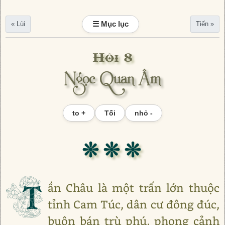
☰ Mục lục
« Lùi
Tiến »
Hồi 8
Ngọc Quan Âm
to +
Tối
nhỏ -
❊ ❊ ❊
T
ần Châu là một trấn lớn thuộc
tỉnh Cam Túc, dân cư đông đúc,
buôn bán trù phú, phong cảnh