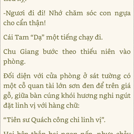
-Ngươi đi đi! Nhớ chăm sóc con ngựa
cho cẩn thận!
Cái Tam “Dạ” một tiếng chạy đi.
Chu Giang bước theo thiếu niên vào
phòng.
Đối diện với cửa phòng ở sát tường có
một cỗ quan tài lớn sơn đen để trên giá
gỗ, giữa bàn cúng khói hương nghi ngút
đặt linh vị với hàng chữ:
“Tiên sư Quách công chi linh vị”.
Hai bên thắp hai ngọn nến, nhựa chảy