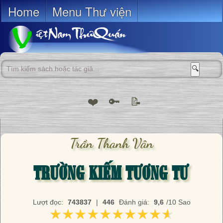
Home
Menu Thư viện
🔍
❤️
🔑
📝
Trần Thanh Vân
TRƯỜNG KIẾM TƯƠNG TƯ
Lượt đọc:
743837
|
446
Đánh giá:
9,6
/10 Sao
★★★★★★★★★★
★★★★★★★★★★