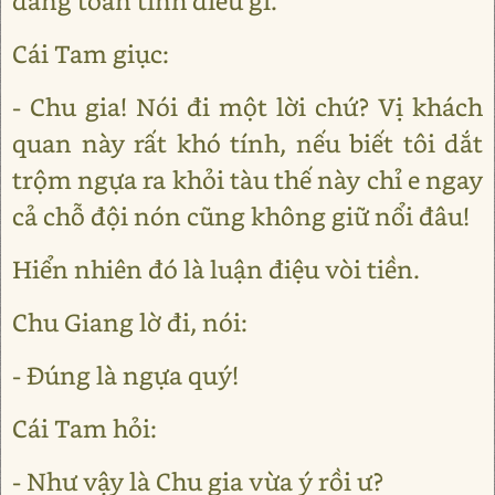
đang toan tính điều gì.
Cái Tam giục:
- Chu gia! Nói đi một lời chứ? Vị khách
quan này rất khó tính, nếu biết tôi dắt
trộm ngựa ra khỏi tàu thế này chỉ e ngay
cả chỗ đội nón cũng không giữ nổi đâu!
Hiển nhiên đó là luận điệu vòi tiền.
Chu Giang lờ đi, nói:
- Đúng là ngựa quý!
Cái Tam hỏi:
- Như vậy là Chu gia vừa ý rồi ư?