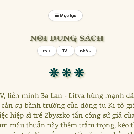
☰ Mục lục
NỘI DUNG SÁCH
to +
Tối
nhỏ -
❊ ❊ ❊
XV, liên minh Ba Lan - Litva hùng mạnh đ
 cản sự bành trướng của dòng tu Ki-tô g
ệc hiệp sĩ trẻ Zbyszko tấn công sứ giả củ
 làm mâu thuẫn này thêm trầm trọng, kéo