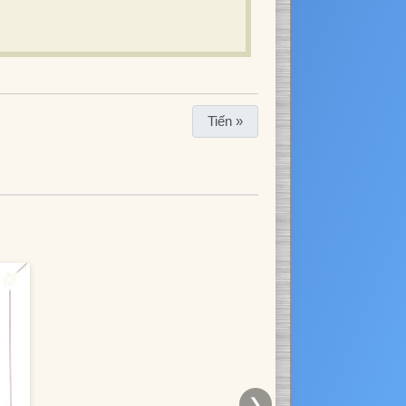
Tiến »
❯