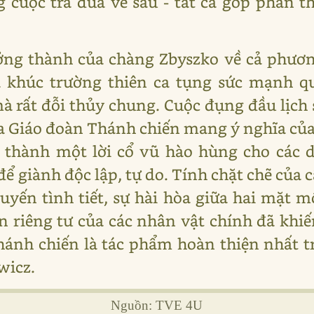
cuộc trả đũa về sau - tất cả góp phần th
ưởng thành của chàng Zbyszko về cả phươn
 là khúc trường thiên ca tụng sức mạnh 
à rất đỗi thủy chung. Cuộc đụng đầu lịch s
ủa Giáo đoàn Thánh chiến mang ý nghĩa của
ở thành một lời cổ vũ hào hùng cho các 
 giành độc lập, tự do. Tính chặt chẽ của 
tuyến tình tiết, sự hài hòa giữa hai mặt 
n riêng tư của các nhân vật chính đã khi
hánh chiến là tác phẩm hoàn thiện nhất 
wicz.
Nguồn: TVE 4U