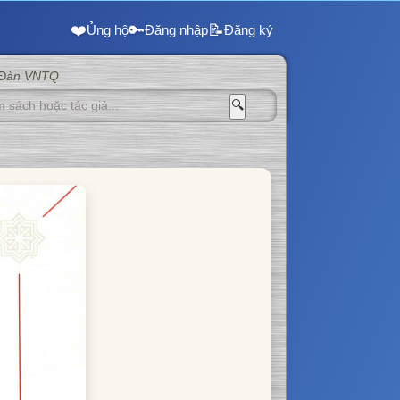
❤️
🔑
📝
Ủng hộ
Đăng nhập
Đăng ký
 Đàn VNTQ
🔍