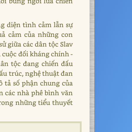
ổi bùng ngòi lửa chiến
g diện tình cảm lẫn sự
quả cảm của những con
ử giữa các dân tộc Slav
 cuộc đối kháng chính -
dân tộc đang chiến đấu
cấu trúc, nghệ thuật đan
mô tả số phận chung của
ến các nhà phê bình văn
trong những tiểu thuyết