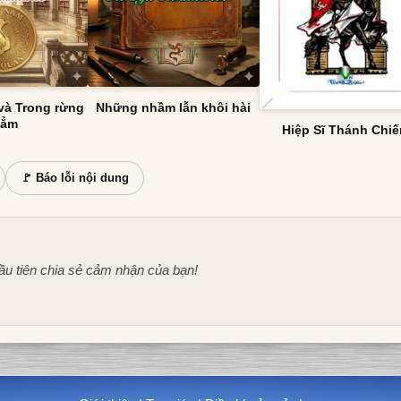
và Trong rừng
Những nhầm lẫn khôi hài
hẳm
Hiệp Sĩ Thánh Chi
🚩 Báo lỗi nội dung
ầu tiên chia sẻ cảm nhận của bạn!