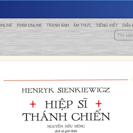
Diễn
ONLINE
PHIM ONLINE
TRANH ẢNH
ẨM THỰC
TIẾNG VIỆT