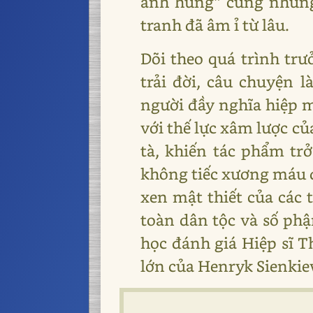
anh hùng” cùng những 
tranh đã âm ỉ từ lâu.
Dõi theo quá trình tr
trải đời, câu chuyện
người đầy nghĩa hiệp m
với thế lực xâm lược c
tà, khiến tác phẩm tr
không tiếc xương máu để
xen mật thiết của các 
toàn dân tộc và số phậ
học đánh giá Hiệp sĩ T
lớn của Henryk Sienkie