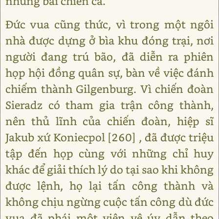
những bài chiến ca.
Đức vua cũng thức, vì trong một ngôi
nhà được dựng ở bìa khu đóng trại, nơi
người đang trú bão, đã diễn ra phiên
họp hội đồng quân sự, bàn về việc đánh
chiếm thành Gilgenburg. Vì chiến đoàn
Sieradz có tham gia trận công thành,
nên thủ lĩnh của chiến đoàn, hiệp sĩ
Jakub xứ Koniecpol [260] , đã được triệu
tập đến họp cùng với những chỉ huy
khác để giải thích lý do tại sao khi không
được lệnh, họ lại tấn công thành và
không chịu ngừng cuộc tấn công dù đức
vua đã phái một viên vệ úy dẫn theo