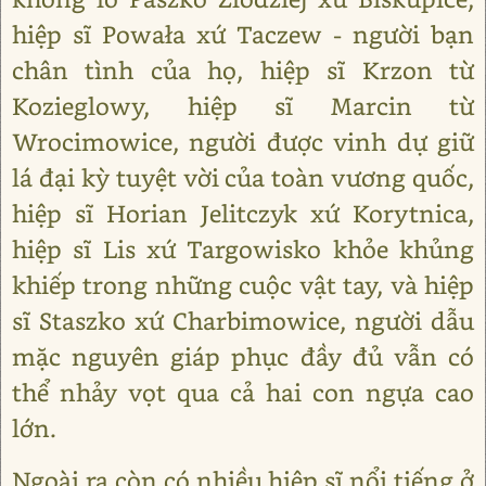
hiệp sĩ Powała xứ Taczew - người bạn
chân tình của họ, hiệp sĩ Krzon từ
Kozieglowy, hiệp sĩ Marcin từ
Wrocimowice, người được vinh dự giữ
lá đại kỳ tuyệt vời của toàn vương quốc,
hiệp sĩ Horian Jelitczyk xứ Korytnica,
hiệp sĩ Lis xứ Targowisko khỏe khủng
khiếp trong những cuộc vật tay, và hiệp
sĩ Staszko xứ Charbimowice, người dẫu
mặc nguyên giáp phục đầy đủ vẫn có
thể nhảy vọt qua cả hai con ngựa cao
lớn.
Ngoài ra còn có nhiều hiệp sĩ nổi tiếng ở