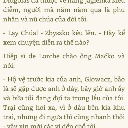
Dlugolas đã thuộc về nàng Jagienka kiều
diễm, người mà năm năm qua là phu
nhân và nữ chúa của đời tôi.
- Lạy Chúa! - Zbyszko kêu lên. - Hãy kể
xem chuyện diễn ra thế nào?
Hiệp sĩ de Lorche chào ông Maćko và
nói:
- Hộ vệ trước kia của anh, Glowacz, bảo
là sẽ gặp được anh ở đây, bây giờ anh ấy
và bữa tối đang đợi ta trong lều của tôi.
Trại cũng hơi xa, vì ở đầu bên kia khu
trại, nhưng đi ngựa thì cũng nhanh thôi
- vậy xin mời các vị đến chỗ tôi.