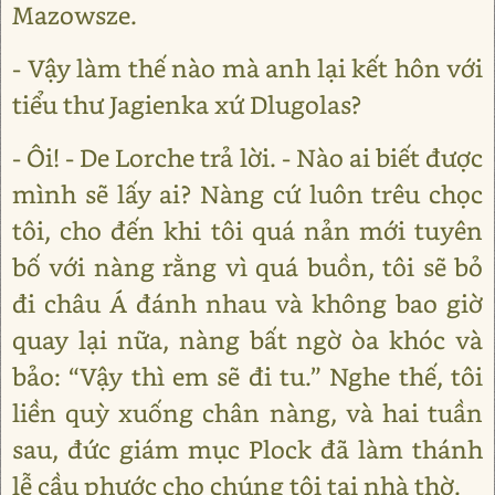
Mazowsze.
- Vậy làm thế nào mà anh lại kết hôn với
tiểu thư Jagienka xứ Dlugolas?
- Ôi! - De Lorche trả lời. - Nào ai biết được
mình sẽ lấy ai? Nàng cứ luôn trêu chọc
tôi, cho đến khi tôi quá nản mới tuyên
bố với nàng rằng vì quá buồn, tôi sẽ bỏ
đi châu Á đánh nhau và không bao giờ
quay lại nữa, nàng bất ngờ òa khóc và
bảo: “Vậy thì em sẽ đi tu.” Nghe thế, tôi
liền quỳ xuống chân nàng, và hai tuần
sau, đức giám mục Plock đã làm thánh
lễ cầu phước cho chúng tôi tại nhà thờ.