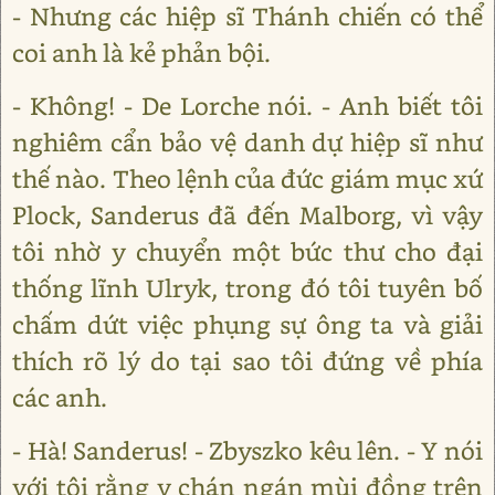
- Nhưng các hiệp sĩ Thánh chiến có thể
coi anh là kẻ phản bội.
- Không! - De Lorche nói. - Anh biết tôi
nghiêm cẩn bảo vệ danh dự hiệp sĩ như
thế nào. Theo lệnh của đức giám mục xứ
Plock, Sanderus đã đến Malborg, vì vậy
tôi nhờ y chuyển một bức thư cho đại
thống lĩnh Ulryk, trong đó tôi tuyên bố
chấm dứt việc phụng sự ông ta và giải
thích rõ lý do tại sao tôi đứng về phía
các anh.
- Hà! Sanderus! - Zbyszko kêu lên. - Y nói
với tôi rằng y chán ngán mùi đồng trên