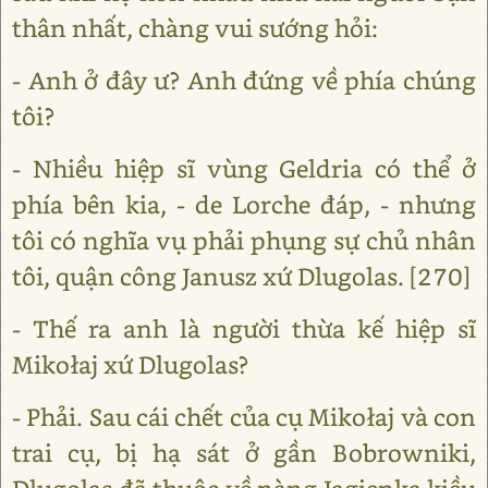
thân nhất, chàng vui sướng hỏi:
- Anh ở đây ư? Anh đứng về phía chúng
tôi?
- Nhiều hiệp sĩ vùng Geldria có thể ở
phía bên kia, - de Lorche đáp, - nhưng
tôi có nghĩa vụ phải phụng sự chủ nhân
tôi, quận công Janusz xứ Dlugolas. [270]
- Thế ra anh là người thừa kế hiệp sĩ
Mikołaj xứ Dlugolas?
- Phải. Sau cái chết của cụ Mikołaj và con
trai cụ, bị hạ sát ở gần Bobrowniki,