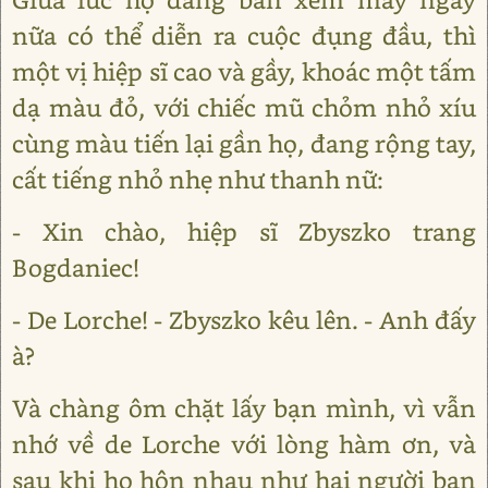
nữa có thể diễn ra cuộc đụng đầu, thì
một vị hiệp sĩ cao và gầy, khoác một tấm
dạ màu đỏ, với chiếc mũ chỏm nhỏ xíu
cùng màu tiến lại gần họ, đang rộng tay,
cất tiếng nhỏ nhẹ như thanh nữ:
- Xin chào, hiệp sĩ Zbyszko trang
Bogdaniec!
- De Lorche! - Zbyszko kêu lên. - Anh đấy
à?
Và chàng ôm chặt lấy bạn mình, vì vẫn
nhớ về de Lorche với lòng hàm ơn, và
sau khi họ hôn nhau như hai người bạn