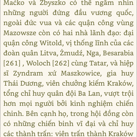
Maćko và Zbyszko có thể ngắm nhìn
những người đứng đầu vương quốc,
ngoài đức vua và các quận công vùng
Mazowsze còn có hai nhà lãnh đạo: đại
quận công Witold, vị thống lĩnh của các
đoàn quân Litva, Żmudź, Nga, Besarabia
[261] , Woloch [262] cùng Tatar, và hiệp
sĩ Zyndram xứ Maszkowice, gia huy
Thái Dương, viên chưởng kiếm Kraków,
tổng chỉ huy quân đội Ba Lan, vượt trội
hơn mọi người bởi kinh nghiệm chiến
chinh. Bên cạnh họ, trong hội đồng còn
có những chiến binh vĩ đại và chỉ huy
các thành trấn: viên trấn thành Kraków