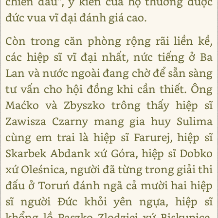
chiến đấu”, ý kiến của họ thường được
đức vua vĩ đại đánh giá cao.
Còn trong căn phòng rộng rãi liền kề,
các hiệp sĩ vĩ đại nhất, nức tiếng ở Ba
Lan và nước ngoài đang chờ để sẵn sàng
tư vấn cho hội đồng khi cần thiết. Ông
Maćko và Zbyszko trông thấy hiệp sĩ
Zawisza Czarny mang gia huy Sulima
cùng em trai là hiệp sĩ Farurej, hiệp sĩ
Skarbek Abdank xứ Góra, hiệp sĩ Dobko
xứ Oleśnica, người đã từng trong giải thi
đấu ở Toruń đánh ngã cả mười hai hiệp
sĩ người Đức khỏi yên ngựa, hiệp sĩ
khổng lồ Paszko Zlodziej xứ Biskupice,