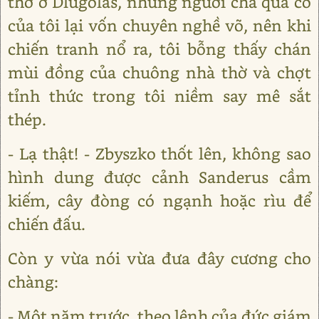
thờ ở Dlugolas, nhưng người cha quá cố
của tôi lại vốn chuyên nghề võ, nên khi
chiến tranh nổ ra, tôi bỗng thấy chán
mùi đồng của chuông nhà thờ và chợt
tỉnh thức trong tôi niềm say mê sắt
thép.
- Lạ thật! - Zbyszko thốt lên, không sao
hình dung được cảnh Sanderus cầm
kiếm, cây đòng có ngạnh hoặc rìu để
chiến đấu.
Còn y vừa nói vừa đưa đây cương cho
chàng:
- Một năm trước, theo lệnh của đức giám