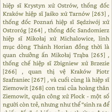
hiệp sĩ Krystyn xứ Ostrów, thống đốc
Kraków hiệp sĩ Jaśko xứ Tarnów [263] ,
thống đốc Poznań hiệp sĩ Sędziwój xứ
Ostroróg [264] , thống đốc Sandomierz
hiệp sĩ Mikołaj xứ Michalowice, linh
mục dòng Thánh Horian đồng thời là
quan chưởng ấn Mikołaj Trąba [265] ,
thống chế hiệp sĩ Zbigniew xứ Brzezie
[266] , quan thị vệ Kraków Piotr
Szafraniec [267] , và cuối cùng là hiệp sĩ
Ziemowit [268] con trai của hoàng thân
Ziemowit, quận công xứ Plock - một số
người còn trẻ, nhưng như thể “sinh ra để