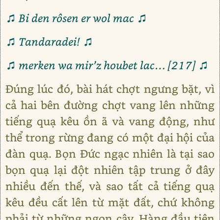
♫ Bi den rôsen er wol mac ♫
♫ Tandaradei! ♫
♫ merken wa mir’z houbet lac… [217] ♫
Đúng lúc đó, bài hát chợt ngưng bặt, vì
cả hai bên đường chợt vang lên những
tiếng quạ kêu ồn ã và vang động, như
thể trong rừng đang có một đại hội của
đàn quạ. Bọn Đức ngạc nhiên là tại sao
bọn quạ lại đột nhiên tập trung ở đây
nhiều đến thế, và sao tất cả tiếng quạ
kêu đều cất lên từ mặt đất, chứ không
phải từ những ngọn cây. Hàng đầu tiên