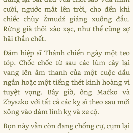
cười, ngước mắt lên trời, cho đến khi
chiếc chùy Żmudź giáng xuống đầu.
Rừng già thôi xào xạc, như thể cũng sợ
hãi thần chết.
Đám hiệp sĩ Thánh chiến ngày một teo
tóp. Chốc chốc từ sau các lùm cây lại
vang lên âm thanh của một cuộc đấu
ngắn hoặc một tiếng thét kinh hoàng vì
tuyệt vọng. Bây giờ, ông Maćko và
Zbyszko với tất cả các kỵ sĩ theo sau mới
xông vào đám lính kỵ và xe cộ.
Bọn này vẫn còn đang chống cự, cụm lại