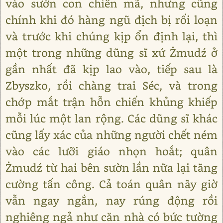
vào sườn con chiến mã, nhưng cũng
chính khi đó hàng ngũ địch bị rối loạn
và trước khi chúng kịp ổn định lại, thì
một trong những dũng sĩ xứ Żmudź ở
gần nhất đã kịp lao vào, tiếp sau là
Zbyszko, rồi chàng trai Séc, và trong
chớp mắt trận hỗn chiến khủng khiếp
mỗi lúc một lan rộng. Các dũng sĩ khác
cũng lấy xác của những người chết ném
vào các lưỡi giáo nhọn hoắt; quân
Żmudź từ hai bên sườn lần nữa lại tăng
cường tấn công. Cả toán quân nãy giờ
vẫn ngay ngắn, nay rúng động rồi
nghiêng ngả như căn nhà có bức tường