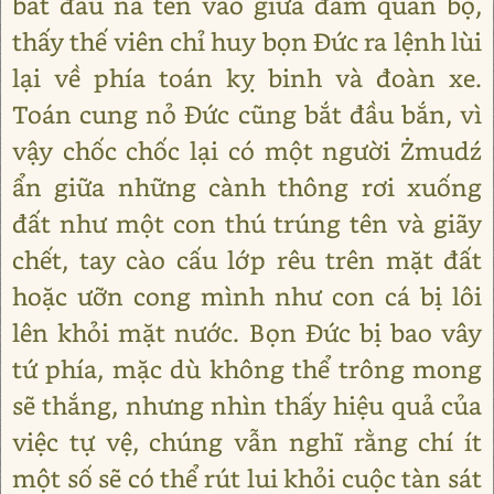
bắt đầu nã tên vào giữa đám quân bộ,
thấy thế viên chỉ huy bọn Đức ra lệnh lùi
lại về phía toán kỵ binh và đoàn xe.
Toán cung nỏ Đức cũng bắt đầu bắn, vì
vậy chốc chốc lại có một người Żmudź
ẩn giữa những cành thông rơi xuống
đất như một con thú trúng tên và giãy
chết, tay cào cấu lớp rêu trên mặt đất
hoặc ưỡn cong mình như con cá bị lôi
lên khỏi mặt nước. Bọn Đức bị bao vây
tứ phía, mặc dù không thể trông mong
sẽ thắng, nhưng nhìn thấy hiệu quả của
việc tự vệ, chúng vẫn nghĩ rằng chí ít
một số sẽ có thể rút lui khỏi cuộc tàn sát