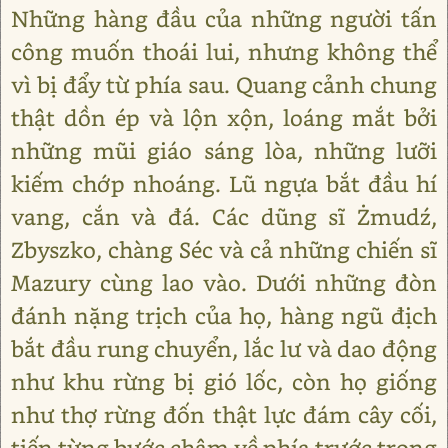
Những hàng đầu của những người tấn
công muốn thoái lui, nhưng không thể
vì bị đẩy từ phía sau. Quang cảnh chung
thật dồn ép và lộn xộn, loáng mắt bởi
những mũi giáo sáng lòa, những lưỡi
kiếm chớp nhoáng. Lũ ngựa bắt đầu hí
vang, cắn và đá. Các dũng sĩ Żmudź,
Zbyszko, chàng Séc và cả những chiến sĩ
Mazury cùng lao vào. Dưới những đòn
đánh nặng trịch của họ, hàng ngũ địch
bắt đầu rung chuyển, lắc lư và dao động
như khu rừng bị gió lốc, còn họ giống
như thợ rừng đốn thật lực đám cây cối,
tiến từng bước chậm về phía trước trong