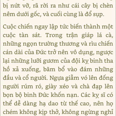
bị nứt vỡ, rã rời ra như cái cây bị chèn
nêm dưới gốc, và cuối cùng là đổ sụp.
Cuộc chiến ngay lập tức biến thành một
cuộc tàn sát. Trong trận giáp lá cà,
những ngọn trường thương và rìu chiến
cán dài của Đức trở nên vô dụng, ngược
lại những lưỡi gươm của đội kỵ binh tha
hồ xả xuống, băm bổ vào đám những
đầu và cổ người. Ngựa giẫm vó lên đống
người rúm ró, giày xéo và chà đạp lên
bọn bộ binh Đức khốn nạn. Các kỵ sĩ có
thể dễ dàng hạ dao từ thế cao, nên họ
chém không kịp thở, không ngừng nghỉ