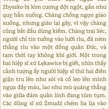
Zbyszko bị kìm cương đột ngột, gần như
quỵ hẳn xuống. Chàng chống ngọn giáo
xuống, nhưng giáo lại gãy, vì vậy chàng
cũng bắt đầu dùng kiếm. Chàng trai Séc,
người chỉ tin tưởng vào lưỡi rìu, đã ném
thẳng rìu vào một đống quân Đức, và
tạm thời tay không khí giới. Một trong
hai hiệp sĩ xứ Łękawice bị giết, nhìn thấy
cảnh tượng ấy người hiệp sĩ thứ hai điên
giận tru lên như sói và cố leo lên mình
ngựa đầy máu, lao như mù quáng thẳng
vào giữa đám quân lính đang túm tụm.
Các dũng sĩ xứ Żmudź chém lia lịa vào