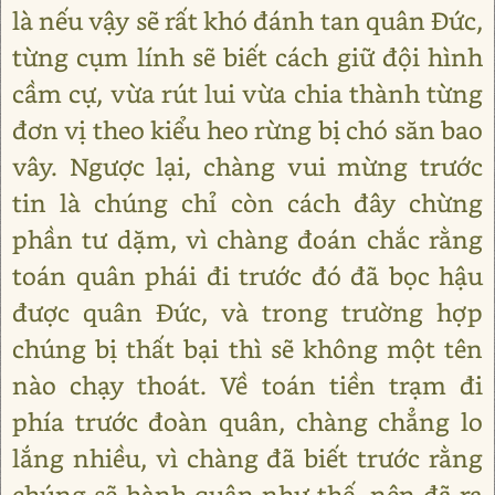
là nếu vậy sẽ rất khó đánh tan quân Đức,
từng cụm lính sẽ biết cách giữ đội hình
cầm cự, vừa rút lui vừa chia thành từng
đơn vị theo kiểu heo rừng bị chó săn bao
vây. Ngược lại, chàng vui mừng trước
tin là chúng chỉ còn cách đây chừng
phần tư dặm, vì chàng đoán chắc rằng
toán quân phái đi trước đó đã bọc hậu
được quân Đức, và trong trường hợp
chúng bị thất bại thì sẽ không một tên
nào chạy thoát. Về toán tiền trạm đi
phía trước đoàn quân, chàng chẳng lo
lắng nhiều, vì chàng đã biết trước rằng
chúng sẽ hành quân như thế, nên đã ra