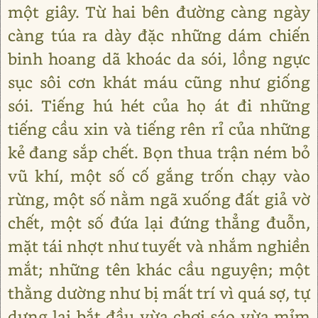
một giây. Từ hai bên đường càng ngày
càng túa ra dày đặc những dám chiến
binh hoang dã khoác da sói, lồng ngực
sục sôi cơn khát máu cũng như giống
sói. Tiếng hú hét của họ át đi những
tiếng cầu xin và tiếng rên rỉ của những
kẻ đang sắp chết. Bọn thua trận ném bỏ
vũ khí, một số cố gắng trốn chạy vào
rừng, một số nằm ngã xuống đất giả vờ
chết, một số đứa lại đứng thẳng đuỗn,
mặt tái nhợt như tuyết và nhắm nghiền
mắt; những tên khác cầu nguyện; một
thằng dường như bị mất trí vì quá sợ, tự
dưng lại bắt đầu vừa chơi sáo vừa mỉm