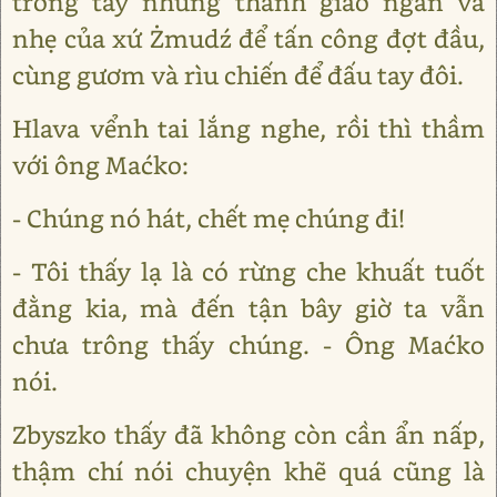
trong tay những thanh giáo ngắn và
nhẹ của xứ Żmudź để tấn công đợt đầu,
cùng gươm và rìu chiến để đấu tay đôi.
Hlava vểnh tai lắng nghe, rồi thì thầm
với ông Maćko:
- Chúng nó hát, chết mẹ chúng đi!
- Tôi thấy lạ là có rừng che khuất tuốt
đằng kia, mà đến tận bây giờ ta vẫn
chưa trông thấy chúng. - Ông Maćko
nói.
Zbyszko thấy đã không còn cần ẩn nấp,
thậm chí nói chuyện khẽ quá cũng là