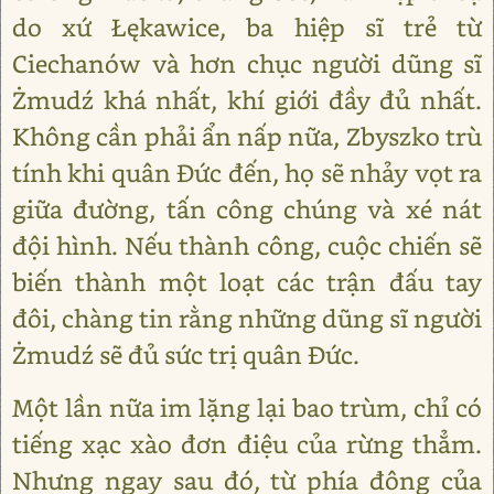
do xứ Łękawice, ba hiệp sĩ trẻ từ
Ciechanów và hơn chục người dũng sĩ
Żmudź khá nhất, khí giới đầy đủ nhất.
Không cần phải ẩn nấp nữa, Zbyszko trù
tính khi quân Đức đến, họ sẽ nhảy vọt ra
giữa đường, tấn công chúng và xé nát
đội hình. Nếu thành công, cuộc chiến sẽ
biến thành một loạt các trận đấu tay
đôi, chàng tin rằng những dũng sĩ người
Żmudź sẽ đủ sức trị quân Đức.
Một lần nữa im lặng lại bao trùm, chỉ có
tiếng xạc xào đơn điệu của rừng thẳm.
Nhưng ngay sau đó, từ phía đông của