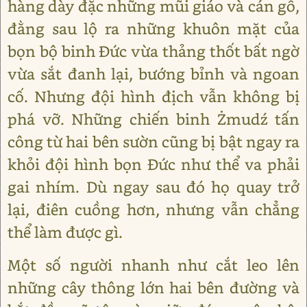
hàng dày đặc những mũi giáo và cán gỗ,
đằng sau lộ ra những khuôn mặt của
bọn bộ binh Đức vừa thảng thốt bất ngờ
vừa sắt đanh lại, bướng bỉnh và ngoan
cố. Nhưng đội hình địch vẫn không bị
phá vỡ. Những chiến binh Żmudź tấn
công từ hai bên sườn cũng bị bật ngay ra
khỏi đội hình bọn Đức như thể va phải
gai nhím. Dù ngay sau đó họ quay trở
lại, điên cuồng hơn, nhưng vẫn chẳng
thể làm được gì.
Một số người nhanh như cắt leo lên
những cây thông lớn hai bên đường và