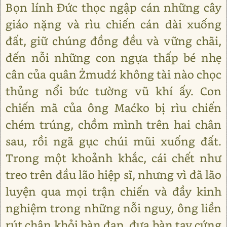
Bọn lính Đức thọc ngập cán những cây
giáo nặng và rìu chiến cán dài xuống
đất, giữ chúng đồng đều và vững chãi,
đến nỗi những con ngựa thấp bé nhẹ
cân của quân Żmudź không tài nào chọc
thủng nổi bức tường vũ khí ấy. Con
chiến mã của ông Maćko bị rìu chiến
chém trúng, chồm mình trên hai chân
sau, rồi ngã gục chúi mũi xuống đất.
Trong một khoảnh khắc, cái chết như
treo trên đầu lão hiệp sĩ, nhưng vì đã lão
luyện qua mọi trận chiến và đầy kinh
nghiệm trong những nỗi nguy, ông liền
rút chân khỏi bàn đạp, đưa bàn tay cứng