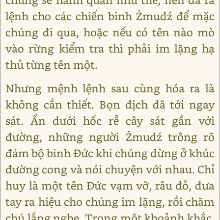
lệnh cho các chiến binh Żmudź để mặc
chúng đi qua, hoặc nếu có tên nào mò
vào rừng kiểm tra thì phải im lặng hạ
thủ từng tên một.
Nhưng mệnh lệnh sau cùng hóa ra là
không cần thiết. Bọn địch đã tới ngay
sát. Ẩn dưới hốc rễ cây sát gần với
đường, những người Żmudź trông rõ
đám bộ binh Đức khi chúng dừng ở khúc
đường cong và nói chuyện với nhau. Chỉ
huy là một tên Đức vạm vỡ, râu đỏ, đưa
tay ra hiệu cho chúng im lặng, rồi chăm
chú lắng nghe. Trong một khoảnh khắc,