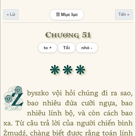
☰ Mục lục
« Lùi
Tiến »
Chương 51
to +
Tối
nhỏ -
❊ ❊ ❊
Z
byszko vội hỏi chúng đi ra sao,
bao nhiêu đứa cưỡi ngựa, bao
nhiêu lính bộ, và còn cách bao
xa. Từ câu trả lời của người chiến binh
Żmudź, chàng biết được rằng toán lính