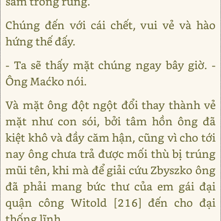
sấm trong rừng.
Chúng đến với cái chết, vui vẻ và hào
hứng thế đấy.
- Ta sẽ thấy mặt chúng ngay bây giờ. -
Ông Maćko nói.
Và mặt ông đột ngột đổi thay thành vẻ
mặt như con sói, bởi tâm hồn ông đã
kiệt khô và đầy căm hận, cũng vì cho tới
nay ông chưa trả được mối thù bị trúng
mũi tên, khi mà để giải cứu Zbyszko ông
đã phải mang bức thư của em gái đại
quận công Witold [216] đến cho đại
thống lĩnh.