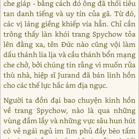
che giáp - bằng cách đó ông đã thổi tiêu
tan danh tiếng và uy tín của gã. Từ đó,
các vị láng giềng khiếp vía hẳn. Chỉ cần
trông thấy làn khói trang Spychow tỏa
lên đằng xa, tên Đức nào cũng vội làm
dấu thánh lia lịa và cầu thánh bổn mạng
che chở, bởi chúng tin rằng vì muốn rửa
thù nhà, hiệp sĩ Jurand đã bán linh hồn
cho các thế lực hắc ám địa ngục.
Người ta đồn đại bao chuyện kinh hồn
về trang Spychow, nào là qua những
vùng đầm lầy và những vực sâu hun hút
có vẻ ngái ngủ im lìm phủ đầy bèo tấm