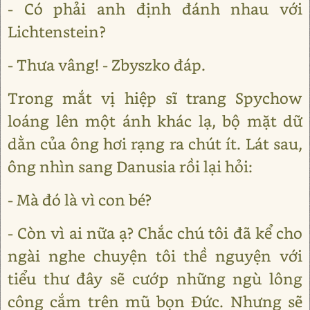
- Có phải anh định đánh nhau với
Lichtenstein?
- Thưa vâng! - Zbyszko đáp.
Trong mắt vị hiệp sĩ trang Spychow
loáng lên một ánh khác lạ, bộ mặt dữ
dằn của ông hơi rạng ra chút ít. Lát sau,
ông nhìn sang Danusia rồi lại hỏi:
- Mà đó là vì con bé?
- Còn vì ai nữa ạ? Chắc chú tôi đã kể cho
ngài nghe chuyện tôi thề nguyện với
tiểu thư đây sẽ cướp những ngù lông
công cắm trên mũ bọn Đức. Nhưng sẽ