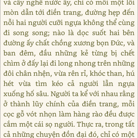
và cây nghể nước ấy, chỉ có mỗi một lối
mòn dẫn tới điền trang, đường hẹp đến
nỗi hai người cưỡi ngựa không thể cùng
đi song song; nào là dọc suốt hai bên
đường ấy chất chồng xương bọn Đức, và
ban đêm, đầu những kẻ từng bị chết
chìm ở đấy lại đi long nhong trên những
đôi chân nhện, vừa rên rỉ, khóc than, hú
hét vừa tìm kéo cả người lẫn ngựa
xuống hố sâu. Người ta kể với nhau rằng
ở thành lũy chính của điền trang, mỗi
cọc gỗ vót nhọn làm hàng rào đều được
cắm một cái sọ người. Thực ra, trong tất
cả những chuyện đồn đại đó, chỉ có một