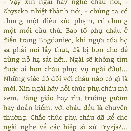
- Vậy xin ngài hãy nghe cháu nói, -
Zbyszko nhiệt thành nói, - chúng ta có
chung một điều xúc phạm, có chung
một mối cừu thù. Bao tổ phụ cháu ở
điền trang Bogdaniec, khi ngựa của họ
sa phải nơi lầy thụt, đã bị bọn chó đẻ
dùng nỏ hạ sát hết.. Ngài sẽ không tìm
được ai hơn cháu phục vụ ngài đâu!…
Những việc đó đối với cháu nào có gì là
mới. Xin ngài hãy hỏi thúc phụ cháu mà
xem. Bằng giáo hay rìu, trường gươm
hay đoản kiếm, với cháu đều là chuyện
thường. Chắc thúc phụ cháu đã kể cho
ngài nghe về các hiệp sĩ xứ Fryzja?…