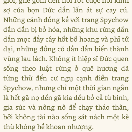
giới, ghê gớm đến nỗi rốt cuộc nỗi kinh
sợ của bọn Đức dần lấn át sự cay cú.
Những cánh đồng kề với trang Spychow
dần dần bị bỏ hóa, những khu rừng dần
dần mọc đầy cây hốt bố hoang và phỉ tử
dại, những đồng cỏ dần dần biến thành
vùng lau lách. Không ít hiệp sĩ Đức quen
sống theo luật rừng ở quê hương đã
từng thử đến cư ngụ cạnh điền trang
Spychow, nhưng chỉ một thời gian ngắn
là hết gã nọ đến gã kia đều bỏ cả tù binh,
gia súc và nông nô để chạy tháo thân,
bởi không tài nào sống sát nách một kẻ
thù không hề khoan nhượng.