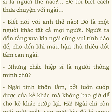
sĩ là người thế nào?… Để tôi biết cách
thưa chuyện với ngài…
- Biết nói với anh thế nào! Đó là một
người khác tất cả mọi người. Người ta
đồn rằng xưa kia ngài cũng vui tính đáo
để, cho đến khi máu hận thù thiêu đốt
tâm can ngài.
- Nhưng chắc hiệp sĩ là người thông
minh chứ?
- Ngài tinh khôn lắm, bởi luôn cướp
được của kẻ khác mà không bao giờ để
cho kẻ khác cướp lại. Hà! Ngài chỉ còn
mỗi một mắt, con mắt kia đã bị cung