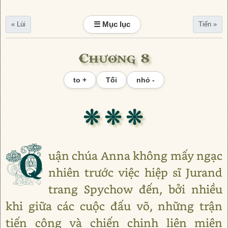
☰ Mục lục
« Lùi
Tiến »
Chương 8
to +
Tối
nhỏ -
❊ ❊ ❊
Q
uận chúa Anna không mấy ngạc
nhiên trước việc hiệp sĩ Jurand
trang Spychow đến, bởi nhiều
khi giữa các cuộc đấu võ, những trận
tiến công và chiến chinh liên miên