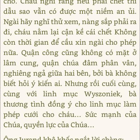
cho. Cháu nghĩ rằng nếu phải chết thì
dẫu sao vẫn có được một niềm an ủi.
Ngài hãy nghĩ thử xem, nàng sắp phải ra
đi, cháu nằm lại cận kề cái chết Không
còn thời gian để cầu xin ngài cho phép
nữa. Quận công cũng không có mặt ở
lâm cung, quận chúa đâm phân vân,
nghiêng ngả giữa hai bên, bởi bà không
biết hỏi ý kiến ai. Nhưng rồi cuối cùng,
cùng với linh mục Wyszoniek, bà
thương tình đồng ý cho linh mục làm
phép cưới cho cháu… Sức mạnh của
Chúa, quyền lực của Chúa…
Ông Jurand khô khốc ngắt lời chàng: