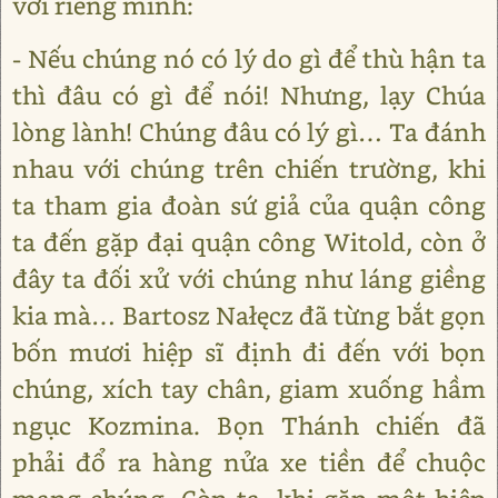
với riêng mình:
- Nếu chúng nó có lý do gì để thù hận ta
thì đâu có gì để nói! Nhưng, lạy Chúa
lòng lành! Chúng đâu có lý gì… Ta đánh
nhau với chúng trên chiến trường, khi
ta tham gia đoàn sứ giả của quận công
ta đến gặp đại quận công Witold, còn ở
đây ta đối xử với chúng như láng giềng
kia mà… Bartosz Nałęcz đã từng bắt gọn
bốn mươi hiệp sĩ định đi đến với bọn
chúng, xích tay chân, giam xuống hầm
ngục Kozmina. Bọn Thánh chiến đã
phải đổ ra hàng nửa xe tiền để chuộc