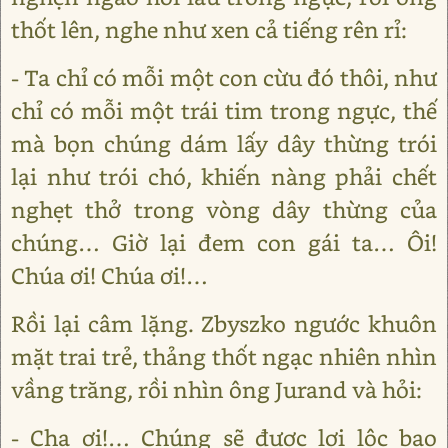
thốt lên, nghe như xen cả tiếng rên rỉ:
- Ta chỉ có mỗi một con cừu đó thôi, như
chỉ có mỗi một trái tim trong ngực, thế
mà bọn chúng dám lấy dây thừng trói
lại như trói chó, khiến nàng phải chết
nghẹt thở trong vòng dây thừng của
chúng… Giờ lại đem con gái ta… Ôi!
Chúa ơi! Chúa ơi!…
Rồi lại câm lặng. Zbyszko ngước khuôn
mặt trai trẻ, thảng thốt ngạc nhiên nhìn
vầng trăng, rồi nhìn ông Jurand và hỏi:
- Cha ơi!… Chúng sẽ được lợi lộc bao