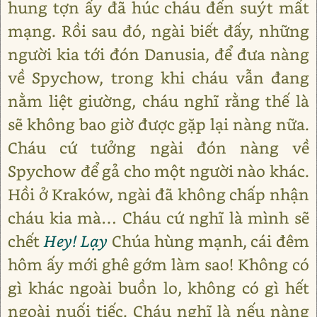
hung tợn ấy đã húc cháu đến suýt mất
mạng. Rồi sau đó, ngài biết đấy, những
người kia tới đón Danusia, để đưa nàng
về Spychow, trong khi cháu vẫn đang
nằm liệt giường, cháu nghĩ rằng thế là
sẽ không bao giờ được gặp lại nàng nữa.
Cháu cứ tưởng ngài đón nàng về
Spychow để gả cho một người nào khác.
Hồi ở Kraków, ngài đã không chấp nhận
cháu kia mà… Cháu cứ nghĩ là mình sẽ
chết
Hey! Lạy
Chúa hùng mạnh, cái đêm
hôm ấy mới ghê gớm làm sao! Không có
gì khác ngoài buồn lo, không có gì hết
ngoài nuối tiếc. Cháu nghĩ là nếu nàng