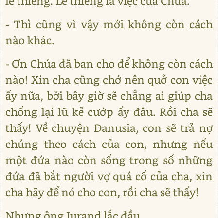
lẽ thiêng. Lẽ thiêng là việc của Chúa.
- Thì cũng vì vậy mới không còn cách
nào khác.
- Ơn Chúa đã ban cho để không còn cách
nào! Xin cha cũng chớ nên quở con việc
ấy nữa, bởi bây giờ sẽ chẳng ai giúp cha
chống lại lũ kẻ cướp ấy đâu. Rồi cha sẽ
thấy! Về chuyện Danusia, con sẽ trả nợ
chúng theo cách của con, nhưng nếu
một đứa nào còn sống trong số những
đứa đã bắt người vợ quá cố của cha, xin
cha hãy để nó cho con, rồi cha sẽ thấy!
Nhưng ông Jurand lắc đầu.