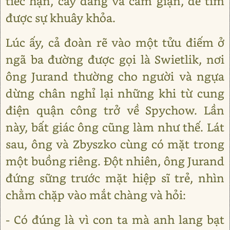
tiếc hận, cay đắng và căm giận, để tìm
được sự khuây khỏa.
Lúc ấy, cả đoàn rẽ vào một tửu điếm ở
ngã ba đường được gọi là Swietlik, nơi
ông Jurand thường cho người và ngựa
dừng chân nghỉ lại những khi từ cung
điện quận công trở về Spychow. Lần
này, bất giác ông cũng làm như thế. Lát
sau, ông và Zbyszko cùng có mặt trong
một buồng riêng. Đột nhiên, ông Jurand
đứng sững trước mặt hiệp sĩ trẻ, nhìn
chằm chặp vào mắt chàng và hỏi:
- Có đúng là vì con ta mà anh lang bạt