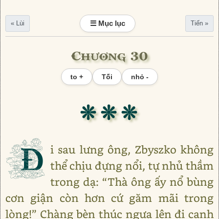
☰ Mục lục
« Lùi
Tiến »
Chương 30
to +
Tối
nhỏ -
❊ ❊ ❊
Đ
i sau lưng ông, Zbyszko không
thể chịu đựng nổi, tự nhủ thầm
trong dạ: “Thà ông ấy nổ bùng
cơn giận còn hơn cứ găm mãi trong
lòng!” Chàng bèn thúc ngựa lên đi cạnh