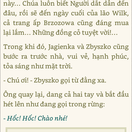
này… Chúa luôn biết Người dắt dẫn đến
đâu, rồi sẽ đến ngày cuối của lão Wilk,
cả trang ấp Brzozowa cũng đáng mua
lại lắm… Những đồng cỏ tuyệt vời!…
Trong khi đó, Jagienka và Zbyszko cũng
bước ra trước nhà, vui vẻ, hạnh phúc,
tỏa sáng như mặt trời.
- Chú ơi! - Zbyszko gọi từ đằng xa.
Ông quay lại, dang cả hai tay và bắt đầu
hét lên như đang gọi trong rừng:
- Hốc! Hốc! Chào nhé!