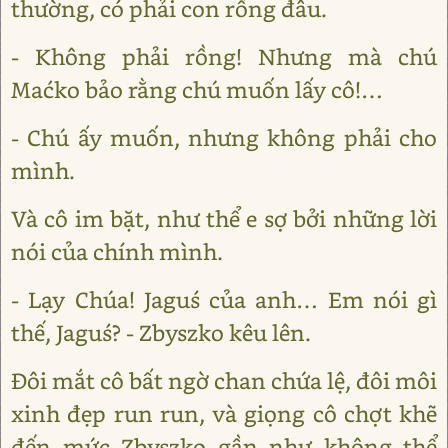
thường, có phải con rồng đâu.
- Không phải rồng! Nhưng mà chú
Maćko bảo rằng chú muốn lấy cô!…
- Chú ấy muốn, nhưng không phải cho
mình.
Và cô im bặt, như thể e sợ bởi những lời
nói của chính mình.
- Lạy Chúa! Jaguś của anh… Em nói gì
thế, Jaguś? - Zbyszko kêu lên.
Đôi mắt cô bất ngờ chan chứa lệ, đôi môi
xinh đẹp run run, và giọng cô chợt khẽ
đến mức Zbyszko gần như không thể