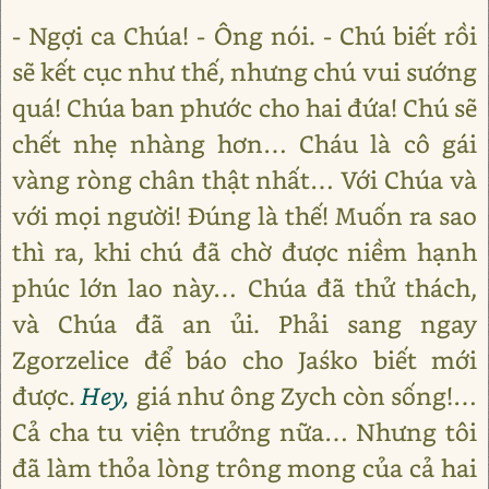
- Ngợi ca Chúa! - Ông nói. - Chú biết rồi
sẽ kết cục như thế, nhưng chú vui sướng
quá! Chúa ban phước cho hai đứa! Chú sẽ
chết nhẹ nhàng hơn… Cháu là cô gái
vàng ròng chân thật nhất… Với Chúa và
với mọi người! Đúng là thế! Muốn ra sao
thì ra, khi chú đã chờ được niềm hạnh
phúc lớn lao này… Chúa đã thử thách,
và Chúa đã an ủi. Phải sang ngay
Zgorzelice để báo cho Jaśko biết mới
được.
Hey,
giá như ông Zych còn sống!…
Cả cha tu viện trưởng nữa… Nhưng tôi
đã làm thỏa lòng trông mong của cả hai