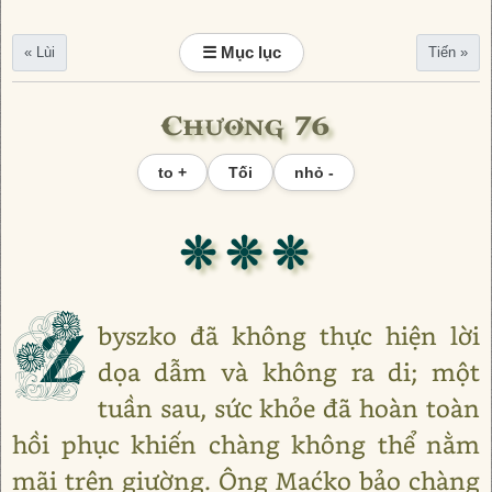
☰ Mục lục
« Lùi
Tiến »
Chương 76
to +
Tối
nhỏ -
❊ ❊ ❊
Z
byszko đã không thực hiện lời
dọa dẫm và không ra di; một
tuần sau, sức khỏe đã hoàn toàn
hồi phục khiến chàng không thể nằm
mãi trên giường. Ông Maćko bảo chàng