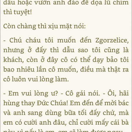
dầu hoặc vườn anh đào để dọa lũ chim
thì tuyệt!
Còn chàng thì xịu mặt nói:
- Chú cháu tôi muốn đến Zgorzelice,
nhưng ở đấy thì dẫu sao tôi cũng là
khách, còn ở đây cô có thể dạy bảo tôi
bao nhiêu lần cô muốn, điều mà thật ra
cô luôn vui lòng làm.
- Em vui lòng ư? - Cô gái nói. - Ôi, hãi
hùng thay Đức Chúa! Em đến để mời bác
và anh sang dùng bữa tối đấy chứ, mà
em có cười anh đâu, chỉ cười mấy cái bà
này, vì nếu là em, em sẽ làm được ngay.