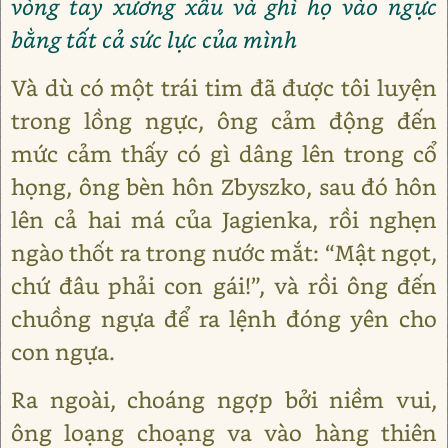
vòng tay xương xẩu và ghì họ vào ngực
bằng tất cả sức lực của mình
Và dù có một trái tim đã được tôi luyện
trong lồng ngực, ông cảm động đến
mức cảm thấy có gì dâng lên trong cổ
họng, ông bèn hôn Zbyszko, sau đó hôn
lên cả hai má của Jagienka, rồi nghẹn
ngào thốt ra trong nước mắt: “Mật ngọt,
chứ đâu phải con gái!”, và rồi ông đến
chuồng ngựa để ra lệnh đóng yên cho
con ngựa.
Ra ngoài, choáng ngợp bởi niềm vui,
ông loạng choạng va vào hàng thiên