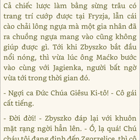
Cả chiếc lược làm bằng sừng trâu có
trang trí cướp được tại Fryzja, lẫn cái
cào chải lông ngựa mà một gia nhân đã
ra chuồng ngựa mang vào cũng không
giúp được gì. Tới khi Zbyszko bắt đầu
nổi nóng, thì vừa lúc ông Maćko bước
vào cùng với Jagienka, người bất ngờ
vừa tới trong thời gian đó.
- Ngợi ca Đức Chúa Giêsu Ki-tô! - Cô gái
cất tiếng.
- Đời đời! - Zbyszko đáp lại với khuôn
mặt rạng ngời hẳn lên. - Ồ, lạ quá! Chú
cháu tôi đang định đến Zgorzelice, thì cô