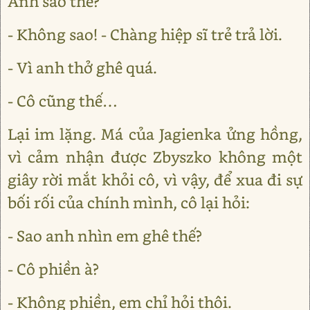
Anh sao thế?
- Không sao! - Chàng hiệp sĩ trẻ trả lời.
- Vì anh thở ghê quá.
- Cô cũng thế…
Lại im lặng. Má của Jagienka ửng hồng,
vì cảm nhận được Zbyszko không một
giây rời mắt khỏi cô, vì vậy, để xua đi sự
bối rối của chính mình, cô lại hỏi:
- Sao anh nhìn em ghê thế?
- Cô phiền à?
- Không phiền, em chỉ hỏi thôi.