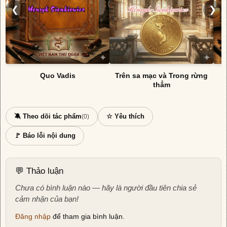
❮
❯
Quo Vadis
Trên sa mạc và Trong rừng
N
thẳm
🔕 Theo dõi tác phẩm
☆ Yêu thích
(0)
🚩 Báo lỗi nội dung
💬 Thảo luận
Chưa có bình luận nào — hãy là người đầu tiên chia sẻ
cảm nhận của bạn!
Đăng nhập
để tham gia bình luận.