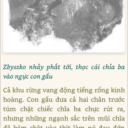
Zbyszko nhảy phắt tới, thọc cái chỉa ba
vào ngực con gấu
Cả khu rừng vang động tiếng rống kinh
hoàng. Con gấu đưa cả hai chân trước
túm chặt chiếc chĩa ba chực rút ra,
nhưng những ngạnh sắc trên mũi chĩa
đã bám chặt vào thịt làm nó đau đớn