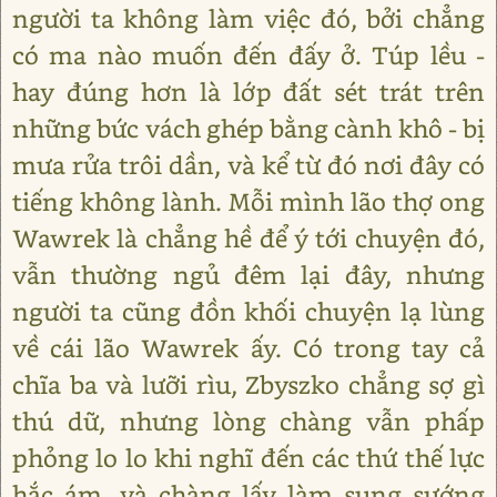
người ta không làm việc đó, bởi chẳng
có ma nào muốn đến đấy ở. Túp lều -
hay đúng hơn là lớp đất sét trát trên
những bức vách ghép bằng cành khô - bị
mưa rửa trôi dần, và kể từ đó nơi đây có
tiếng không lành. Mỗi mình lão thợ ong
Wawrek là chẳng hề để ý tới chuyện đó,
vẫn thường ngủ đêm lại đây, nhưng
người ta cũng đồn khối chuyện lạ lùng
về cái lão Wawrek ấy. Có trong tay cả
chĩa ba và lưỡi rìu, Zbyszko chẳng sợ gì
thú dữ, nhưng lòng chàng vẫn phấp
phỏng lo lo khi nghĩ đến các thứ thế lực
hắc ám, và chàng lấy làm sung sướng