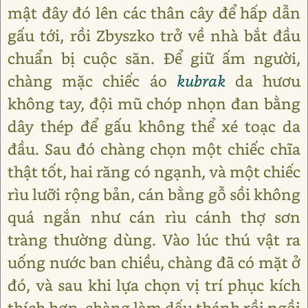
mật đây đó lên các thân cây để hấp dẫn
gấu tới, rồi Zbyszko trở về nhà bắt đầu
chuẩn bị cuộc săn. Để giữ ấm người,
chàng mặc chiếc áo
kubrak
da hươu
không tay, đội mũ chóp nhọn đan bằng
dây thép để gấu không thể xé toạc da
đầu. Sau đó chàng chọn một chiếc chĩa
thật tốt, hai răng có ngạnh, và một chiếc
rìu lưỡi rộng bản, cán bằng gỗ sồi không
quá ngắn như cán rìu cánh thợ sơn
tràng thường dùng. Vào lúc thú vật ra
uống nước ban chiều, chàng đã có mặt ở
đó, và sau khi lựa chọn vị trí phục kích
thích hợp, chàng làm dấu thánh rồi ngồi