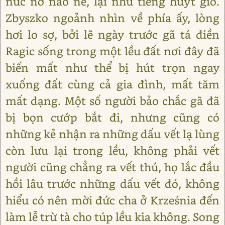
nức nở não nề, lại như tiếng huýt gió.
Zbyszko ngoảnh nhìn về phía ấy, lòng
hơi lo sợ, bởi lẽ ngày trước gã tá điền
Ragic sống trong một lều đất nơi đây đã
biến mất như thể bị hút trọn ngay
xuống đất cùng cả gia đình, mất tăm
mất dạng. Một số người bảo chắc gã đã
bị bọn cướp bắt đi, nhưng cũng có
những kẻ nhận ra những dấu vết lạ lùng
còn lưu lại trong lều, không phải vết
người cũng chẳng ra vết thú, họ lắc đầu
hồi lâu trước những dấu vết đó, không
hiểu có nên mời đức cha ở Krześnia đến
làm lễ trừ tà cho túp lều kia không. Song