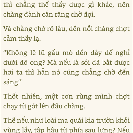
thì chẳng thể thấy được gì khác, nên
chàng đành cắn răng chờ đợi.
Và chàng chờ rõ lâu, đến nỗi chàng chợt
cảm thấy lạ.
“Không lẽ lũ gấu mò đến đây để nghỉ
dưới đõ ong? Mà nếu là sói đã bắt được
hơi ta thì hẳn nó cũng chẳng chờ đến
sáng!”
Thốt nhiên, một cơn rùng mình chợt
chạy từ gót lên đầu chàng.
Thế nếu như loài ma quái kia trườn khỏi
vùng lầy, tập hậu từ phía sau lưng? Nếu