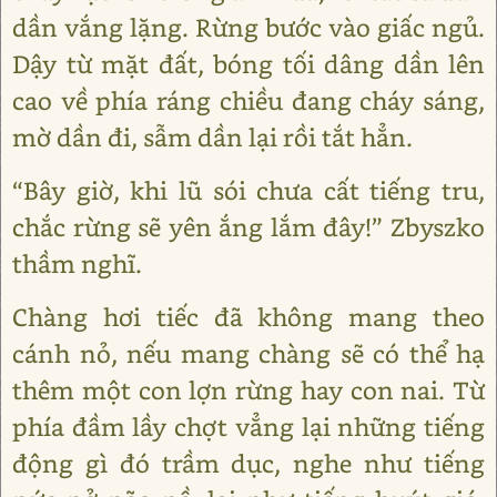
dần vắng lặng. Rừng bước vào giấc ngủ.
Dậy từ mặt đất, bóng tối dâng dần lên
cao về phía ráng chiều đang cháy sáng,
mờ dần đi, sẫm dần lại rồi tắt hẳn.
“Bây giờ, khi lũ sói chưa cất tiếng tru,
chắc rừng sẽ yên ắng lắm đây!” Zbyszko
thầm nghĩ.
Chàng hơi tiếc đã không mang theo
cánh nỏ, nếu mang chàng sẽ có thể hạ
thêm một con lợn rừng hay con nai. Từ
phía đầm lầy chợt vẳng lại những tiếng
động gì đó trầm dục, nghe như tiếng