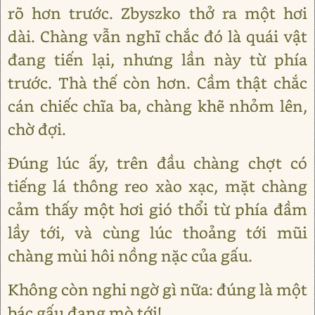
rõ hơn trước. Zbyszko thở ra một hơi
dài. Chàng vẫn nghĩ chắc đó là quái vật
đang tiến lại, nhưng lần này từ phía
trước. Thà thế còn hơn. Cầm thật chắc
cán chiếc chĩa ba, chàng khẽ nhỏm lên,
chờ đợi.
Đúng lúc ấy, trên đầu chàng chợt có
tiếng lá thông reo xào xạc, mặt chàng
cảm thấy một hơi gió thổi từ phía đầm
lầy tới, và cùng lúc thoảng tới mũi
chàng mùi hôi nồng nặc của gấu.
Không còn nghi ngờ gì nữa: đúng là một
bác gấu đang mò tới!