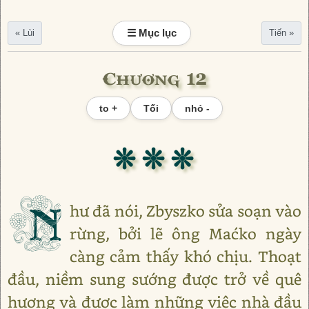
☰ Mục lục
« Lùi
Tiến »
Chương 12
to +
Tối
nhỏ -
❊ ❊ ❊
N
hư đã nói, Zbyszko sửa soạn vào
rừng, bởi lẽ ông Maćko ngày
càng cảm thấy khó chịu. Thoạt
đầu, niềm sung sướng được trở về quê
hương và được làm những việc nhà đầu