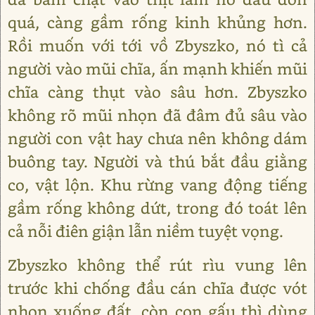
quá, càng gầm rống kinh khủng hơn.
Rồi muốn với tới vồ Zbyszko, nó tì cả
người vào mũi chĩa, ấn mạnh khiến mũi
chĩa càng thụt vào sâu hơn. Zbyszko
không rõ mũi nhọn đã đâm đủ sâu vào
người con vật hay chưa nên không dám
buông tay. Người và thú bắt đầu giằng
co, vật lộn. Khu rừng vang động tiếng
gầm rống không dứt, trong đó toát lên
cả nỗi điên giận lẫn niềm tuyệt vọng.
Zbyszko không thể rút rìu vung lên
trước khi chống đầu cán chĩa được vót
nhọn xuống đất, còn con gấu thì dùng