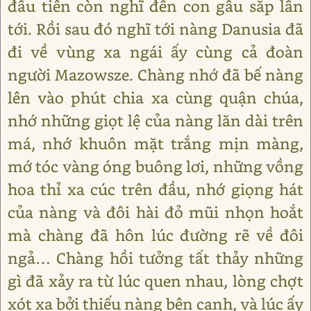
đầu tiên còn nghĩ đến con gấu sắp lần
tới. Rồi sau đó nghĩ tới nàng Danusia đã
đi về vùng xa ngái ấy cùng cả đoàn
người Mazowsze. Chàng nhớ đã bế nàng
lên vào phút chia xa cùng quận chúa,
nhớ những giọt lệ của nàng lăn dài trên
má, nhớ khuôn mặt trắng mịn màng,
mớ tóc vàng óng buông lơi, những vồng
hoa thỉ xa cúc trên đầu, nhớ giọng hát
của nàng và đôi hài đỏ mũi nhọn hoắt
mà chàng đã hôn lúc đường rẽ về đôi
ngả… Chàng hồi tưởng tất thảy những
gì đã xảy ra từ lúc quen nhau, lòng chợt
xót xa bởi thiếu nàng bên cạnh, và lúc ấy