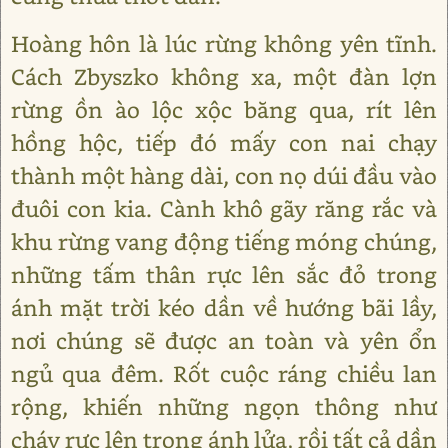
Hoàng hôn là lúc rừng không yên tĩnh.
Cách Zbyszko không xa, một đàn lợn
rừng ồn ào lộc xộc băng qua, rít lên
hồng hộc, tiếp đó mấy con nai chạy
thành một hàng dài, con nọ dúi đầu vào
đuôi con kia. Cành khô gãy răng rắc và
khu rừng vang động tiếng móng chúng,
những tấm thân rực lên sắc đỏ trong
ánh mặt trời kéo dần về hướng bãi lầy,
nơi chúng sẽ được an toàn và yên ổn
ngủ qua đêm. Rốt cuộc ráng chiều lan
rộng, khiến những ngọn thông như
cháy rực lên trong ánh lửa, rồi tất cả dần