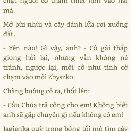
chặt người cô thắm thiết hôn vào hai
má.
Mớ bùi nhùi và cây đánh lửa rơi xuống
đất.
- Yên nào! Gì vậy, anh? - Cô gái thấp
giọng hỏi lại, nhưng vẫn không né
tránh, ngược lại, môi cô như tình cờ
chạm vào môi Zbyszko.
Chàng buông cô ra, thốt lên:
- Cầu Chúa trả công cho em! Không biết
anh sẽ gặp chuyện gì nếu không có em!
Jagienka quỳ trong bóng tối mò tìm cây