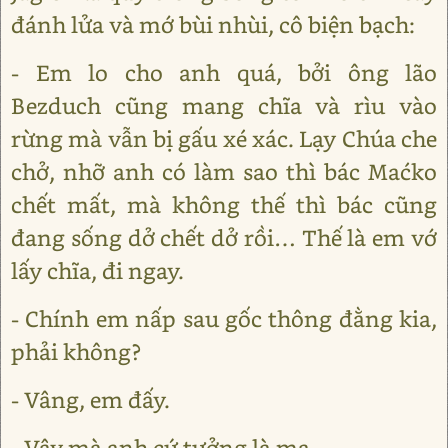
đánh lửa và mớ bùi nhùi, cô biện bạch:
- Em lo cho anh quá, bởi ông lão
Bezduch cũng mang chĩa và rìu vào
rừng mà vẫn bị gấu xé xác. Lạy Chúa che
chở, nhỡ anh có làm sao thì bác Maćko
chết mất, mà không thế thì bác cũng
đang sống dở chết dở rồi… Thế là em vớ
lấy chĩa, đi ngay.
- Chính em nấp sau gốc thông đằng kia,
phải không?
- Vâng, em đấy.
- Vậy mà anh cứ tưởng là ma.