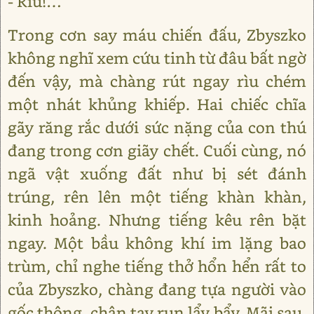
- Rìu!…
Trong cơn say máu chiến đấu, Zbyszko
không nghĩ xem cứu tinh từ đâu bất ngờ
đến vậy, mà chàng rút ngay rìu chém
một nhát khủng khiếp. Hai chiếc chĩa
gãy răng rắc dưới sức nặng của con thú
đang trong cơn giãy chết. Cuối cùng, nó
ngã vật xuống đất như bị sét đánh
trúng, rên lên một tiếng khàn khàn,
kinh hoảng. Nhưng tiếng kêu rên bặt
ngay. Một bầu không khí im lặng bao
trùm, chỉ nghe tiếng thở hổn hển rất to
của Zbyszko, chàng đang tựa người vào
gốc thông, chân tay run lẩy bẩy. Mãi sau,