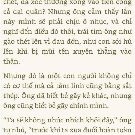
chết, đã xốc thương xông vào tiến công
cả đại quân? Nhưng ông cảm thấy lần
này mình sẽ phải chịu ô nhục, và chỉ
nghĩ đến điều đó thôi, trái tim ông như
gào thét lên vì đau đớn, như con sói hú
lên khi bị mũi tên xuyên thẳng vào
thân.
Nhưng đó là một con người không chỉ
có cơ thể mà cả tâm linh cũng bằng sắt
thép. Ông đã biết bẻ gãy kẻ khác, nhưng
ông cũng biết bẻ gãy chính mình.
“Ta sẽ không nhúc nhích khỏi đây,” ông
tự nhủ, “trước khi ta xua đuổi hoàn toàn