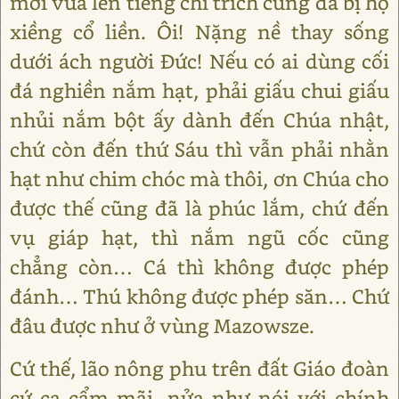
mới vừa lên tiếng chỉ trích cũng đã bị họ
xiềng cổ liền. Ôi! Nặng nề thay sống
dưới ách người Đức! Nếu có ai dùng cối
đá nghiền nắm hạt, phải giấu chui giấu
nhủi nắm bột ấy dành đến Chúa nhật,
chứ còn đến thứ Sáu thì vẫn phải nhằn
hạt như chim chóc mà thôi, ơn Chúa cho
được thế cũng đã là phúc lắm, chứ đến
vụ giáp hạt, thì nắm ngũ cốc cũng
chẳng còn… Cá thì không được phép
đánh… Thú không được phép săn… Chứ
đâu được như ở vùng Mazowsze.
Cứ thế, lão nông phu trên đất Giáo đoàn
cứ ca cẩm mãi, nửa như nói với chính