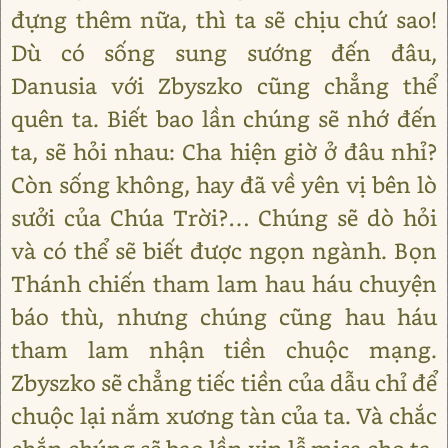
đựng thêm nữa, thì ta sẽ chịu chứ sao!
Dù có sống sung sướng đến đâu,
Danusia với Zbyszko cũng chẳng thể
quên ta. Biết bao lần chúng sẽ nhớ đến
ta, sẽ hỏi nhau: Cha hiện giờ ở đâu nhỉ?
Còn sống không, hay đã về yên vị bên lò
sưởi của Chúa Trời?… Chúng sẽ dò hỏi
và có thể sẽ biết được ngọn ngành. Bọn
Thánh chiến tham lam hau háu chuyện
báo thù, nhưng chúng cũng hau háu
tham lam nhận tiền chuộc mạng.
Zbyszko sẽ chẳng tiếc tiền của dẫu chỉ để
chuộc lại nắm xương tàn của ta. Và chắc