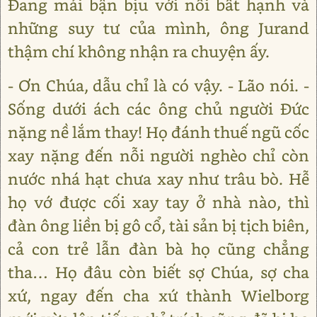
Đang mải bận bịu với nỗi bất hạnh và
những suy tư của mình, ông Jurand
thậm chí không nhận ra chuyện ấy.
- Ơn Chúa, dẫu chỉ là có vậy. - Lão nói. -
Sống dưới ách các ông chủ người Đức
nặng nề lắm thay! Họ đánh thuế ngũ cốc
xay nặng đến nỗi người nghèo chỉ còn
nước nhá hạt chưa xay như trâu bò. Hễ
họ vớ được cối xay tay ở nhà nào, thì
đàn ông liền bị gô cổ, tài sản bị tịch biên,
cả con trẻ lẫn đàn bà họ cũng chẳng
tha… Họ đâu còn biết sợ Chúa, sợ cha
xứ, ngay đến cha xứ thành Wielborg