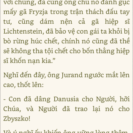
với chúng, đã cùng ông chú nó đánh gục
mấy gã Fryzja trong trận thách đấu tay
tư, cũng dám nện cả gã hiệp sĩ
Lichtenstein, đã bảo vệ con gái ta khỏi bị
bò rừng húc chết, chính nó cũng đã thề
sẽ không tha tội chết cho bốn thằng hiệp
sĩ khốn nạn kia.”
Nghĩ đến đây, ông Jurand ngước mắt lên
cao, thốt lên:
- Con đã dâng Danusia cho Người, hỡi
Chúa, và Người đã trao lại nó cho
Zbyszko!
Và ý nghĩ ấy khiến ông vững lòng thêm,