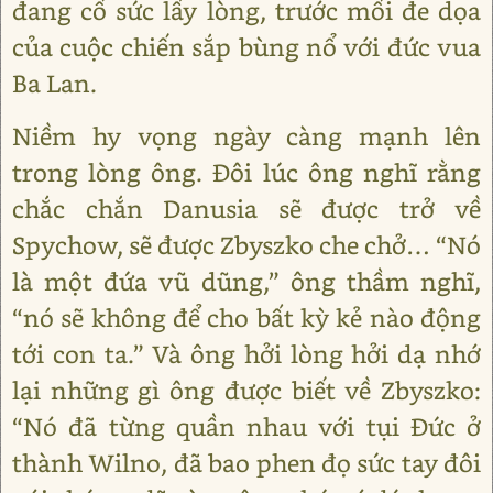
đang cố sức lấy lòng, trước mối đe dọa
của cuộc chiến sắp bùng nổ với đức vua
Ba Lan.
Niềm hy vọng ngày càng mạnh lên
trong lòng ông. Đôi lúc ông nghĩ rằng
chắc chắn Danusia sẽ được trở về
Spychow, sẽ được Zbyszko che chở… “Nó
là một đứa vũ dũng,” ông thầm nghĩ,
“nó sẽ không để cho bất kỳ kẻ nào động
tới con ta.” Và ông hởi lòng hởi dạ nhớ
lại những gì ông được biết về Zbyszko:
“Nó đã từng quần nhau với tụi Đức ở
thành Wilno, đã bao phen đọ sức tay đôi