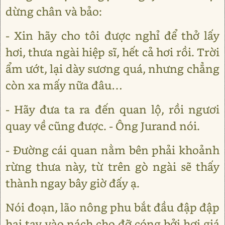
dừng chân và bảo:
- Xin hãy cho tôi được nghỉ để thở lấy
hơi, thưa ngài hiệp sĩ, hết cả hơi rồi. Trời
ẩm ướt, lại dày sương quá, nhưng chẳng
còn xa mấy nữa đâu…
- Hãy đưa ta ra đến quan lộ, rồi ngươi
quay về cũng được. - Ông Jurand nói.
- Đường cái quan nằm bên phải khoảnh
rừng thưa này, từ trên gò ngài sẽ thấy
thành ngay bây giờ đấy ạ.
Nói đoạn, lão nông phu bắt đầu đập đập
hai tay vào nách cho đỡ cóng bởi hơi giá