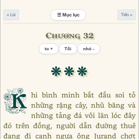
☰ Mục lục
« Lùi
Tiến »
Chương 32
to +
Tối
nhỏ -
❊ ❊ ❊
K
hi bình minh bắt đầu soi tỏ
những rặng cây, nhũ băng và
những tảng đá vôi lăn lóc đây
đó trên đồng, người dẫn đường thuê
đang đi cạnh ngựa ông Jurand chợt