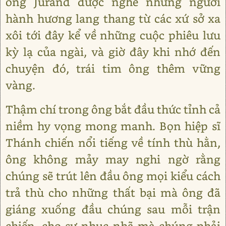
ông Jurand được nghe những người
hành hương lang thang từ các xứ sở xa
xôi tới đây kể về những cuộc phiêu lưu
kỳ lạ của ngài, và giờ đây khi nhớ đến
chuyện đó, trái tim ông thêm vững
vàng.
Thậm chí trong ông bắt đầu thức tỉnh cả
niềm hy vọng mong manh. Bọn hiệp sĩ
Thánh chiến nổi tiếng về tính thù hằn,
ông không mảy may nghi ngờ rằng
chúng sẽ trút lên đầu ông mọi kiểu cách
trả thù cho những thất bại mà ông đã
giáng xuống đầu chúng sau mỗi trận
chiến, cho sự nhục nhã mà chúng phải