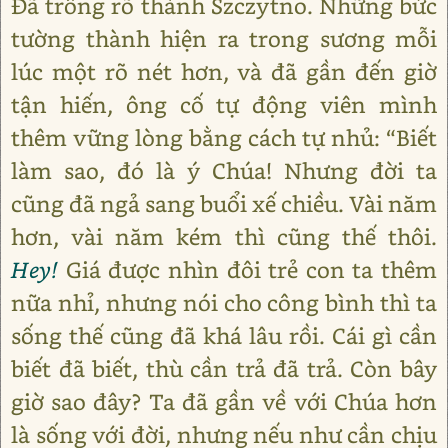
Đã trông rõ thành Szczytno. Những bức
tường thành hiện ra trong sương mỗi
lúc một rõ nét hơn, và đã gần đến giờ
tận hiến, ông cố tự động viên mình
thêm vững lòng bằng cách tự nhủ: “Biết
làm sao, đó là ý Chúa! Nhưng đời ta
cũng đã ngả sang buổi xế chiều. Vài năm
hơn, vài năm kém thì cũng thế thôi.
Hey!
Giá được nhìn đôi trẻ con ta thêm
nữa nhỉ, nhưng nói cho công bình thì ta
sống thế cũng đã khá lâu rồi. Cái gì cần
biết đã biết, thù cần trả đã trả. Còn bây
giờ sao đây? Ta đã gần về với Chúa hơn
là sống với đời, nhưng nếu như cần chịu