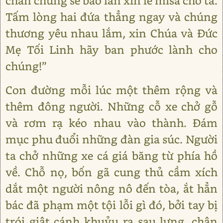
chắn chúng sẽ bao lần xin lễ misa cho ta.
Tấm lòng hai đứa thẳng ngay và chúng
thương yêu nhau lắm, xin Chúa và Đức
Mẹ Tối Linh hãy ban phước lành cho
chúng!”
Con đường mỗi lúc một thêm rộng và
thêm đông người. Những cỗ xe chở gỗ
và rơm rạ kéo nhau vào thành. Đám
mục phu đuổi những đàn gia súc. Người
ta chở những xe cá giá băng từ phía hồ
về. Chỗ nọ, bốn gã cung thủ cầm xích
dắt một người nông nô đến tòa, ắt hẳn
bác đã phạm một tội lỗi gì đó, bởi tay bị
trói giật cánh khuỷu ra sau lưng, chân