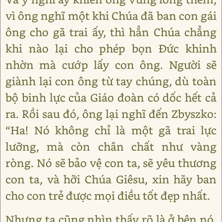
vì ông nghĩ một khi Chúa đã ban con gái
ông cho gã trai ấy, thì hẳn Chúa chẳng
khi nào lại cho phép bọn Đức khinh
nhờn mà cướp lấy con ông. Người sẽ
giành lại con ông từ tay chúng, dù toàn
bộ binh lực của Giáo đoàn có dốc hết cả
ra. Rồi sau đó, ông lại nghĩ đến Zbyszko:
“Ha! Nó không chỉ là một gã trai lực
lưỡng, mà còn chân chất như vàng
ròng. Nó sẽ bảo vệ con ta, sẽ yêu thương
con ta, và hỡi Chúa Giêsu, xin hãy ban
cho con trẻ được mọi điều tốt đẹp nhất.
Nhưng ta cũng nhìn thấy rõ là ở bên nó,