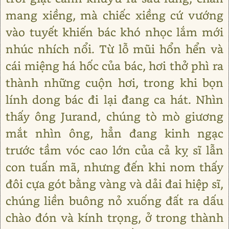
mang xiềng, mà chiếc xiềng cứ vướng
vào tuyết khiến bác khó nhọc lắm mới
nhúc nhích nổi. Từ lỗ mũi hổn hển và
cái miệng há hốc của bác, hơi thở phì ra
thành những cuộn hơi, trong khi bọn
lính dong bác đi lại đang ca hát. Nhìn
thấy ông Jurand, chúng tò mò giương
mắt nhìn ông, hẳn đang kinh ngạc
trước tầm vóc cao lớn của cả kỵ sĩ lẫn
con tuấn mã, nhưng đến khi nom thấy
đôi cựa gót bằng vàng và dải đai hiệp sĩ,
chúng liền buông nỏ xuống đất ra dấu
chào đón và kính trọng, ở trong thành