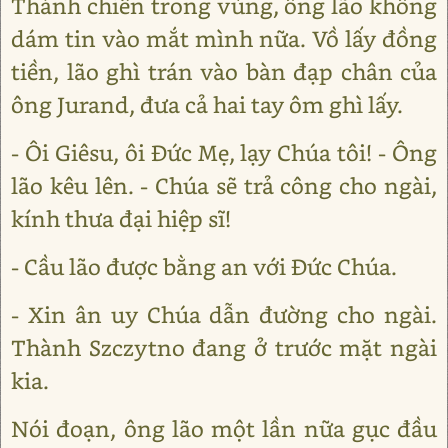
Thánh chiến trong vùng, ông lão không
dám tin vào mắt mình nữa. Vồ lấy đồng
tiền, lão ghì trán vào bàn đạp chân của
ông Jurand, đưa cả hai tay ôm ghì lấy.
- Ôi Giêsu, ôi Đức Mẹ, lạy Chúa tôi! - Ông
lão kêu lên. - Chúa sẽ trả công cho ngài,
kính thưa đại hiệp sĩ!
- Cầu lão được bằng an với Đức Chúa.
- Xin ân uy Chúa dẫn đường cho ngài.
Thành Szczytno đang ở trước mặt ngài
kia.
Nói đoạn, ông lão một lần nữa gục đầu