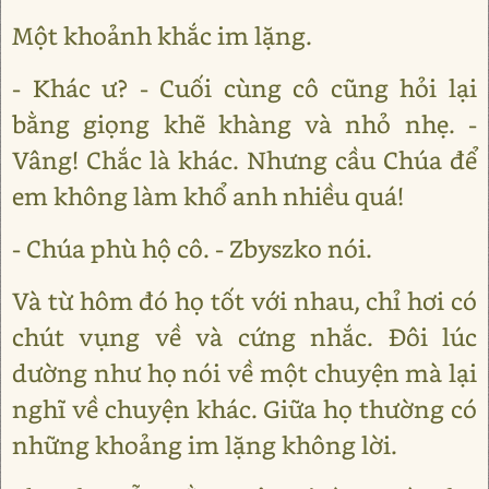
Một khoảnh khắc im lặng.
- Khác ư? - Cuối cùng cô cũng hỏi lại
bằng giọng khẽ khàng và nhỏ nhẹ. -
Vâng! Chắc là khác. Nhưng cầu Chúa để
em không làm khổ anh nhiều quá!
- Chúa phù hộ cô. - Zbyszko nói.
Và từ hôm đó họ tốt với nhau, chỉ hơi có
chút vụng về và cứng nhắc. Đôi lúc
dường như họ nói về một chuyện mà lại
nghĩ về chuyện khác. Giữa họ thường có
những khoảng im lặng không lời.