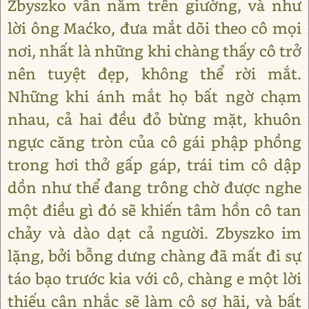
Zbyszko vẫn nằm trên giường, và như
lời ông Maćko, đưa mắt dõi theo cô mọi
nơi, nhất là những khi chàng thấy cô trở
nên tuyệt đẹp, không thể rời mắt.
Những khi ánh mắt họ bất ngờ chạm
nhau, cả hai đều đỏ bừng mặt, khuôn
ngực căng tròn của cô gái phập phồng
trong hơi thở gấp gáp, trái tim cô dập
dồn như thể đang trông chờ được nghe
một điều gì đó sẽ khiến tâm hồn cô tan
chảy và dào dạt cả người. Zbyszko im
lặng, bởi bỗng dưng chàng đã mất đi sự
táo bạo trước kia với cô, chàng e một lời
thiếu cân nhắc sẽ làm cô sợ hãi, và bất