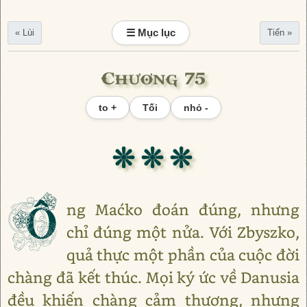
☰ Mục lục
« Lùi
Tiến »
Chương 75
to +
Tối
nhỏ -
❊ ❊ ❊
Ô
ng Maćko đoán đúng, nhưng
chỉ đúng một nửa. Với Zbyszko,
quả thực một phần của cuộc đời
chàng đã kết thúc. Mọi ký ức về Danusia
đều khiến chàng cảm thương, nhưng