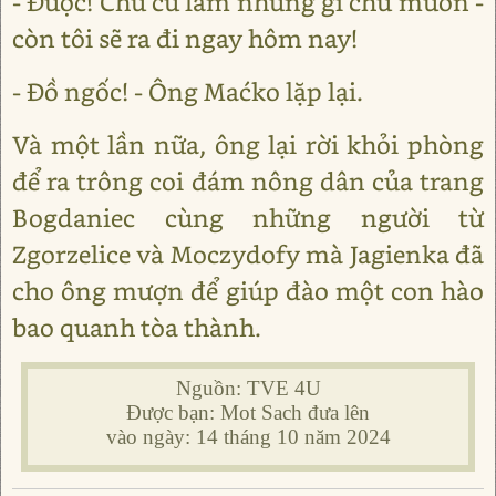
- Được! Chú cứ làm những gì chú muốn -
còn tôi sẽ ra đi ngay hôm nay!
- Đồ ngốc! - Ông Maćko lặp lại.
Và một lần nữa, ông lại rời khỏi phòng
để ra trông coi đám nông dân của trang
Bogdaniec cùng những người từ
Zgorzelice và Moczydofy mà Jagienka đã
cho ông mượn để giúp đào một con hào
bao quanh tòa thành.
Nguồn: TVE 4U
Được bạn: Mot Sach đưa lên
vào ngày: 14 tháng 10 năm 2024