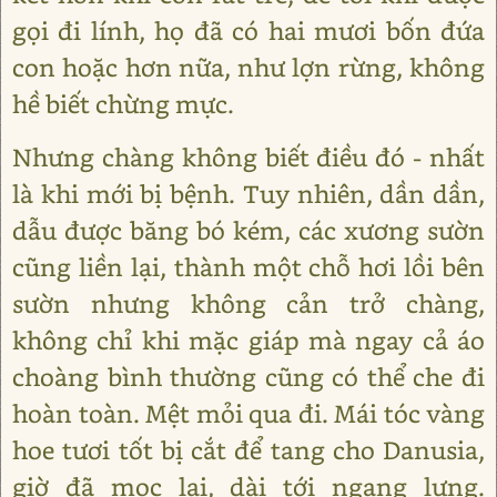
gọi đi lính, họ đã có hai mươi bốn đứa
con hoặc hơn nữa, như lợn rừng, không
hề biết chừng mực.
Nhưng chàng không biết điều đó - nhất
là khi mới bị bệnh. Tuy nhiên, dần dần,
dẫu được băng bó kém, các xương sườn
cũng liền lại, thành một chỗ hơi lồi bên
sườn nhưng không cản trở chàng,
không chỉ khi mặc giáp mà ngay cả áo
choàng bình thường cũng có thể che đi
hoàn toàn. Mệt mỏi qua đi. Mái tóc vàng
hoe tươi tốt bị cắt để tang cho Danusia,
giờ đã mọc lại, dài tới ngang lưng.