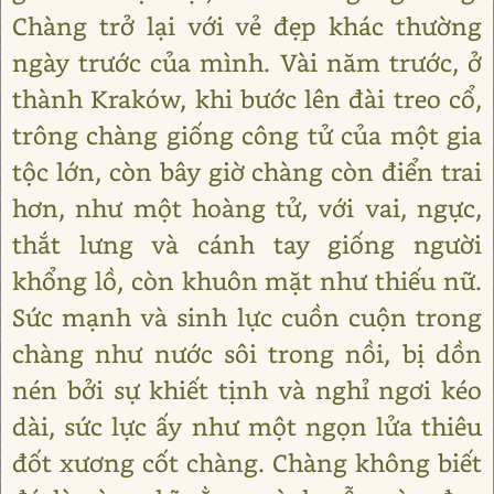
Chàng trở lại với vẻ đẹp khác thường
ngày trước của mình. Vài năm trước, ở
thành Kraków, khi bước lên đài treo cổ,
trông chàng giống công tử của một gia
tộc lớn, còn bây giờ chàng còn điển trai
hơn, như một hoàng tử, với vai, ngực,
thắt lưng và cánh tay giống người
khổng lồ, còn khuôn mặt như thiếu nữ.
Sức mạnh và sinh lực cuồn cuộn trong
chàng như nước sôi trong nồi, bị dồn
nén bởi sự khiết tịnh và nghỉ ngơi kéo
dài, sức lực ấy như một ngọn lửa thiêu
đốt xương cốt chàng. Chàng không biết