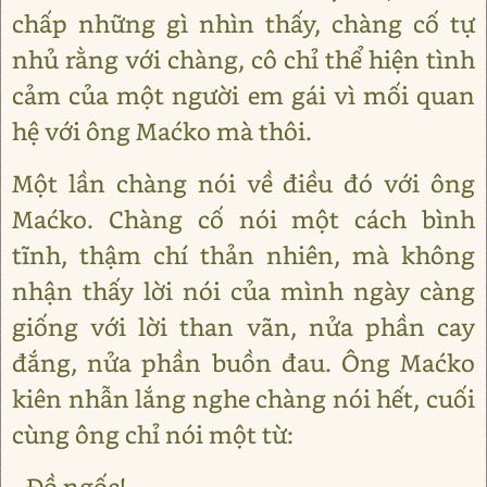
chấp những gì nhìn thấy, chàng cố tự
nhủ rằng với chàng, cô chỉ thể hiện tình
cảm của một người em gái vì mối quan
hệ với ông Maćko mà thôi.
Một lần chàng nói về điều đó với ông
Maćko. Chàng cố nói một cách bình
tĩnh, thậm chí thản nhiên, mà không
nhận thấy lời nói của mình ngày càng
giống với lời than vãn, nửa phần cay
đắng, nửa phần buồn đau. Ông Maćko
kiên nhẫn lắng nghe chàng nói hết, cuối
cùng ông chỉ nói một từ:
- Đồ ngốc!