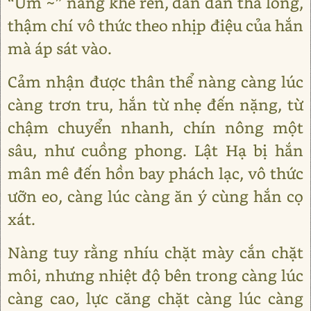
“Ưm ~” nàng khẽ rên, dần dần thả lỏng,
thậm chí vô thức theo nhịp điệu của hắn
mà áp sát vào.
Cảm nhận được thân thể nàng càng lúc
càng trơn tru, hắn từ nhẹ đến nặng, từ
chậm chuyển nhanh, chín nông một
sâu, như cuồng phong. Lật Hạ bị hắn
mân mê đến hồn bay phách lạc, vô thức
ưỡn eo, càng lúc càng ăn ý cùng hắn cọ
xát.
Nàng tuy rằng nhíu chặt mày cắn chặt
môi, nhưng nhiệt độ bên trong càng lúc
càng cao, lực căng chặt càng lúc càng