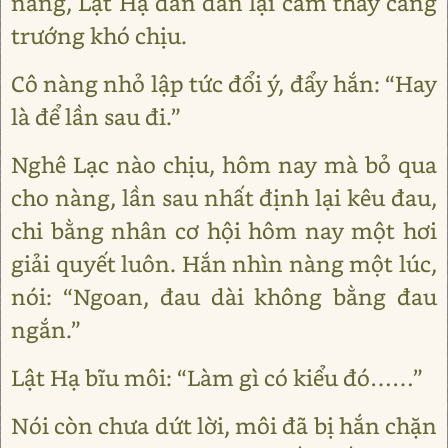
nàng, Lật Hạ dần dần lại cảm thấy căng
trướng khó chịu.
Cô nàng nhỏ lập tức đổi ý, đẩy hắn: “Hay
là để lần sau đi.”
Nghê Lạc nào chịu, hôm nay mà bỏ qua
cho nàng, lần sau nhất định lại kêu đau,
chi bằng nhân cơ hội hôm nay một hơi
giải quyết luôn. Hắn nhìn nàng một lúc,
nói: “Ngoan, đau dài không bằng đau
ngắn.”
Lật Hạ bĩu môi: “Làm gì có kiểu đó……”
Nói còn chưa dứt lời, môi đã bị hắn chặn