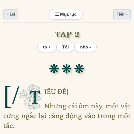
☰ Mục lục
« Lùi
Tiến »
TẬP 2
to +
Tối
nhỏ -
❊ ❊ ❊
[/T
IÊU ĐỀ]
Nhưng cái ôm này, một vật
cứng ngắc lại càng động vào trong một
tấc.