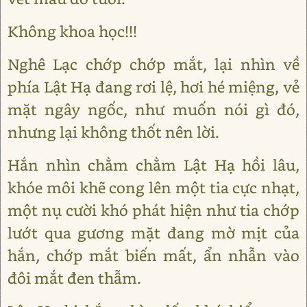
Không khoa học!!!
Nghê Lạc chớp chớp mắt, lại nhìn về
phía Lật Hạ đang rơi lệ, hơi hé miệng, vẻ
mặt ngây ngốc, như muốn nói gì đó,
nhưng lại không thốt nên lời.
Hắn nhìn chằm chằm Lật Hạ hồi lâu,
khóe môi khẽ cong lên một tia cực nhạt,
một nụ cười khó phát hiện như tia chớp
lướt qua gương mặt đang mờ mịt của
hắn, chớp mắt biến mất, ẩn nhẫn vào
đôi mắt đen thẫm.