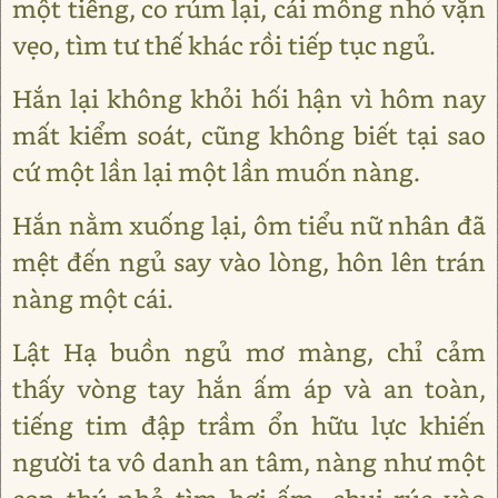
một tiếng, co rúm lại, cái mông nhỏ vặn
vẹo, tìm tư thế khác rồi tiếp tục ngủ.
Hắn lại không khỏi hối hận vì hôm nay
mất kiểm soát, cũng không biết tại sao
cứ một lần lại một lần muốn nàng.
Hắn nằm xuống lại, ôm tiểu nữ nhân đã
mệt đến ngủ say vào lòng, hôn lên trán
nàng một cái.
Lật Hạ buồn ngủ mơ màng, chỉ cảm
thấy vòng tay hắn ấm áp và an toàn,
tiếng tim đập trầm ổn hữu lực khiến
người ta vô danh an tâm, nàng như một