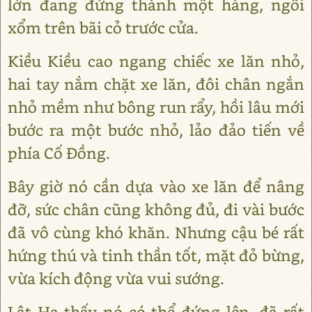
lớn đang đứng thành một hàng, ngồi
xổm trên bãi cỏ trước cửa.
Kiều Kiều cao ngang chiếc xe lăn nhỏ,
hai tay nắm chặt xe lăn, đôi chân ngắn
nhỏ mềm như bông run rẩy, hồi lâu mới
bước ra một bước nhỏ, lảo đảo tiến về
phía Cố Đồng.
Bây giờ nó cần dựa vào xe lăn để nâng
đỡ, sức chân cũng không đủ, đi vài bước
đã vô cùng khó khăn. Nhưng cậu bé rất
hứng thú và tinh thần tốt, mặt đỏ bừng,
vừa kích động vừa vui sướng.
Lật Hạ thấy nó có thể đứng lên, đã rất