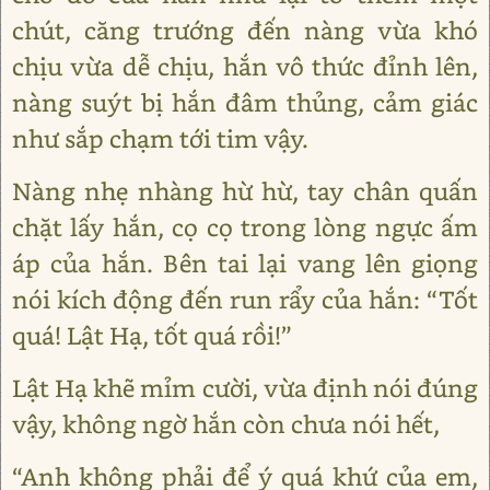
chút, căng trướng đến nàng vừa khó
chịu vừa dễ chịu, hắn vô thức đỉnh lên,
nàng suýt bị hắn đâm thủng, cảm giác
như sắp chạm tới tim vậy.
Nàng nhẹ nhàng hừ hừ, tay chân quấn
chặt lấy hắn, cọ cọ trong lòng ngực ấm
áp của hắn. Bên tai lại vang lên giọng
nói kích động đến run rẩy của hắn: “Tốt
quá! Lật Hạ, tốt quá rồi!”
Lật Hạ khẽ mỉm cười, vừa định nói đúng
vậy, không ngờ hắn còn chưa nói hết,
“Anh không phải để ý quá khứ của em,