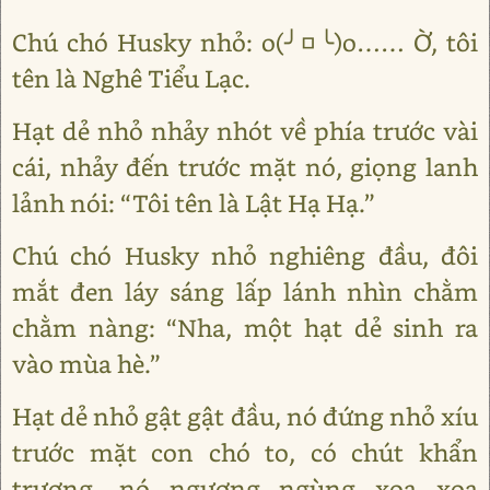
Chú chó Husky nhỏ: o(╯□╰)o…… Ờ, tôi
tên là Nghê Tiểu Lạc.
Hạt dẻ nhỏ nhảy nhót về phía trước vài
cái, nhảy đến trước mặt nó, giọng lanh
lảnh nói: “Tôi tên là Lật Hạ Hạ.”
Chú chó Husky nhỏ nghiêng đầu, đôi
mắt đen láy sáng lấp lánh nhìn chằm
chằm nàng: “Nha, một hạt dẻ sinh ra
vào mùa hè.”
Hạt dẻ nhỏ gật gật đầu, nó đứng nhỏ xíu
trước mặt con chó to, có chút khẩn
trương, nó ngượng ngùng xoa xoa