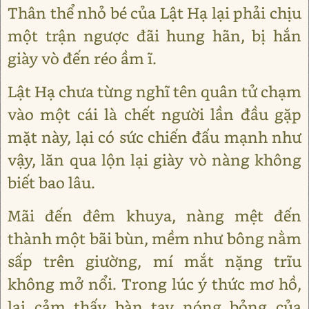
Thân thể nhỏ bé của Lật Hạ lại phải chịu
một trận ngược đãi hung hãn, bị hắn
giày vò đến réo ầm ĩ.
Lật Hạ chưa từng nghĩ tên quân tử chạm
vào một cái là chết người lần đầu gặp
mặt này, lại có sức chiến đấu mạnh như
vậy, lăn qua lộn lại giày vò nàng không
biết bao lâu.
Mãi đến đêm khuya, nàng mệt đến
thành một bãi bùn, mềm như bông nằm
sấp trên giường, mí mắt nặng trĩu
không mở nổi. Trong lúc ý thức mơ hồ,
lại cảm thấy bàn tay nóng bỏng của