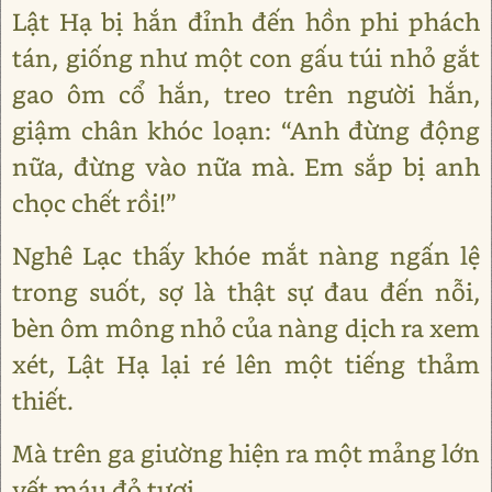
Lật Hạ bị hắn đỉnh đến hồn phi phách
tán, giống như một con gấu túi nhỏ gắt
gao ôm cổ hắn, treo trên người hắn,
giậm chân khóc loạn: “Anh đừng động
nữa, đừng vào nữa mà. Em sắp bị anh
chọc chết rồi!”
Nghê Lạc thấy khóe mắt nàng ngấn lệ
trong suốt, sợ là thật sự đau đến nỗi,
bèn ôm mông nhỏ của nàng dịch ra xem
xét, Lật Hạ lại ré lên một tiếng thảm
thiết.
Mà trên ga giường hiện ra một mảng lớn
vết máu đỏ tươi.