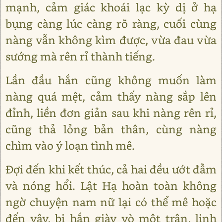
mạnh, cảm giác khoái lạc kỳ dị ở hạ
bụng càng lúc càng rõ ràng, cuối cùng
nàng vẫn không kìm được, vừa đau vừa
sướng mà rên rỉ thành tiếng.
Lần đầu hắn cũng không muốn làm
nàng quá mệt, cảm thấy nàng sắp lên
đỉnh, liền đơn giản sau khi nàng rên rỉ,
cũng thả lỏng bản thân, cùng nàng
chìm vào ý loạn tình mê.
Đợi đến khi kết thúc, cả hai đều ướt đẫm
và nóng hổi. Lật Hạ hoàn toàn không
ngờ chuyện nam nữ lại có thể mê hoặc
đến vậy, bị hắn giày vò một trận, linh