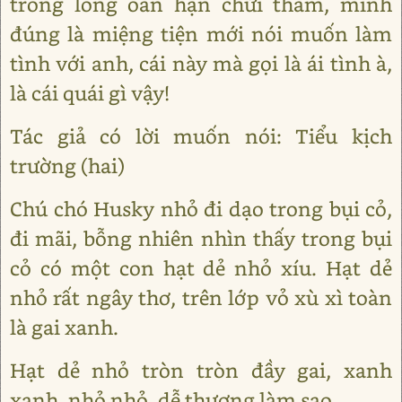
trong lòng oán hận chửi thầm, mình
đúng là miệng tiện mới nói muốn làm
tình với anh, cái này mà gọi là ái tình à,
là cái quái gì vậy!
Tác giả có lời muốn nói: Tiểu kịch
trường (hai)
Chú chó Husky nhỏ đi dạo trong bụi cỏ,
đi mãi, bỗng nhiên nhìn thấy trong bụi
cỏ có một con hạt dẻ nhỏ xíu. Hạt dẻ
nhỏ rất ngây thơ, trên lớp vỏ xù xì toàn
là gai xanh.
Hạt dẻ nhỏ tròn tròn đầy gai, xanh
xanh, nhỏ nhỏ, dễ thương làm sao.