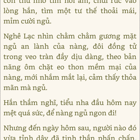
con thú nhỏ tìm hơi ấm, chui rúc vào
lòng hắn, tìm một tư thế thoải mái,
mỉm cười ngủ.
Nghê Lạc nhìn chằm chằm gương mặt
ngủ an lành của nàng, đôi đồng tử
trong veo tràn đầy dịu dàng, theo bản
năng ôm chặt eo thon mềm mại của
nàng, mới nhắm mắt lại, cảm thấy thỏa
mãn mà ngủ.
Hắn thầm nghĩ, tiểu nha đầu hôm nay
mệt quá sức, để nàng ngủ ngon đi!
Nhưng đến ngày hôm sau, người nào đó
vừa tỉnh dậy đã tinh thần phấn chấn,