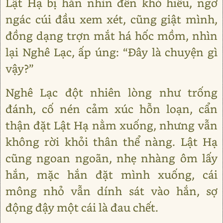
Lật Hạ bị hắn nhìn đến khó hiểu, ngơ
ngác cúi đầu xem xét, cũng giật mình,
đồng dạng trợn mắt há hốc mồm, nhìn
lại Nghê Lạc, ấp úng: “Đây là chuyện gì
vậy?”
Nghê Lạc đột nhiên lòng như trống
đánh, cố nén cảm xúc hỗn loạn, cẩn
thận đặt Lật Hạ nằm xuống, nhưng vẫn
không rời khỏi thân thể nàng. Lật Hạ
cũng ngoan ngoãn, nhẹ nhàng ôm lấy
hắn, mặc hắn đặt mình xuống, cái
mông nhỏ vẫn dính sát vào hắn, sợ
động đậy một cái là đau chết.