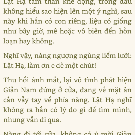
Lật Hạ tâm thần khẽ động, trong đầu
không hiểu sao hiện lên một ý nghĩ, sau
này khi hắn có con riêng, liệu có giống
như bây giờ, mê hoặc vô biên đến hỗn
loạn hay không.
Nghĩ vậy, nàng ngượng ngùng liếm lưỡi:
Lật Hạ, làm ơn e dè một chút!
Thu hồi ánh mắt, lại vô tình phát hiện
Giản Nam đứng ở cửa, đang vẻ mặt ân
cần vẫy tay về phía nàng. Lật Hạ nghĩ
không ra hắn có lý do gì để tìm mình,
nhưng vẫn đi qua.
Nàng đi tới cửa, không có ý mời Giản