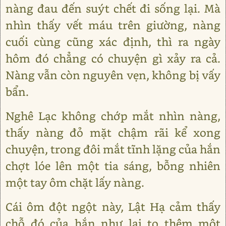
nàng đau đến suýt chết đi sống lại. Mà
nhìn thấy vết máu trên giường, nàng
cuối cùng cũng xác định, thì ra ngày
hôm đó chẳng có chuyện gì xảy ra cả.
Nàng vẫn còn nguyên vẹn, không bị vấy
bẩn.
Nghê Lạc không chớp mắt nhìn nàng,
thấy nàng đỏ mặt chậm rãi kể xong
chuyện, trong đôi mắt tĩnh lặng của hắn
chợt lóe lên một tia sáng, bỗng nhiên
một tay ôm chặt lấy nàng.
Cái ôm đột ngột này, Lật Hạ cảm thấy
chỗ đó của hắn như lại to thêm một