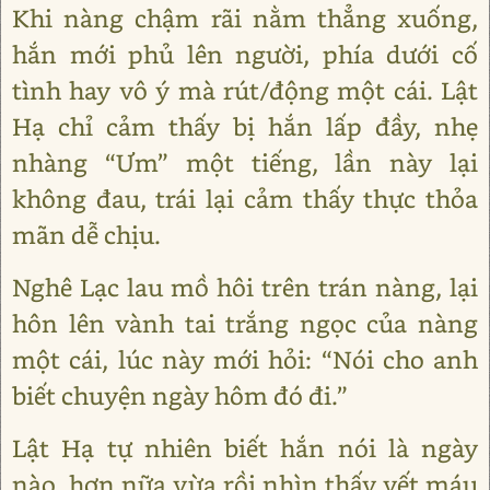
Khi nàng chậm rãi nằm thẳng xuống,
hắn mới phủ lên người, phía dưới cố
tình hay vô ý mà rút/động một cái. Lật
Hạ chỉ cảm thấy bị hắn lấp đầy, nhẹ
nhàng “Ưm” một tiếng, lần này lại
không đau, trái lại cảm thấy thực thỏa
mãn dễ chịu.
Nghê Lạc lau mồ hôi trên trán nàng, lại
hôn lên vành tai trắng ngọc của nàng
một cái, lúc này mới hỏi: “Nói cho anh
biết chuyện ngày hôm đó đi.”
Lật Hạ tự nhiên biết hắn nói là ngày
nào, hơn nữa vừa rồi nhìn thấy vết máu