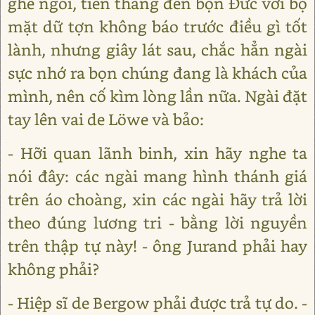
ghế ngồi, tiến thẳng đến bọn Đức với bộ
mặt dữ tợn không báo trước điều gì tốt
lành, nhưng giây lát sau, chắc hẳn ngài
sực nhớ ra bọn chúng đang là khách của
mình, nên cố kìm lòng lần nữa. Ngài đặt
tay lên vai de Lӧwe và bảo:
- Hỡi quan lãnh binh, xin hãy nghe ta
nói đây: các ngài mang hình thánh giá
trên áo choàng, xin các ngài hãy trả lời
theo đúng lương tri - bằng lời nguyền
trên thập tự này! - ông Jurand phải hay
không phải?
- Hiệp sĩ de Bergow phải được trả tự do. -