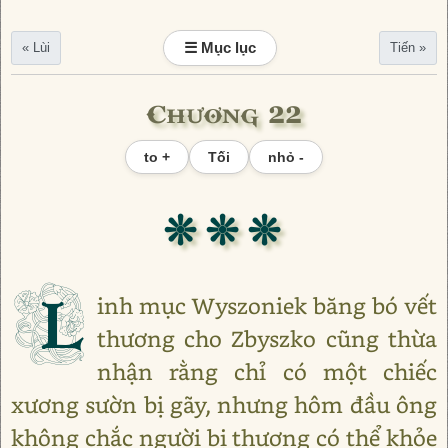
☰ Mục lục
« Lùi
Tiến »
Chương 22
to +
Tối
nhỏ -
❊ ❊ ❊
L
inh mục Wyszoniek băng bó vết
thương cho Zbyszko cũng thừa
nhận rằng chỉ có một chiếc
xương sườn bị gãy, nhưng hôm đầu ông
không chắc người bị thương có thể khỏe