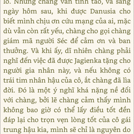
lo. Nhưng chàng vẫn tỉnh táo, và sang
ngày hôm sau, khi được Danusia cho
biết mình chịu ơn cứu mạng của ai, mặc
dù vẫn còn rất yếu, chàng cho gọi chàng
giám mã người Séc để cảm ơn và ban
thưởng. Và khi ấy, dĩ nhiên chàng phải
nghĩ đến việc đã được Jagienka tặng cho
người gia nhân này, và nếu không có
trái tim nhân hậu của cô, ắt chàng đã lìa
đời. Đó là một ý nghĩ khá nặng nề đối
với chàng, bởi lẽ chàng cảm thấy mình
không bao giờ có thể lấy điều tốt đền
đáp lại cho trọn vẹn lòng tốt của cô gái
trung hậu kia, mình sẽ chỉ là nguyên do