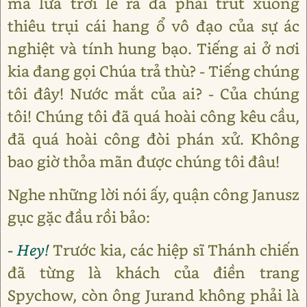
mà lửa trời lẽ ra đã phải trút xuống
thiêu trụi cái hang ổ vô đạo của sự ác
nghiệt và tính hung bạo. Tiếng ai ở nơi
kia đang gọi Chúa trả thù? - Tiếng chúng
tôi đây! Nước mắt của ai? - Của chúng
tôi! Chúng tôi đã quá hoài công kêu cầu,
đã quá hoài công đòi phán xử. Không
bao giờ thỏa mãn được chúng tôi đâu!
Nghe những lời nói ấy, quận công Janusz
gục gặc đầu rồi bảo:
- Hey!
Trước kia, các hiệp sĩ Thánh chiến
đã từng là khách của điền trang
Spychow, còn ông Jurand không phải là