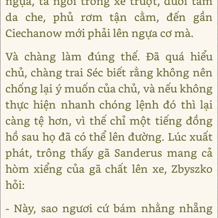
ngựa, ta ngồi trong xe trượt, dưới tấm
da che, phủ rơm tận cằm, đến gần
Ciechanow mới phải lên ngựa cơ mà.
Và chàng làm đúng thế. Đã quá hiểu
chủ, chàng trai Séc biết rằng không nên
chống lại ý muốn của chủ, và nếu không
thực hiện nhanh chóng lệnh đó thì lại
càng tệ hơn, vì thế chỉ một tiếng đồng
hồ sau họ đã có thể lên đường. Lúc xuất
phát, trông thấy gã Sanderus mang cả
hòm xiểng của gã chất lên xe, Zbyszko
hỏi:
- Này, sao ngươi cứ bám nhằng nhẵng