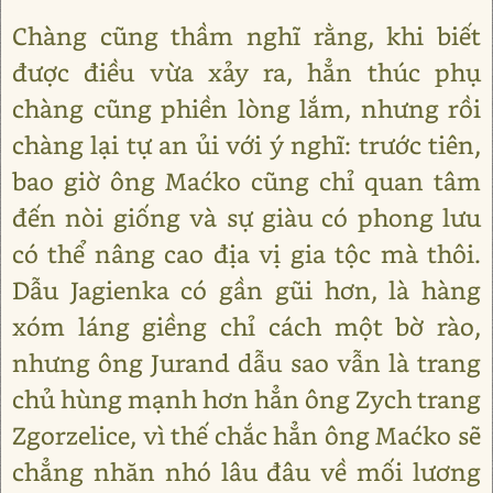
Chàng cũng thầm nghĩ rằng, khi biết
được điều vừa xảy ra, hẳn thúc phụ
chàng cũng phiền lòng lắm, nhưng rồi
chàng lại tự an ủi với ý nghĩ: trước tiên,
bao giờ ông Maćko cũng chỉ quan tâm
đến nòi giống và sự giàu có phong lưu
có thể nâng cao địa vị gia tộc mà thôi.
Dẫu Jagienka có gần gũi hơn, là hàng
xóm láng giềng chỉ cách một bờ rào,
nhưng ông Jurand dẫu sao vẫn là trang
chủ hùng mạnh hơn hẳn ông Zych trang
Zgorzelice, vì thế chắc hẳn ông Maćko sẽ
chẳng nhăn nhó lâu đâu về mối lương