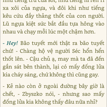
xa xôi của ngựa, và đôi khi như tiếng
kêu cứu đầy thảng thốt của con người.
Lũ ngựa kiệt sức bắt đầu tựa hông vào
nhau và chạy mỗi lúc một chậm hơn.
- Hey!
Bão tuyết mới thật ra bão tuyết
chứ! - Chàng hộ vệ người Séc hổn hển
thốt lên. - Cậu chủ ạ, may mà ta đã đến
gần sát bên thành, lại có mấy đống lửa
kia cháy sáng, chứ không thì cũng gay.
- Kẻ nào còn ở ngoài đường bây giờ là
chết, - Zbyszko nói, - nhưng sao mấy
đống lửa kia không thấy đâu nữa nhỉ?