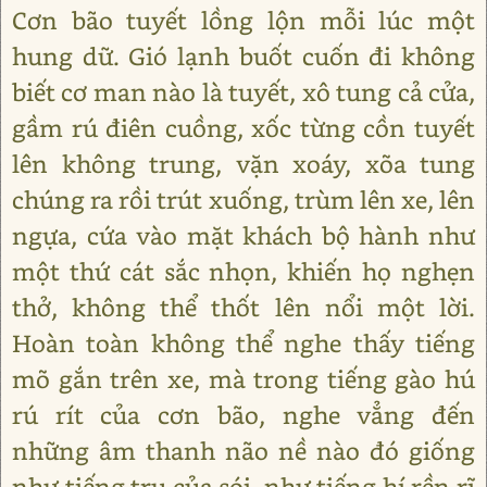
Cơn bão tuyết lồng lộn mỗi lúc một
hung dữ. Gió lạnh buốt cuốn đi không
biết cơ man nào là tuyết, xô tung cả cửa,
gầm rú điên cuồng, xốc từng cồn tuyết
lên không trung, vặn xoáy, xõa tung
chúng ra rồi trút xuống, trùm lên xe, lên
ngựa, cứa vào mặt khách bộ hành như
một thứ cát sắc nhọn, khiến họ nghẹn
thở, không thể thốt lên nổi một lời.
Hoàn toàn không thể nghe thấy tiếng
mõ gắn trên xe, mà trong tiếng gào hú
rú rít của cơn bão, nghe vẳng đến
những âm thanh não nề nào đó giống
như tiếng tru của sói, như tiếng hí rền rĩ