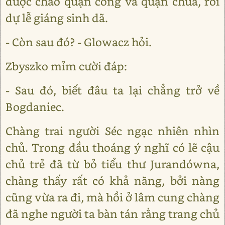
được chào quận công và quận chúa, rồi
dự lễ giáng sinh dã.
- Còn sau đó? - Glowacz hỏi.
Zbyszko mỉm cười đáp:
- Sau đó, biết đâu ta lại chẳng trở về
Bogdaniec.
Chàng trai người Séc ngạc nhiên nhìn
chủ. Trong đầu thoáng ý nghĩ có lẽ cậu
chủ trẻ đã từ bỏ tiểu thư Jurandówna,
chàng thấy rất có khả năng, bởi nàng
cũng vừa ra đi, mà hồi ở lâm cung chàng
đã nghe người ta bàn tán rằng trang chủ