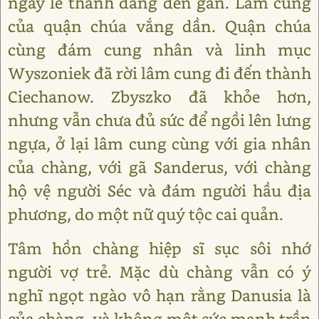
ngày lễ thánh đang đến gần. Lâm cung
của quận chúa vắng dần. Quận chúa
cùng đám cung nhân và linh mục
Wyszoniek đã rời lâm cung đi đến thành
Ciechanow. Zbyszko đã khỏe hơn,
nhưng vẫn chưa đủ sức để ngồi lên lưng
ngựa, ở lại lâm cung cùng với gia nhân
của chàng, với gã Sanderus, với chàng
hộ vệ người Séc và đám người hầu địa
phương, do một nữ quý tộc cai quản.
Tâm hồn chàng hiệp sĩ sục sôi nhớ
người vợ trẻ. Mặc dù chàng vẫn có ý
nghĩ ngọt ngào vô hạn rằng Danusia là
của chàng, và không một sức mạnh trần