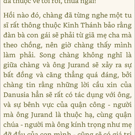
đã thuộc về tôi rồi, thưa ngài!”
Hồi nào đó, chàng đã từng nghe một tu
sĩ rất thông thuộc Kinh Thánh bảo rằng
đàn bà con gái sẽ phải từ giã mẹ cha mà
theo chồng, nên giờ chàng thấy mình
làm phải. Song chàng không nghĩ là
giữa chàng và ông Jurand sẽ xảy ra sự
bất đồng và căng thẳng quá đáng, bởi
chàng tin rằng những lời cầu xin của
Danusia hẳn sẽ rất có tác dụng với ông,
và sự bênh vực của quận công - người
mà ông Jurand là thuộc hạ, cùng quận
chúa - người mà ông kính trọng như mẹ
đỡ đầu của con mình - cũng sẽ có giá trị