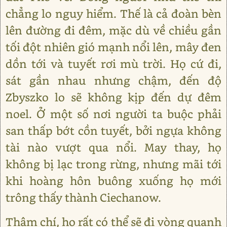
chẳng lo nguy hiểm. Thế là cả đoàn bèn
lên đường đi đêm, mặc dù về chiều gần
tối đột nhiên gió mạnh nổi lên, mây đen
dồn tới và tuyết rơi mù trời. Họ cứ đi,
sát gần nhau nhưng chậm, đến độ
Zbyszko lo sẽ không kịp đến dự đêm
noel. Ở một số nơi người ta buộc phải
san thấp bớt cồn tuyết, bởi ngựa không
tài nào vượt qua nổi. May thay, họ
không bị lạc trong rừng, nhưng mãi tới
khi hoàng hôn buông xuống họ mới
trông thấy thành Ciechanow.
Thậm chí, họ rất có thể sẽ đi vòng quanh