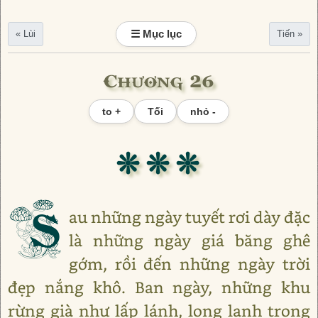
☰ Mục lục
« Lùi
Tiến »
Chương 26
to +
Tối
nhỏ -
❊ ❊ ❊
S
au những ngày tuyết rơi dày đặc
là những ngày giá băng ghê
gớm, rồi đến những ngày trời
đẹp nắng khô. Ban ngày, những khu
rừng già như lấp lánh, long lanh trong