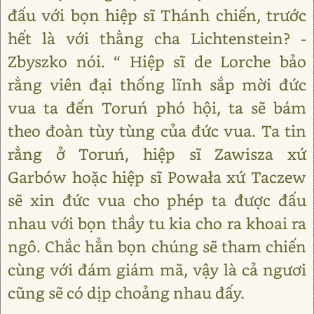
đấu với bọn hiệp sĩ Thánh chiến, trước
hết là với thằng cha Lichtenstein? -
Zbyszko nói. “ Hiệp sĩ de Lorche bảo
rằng viên đại thống lĩnh sắp mời đức
vua ta đến Toruń phó hội, ta sẽ bám
theo đoàn tùy tùng của đức vua. Ta tin
rằng ở Toruń, hiệp sĩ Zawisza xứ
Garbów hoặc hiệp sĩ Powała xứ Taczew
sẽ xin đức vua cho phép ta được đấu
nhau với bọn thầy tu kia cho ra khoai ra
ngô. Chắc hẳn bọn chúng sẽ tham chiến
cùng với đám giám mã, vậy là cả ngươi
cũng sẽ có dịp choảng nhau đấy.