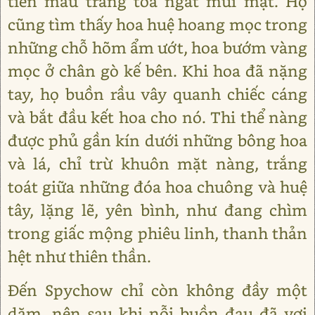
tiền màu trắng tỏa ngát mùi mật. Họ
cũng tìm thấy hoa huệ hoang mọc trong
những chỗ hõm ẩm ướt, hoa bướm vàng
mọc ở chân gò kế bên. Khi hoa đã nặng
tay, họ buồn rầu vây quanh chiếc cáng
và bắt đầu kết hoa cho nó. Thi thể nàng
được phủ gần kín dưới những bông hoa
và lá, chỉ trừ khuôn mặt nàng, trắng
toát giữa những đóa hoa chuông và huệ
tây, lặng lẽ, yên bình, như đang chìm
trong giấc mộng phiêu linh, thanh thản
hệt như thiên thần.
Đến Spychow chỉ còn không đầy một
dặm, nên sau khi nỗi buồn đau đã vơi