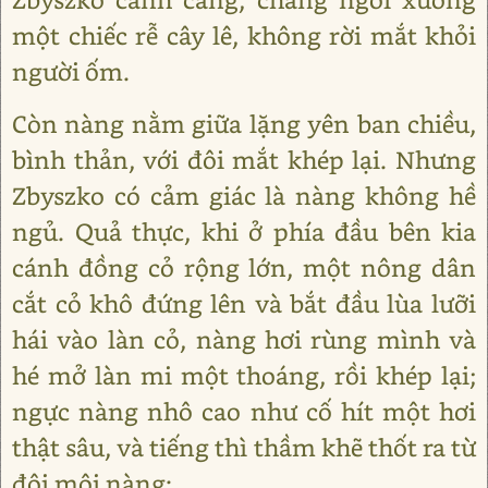
một chiếc rễ cây lê, không rời mắt khỏi
người ốm.
Còn nàng nằm giữa lặng yên ban chiều,
bình thản, với đôi mắt khép lại. Nhưng
Zbyszko có cảm giác là nàng không hề
ngủ. Quả thực, khi ở phía đầu bên kia
cánh đồng cỏ rộng lớn, một nông dân
cắt cỏ khô đứng lên và bắt đầu lùa lưỡi
hái vào làn cỏ, nàng hơi rùng mình và
hé mở làn mi một thoáng, rồi khép lại;
ngực nàng nhô cao như cố hít một hơi
thật sâu, và tiếng thì thầm khẽ thốt ra từ
đôi môi nàng: