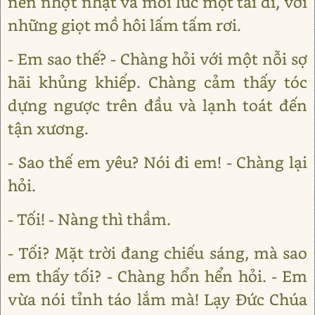
nên nhợt nhạt và mỗi lúc một tái đi, với
những giọt mồ hôi lấm tấm rơi.
- Em sao thế? - Chàng hỏi với một nỗi sợ
hãi khủng khiếp. Chàng cảm thấy tóc
dựng ngược trên đầu và lạnh toát đến
tận xương.
- Sao thế em yêu? Nói đi em! - Chàng lại
hỏi.
- Tối! - Nàng thì thầm.
- Tối? Mặt trời đang chiếu sáng, mà sao
em thấy tối? - Chàng hổn hển hỏi. - Em
vừa nói tỉnh táo lắm mà! Lạy Đức Chúa