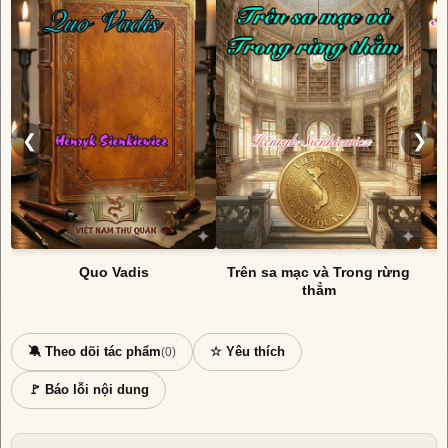
❮
❯
Quo Vadis
Trên sa mạc và Trong rừng
N
thẳm
🔕 Theo dõi tác phẩm
☆ Yêu thích
(0)
🚩 Báo lỗi nội dung