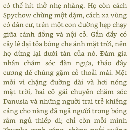
có thể hít thở nhẹ nhàng. Họ còn cách
Spychow chừng một dặm, cách xa vùng
có dân cư, trên một con đường hẹp chạy
giữa cánh đồng và nội cỏ. Gần đấy có
cây lê dại tỏa bóng che ánh mặt trời, nên
họ dừng lại dưới tán của nó. Đám gia
nhân chăm sóc đàn ngựa, tháo đây
cương để chúng gặm cỏ thoải mái. Mệt
mỏi vì chặng đường dài và hơi nóng
mặt trời, hai cô gái chuyên chăm sóc
Danusia và những người trai trẻ khiêng
cáng cho nàng đã ngả người trong bóng
râm ngủ thiếp đi; chỉ còn mỗi mình
Zbyszko canh cáng, chàng ngồi xuống