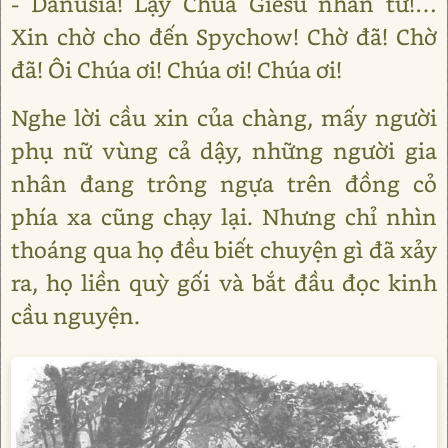
- Danusia! Lạy Chúa Giêsu nhân từ!…
Xin chờ cho đến Spychow! Chờ đã! Chờ
đã! Ôi Chúa ơi! Chúa ơi! Chúa ơi!
Nghe lời cầu xin của chàng, mấy người
phụ nữ vùng cả dậy, những người gia
nhân đang trông ngựa trên đồng cỏ
phía xa cũng chạy lại. Nhưng chỉ nhìn
thoáng qua họ đều biết chuyện gì đã xảy
ra, họ liền quỳ gối và bắt đầu đọc kinh
cầu nguyện.