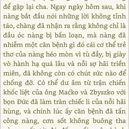
để gặp lại cha. Ngay ngày hôm sau, khi
nàng bắt đầu nói những lời không tỉnh
táo, chàng đã nhận ra rằng không chỉ là
đầu óc nàng bị bấn loạn, mà nàng đã
nhiễm một căn bệnh gì đó cái cơ thể trẻ
thơ của nàng héo mòn vì tù đầy, bị giày
vò hành hạ quá lâu và nỗi sợ hãi triền
miên, đã không còn có chút sức nào để
chống đỡ. Có thể dư âm từ trận chiến
khốc liệt của ông Maćko và Zbyszko với
bọn Đức đã làm tràn chiếc li của nỗi hãi
hùng, và chính lúc ấy căn bệnh đã tấn
công nàng, cơn sốt không buông tha