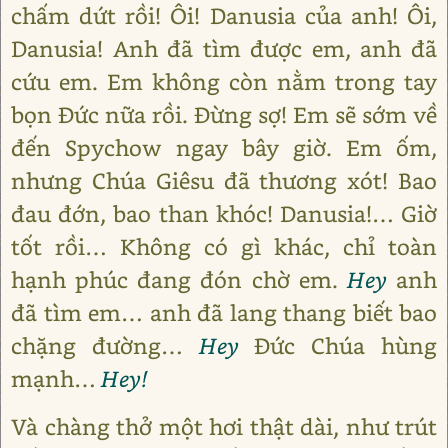
chấm dứt rồi! Ôi! Danusia của anh! Ôi,
Danusia! Anh đã tìm được em, anh đã
cứu em. Em không còn nằm trong tay
bọn Đức nữa rồi. Đừng sợ! Em sẽ sớm về
đến Spychow ngay bây giờ. Em ốm,
nhưng Chúa Giêsu đã thương xót! Bao
đau đớn, bao than khóc! Danusia!… Giờ
tốt rồi… Không có gì khác, chỉ toàn
hạnh phúc đang đón chờ em.
Hey
anh
đã tìm em… anh đã lang thang biết bao
chặng đường…
Hey
Đức Chúa hùng
mạnh…
Hey!
Và chàng thở một hơi thật dài, như trút