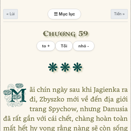
☰ Mục lục
« Lùi
Tiến »
Chương 59
to +
Tối
nhỏ -
❊ ❊ ❊
M
ãi chín ngày sau khi Jagienka ra
đi, Zbyszko mới về đến địa giới
trang Spychow, nhưng Danusia
đã rất gần với cái chết, chàng hoàn toàn
mất hết hy vọng rằng nàng sẽ còn sống