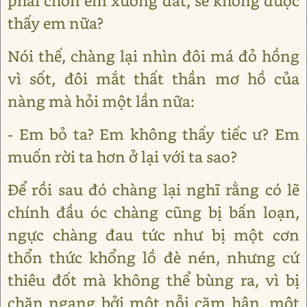
phải chôn em xuống đất, sẽ không được
thấy em nữa?
Nói thế, chàng lại nhìn đôi má đỏ hồng
vì sốt, đôi mắt thất thần mơ hồ của
nàng mà hỏi một lần nữa:
- Em bỏ ta? Em không thấy tiếc ư? Em
muốn rời ta hơn ở lại với ta sao?
Để rồi sau đó chàng lại nghĩ rằng có lẽ
chính đầu óc chàng cũng bị bấn loạn,
ngực chàng đau tức như bị một cơn
thổn thức khổng lồ đè nén, nhưng cứ
thiêu đốt mà không thể bùng ra, vì bị
chặn ngang bởi một nỗi căm hận, một