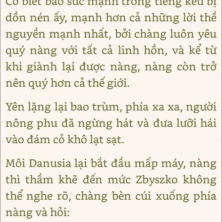
Có biết bao sức mạnh trong tiếng kêu bị
dồn nén ấy, mạnh hơn cả những lời thề
nguyền mạnh nhất, bởi chàng luôn yêu
quý nàng với tất cả linh hồn, và kể từ
khi giành lại được nàng, nàng còn trở
nên quý hơn cả thế giới.
Yên lặng lại bao trùm, phía xa xa, người
nông phu đã ngừng hát và đưa lưỡi hái
vào đám cỏ khô lạt sạt.
Môi Danusia lại bắt đầu mấp máy, nàng
thì thầm khẽ đến mức Zbyszko không
thể nghe rõ, chàng bèn cúi xuống phía
nàng và hỏi: