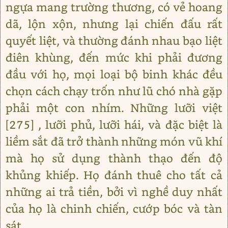
ngựa mang trường thương, có vẻ hoang
dã, lộn xộn, nhưng lại chiến đấu rất
quyết liệt, và thường đánh nhau bạo liệt
điên khùng, đến mức khi phải đương
đầu với họ, mọi loại bộ binh khác đều
chọn cách chạy trốn như lũ chó nhà gặp
phải một con nhím. Những lưỡi việt
[275] , lưỡi phủ, lưỡi hái, và đặc biệt là
liềm sắt đã trở thành những món vũ khí
mà họ sử dụng thành thạo đến độ
khủng khiếp. Họ đánh thuê cho tất cả
những ai trả tiền, bởi vì nghề duy nhất
của họ là chinh chiến, cướp bóc và tàn
sát.