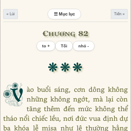
☰ Mục lục
« Lùi
Tiến »
Chương 82
to +
Tối
nhỏ -
❊ ❊ ❊
V
ào buổi sáng, cơn dông không
những không ngớt, mà lại còn
tăng thêm đến mức không thể
tháo nổi chiếc lều, nơi đức vua định dự
ba khóa lễ misa như lệ thường hằng