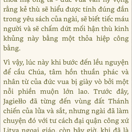
rằng kẻ thù sẽ hiểu được tính đúng đắn
trong yêu sách của ngài, sẽ biết tiếc máu
người và sẽ chấm dứt mối hận thù kinh
khủng này bằng một thỏa hiệp công
bằng.
Vì vậy, lúc này khi bước đến lều nguyện
để cầu Chúa, tâm hồn thuần phác và
nhân từ của đức vua bị giày vò bởi một
nỗi phiền muộn lớn lao. Trước đây,
Jagiełło đã từng đến vùng đất Thánh
chiến của lửa và sắt, nhưng ngài đã làm
chuyện đó với tư cách đại quận công xứ
Litva ngoại giáo, còn bây giờ, khi đã là