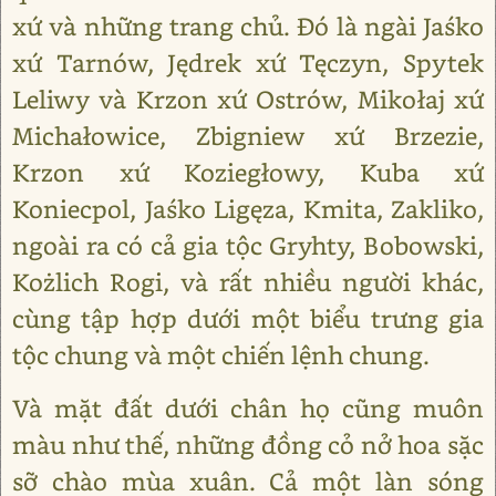
xứ và những trang chủ. Đó là ngài Jaśko
xứ Tarnów, Jędrek xứ Tęczyn, Spytek
Leliwy và Krzon xứ Ostrów, Mikołaj xứ
Michałowice, Zbigniew xứ Brzezie,
Krzon xứ Koziegłowy, Kuba xứ
Koniecpol, Jaśko Ligęza, Kmita, Zakliko,
ngoài ra có cả gia tộc Gryhty, Bobowski,
Kożlich Rogi, và rất nhiều người khác,
cùng tập hợp dưới một biểu trưng gia
tộc chung và một chiến lệnh chung.
Và mặt đất dưới chân họ cũng muôn
màu như thế, những đồng cỏ nở hoa sặc
sỡ chào mùa xuân. Cả một làn sóng