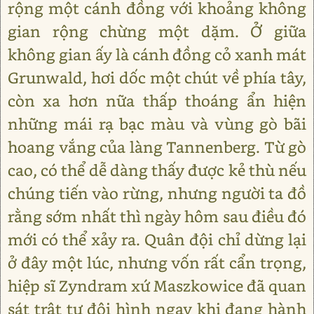
rộng một cánh đồng với khoảng không
gian rộng chừng một dặm. Ở giữa
không gian ấy là cánh đồng cỏ xanh mát
Grunwald, hơi dốc một chút về phía tây,
còn xa hơn nữa thấp thoáng ẩn hiện
những mái rạ bạc màu và vùng gò bãi
hoang vắng của làng Tannenberg. Từ gò
cao, có thể dễ dàng thấy được kẻ thù nếu
chúng tiến vào rừng, nhưng người ta đồ
rằng sớm nhất thì ngày hôm sau điều đó
mới có thể xảy ra. Quân đội chỉ dừng lại
ở đây một lúc, nhưng vốn rất cẩn trọng,
hiệp sĩ Zyndram xứ Maszkowice đã quan
sát trật tự đội hình ngay khi đang hành