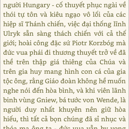
người Hungary - cố thuyết phục ngài về
thói tự tôn và kiêu ngạo vô lối của các
hiệp sĩ Thánh chiến, việc đại thống lĩnh
Ulryk sẵn sàng thách chiến với cả thế
giới; hoài công đặc sứ Piotr Korzbóg mà
đức vua phái đi thương thuyết trở về đã
thề trên thập giá thiêng của Chúa và
trên gia huy mang hình con cá của gia
tộc ông, rằng Giáo đoàn không hề muốn
nghe nói đến hòa bình, và khi viên lãnh
binh vùng Gniew, bá tước von Wende, là
người duy nhất khuyên nên giữ hòa
hiếu, thì tất cả bọn chúng đã sỉ nhục và
thóa mạ ông ta - đức vua vẫn hy vọng