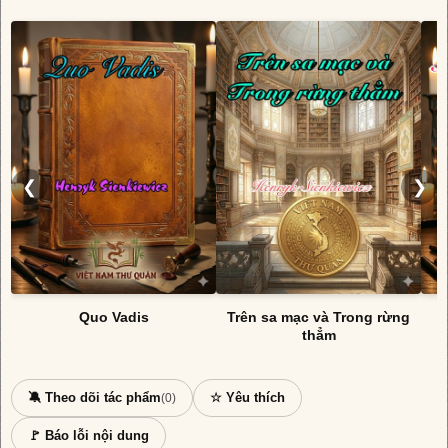
❮
❯
Quo Vadis
Trên sa mạc và Trong rừng
N
thẳm
🔕 Theo dõi tác phẩm
☆ Yêu thích
(0)
🚩 Báo lỗi nội dung