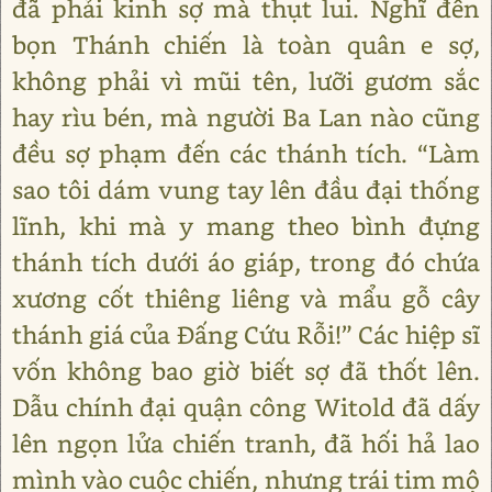
đã phải kinh sợ mà thụt lui. Nghĩ đến
bọn Thánh chiến là toàn quân e sợ,
không phải vì mũi tên, lưỡi gươm sắc
hay rìu bén, mà người Ba Lan nào cũng
đều sợ phạm đến các thánh tích. “Làm
sao tôi dám vung tay lên đầu đại thống
lĩnh, khi mà y mang theo bình đựng
thánh tích dưới áo giáp, trong đó chứa
xương cốt thiêng liêng và mẩu gỗ cây
thánh giá của Đấng Cứu Rỗi!” Các hiệp sĩ
vốn không bao giờ biết sợ đã thốt lên.
Dẫu chính đại quận công Witold đã dấy
lên ngọn lửa chiến tranh, đã hối hả lao
mình vào cuộc chiến, nhưng trái tim mộ