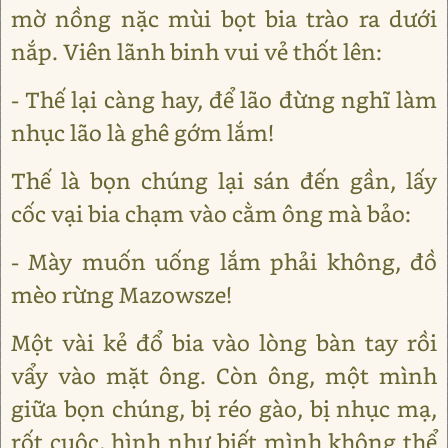
mờ nồng nặc mùi bọt bia trào ra dưới
nắp. Viên lãnh binh vui vẻ thốt lên:
- Thế lại càng hay, để lão đừng nghĩ làm
nhục lão là ghê gớm lắm!
Thế là bọn chúng lại sán đến gần, lấy
cốc vại bia chạm vào cằm ông mà bảo:
- Mày muốn uống lắm phải không, đồ
mèo rừng Mazowsze!
Một vài kẻ đổ bia vào lòng bàn tay rồi
vẩy vào mặt ông. Còn ông, một mình
giữa bọn chúng, bị réo gào, bị nhục mạ,
rốt cuộc, hình như biết mình không thể