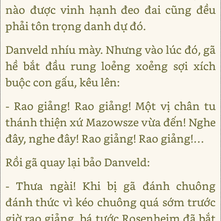
nào được vinh hạnh đeo đai cũng đều
phải tôn trọng danh dự đó.
Danveld nhíu mày. Nhưng vào lúc đó, gã
hề bắt đầu rung loẻng xoẻng sợi xích
buộc con gấu, kêu lên:
- Rao giảng! Rao giảng! Một vị chân tu
thánh thiện xứ Mazowsze vừa đến! Nghe
đây, nghe đây! Rao giảng! Rao giảng!…
Rồi gã quay lại bảo Danveld:
- Thưa ngài! Khi bị gã đánh chuông
đánh thức vì kéo chuông quá sớm trước
giờ rao giảng, bá tước Rosenheim đã bắt