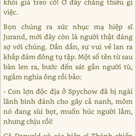
khỏi giá treo cổ! Ở đây chẳng thiếu gì
việc.
Bọn chúng ra sức nhục mạ hiệp sĩ
Jurand, mới đây còn là người thật đáng
sợ với chúng. Dần dần, sự vui vẻ lan ra
khắp đám đông tụ tập. Một số tên từ sau
bàn len ra, bước đến sát gần người tù,
ngắm nghía ông rồi bảo:
- Con lợn độc địa ở Spychow đã bị ngài
lãnh binh đánh cho gãy cả nanh, mõm
nó đang sùi bọt, muốn húc người lắm,
nhưng chịu rồi!
Gã Danveld và các hiệp sĩ Thánh chiến