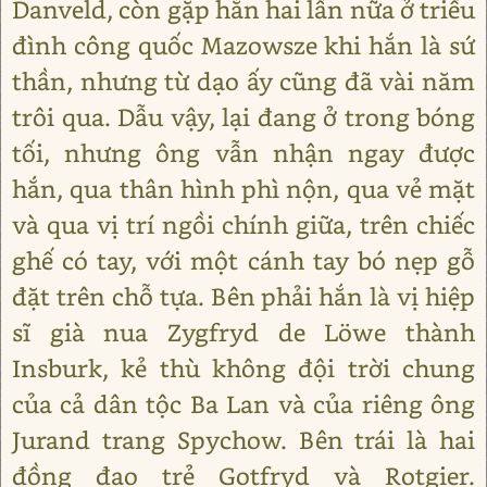
Danveld, còn gặp hắn hai lần nữa ở triều
đình công quốc Mazowsze khi hắn là sứ
thần, nhưng từ dạo ấy cũng đã vài năm
trôi qua. Dẫu vậy, lại đang ở trong bóng
tối, nhưng ông vẫn nhận ngay được
hắn, qua thân hình phì nộn, qua vẻ mặt
và qua vị trí ngồi chính giữa, trên chiếc
ghế có tay, với một cánh tay bó nẹp gỗ
đặt trên chỗ tựa. Bên phải hắn là vị hiệp
sĩ già nua Zygfryd de Lӧwe thành
Insburk, kẻ thù không đội trời chung
của cả dân tộc Ba Lan và của riêng ông
Jurand trang Spychow. Bên trái là hai
đồng đạo trẻ Gotfryd và Rotgier.