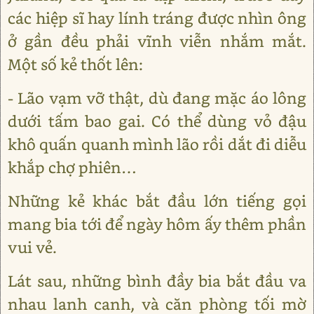
các hiệp sĩ hay lính tráng được nhìn ông
ở gần đều phải vĩnh viễn nhắm mắt.
Một số kẻ thốt lên:
- Lão vạm vỡ thật, dù đang mặc áo lông
dưới tấm bao gai. Có thể dùng vỏ đậu
khô quấn quanh mình lão rồi dắt đi diễu
khắp chợ phiên…
Những kẻ khác bắt đầu lớn tiếng gọi
mang bia tới để ngày hôm ấy thêm phần
vui vẻ.
Lát sau, những bình đầy bia bắt đầu va
nhau lanh canh, và căn phòng tối mờ