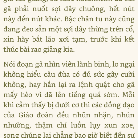
gã phải nuốt sợi dây chuông, hết nút
này đến nút khác. Bậc chân tu này cũng
đang đeo sẵn một sợi dây thừng trên cổ,
xin hãy bắt lão xơi tạm, trước khi kết
thúc bài rao giảng kia.
Nói đoạn gã nhìn viên lãnh binh, lo ngại
không hiểu câu đùa có đủ sức gây cười
không, hay hắn lại ra lệnh quật cho gã
mấy hèo vì đã lên tiếng quá sớm. Mỗi
khi cảm thấy bị dưới cơ thì các đồng đạo
của Giáo đoàn đều nhũn nhặn, nhún
nhường, thậm chí luồn lụy xun xoe,
song chúng lại chẳng bao giờ biết đến sự