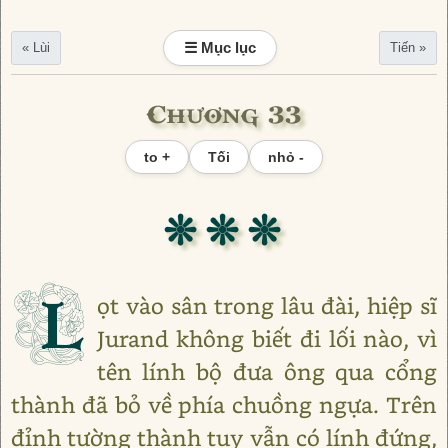
☰ Mục lục
« Lùi
Tiến »
Chương 33
to +
Tối
nhỏ -
❊ ❊ ❊
L
ọt vào sân trong lâu đài, hiệp sĩ
Jurand không biết đi lối nào, vì
tên lính bộ đưa ông qua cổng
thành đã bỏ về phía chuồng ngựa. Trên
đỉnh tường thành tuy vẫn có lính đứng,