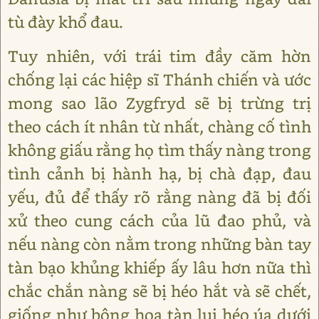
tù đày khổ đau.
Tuy nhiên, với trái tim đầy căm hờn
chống lại các hiệp sĩ Thánh chiến và ước
mong sao lão Zygfryd sẽ bị trừng trị
theo cách ít nhân từ nhất, chàng cố tình
không giấu rằng họ tìm thấy nàng trong
tình cảnh bị hành hạ, bị chà đạp, đau
yếu, đủ để thấy rõ rằng nàng đã bị đối
xử theo cung cách của lũ đao phủ, và
nếu nàng còn nằm trong những bàn tay
tàn bạo khủng khiếp ấy lâu hơn nữa thì
chắc chắn nàng sẽ bị héo hắt và sẽ chết,
giống như bông hoa tàn lụi héo úa dưới