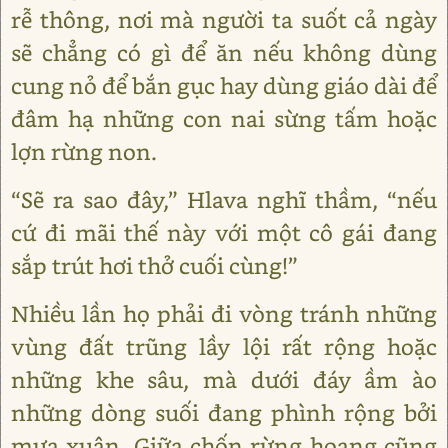
rễ thông, nơi mà người ta suốt cả ngày
sẽ chẳng có gì để ăn nếu không dùng
cung nỏ để bắn gục hay dùng giáo dài để
đâm hạ những con nai sừng tấm hoặc
lợn rừng non.
“Sẽ ra sao đây,” Hlava nghĩ thầm, “nếu
cứ đi mãi thế này với một cô gái đang
sắp trút hơi thở cuối cùng!”
Nhiều lần họ phải đi vòng tránh những
vùng đất trũng lầy lội rất rộng hoặc
những khe sâu, mà dưới đáy ầm ào
những dòng suối đang phình rộng bởi
mưa xuân. Giữa chốn rừng hoang cũng