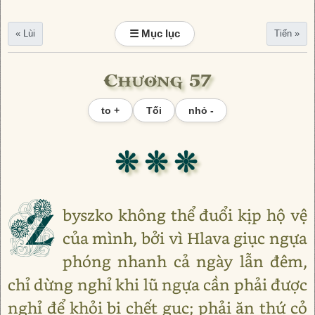
☰ Mục lục
« Lùi
Tiến »
Chương 57
to +
Tối
nhỏ -
❊ ❊ ❊
Z
byszko không thể đuổi kịp hộ vệ
của mình, bởi vì Hlava giục ngựa
phóng nhanh cả ngày lẫn đêm,
chỉ dừng nghỉ khi lũ ngựa cần phải được
nghỉ để khỏi bị chết gục; phải ăn thứ cỏ