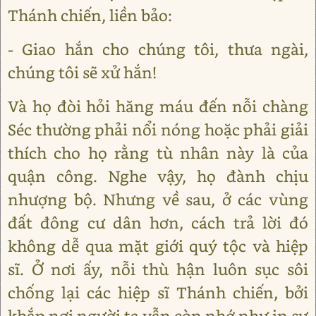
Thánh chiến, liền bảo:
- Giao hắn cho chúng tôi, thưa ngài,
chúng tôi sẽ xử hắn!
Và họ đòi hỏi hăng máu đến nỗi chàng
Séc thường phải nổi nóng hoặc phải giải
thích cho họ rằng tù nhân này là của
quận công. Nghe vậy, họ đành chịu
nhượng bộ. Nhưng về sau, ở các vùng
đất đông cư dân hơn, cách trả lời đó
không dễ qua mặt giới quý tộc và hiệp
sĩ. Ở nơi ấy, nỗi thù hận luôn sục sôi
chống lại các hiệp sĩ Thánh chiến, bởi
khắp nơi người ta vẫn còn nhớ như in sự