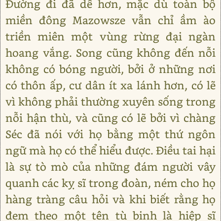
Đường đi đã dễ hơn, mặc dù toàn bộ
miền đông Mazowsze vẫn chỉ ầm ào
triền miên một vùng rừng đại ngàn
hoang vắng. Song cũng không đến nỗi
không có bóng người, bởi ở những nơi
có thôn ấp, cư dân ít xa lánh hơn, có lẽ
vì không phải thường xuyên sống trong
nỗi hận thù, và cũng có lẽ bởi vì chàng
Séc đã nói với họ bằng một thứ ngôn
ngữ mà họ có thể hiểu được. Điều tai hại
là sự tò mò của những đám người vây
quanh các kỵ sĩ trong đoàn, ném cho họ
hàng tràng câu hỏi và khi biết rằng họ
đem theo một tên tù binh là hiệp sĩ