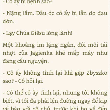
- Cô ấy bị bệnh sao?
- Nặng lắm. Đầu óc cô ấy bị lẫn do đau
đớn.
- Lạy Chúa Giêsu lòng lành!
Một khoảng im lặng ngắn, đôi môi tái
nhợt của Jagienka khẽ mấp máy như
đang cầu nguyện.
- Cô ấy không tỉnh lại khi gặp Zbyszko
sao? - Cô hỏi lại.
- Có thể cô ấy tỉnh lại, nhưng tôi không
biết, vì tôi đã phải lên đường ngay để kịp
về báo với cô chủ, trước khi họ về đến