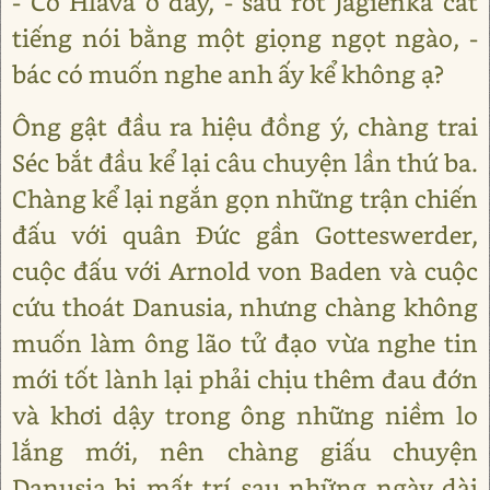
- Có Hlava ở đây, - sau rốt Jagienka cất
tiếng nói bằng một giọng ngọt ngào, -
bác có muốn nghe anh ấy kể không ạ?
Ông gật đầu ra hiệu đồng ý, chàng trai
Séc bắt đầu kể lại câu chuyện lần thứ ba.
Chàng kể lại ngắn gọn những trận chiến
đấu với quân Đức gần Gotteswerder,
cuộc đấu với Arnold von Baden và cuộc
cứu thoát Danusia, nhưng chàng không
muốn làm ông lão tử đạo vừa nghe tin
mới tốt lành lại phải chịu thêm đau đớn
và khơi dậy trong ông những niềm lo
lắng mới, nên chàng giấu chuyện
Danusia bị mất trí sau những ngày dài