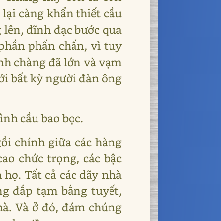
lại càng khẩn thiết cầu
 lên, đĩnh đạc bước qua
 phần phấn chấn, vì tuy
ình chàng đã lớn và vạm
với bất kỳ người đàn ông
hình cầu bao bọc.
ồi chính giữa các hàng
cao chức trọng, các bậc
 họ. Tất cả các dãy nhà
ng đắp tạm bằng tuyết,
hà. Và ở đó, đám chúng