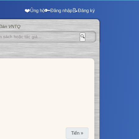
❤️
🔑
📝
Ủng hộ
Đăng nhập
Đăng ký
 Đàn VNTQ
🔍
Tiến »