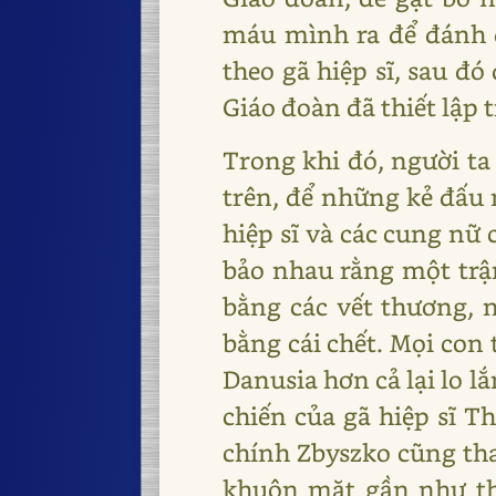
máu mình ra để đánh đ
theo gã hiệp sĩ, sau đ
Giáo đoàn đã thiết lập
Trong khi đó, người ta 
trên, để những kẻ đấu 
hiệp sĩ và các cung nữ
bảo nhau rằng một trận
bằng các vết thương, n
bằng cái chết. Mọi con
Danusia hơn cả lại lo l
chiến của gã hiệp sĩ T
chính Zbyszko cũng tha
khuôn mặt gần như thơ