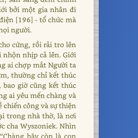
ới bởi một gia nhân đi
điện [196] - tổ chức mà
mọi người.
ho cứng, rồi rải tro lên
 nhộn nhịp cả lên. Giới
ng ai chợp mắt Người ta
ơm, thường chỉ kết thúc
, bao giờ cũng kết thúc
ững ai yêu mến chàng và
ề chiến công và sự thiện
i trong nhà thờ, là nơi
ước cha Wyszoniek. Nhìn
 “Chàng hãy còn là con