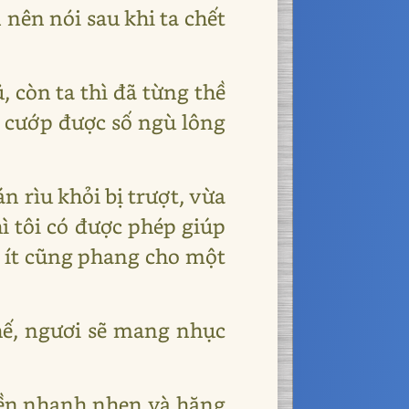
 nên nói sau khi ta chết
 còn ta thì đã từng thề
sẽ cướp được số ngù lông
n rìu khỏi bị trượt, vừa
hì tôi có được phép giúp
 ít cũng phang cho một
thế, ngươi sẽ mang nhục
liền nhanh nhẹn và hăng