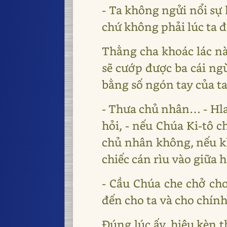
- Ta không ngửi nổi sự 
chứ không phải lúc ta 
Thằng cha khoác lác nà
sẽ cướp được ba cái ngù
bằng số ngón tay của ta
- Thưa chủ nhân… - Hlav
hỏi, - nếu Chúa Ki-tô c
chủ nhân không, nếu k
chiếc cán rìu vào giữa 
- Cầu Chúa che chở cho
đến cho ta và cho chín
Đúng lúc ấy, hiệu kèn 