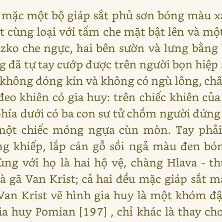
n mặc một bộ giáp sắt phủ sơn bóng màu x
t cùng loại với tấm che mặt bật lên và m
zko che ngực, hai bên sườn và lưng bằng
 đã tự tay cướp được trên người bọn hiệp s
không đóng kín và không có ngù lông, châ
đeo khiên có gia huy: trên chiếc khiên củ
 phía dưới có ba con sư tử chồm người đứng
 một chiếc móng ngựa cùn mòn. Tay phả
ng khiếp, lắp cán gỗ sồi ngả màu đen bó
ùng với họ là hai hộ vệ, chàng Hlava - 
và gã Van Krist; cả hai đều mặc giáp sắt 
Van Krist vẽ hình gia huy là một khóm đ
a huy Pomian [197] , chỉ khác là thay ch