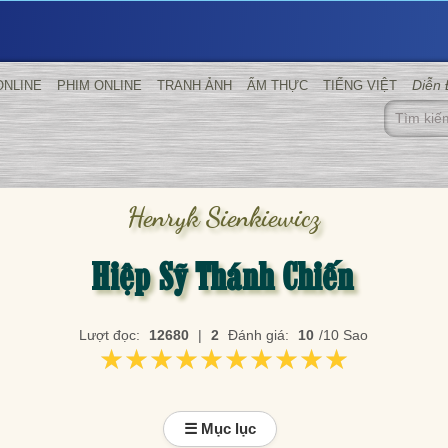
Diễn
ONLINE
PHIM ONLINE
TRANH ẢNH
ẨM THỰC
TIẾNG VIỆT
Henryk Sienkiewicz
Hiệp Sỹ Thánh Chiến
Lượt đọc:
12680
|
2
Đánh giá:
10
/10 Sao
★★★★★★★★★★
★★★★★★★★★★
☰ Mục lục