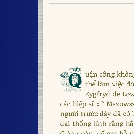
Q
uận công không
thể làm việc đó
Zygfryd de Lӧw
các hiệp sĩ xứ Mazowsz
người trước đây đã có 
đại thống lĩnh rằng h
Giáo đoàn, để gạt bỏ 