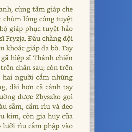
anh, cùng tấm giáp che
ột chùm lông công tuyệt
 bộ giáp phục tuyệt hảo
ĩ Fryzja. Đầu chàng đội
n khoác giáp da bò. Tay
a gã hiệp sĩ Thánh chiến
 trên chân sau; còn trên
i hai người cầm những
ng, dài hơn cả cánh tay
thường được Zbyszko gọi
màu sẫm, cầm rìu và đeo
ậu kim, còn gia huy của
o lưỡi rìu cắm phập vào