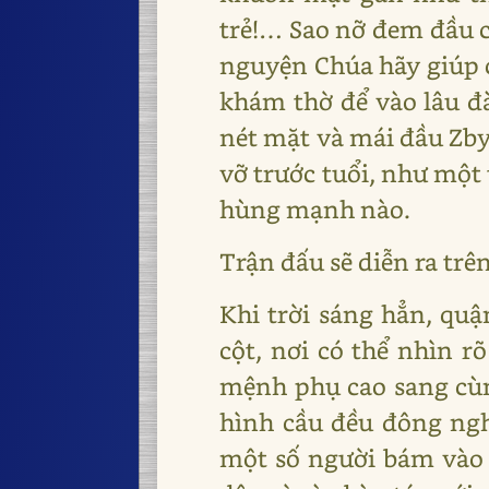
trẻ!… Sao nỡ đem đầu c
nguyện Chúa hãy giúp c
khám thờ để vào lâu đà
nét mặt và mái đầu Zby
vỡ trước tuổi, như một 
hùng mạnh nào.
Trận đấu sẽ diễn ra trê
Khi trời sáng hẳn, qu
cột, nơi có thể nhìn r
mệnh phụ cao sang cùng
hình cầu đều đông ngh
một số người bám vào 