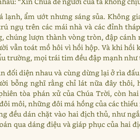
 nhau: “Xin Chúa để người của ta không chị
á lạnh, ẩm ướt nhưng sáng sủa. Không g
rú ngụ trên các mái nhà và các đỉnh thá
 chúng lượn thành vòng tròn, đập cánh rầ
ời vẫn toát mồ hôi vì hồi hộp. Và khi hồi 
đấu trường, mọi trái tim đều đập mạnh như 
ân đối diện nhau và cùng dừng lại ở rìa đ
ời bỗng nghĩ rằng chỉ lát nữa đây thôi, h
iên tòa phán xử của Chúa Trời, còn hai 
đôi môi, những đôi má hồng của các thiếu n
g đều dán chặt vào hai địch thủ, như ng
án qua dáng điệu và giáp phục của hai đ