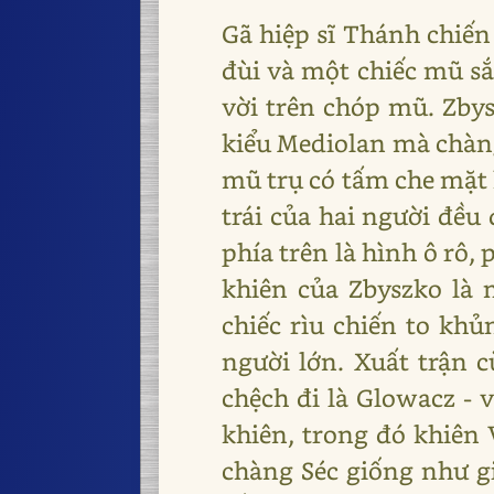
Gã hiệp sĩ Thánh chiế
đùi và một chiếc mũ sắ
vời trên chóp mũ. Zbys
kiểu Mediolan mà chàng
mũ trụ có tấm che mặt 
trái của hai người đều 
phía trên là hình ô rô,
khiên của Zbyszko là
chiếc rìu chiến to khủ
người lớn. Xuất trận c
chệch đi là Glowacz - 
khiên, trong đó khiên 
chàng Séc giống như gi