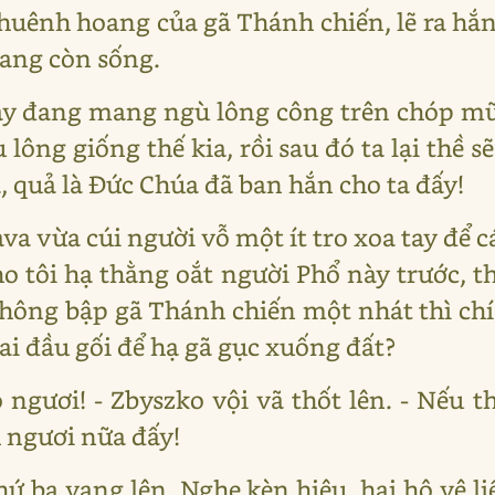
huênh hoang của gã Thánh chiến, lẽ ra hắn
đang còn sống.
y đang mang ngù lông công trên chóp mũ,
 lông giống thế kia, rồi sau đó ta lại thề 
, quả là Đức Chúa đã ban hắn cho ta đấy!
a vừa cúi người vỗ một ít tro xoa tay để cá
ho tôi hạ thằng oắt người Phổ này trước, t
hông bập gã Thánh chiến một nhát thì chí
hai đầu gối để hạ gã gục xuống đất?
 ngươi! - Zbyszko vội vã thốt lên. - Nếu 
h ngươi nữa đấy!
thứ ba vang lên. Nghe kèn hiệu, hai hộ vệ 