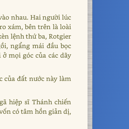
 vào nhau. Hai người lúc
o xám, bên trên là loài
kèn lệnh thứ ba, Rotgier
gồi, ngẩng mái đầu bọc
i ở mọi góc của các dãy
ộc của đất nước này làm
 gã hiệp sĩ Thánh chiến
vốn có tâm hồn giản dị,