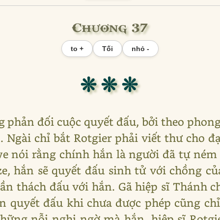
Chương 37
to +
Tối
nhỏ -
❊ ❊ ❊
 phản đối cuộc quyết đấu, bởi theo phong
. Ngài chỉ bắt Rotgier phải viết thư cho đ
e nói rằng chính hắn là người đã tự ném 
e, hắn sẽ quyết đấu sinh tử với chồng c
lần thách đấu với hắn. Gã hiệp sĩ Thánh c
ắn quyết đấu khi chưa được phép cũng chỉ
những nỗi nghi ngờ mà hắn, hiệp sĩ Rotgi