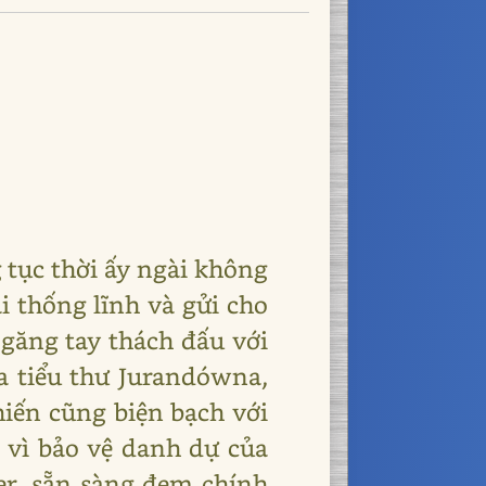
 tục thời ấy ngài không
ại thống lĩnh và gửi cho
găng tay thách đấu với
ủa tiểu thư Jurandówna,
hiến cũng biện bạch với
 vì bảo vệ danh dự của
er, sẵn sàng đem chính