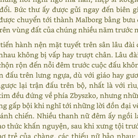
ổi. Bức thư ấy được gửi ngay đến biên gi
ó được chuyển tới thành Malborg bằng bưu 
 trên vùng đất của chúng nhiều năm trước 
tiến hành nện mặt tuyết trên sân lâu đài c
nhau không bị vấp hay trượt chân. Lâu đài
 chộn rộn đến nỗi đêm trước cuộc đấu khô
 đấu trên lưng ngựa, dù với giáo hay gư
gược lại trận đấu trên bộ, nhất là với rìu
 tim đều đứng về phía Zbyszko, nhưng nh
ắng gấp bội khi nghĩ tới những lời đồn đại v
hánh chiến. Nhiều thanh nữ đêm ấy ngồi lạ
o thức khấn nguyện, sau khi xưng tội tr
 trẻ của chàng, các thiếu nữ bảo nhau: