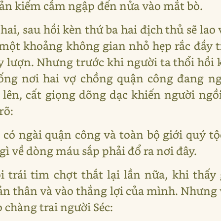
oản kiếm cắm ngập đến nửa vào mắt bò.
hai, sau hồi kèn thứ ba hai địch thủ sẽ lao
một khoảng không gian nhỏ hẹp rắc đầy tr
y lượn. Nhưng trước khi người ta thổi hồi 
chống nơi hai vợ chồng quận công đang n
 lên, cất giọng dõng dạc khiến người ngồ
rõ:
, có ngài quận công và toàn bộ giới quý t
 gì về dòng máu sắp phải đổ ra nơi đây.
 trái tim chợt thắt lại lần nữa, khi thấy
ản thân và vào thắng lợi của mình. Nhưng 
o chàng trai người Séc: