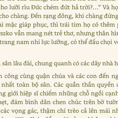
ho lưỡi rìu Đức chém đứt hả trời?…” Và họ 
ho chàng. Đến rạng đông, khi chàng đứng
i mặc giáp phục, thì trái tim họ có thêm
szko vẫn mang nét trẻ thơ, nhưng thân h
trang nam nhi lực lưỡng, có thể đấu chọi 
n sân lâu đài, chung quanh có các dãy nhà 
ận công cùng quận chúa và các con đến ng
õ nhất toàn bộ sân. Các quần thần quyền 
 giới hiệp sĩ chiếm những chỗ ngồi cạnh
ẹt, đám bình dân chen chúc trên bờ tườ
các vọng gác, thậm chí trèo cả lên mái n