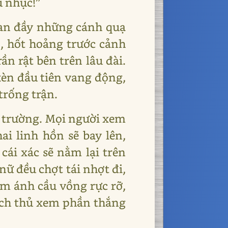
u nhục!”
ian đầy những cánh quạ
p, hốt hoảng trước cảnh
n rật bên trên lâu đài.
kèn đầu tiên vang động,
trống trận.
ấu trường. Mọi người xem
ai linh hồn sẽ bay lên,
cái xác sẽ nằm lại trên
ữ đều chợt tái nhợt đi,
ắm ánh cầu vồng rực rỡ,
ịch thủ xem phần thắng