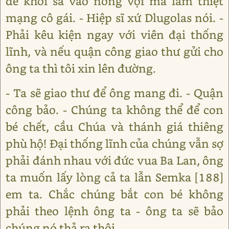
để khỏi sa vào nóng vội mà làm thiệt
mạng cô gái. - Hiệp sĩ xứ Dlugolas nói. -
Phải kêu kiện ngay với viên đại thống
lĩnh, và nếu quận công giao thư gửi cho
ông ta thì tôi xin lên đường.
- Ta sẽ giao thư để ông mang đi. - Quận
công bảo. - Chúng ta không thể để con
bé chết, cầu Chúa và thánh giá thiêng
phù hộ! Đại thống lĩnh của chúng vẫn sợ
phải đánh nhau với đức vua Ba Lan, ông
ta muốn lấy lòng cả ta lẫn Semka [188]
em ta. Chắc chúng bắt con bé không
phải theo lệnh ông ta - ông ta sẽ bảo
chúng nó thả ra thôi.