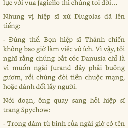
lực với vua Jagiełło thì chúng toi đời…
Nhưng vị hiệp sĩ xứ Dlugolas đã lên
tiếng:
- Đúng thế. Bọn hiệp sĩ Thánh chiến
không bao giờ làm việc vô ích. Vì vậy, tôi
nghĩ rằng chúng bắt cóc Danusia chỉ là
vì muốn ngài Jurand đây phải buông
gươm, rồi chúng đòi tiền chuộc mạng,
hoặc đánh đổi lấy người.
Nói đoạn, ông quay sang hỏi hiệp sĩ
trang Spychow:
- Trong đám tù binh của ngài giờ có tên