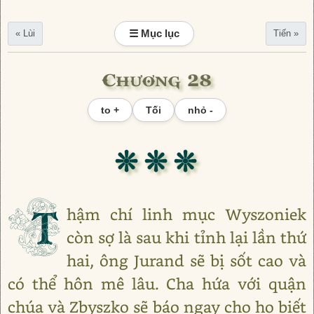
☰ Mục lục
« Lùi
Tiến »
Chương 28
to +
Tối
nhỏ -
❊ ❊ ❊
T
hậm chí linh mục Wyszoniek
còn sợ là sau khi tỉnh lại lần thứ
hai, ông Jurand sẽ bị sốt cao và
có thể hôn mê lâu. Cha hứa với quận
chúa và Zbyszko sẽ báo ngay cho họ biết