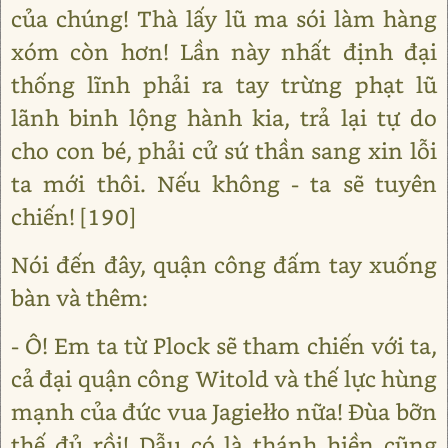
của chúng! Thà lấy lũ ma sói làm hàng
xóm còn hơn! Lần này nhất định đại
thống lĩnh phải ra tay trừng phạt lũ
lãnh binh lộng hành kia, trả lại tự do
cho con bé, phải cử sứ thần sang xin lỗi
ta mới thôi. Nếu không - ta sẽ tuyên
chiến! [190]
Nói đến đây, quận công đấm tay xuống
bàn và thêm:
- Ô! Em ta từ Plock sẽ tham chiến với ta,
cả đại quận công Witold và thế lực hùng
mạnh của đức vua Jagiełło nữa! Đùa bỡn
thế đủ rồi! Dẫu có là thánh hiền cũng