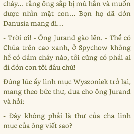
cháy… rằng ông sắp bị mù hẳn và muốn
được nhìn mặt con… Bọn họ đã đón
Danusia mang đi…
- Trời ơi! - Ông Jurand gào lên. - Thề có
Chúa trên cao xanh, ở Spychow không
hề có đám cháy nào, tôi cũng có phái ai
đi đón con tôi đâu chứ!
Đúng lúc ấy linh mục Wyszoniek trở lại,
mang theo bức thư, đưa cho ông Jurand
và hỏi:
- Đây không phải là thư của cha linh
mục của ông viết sao?