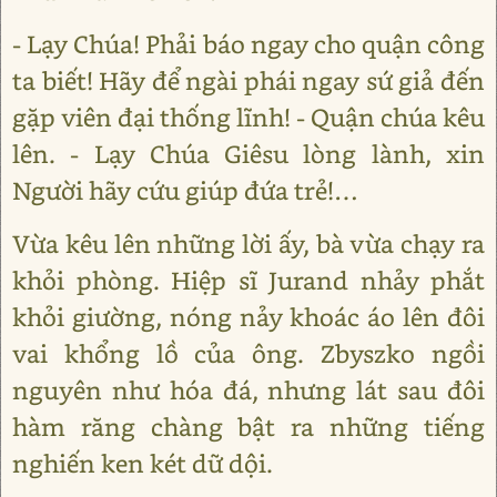
- Lạy Chúa! Phải báo ngay cho quận công
ta biết! Hãy để ngài phái ngay sứ giả đến
gặp viên đại thống lĩnh! - Quận chúa kêu
lên. - Lạy Chúa Giêsu lòng lành, xin
Người hãy cứu giúp đứa trẻ!…
Vừa kêu lên những lời ấy, bà vừa chạy ra
khỏi phòng. Hiệp sĩ Jurand nhảy phắt
khỏi giường, nóng nảy khoác áo lên đôi
vai khổng lồ của ông. Zbyszko ngồi
nguyên như hóa đá, nhưng lát sau đôi
hàm răng chàng bật ra những tiếng
nghiến ken két dữ dội.