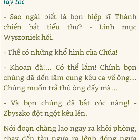
lấy tóc
- Sao ngài biết là bọn hiệp sĩ Thánh
chiến bắt tiểu thư? - Linh mục
Wyszoniek hỏi.
- Thề có những khổ hình của Chúa!
- Khoan đã!… Có thể lắm! Chính bọn
chúng đã đến lâm cung kêu ca về ông…
Chúng muốn trả thù ông đấy mà…
- Và bọn chúng đã bắt cóc nàng! -
Zbyszko đột ngột kêu lên.
Nói đoạn chàng lao ngay ra khỏi phòng,
chạy đến tàu ngựa ra lệnh đóng ngựa