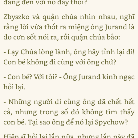
đang đến với nó đây thôi?
Zbyszko và quận chúa nhìn nhau, nghĩ
rằng lời vừa thốt ra miệng ông Jurand là
do cơn sốt nói ra, rồi quận chúa bảo:
- Lạy Chúa lòng lành, ông hãy tỉnh lại đi!
Con bé không đi cùng với ông chứ?
- Con bé? Với tôi? - Ông Jurand kinh ngạc
hỏi lại.
- Những người đi cùng ông đã chết hết
cả, nhưng trong số đó không tìm thấy
con bé. Tại sao ông để nó lại Spychow?
Hiệp sĩ hỏi lại lần nữa, nhưng lần này đã