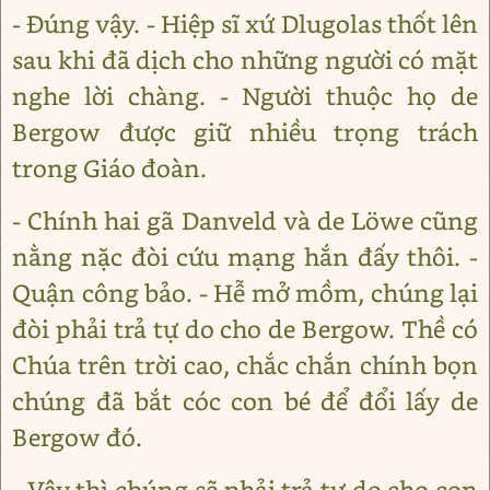
- Đúng vậy. - Hiệp sĩ xứ Dlugolas thốt lên
sau khi đã dịch cho những người có mặt
nghe lời chàng. - Người thuộc họ de
Bergow được giữ nhiều trọng trách
trong Giáo đoàn.
- Chính hai gã Danveld và de Lӧwe cũng
nằng nặc đòi cứu mạng hắn đấy thôi. -
Quận công bảo. - Hễ mở mồm, chúng lại
đòi phải trả tự do cho de Bergow. Thề có
Chúa trên trời cao, chắc chắn chính bọn
chúng đã bắt cóc con bé để đổi lấy de
Bergow đó.
- Vậy thì chúng sẽ phải trả tự do cho con