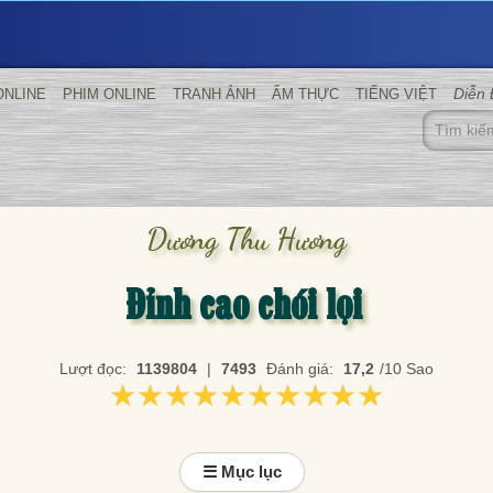
Diễn
ONLINE
PHIM ONLINE
TRANH ẢNH
ẨM THỰC
TIẾNG VIỆT
Dương Thu Hương
Đỉnh cao chói lọi
Lượt đọc:
1139804
|
7493
Đánh giá:
17,2
/10 Sao
★★★★★★★★★★
★★★★★★★★★★
☰ Mục lục