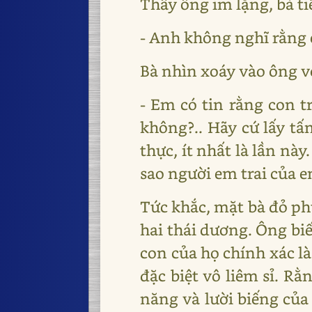
Thấy ông im lặng, bà ti
- Anh không nghĩ rằng 
Bà nhìn xoáy vào ông vớ
- Em có tin rằng con 
không?.. Hãy cứ lấy t
thực, ít nhất là lần nà
sao người em trai của 
Tức khắc, mặt bà đỏ ph
hai thái dương. Ông biế
con của họ chính xác là
đặc biệt vô liêm sỉ. R
năng và lười biếng của