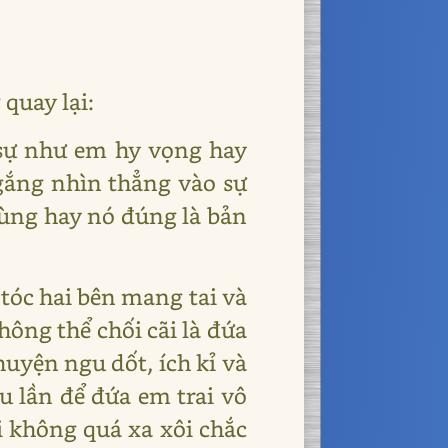
quay lại:
 sự như em hy vọng hay
gắng nhìn thẳng vào sự
 Tùng hay nó đúng là bản
tóc hai bên mang tai và
hông thể chối cãi là đứa
huyện ngu dốt, ích kỉ và
u lần để đứa em trai vô
i không quá xa xôi chắc