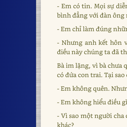
- Em có tin. Mọi sự d
bình đẳng với đàn ông 
- Em chỉ làm đúng nhữn
- Nhưng anh kết hôn 
điều này chúng ta đã t
Bà im lặng, vì bà chưa
có đứa con trai. Tại s
- Em không quên. Như
- Em không hiểu điều g
- Vì sao một người cha 
khác?