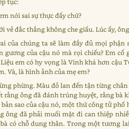
ếp tục:
em nói sai sự thực đấy chứ?
i vẻ đắc thắng không che giấu. Lúc ấy, ông 
trai của chúng ta sẽ làm đầy đủ mọi phận
ấm gương của cậu nó mà rọi chiếu? Em cố 
y. Liệu em có hy vọng là Vinh khá hơn cậu
em. Và, là hình ảnh của mẹ em?
ừng phừng. Màu đỏ lan đến tận từng chân 
t rằng ông đã đánh trúng huyệt, rằng bà k
 bản sao của cậu nó, một thứ công tử phố 
ằng ông đã phải muối mặt đi can thiệp nhiề
 bà có chỗ dung thân. Trong một tương la