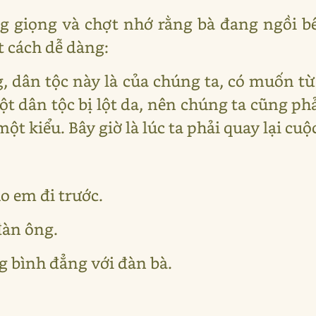
g giọng và chợt nhớ rằng bà đang ngồi bê
 cách dễ dàng:
g, dân tộc này là của chúng ta, có muốn t
ột dân tộc bị lột da, nên chúng ta cũng ph
một kiểu. Bây giờ là lúc ta phải quay lại cu
o em đi trước.
đàn ông.
g bình đẳng với đàn bà.