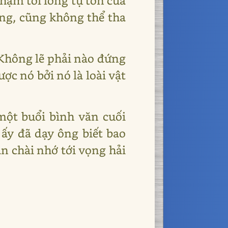
hạm tới lòng tự tôn của
ông, cũng không thể tha
. Không lẽ phải nào đứng
ợc nó bởi nó là loài vật
một buổi bình văn cuối
 ấy đã dạy ông biết bao
n chài nhớ tới vọng hải