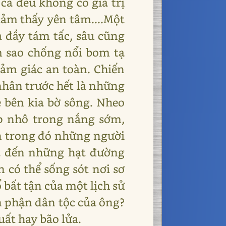
cả đều không có giá trị
cảm thấy yên tâm....Một
 đầy tám tấc, sâu cũng
m sao chống nổi bom tạ
ảm giác an toàn. Chiến
nhân trước hết là những
 bên kia bờ sông. Nheo
p nhô trong nắng sớm,
ên trong đó những người
ét đến những hạt đường
 có thể sống sót nơi sơ
 bất tận của một lịch sử
n phận dân tộc của ông?
uất hay bão lửa.