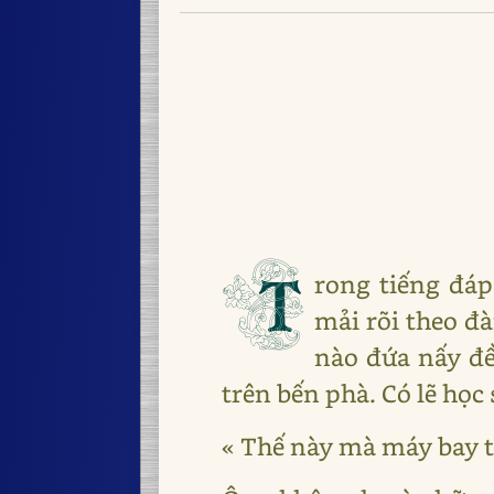
T
rong tiếng đá
mải rõi theo đà
nào đứa nấy đề
trên bến phà. Có lẽ học
« Thế này mà máy bay t