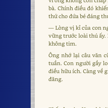
vì ông không còn chấp 
bà. Chính điều đó khiế
thứ cho đứa bé đáng th
― Lòng vị kỉ của con ng
vững trước loài thú ấy.
không tim.
Ông nhớ lại câu văn c
tuần. Con người gầy lo
điều hữu ích. Càng về 
đăng.