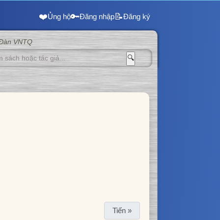
❤️
🔑
📝
Ủng hộ
Đăng nhập
Đăng ký
 Đàn VNTQ
🔍
Tiến »