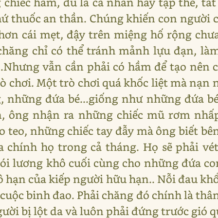
chiếc hầm, dù là cá nhân hay tập thể, tất 
ứ thuốc an thần. Chúng khiến con người 
hơn cái mẹt, đậy trên miệng hố rộng chưa
chăng chỉ có thể tránh mảnh lựu đạn, là
..Nhưng vẫn cần phải có hầm để tạo nên c
ò chơi. Một trò chơi quá khốc liệt mà nạn 
, những đứa bé...giống như những đứa bé
ơn, ông nhận ra những chiếc mũ rơm nhấ
ẹo teo, những chiếc tay đẫy mà ông biết b
 chính họ trong cả tháng. Họ sẽ phải v
i lương khô cuối cùng cho những đứa con
vô hạn của kiếp người hữu hạn.. Nỗi đau khổ
uộc binh đao. Phải chăng đó chính là thâ
ười bị lột da và luôn phải đứng trước gió q