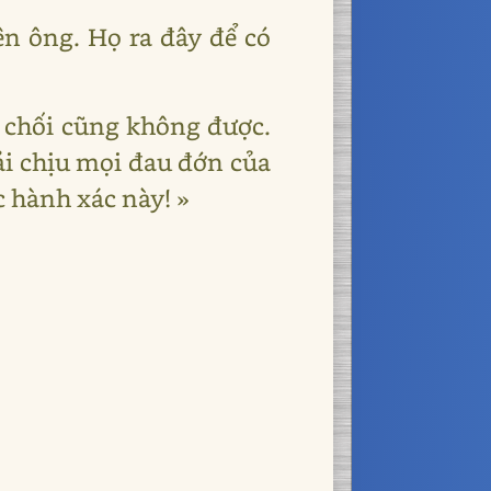
n ông. Họ ra đây để có
ừ chối cũng không được.
ải chịu mọi đau đớn của
ộc hành xác này! »