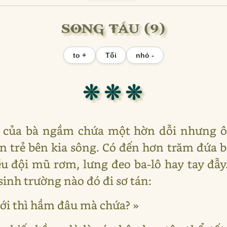
SONG TẤU (9)
to +
Tối
nhỏ -
❊ ❊ ❊
p của bà ngầm chứa một hờn dỗi nhưng ô
n trẻ bên kia sông. Có đến hơn trăm đứa b
u đội mũ rơm, lưng đeo ba-lô hay tay đ
 sinh trường nào đó đi sơ tán:
ới thì hầm đâu mà chứa? »