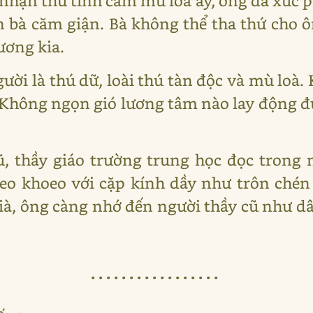
nhận thứ tình cảm mù loà ấy, ông đã xúc p
n bà căm giận. Bà không thể tha thứ cho 
ương kia.
ười là thú dữ, loài thú tàn độc và mù loà
 Không ngọn gió lương tâm nào lay động đư
ũ, thầy giáo trường trung học đọc trong 
eo khoeo với cặp kính dầy như trôn chén
già, ông càng nhớ đến người thầy cũ như dâ
.................