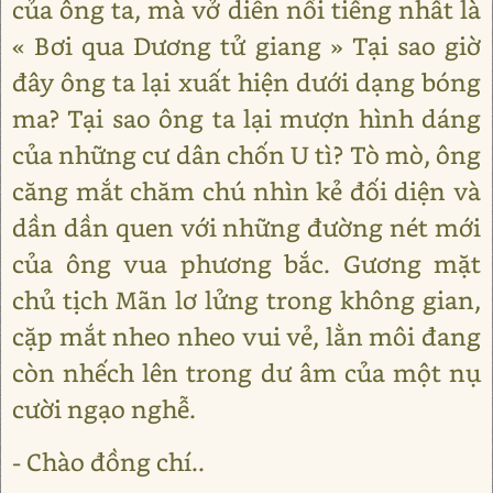
của ông ta, mà vở diễn nổi tiếng nhất là
« Bơi qua Dương tử giang » Tại sao giờ
đây ông ta lại xuất hiện dưới dạng bóng
ma? Tại sao ông ta lại mượn hình dáng
của những cư dân chốn U tì? Tò mò, ông
căng mắt chăm chú nhìn kẻ đối diện và
dần dần quen với những đường nét mới
của ông vua phương bắc. Gương mặt
chủ tịch Mãn lơ lửng trong không gian,
cặp mắt nheo nheo vui vẻ, lằn môi đang
còn nhếch lên trong dư âm của một nụ
cười ngạo nghễ.
- Chào đồng chí..