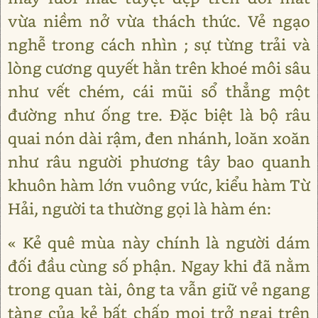
vừa niềm nở vừa thách thức. Vẻ ngạo
nghễ trong cách nhìn ; sự từng trải và
lòng cương quyết hằn trên khoé môi sâu
như vết chém, cái mũi sổ thẳng một
đường như ống tre. Đặc biệt là bộ râu
quai nón dài rậm, đen nhánh, loăn xoăn
như râu người phương tây bao quanh
khuôn hàm lớn vuông vức, kiểu hàm Từ
Hải, người ta thường gọi là hàm én:
« Kẻ quê mùa này chính là người dám
đối đầu cùng số phận. Ngay khi đã nằm
trong quan tài, ông ta vẫn giữ vẻ ngang
tàng của kẻ bất chấp mọi trở ngại trên