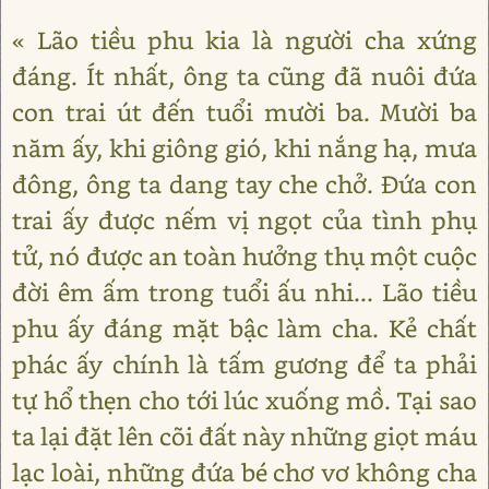
« Lão tiều phu kia là người cha xứng
đáng. Ít nhất, ông ta cũng đã nuôi đứa
con trai út đến tuổi mười ba. Mười ba
năm ấy, khi giông gió, khi nắng hạ, mưa
đông, ông ta dang tay che chở. Đứa con
trai ấy được nếm vị ngọt của tình phụ
tử, nó được an toàn hưởng thụ một cuộc
đời êm ấm trong tuổi ấu nhi... Lão tiều
phu ấy đáng mặt bậc làm cha. Kẻ chất
phác ấy chính là tấm gương để ta phải
tự hổ thẹn cho tới lúc xuống mồ. Tại sao
ta lại đặt lên cõi đất này những giọt máu
lạc loài, những đứa bé chơ vơ không cha