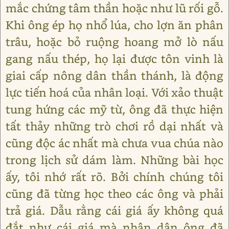
mắc chứng tâm thần hoặc như lũ rối gỗ.
Khi ông ép họ nhổ lúa, cho lợn ăn phân
trâu, hoặc bỏ ruộng hoang mở lò nấu
gang nấu thép, họ lại được tôn vinh là
giai cấp nông dân thần thánh, là động
lực tiến hoá của nhân loại. Với xảo thuật
tung hứng các mỹ từ, ông đã thực hiện
tất thảy những trò chơi rồ dại nhất và
cũng độc ác nhất mà chưa vua chúa nào
trong lịch sử dám làm. Những bài học
ấy, tôi nhớ rất rõ. Bởi chính chúng tôi
cũng đã từng học theo các ông và phải
trả giá. Dẫu rằng cái giá ấy không quá
đắt như cái giá mà nhân dân ông đã