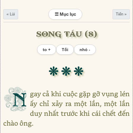
☰ Mục lục
« Lùi
Tiến »
SONG TẤU (8)
to +
Tối
nhỏ -
❊ ❊ ❊
N
gay cả khi cuộc gặp gỡ vụng lén
ấy chỉ xảy ra một lần, một lần
duy nhất trước khi cái chết đến
chào ông.