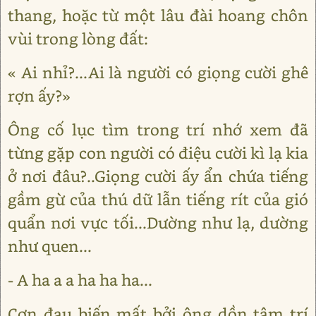
thang, hoặc từ một lâu đài hoang chôn
vùi trong lòng đất:
« Ai nhỉ?...Ai là người có giọng cười ghê
rợn ấy?»
Ông cố lục tìm trong trí nhớ xem đã
từng gặp con người có điệu cười kì lạ kia
ở nơi đâu?..Giọng cười ấy ẩn chứa tiếng
gầm gừ của thú dữ lẫn tiếng rít của gió
quẩn nơi vực tối...Dường như lạ, dường
như quen...
- A ha a a ha ha ha...
Cơn đau biến mất bởi ông dồn tâm trí