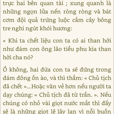
trực hai bên quan tài ; xung quanh là
những ngọn lửa nến ròng ròng và bát
cơm đội quả trứng luộc cắm cây bông
tre nghi ngút khói hương:
« Khi ta chết liệu con ta có ai than hời
như đám con ông lão tiều phu kia than
hời cha nó?
Ồ không, hai đứa con ta sẽ đứng trong
đám đông ồn ào, và thì thầm: « Chủ tịch
đã chết »...Hoặc văn vẻ hơn nếu người ta
dạy chúng: « Chủ tịch đã từ trần. ». Nếu
chúng có nhỏ vài giọt nước mắt thì đấy
sẽ là những giọt lệ lây lan vì nỗi buồn