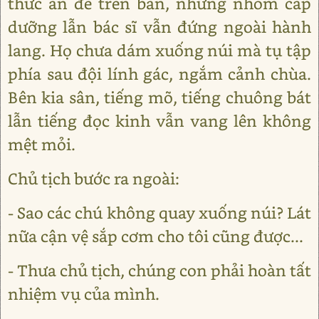
thức ăn để trên bàn, nhưng nhóm cấp
dưỡng lẫn bác sĩ vẫn đứng ngoài hành
lang. Họ chưa dám xuống núi mà tụ tập
phía sau đội lính gác, ngắm cảnh chùa.
Bên kia sân, tiếng mõ, tiếng chuông bát
lẫn tiếng đọc kinh vẫn vang lên không
mệt mỏi.
Chủ tịch bước ra ngoài:
- Sao các chú không quay xuống núi? Lát
nữa cận vệ sắp cơm cho tôi cũng được...
- Thưa chủ tịch, chúng con phải hoàn tất
nhiệm vụ của mình.