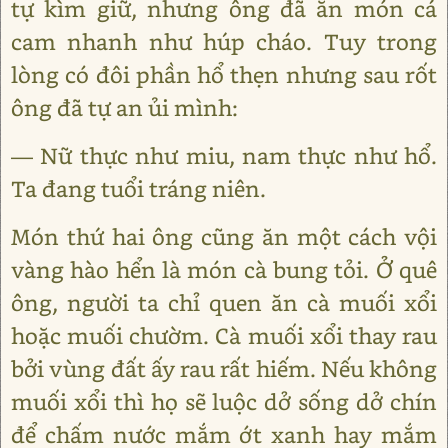
tự kìm giữ, nhưng ông đã ăn món cá
cam nhanh như húp cháo. Tuy trong
lòng có đôi phần hổ thẹn nhưng sau rốt
ông đã tự an ủi mình:
― Nữ thực như miu, nam thực như hổ.
Ta đang tuổi tráng niên.
Món thứ hai ông cũng ăn một cách vội
vàng hào hển là món cà bung tỏi. Ở quê
ông, người ta chỉ quen ăn cà muối xổi
hoặc muối chườm. Cà muối xổi thay rau
bởi vùng đất ấy rau rất hiếm. Nếu không
muối xổi thì họ sẽ luộc dở sống dở chín
để chấm nước mắm ớt xanh hay mắm