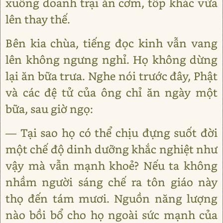
xuống doanh trại ăn cơm, tốp khác vừa
lên thay thế.
Bên kia chùa, tiếng đọc kinh vẫn vang
lên không ngưng nghỉ. Họ không dừng
lại ăn bữa trưa. Nghe nói trước đây, Phật
và các đệ tử của ông chỉ ăn ngày một
bữa, sau giờ ngọ:
― Tại sao họ có thể chịu đựng suốt đời
một chế độ dinh dưỡng khắc nghiệt như
vậy mà vẫn mạnh khoẻ? Nếu ta không
nhầm người sáng chế ra tôn giáo này
thọ đến tám mươi. Nguồn năng lượng
nào bồi bổ cho họ ngoài sức mạnh của