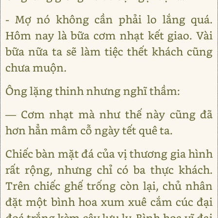
- Mợ nó không cần phải lo lắng quá.
Hôm nay là bữa cơm nhạt kết giao. Vài
bữa nữa ta sẽ làm tiệc thết khách cũng
chưa muộn.
Ông lặng thinh nhưng nghĩ thầm:
― Cơm nhạt mà như thế này cũng đã
hơn hẳn mâm cỗ ngày tết quê ta.
Chiếc bàn mặt đá của vị thương gia hình
rất rộng, nhưng chỉ có ba thực khách.
Trên chiếc ghế trống còn lại, chủ nhân
đặt một bình hoa xum xuê cắm cúc đại
đoá trắng kèm cây lưu ly. Bình hoa vĩ đại