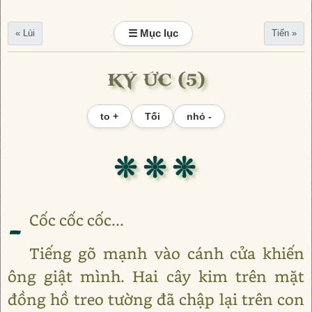
☰ Mục lục
« Lùi
Tiến »
KÝ ỨC (5)
to +
Tối
nhỏ -
❊ ❊ ❊
-
Cốc cốc cốc...
Tiếng gõ mạnh vào cánh cửa khiến
ông giật mình. Hai cây kim trên mặt
đồng hồ treo tường đã chập lại trên con