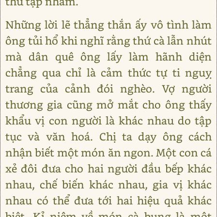
thứ tạp nham.
Những lời lẽ thẳng thắn ấy vô tình làm
ông tủi hổ khi nghĩ rằng thứ cà lẫn nhút
mà dân quê ông lấy làm hãnh diện
chẳng qua chỉ là cảm thức tự ti nguỵ
trang của cảnh đói nghèo. Vợ người
thương gia cũng mở mắt cho ông thấy
khẩu vị con người là khác nhau do tập
tục và văn hoá. Chị ta dạy ông cách
nhận biết một món ăn ngon. Một con cá
xẻ đôi đưa cho hai người đầu bếp khác
nhau, chế biến khác nhau, gia vị khác
nhau có thể đưa tới hai hiệu quả khác
biệt. Kỉ niệm về món cà bung là một