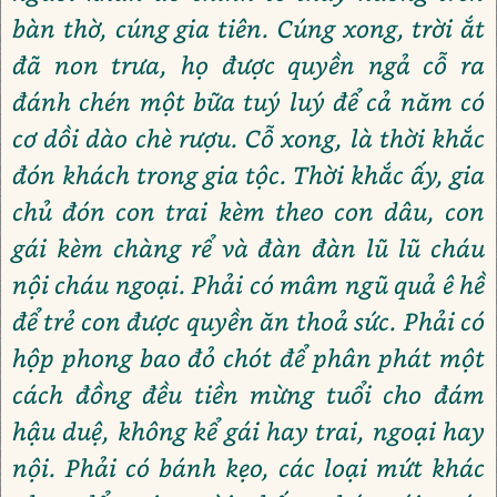
bàn thờ, cúng gia tiên. Cúng xong, trời ắt
đã non trưa, họ được quyền ngả cỗ ra
đánh chén một bữa tuý luý để cả năm có
cơ dồi dào chè rượu. Cỗ xong, là thời khắc
đón khách trong gia tộc. Thời khắc ấy, gia
chủ đón con trai kèm theo con dâu, con
gái kèm chàng rể và đàn đàn lũ lũ cháu
nội cháu ngoại. Phải có mâm ngũ quả ê hề
để trẻ con được quyền ăn thoả sức. Phải có
hộp phong bao đỏ chót để phân phát một
cách đồng đều tiền mừng tuổi cho đám
hậu duệ, không kể gái hay trai, ngoại hay
nội. Phải có bánh kẹo, các loại mứt khác