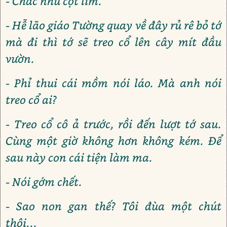
- Chắc như cột lim.
- Hễ lão giáo Tường quay về đây rủ rê bỏ tớ
mà đi thì tớ sẽ treo cổ lên cây mít đầu
vườn.
- Phỉ thui cái mồm nói láo. Mà anh nói
treo cổ ai?
- Treo cổ cô ả trước, rồi đến lượt tớ sau.
Cùng một giờ không hơn không kém. Để
sau này con cái tiện làm ma.
- Nói gớm chết.
- Sao non gan thế? Tôi đùa một chút
thôi...