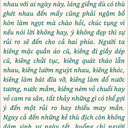
nhau với ai ngày này, láng giềng dù có thù
ghét nhau đến mấy cũng phải ngậm bồ
hòn làm ngọt mà chào hỏi, chúc tụng vì
nếu nói lời không hay, ý không đẹp thì sự
rủi ro sẽ đến cho cả hai phía. Người ta
kiêng mặc quần áo cũ, kiêng đi giầy dép
cũ, kiêng chửi tục, kiêng quát tháo lẫn
nhau, kiêng lườm nguýt nhau, kiêng khóc,
kiêng làm bát đĩa vỡ, kiêng làm đổ nước
tương, nước mắm, kiêng ném vỏ chuối hay
vỏ cam ra sân, tất thảy những gì có thể gợi
ý đến một rủi ro hay thiếu may mắn.
Ngay cả đến những kẻ thù địch còn không
dám sinh sự ngày tết, huống chi người