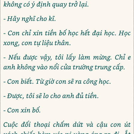
không có ý định quay trở lại.
- Hãy nghĩ cho kĩ.
- Con chỉ xin tiền bố học hết đại học. Học
xong, con tự liệu thân.
- Nếu được vậy, tôi lấy làm mừng. Chỉ e
anh không vào nổi cửa trường trung cấp.
- Con biết. Từ giờ con sẽ ra công học.
- Được, tôi sẽ lo cho anh đủ tiền.
- Con xin bố.
Cuộc đối thoại chấm dứt và cậu con út