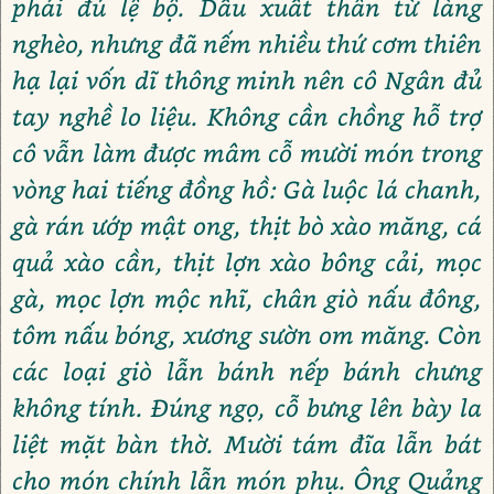
phải đủ lệ bộ. Dẫu xuất thân từ làng
nghèo, nhưng đã nếm nhiều thứ cơm thiên
hạ lại vốn dĩ thông minh nên cô Ngân đủ
tay nghề lo liệu. Không cần chồng hỗ trợ
cô vẫn làm được mâm cỗ mười món trong
vòng hai tiếng đồng hồ: Gà luộc lá chanh,
gà rán ướp mật ong, thịt bò xào măng, cá
quả xào cần, thịt lợn xào bông cải, mọc
gà, mọc lợn mộc nhĩ, chân giò nấu đông,
tôm nấu bóng, xương sườn om măng. Còn
các loại giò lẫn bánh nếp bánh chưng
không tính. Đúng ngọ, cỗ bưng lên bày la
liệt mặt bàn thờ. Mười tám đĩa lẫn bát
cho món chính lẫn món phụ. Ông Quảng