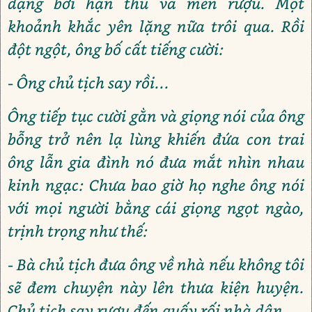
dạng bởi hận thù và men rượu. Một
khoảnh khắc yên lặng nữa trôi qua. Rồi
đột ngột, ông bố cất tiếng cười:
- Ông chủ tịch say rồi...
Ông tiếp tục cười gằn và giọng nói của ông
bỗng trở nên lạ lùng khiến đứa con trai
ông lẫn gia đình nó đưa mắt nhìn nhau
kinh ngạc: Chưa bao giờ họ nghe ông nói
với mọi người bằng cái giọng ngọt ngào,
trịnh trọng như thế:
- Bà chủ tịch đưa ông về nhà nếu không tôi
sẽ đem chuyện này lên thưa kiện huyện.
Chủ tịch say rượu đến quấy rối nhà dân.