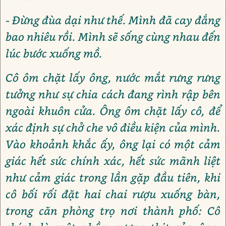
- Đừng đùa dại như thế. Mình đã cay đắng
bao nhiêu rồi. Mình sẽ sống cùng nhau đến
lúc bước xuống mồ.
Cô ôm chặt lấy ông, nước mắt rưng rưng
tưởng như sự chia cách đang rình rập bên
ngoài khuôn cửa. Ông ôm chặt lấy cô, để
xác định sự chở che vô điều kiện của mình.
Vào khoảnh khắc ấy, ông lại có một cảm
giác hết sức chính xác, hết sức mãnh liệt
như cảm giác trong lần gặp đầu tiên, khi
cô bối rối đặt hai chai rượu xuống bàn,
trong căn phòng trọ nơi thành phố: Cô