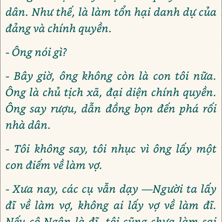
dân. Như thế, là làm tổn hại danh dự của
đảng và chính quyền.
- Ông nói gì?
- Bây giờ, ông không còn là con tôi nữa.
Ông là chủ tịch xã, đại diện chính quyền.
Ông say rượu, dẫn đồng bọn đến phá rối
nhà dân.
- Tôi không say, tôi nhục vì ông lấy một
con điếm về làm vợ.
- Xưa nay, các cụ vẫn dạy ―Người ta lấy
đĩ về làm vợ, không ai lấy vợ về làm đĩ.
Nếu cô Ngân là đĩ, tôi cũng chưa làm sai