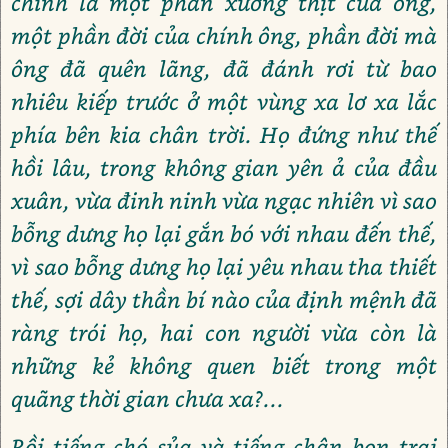
chính là một phần xương thịt của ông,
một phần đời của chính ông, phần đời mà
ông đã quên lãng, đã đánh rơi từ bao
nhiêu kiếp trước ở một vùng xa lơ xa lắc
phía bên kia chân trời. Họ đứng như thế
hồi lâu, trong không gian yên ả của đầu
xuân, vừa đinh ninh vừa ngạc nhiên vì sao
bỗng dưng họ lại gắn bó với nhau đến thế,
vì sao bỗng dưng họ lại yêu nhau tha thiết
thế, sợi dây thần bí nào của định mệnh đã
ràng trói họ, hai con người vừa còn là
những kẻ không quen biết trong một
quãng thời gian chưa xa?...
Rồi tiếng chó sủa và tiếng chân bọn trai