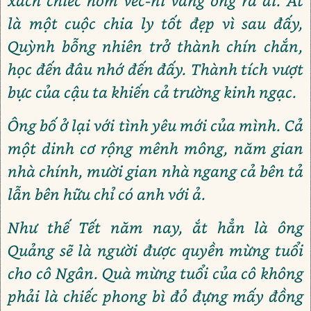
xách chiếc hòm véc-ni vàng óng ra đi. Ắt
là một cuộc chia ly tốt đẹp vì sau đấy,
Quỳnh bỗng nhiên trở thành chín chắn,
học đến đâu nhớ đến đấy. Thành tích vượt
bực của cậu ta khiến cả trường kinh ngạc.
Ông bố ở lại với tình yêu mới của mình. Cả
một dinh cơ rộng mênh mông, năm gian
nhà chính, mười gian nhà ngang cả bên tả
lẫn bên hữu chỉ có anh với ả.
Như thế Tết năm nay, ắt hẳn là ông
Quảng sẽ là người được quyền mừng tuổi
cho cô Ngân. Quà mừng tuổi của cô không
phải là chiếc phong bì đỏ đựng mấy đồng