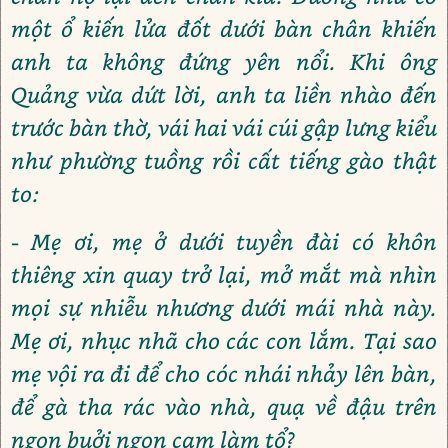
một ổ kiến lửa đốt dưới bàn chân khiến
anh ta không đứng yên nổi. Khi ông
Quảng vừa dứt lời, anh ta liền nhào đến
trước bàn thờ, vái hai vái cúi gập lưng kiểu
như phường tuồng rồi cất tiếng gào thật
to:
- Mẹ ơi, mẹ ở dưới tuyền đài có khôn
thiêng xin quay trở lại, mở mắt mà nhìn
mọi sự nhiễu nhương dưới mái nhà này.
Mẹ ơi, nhục nhã cho các con lắm. Tại sao
mẹ vội ra đi để cho cóc nhái nhảy lên bàn,
để gà tha rác vào nhà, quạ về đậu trên
ngọn buởi ngọn cam làm tổ?