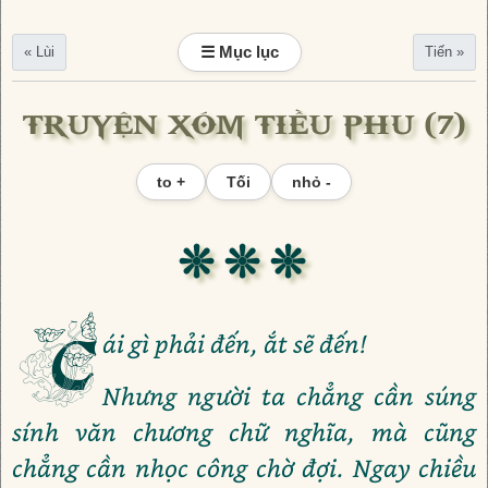
☰ Mục lục
« Lùi
Tiến »
TRUYỆN XÓM TIỀU PHU (7)
to +
Tối
nhỏ -
❊ ❊ ❊
C
ái gì phải đến, ắt sẽ đến!
Nhưng người ta chẳng cần súng
sính văn chương chữ nghĩa, mà cũng
chẳng cần nhọc công chờ đợi. Ngay chiều