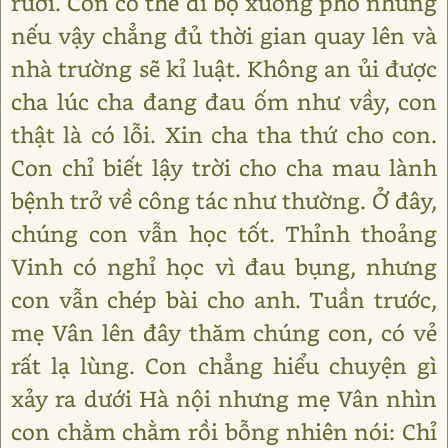
rưỡi. Con có thể đi bộ xuống phố nhưng
nếu vậy chẳng đủ thời gian quay lên và
nhà trường sẽ kỉ luật. Không an ủi được
cha lúc cha đang đau ốm như vầy, con
thật là có lỗi. Xin cha tha thứ cho con.
Con chỉ biết lậy trời cho cha mau lành
bệnh trở về công tác như thường. Ở đây,
chúng con vẫn học tốt. Thỉnh thoảng
Vinh có nghỉ học vì đau bụng, nhưng
con vẫn chép bài cho anh. Tuần trước,
mẹ Vân lên đây thăm chúng con, có vẻ
rất lạ lùng. Con chẳng hiểu chuyện gì
xảy ra dưới Hà nội nhưng mẹ Vân nhìn
con chằm chằm rồi bỗng nhiên nói: Chỉ