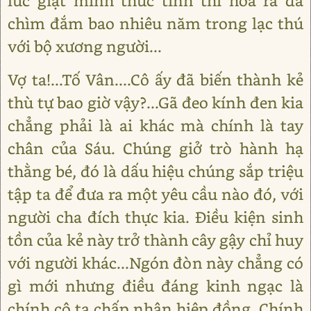
lúc giật mình thức tỉnh thì hoá ra đã
chìm đắm bao nhiêu năm trong lạc thú
với bộ xương người...
Vợ ta!...Tố Vân....Cô ấy đã biến thành kẻ
thù tự bao giờ vậy?...Gã đeo kính đen kia
chẳng phải là ai khác mà chính là tay
chân của Sáu. Chúng giở trò hành hạ
thằng bé, đó là dấu hiệu chúng sắp triệu
tập ta để đưa ra một yêu cầu nào đó, với
người cha đích thực kia. Điều kiện sinh
tồn của kẻ này trở thành cây gậy chỉ huy
với người khác...Ngón đòn này chẳng có
gì mới nhưng điều đáng kinh ngạc là
chính cô ta chấp nhận hiệp đồng. Chính