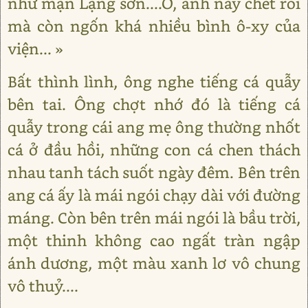
như mận Lạng sơn....Ồ, anh này chết rồi
mà còn ngốn khá nhiều bình ô-xy của
viện... »
Bất thình lình, ông nghe tiếng cá quẫy
bên tai. Ông chợt nhớ đó là tiếng cá
quẫy trong cái ang mẹ ông thường nhốt
cá ở đầu hồi, những con cá chen thách
nhau tanh tách suốt ngày đêm. Bên trên
ang cá ấy là mái ngói chạy dài với đường
máng. Còn bên trên mái ngói là bầu trời,
một thinh không cao ngất tràn ngập
ánh dương, một màu xanh lơ vô chung
vô thuỷ....