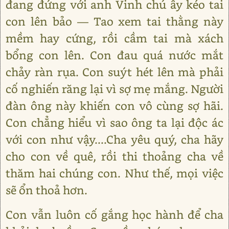
đang đứng với anh Vinh chú ấy kéo tai
con lên bảo ― Tao xem tai thằng này
mềm hay cứng, rồi cầm tai mà xách
bổng con lên. Con đau quá nước mắt
chảy ràn rụa. Con suýt hét lên mà phải
cố nghiến răng lại vì sợ mẹ mắng. Người
đàn ông này khiến con vô cùng sợ hãi.
Con chẳng hiểu vì sao ông ta lại độc ác
với con như vậy....Cha yêu quý, cha hãy
cho con về quê, rồi thi thoảng cha về
thăm hai chúng con. Như thế, mọi việc
sẽ ổn thoả hơn.
Con vẫn luôn cố gắng học hành để cha