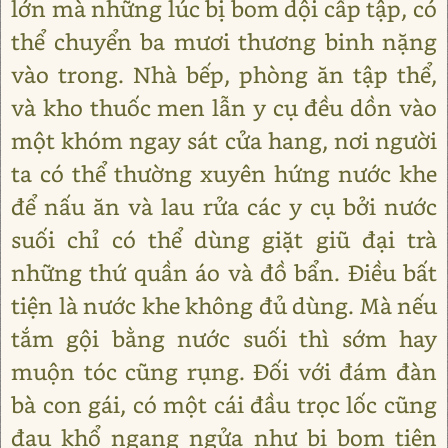
lớn mà những lúc bị bom dội cấp tập, có
thể chuyển ba mươi thương binh nặng
vào trong. Nhà bếp, phòng ăn tập thể,
và kho thuốc men lẫn y cụ đều dồn vào
một khóm ngay sát cửa hang, nơi người
ta có thể thường xuyên hứng nước khe
để nấu ăn và lau rửa các y cụ bởi nước
suối chỉ có thể dùng giặt giũ đại trà
những thứ quần áo và đồ bẩn. Điều bất
tiện là nước khe không đủ dùng. Mà nếu
tắm gội bằng nước suối thì sớm hay
muộn tóc cũng rụng. Đối với đám đàn
bà con gái, có một cái đầu trọc lốc cũng
đau khổ ngang ngửa như bị bom tiện