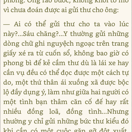
vì chưa đoán được ai gửi thư cho ông:
― Ai có thể gửi thư cho ta vào lúc
này?...Sáu chăng?...Y thường gửi những
dòng chữ ghi nguyệch ngoạc trên trang
giấy xé ra từ cuốn sổ, không bao giờ có
phong bì để kẻ cầm thư dù là lái xe hay
cần vụ đều có thể đọc được một cách tự
do, một thứ thân ái xuồng xã được bộc
lộ đầy dụng ý, làm như giữa hai người có
một tình bạn thâm căn cố đế hay rất
nhiều đồng loã, đồng tình...Nhưng
thường y chỉ gửi những bức thư kiểu đó
khi cần có một cuộc gặp gỡ đột xuất.