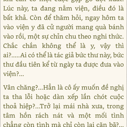
Lúc này, ta đang nằm viện, điều đó là
bất khả. Còn để thăm hỏi, ngay hôm ta
vào viện y đã cử người mang quà bánh
vào rồi, một sự chỉn chu theo nghi thức.
Chắc chắn không thể là y, vậy thì
ai?.....Ai có thể là tác giả bức thư này, bức
thư đầu tiên kể từ ngày ta được đưa vào
viện?...
Vân chăng?...Hẳn là cô ấy muốn đề nghị
ta tha lỗi hoặc dàn xếp lần chót cuộc
thoả hiệp?...Trở lại mái nhà xưa, trong
tâm hồn rách nát và một mối tình
chẳng còn tình mà chỉ còn lại cặn bã?...