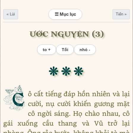
☰ Mục lục
« Lùi
Tiến »
ƯỚC NGUYỆN (3)
to +
Tối
nhỏ -
❊ ❊ ❊
C
ô cất tiếng đáp hồn nhiên và lại
cười, nụ cười khiến gương mặt
cô ngời sáng. Họ chào nhau, cô
gái xuống cầu thang và Vũ trở lại
phòng. Ông rảo bước, không khỏi tò mò