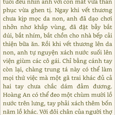
tuổi đều nhìn anh với con mắt vừa thán
phục vừa ghen tị. Ngay khi vết thương
chưa kịp mọc da non, anh đã dạo chơi
nhởn nhơ khắp vùng, đã đặt bẫy bắt
dúi, bắt nhím, bắt chồn cho nhà bếp cải
thiện bữa ăn. Rồi khi vết thương lên da
non, anh tự nguyện xách nước suối lên
viện giùm các cô gái. Chỉ bằng cánh tay
còn lại, chàng trung tá này có thể làm
mọi thứ việc mà một gã trai khác đủ cả
hai tay chưa chắc dám đảm đương.
Hoàng An có thể đeo một chùm mười lồ
nước trên lưng, tay phải xách thêm bốn
năm lồ khác. Với đôi chân của người thợ