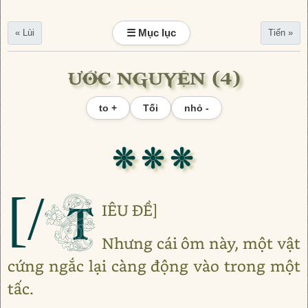
☰ Mục lục
« Lùi
Tiến »
ƯỚC NGUYỆN (4)
to +
Tối
nhỏ -
❊ ❊ ❊
[/T
IÊU ĐỀ]
Nhưng cái ôm này, một vật
cứng ngắc lại càng động vào trong một
tấc.