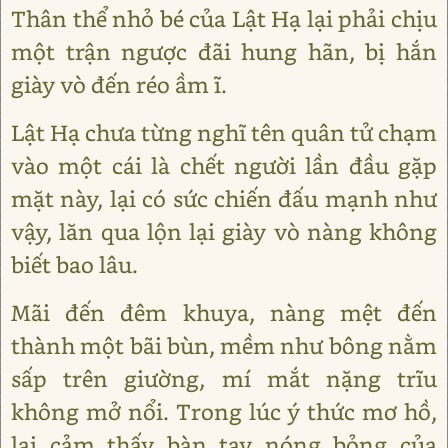
Thân thể nhỏ bé của Lật Hạ lại phải chịu
một trận ngược đãi hung hãn, bị hắn
giày vò đến réo ầm ĩ.
Lật Hạ chưa từng nghĩ tên quân tử chạm
vào một cái là chết người lần đầu gặp
mặt này, lại có sức chiến đấu mạnh như
vậy, lăn qua lộn lại giày vò nàng không
biết bao lâu.
Mãi đến đêm khuya, nàng mệt đến
thành một bãi bùn, mềm như bông nằm
sấp trên giường, mí mắt nặng trĩu
không mở nổi. Trong lúc ý thức mơ hồ,
lại cảm thấy bàn tay nóng bỏng của