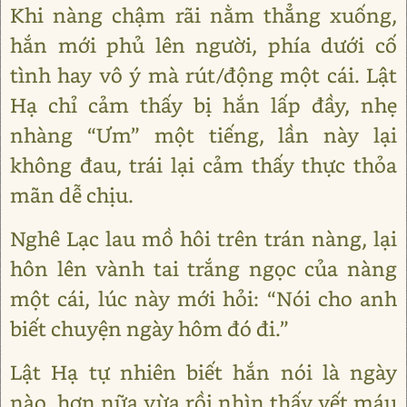
Khi nàng chậm rãi nằm thẳng xuống,
hắn mới phủ lên người, phía dưới cố
tình hay vô ý mà rút/động một cái. Lật
Hạ chỉ cảm thấy bị hắn lấp đầy, nhẹ
nhàng “Ưm” một tiếng, lần này lại
không đau, trái lại cảm thấy thực thỏa
mãn dễ chịu.
Nghê Lạc lau mồ hôi trên trán nàng, lại
hôn lên vành tai trắng ngọc của nàng
một cái, lúc này mới hỏi: “Nói cho anh
biết chuyện ngày hôm đó đi.”
Lật Hạ tự nhiên biết hắn nói là ngày
nào, hơn nữa vừa rồi nhìn thấy vết máu