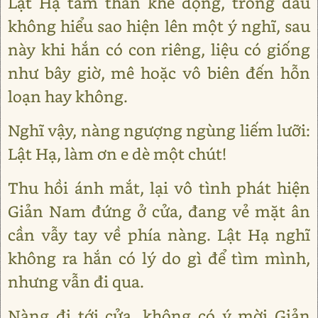
Lật Hạ tâm thần khẽ động, trong đầu
không hiểu sao hiện lên một ý nghĩ, sau
này khi hắn có con riêng, liệu có giống
như bây giờ, mê hoặc vô biên đến hỗn
loạn hay không.
Nghĩ vậy, nàng ngượng ngùng liếm lưỡi:
Lật Hạ, làm ơn e dè một chút!
Thu hồi ánh mắt, lại vô tình phát hiện
Giản Nam đứng ở cửa, đang vẻ mặt ân
cần vẫy tay về phía nàng. Lật Hạ nghĩ
không ra hắn có lý do gì để tìm mình,
nhưng vẫn đi qua.
Nàng đi tới cửa, không có ý mời Giản