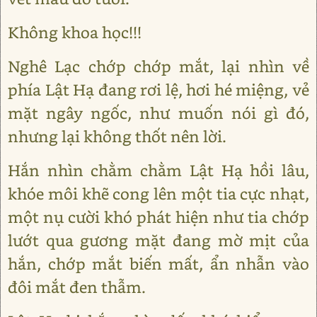
Không khoa học!!!
Nghê Lạc chớp chớp mắt, lại nhìn về
phía Lật Hạ đang rơi lệ, hơi hé miệng, vẻ
mặt ngây ngốc, như muốn nói gì đó,
nhưng lại không thốt nên lời.
Hắn nhìn chằm chằm Lật Hạ hồi lâu,
khóe môi khẽ cong lên một tia cực nhạt,
một nụ cười khó phát hiện như tia chớp
lướt qua gương mặt đang mờ mịt của
hắn, chớp mắt biến mất, ẩn nhẫn vào
đôi mắt đen thẫm.