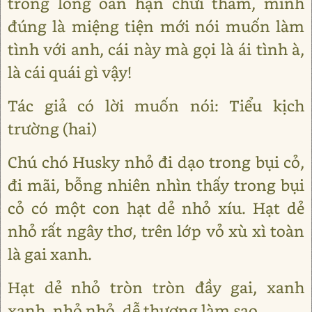
trong lòng oán hận chửi thầm, mình
đúng là miệng tiện mới nói muốn làm
tình với anh, cái này mà gọi là ái tình à,
là cái quái gì vậy!
Tác giả có lời muốn nói: Tiểu kịch
trường (hai)
Chú chó Husky nhỏ đi dạo trong bụi cỏ,
đi mãi, bỗng nhiên nhìn thấy trong bụi
cỏ có một con hạt dẻ nhỏ xíu. Hạt dẻ
nhỏ rất ngây thơ, trên lớp vỏ xù xì toàn
là gai xanh.
Hạt dẻ nhỏ tròn tròn đầy gai, xanh
xanh, nhỏ nhỏ, dễ thương làm sao.