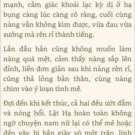
mạnh, cảm giác khoái lạc kỳ dị ở hạ
bụng càng lúc càng rõ ràng, cuối cùng
nàng vẫn không kìm được, vừa đau vừa
sướng mà rên rỉ thành tiếng.
Lần đầu hắn cũng không muốn làm
nàng quá mệt, cảm thấy nàng sắp lên
đỉnh, liền đơn giản sau khi nàng rên rỉ,
cũng thả lỏng bản thân, cùng nàng
chìm vào ý loạn tình mê.
Đợi đến khi kết thúc, cả hai đều ướt đẫm
và nóng hổi. Lật Hạ hoàn toàn không
ngờ chuyện nam nữ lại có thể mê hoặc
đến vậy, bị hắn giày vò một trận, linh