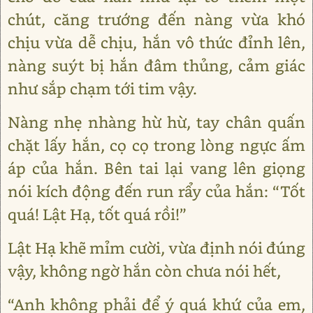
chút, căng trướng đến nàng vừa khó
chịu vừa dễ chịu, hắn vô thức đỉnh lên,
nàng suýt bị hắn đâm thủng, cảm giác
như sắp chạm tới tim vậy.
Nàng nhẹ nhàng hừ hừ, tay chân quấn
chặt lấy hắn, cọ cọ trong lòng ngực ấm
áp của hắn. Bên tai lại vang lên giọng
nói kích động đến run rẩy của hắn: “Tốt
quá! Lật Hạ, tốt quá rồi!”
Lật Hạ khẽ mỉm cười, vừa định nói đúng
vậy, không ngờ hắn còn chưa nói hết,
“Anh không phải để ý quá khứ của em,