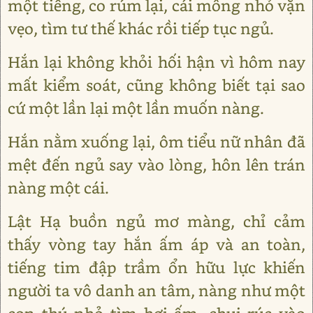
một tiếng, co rúm lại, cái mông nhỏ vặn
vẹo, tìm tư thế khác rồi tiếp tục ngủ.
Hắn lại không khỏi hối hận vì hôm nay
mất kiểm soát, cũng không biết tại sao
cứ một lần lại một lần muốn nàng.
Hắn nằm xuống lại, ôm tiểu nữ nhân đã
mệt đến ngủ say vào lòng, hôn lên trán
nàng một cái.
Lật Hạ buồn ngủ mơ màng, chỉ cảm
thấy vòng tay hắn ấm áp và an toàn,
tiếng tim đập trầm ổn hữu lực khiến
người ta vô danh an tâm, nàng như một