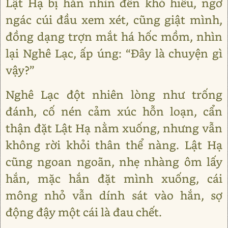
Lật Hạ bị hắn nhìn đến khó hiểu, ngơ
ngác cúi đầu xem xét, cũng giật mình,
đồng dạng trợn mắt há hốc mồm, nhìn
lại Nghê Lạc, ấp úng: “Đây là chuyện gì
vậy?”
Nghê Lạc đột nhiên lòng như trống
đánh, cố nén cảm xúc hỗn loạn, cẩn
thận đặt Lật Hạ nằm xuống, nhưng vẫn
không rời khỏi thân thể nàng. Lật Hạ
cũng ngoan ngoãn, nhẹ nhàng ôm lấy
hắn, mặc hắn đặt mình xuống, cái
mông nhỏ vẫn dính sát vào hắn, sợ
động đậy một cái là đau chết.