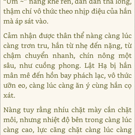
“Ưm ~” nàng khẽ rên, dần dần thả lỏng,
thậm chí vô thức theo nhịp điệu của hắn
mà áp sát vào.
Cảm nhận được thân thể nàng càng lúc
càng trơn tru, hắn từ nhẹ đến nặng, từ
chậm chuyển nhanh, chín nông một
sâu, như cuồng phong. Lật Hạ bị hắn
mân mê đến hồn bay phách lạc, vô thức
ưỡn eo, càng lúc càng ăn ý cùng hắn cọ
xát.
Nàng tuy rằng nhíu chặt mày cắn chặt
môi, nhưng nhiệt độ bên trong càng lúc
càng cao, lực căng chặt càng lúc càng