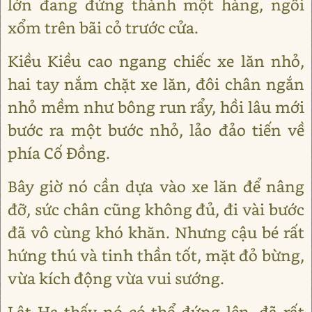
lớn đang đứng thành một hàng, ngồi
xổm trên bãi cỏ trước cửa.
Kiều Kiều cao ngang chiếc xe lăn nhỏ,
hai tay nắm chặt xe lăn, đôi chân ngắn
nhỏ mềm như bông run rẩy, hồi lâu mới
bước ra một bước nhỏ, lảo đảo tiến về
phía Cố Đồng.
Bây giờ nó cần dựa vào xe lăn để nâng
đỡ, sức chân cũng không đủ, đi vài bước
đã vô cùng khó khăn. Nhưng cậu bé rất
hứng thú và tinh thần tốt, mặt đỏ bừng,
vừa kích động vừa vui sướng.
Lật Hạ thấy nó có thể đứng lên, đã rất