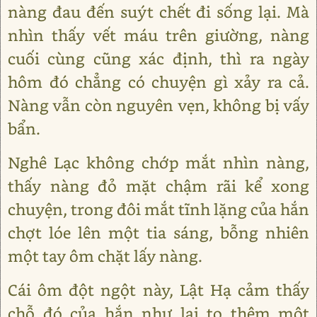
nàng đau đến suýt chết đi sống lại. Mà
nhìn thấy vết máu trên giường, nàng
cuối cùng cũng xác định, thì ra ngày
hôm đó chẳng có chuyện gì xảy ra cả.
Nàng vẫn còn nguyên vẹn, không bị vấy
bẩn.
Nghê Lạc không chớp mắt nhìn nàng,
thấy nàng đỏ mặt chậm rãi kể xong
chuyện, trong đôi mắt tĩnh lặng của hắn
chợt lóe lên một tia sáng, bỗng nhiên
một tay ôm chặt lấy nàng.
Cái ôm đột ngột này, Lật Hạ cảm thấy
chỗ đó của hắn như lại to thêm một