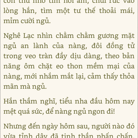
con thú nhỏ tìm hơi ấm, chui rúc vào
lòng hắn, tìm một tư thế thoải mái,
mỉm cười ngủ.
Nghê Lạc nhìn chằm chằm gương mặt
ngủ an lành của nàng, đôi đồng tử
trong veo tràn đầy dịu dàng, theo bản
năng ôm chặt eo thon mềm mại của
nàng, mới nhắm mắt lại, cảm thấy thỏa
mãn mà ngủ.
Hắn thầm nghĩ, tiểu nha đầu hôm nay
mệt quá sức, để nàng ngủ ngon đi!
Nhưng đến ngày hôm sau, người nào đó
vừa tỉnh dậy đã tinh thần phấn chấn,