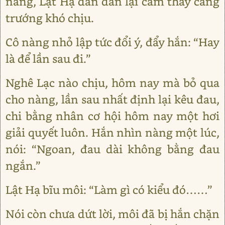
nàng, Lật Hạ dần dần lại cảm thấy căng
trướng khó chịu.
Cô nàng nhỏ lập tức đổi ý, đẩy hắn: “Hay
là để lần sau đi.”
Nghê Lạc nào chịu, hôm nay mà bỏ qua
cho nàng, lần sau nhất định lại kêu đau,
chi bằng nhân cơ hội hôm nay một hơi
giải quyết luôn. Hắn nhìn nàng một lúc,
nói: “Ngoan, đau dài không bằng đau
ngắn.”
Lật Hạ bĩu môi: “Làm gì có kiểu đó……”
Nói còn chưa dứt lời, môi đã bị hắn chặn