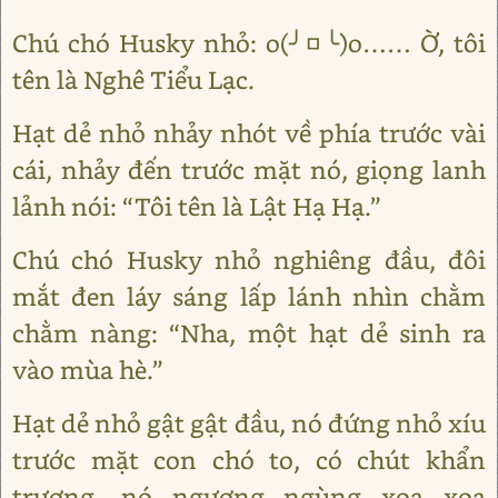
Chú chó Husky nhỏ: o(╯□╰)o…… Ờ, tôi
tên là Nghê Tiểu Lạc.
Hạt dẻ nhỏ nhảy nhót về phía trước vài
cái, nhảy đến trước mặt nó, giọng lanh
lảnh nói: “Tôi tên là Lật Hạ Hạ.”
Chú chó Husky nhỏ nghiêng đầu, đôi
mắt đen láy sáng lấp lánh nhìn chằm
chằm nàng: “Nha, một hạt dẻ sinh ra
vào mùa hè.”
Hạt dẻ nhỏ gật gật đầu, nó đứng nhỏ xíu
trước mặt con chó to, có chút khẩn
trương, nó ngượng ngùng xoa xoa