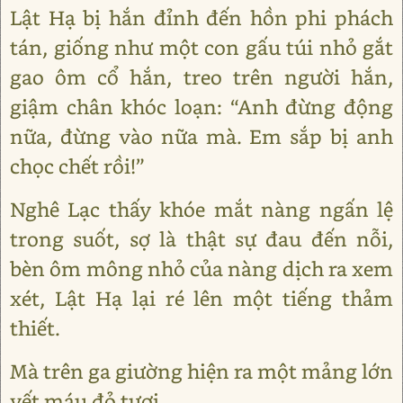
Lật Hạ bị hắn đỉnh đến hồn phi phách
tán, giống như một con gấu túi nhỏ gắt
gao ôm cổ hắn, treo trên người hắn,
giậm chân khóc loạn: “Anh đừng động
nữa, đừng vào nữa mà. Em sắp bị anh
chọc chết rồi!”
Nghê Lạc thấy khóe mắt nàng ngấn lệ
trong suốt, sợ là thật sự đau đến nỗi,
bèn ôm mông nhỏ của nàng dịch ra xem
xét, Lật Hạ lại ré lên một tiếng thảm
thiết.
Mà trên ga giường hiện ra một mảng lớn
vết máu đỏ tươi.