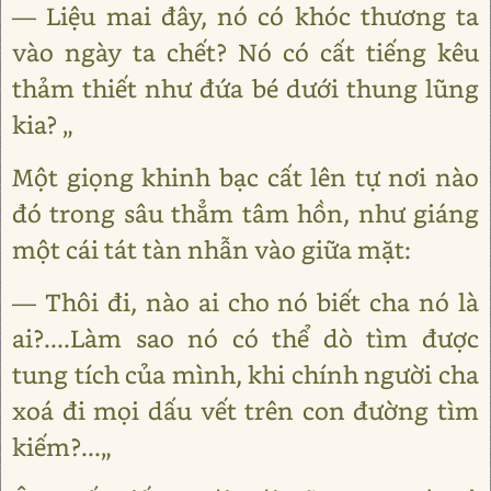
― Liệu mai đây, nó có khóc thương ta
vào ngày ta chết? Nó có cất tiếng kêu
thảm thiết như đứa bé dưới thung lũng
kia? „
Một giọng khinh bạc cất lên tự nơi nào
đó trong sâu thẳm tâm hồn, như giáng
một cái tát tàn nhẫn vào giữa mặt:
― Thôi đi, nào ai cho nó biết cha nó là
ai?....Làm sao nó có thể dò tìm được
tung tích của mình, khi chính người cha
xoá đi mọi dấu vết trên con đường tìm
kiếm?...„