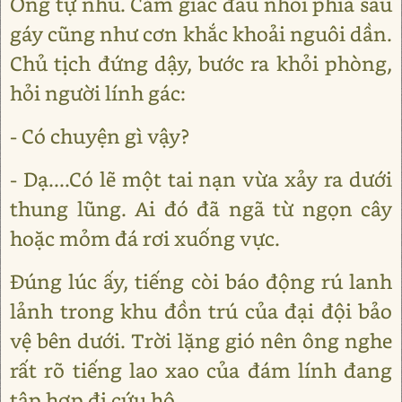
Ông tự nhủ. Cảm giác đau nhói phía sau
gáy cũng như cơn khắc khoải nguôi dần.
Chủ tịch đứng dậy, bước ra khỏi phòng,
hỏi người lính gác:
- Có chuyện gì vậy?
- Dạ....Có lẽ một tai nạn vừa xảy ra dưới
thung lũng. Ai đó đã ngã từ ngọn cây
hoặc mỏm đá rơi xuống vực.
Đúng lúc ấy, tiếng còi báo động rú lanh
lảnh trong khu đồn trú của đại đội bảo
vệ bên dưới. Trời lặng gió nên ông nghe
rất rõ tiếng lao xao của đám lính đang
tập hợp đi cứu hộ.