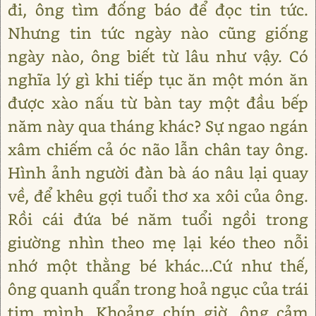
đi, ông tìm đống báo để đọc tin tức.
Nhưng tin tức ngày nào cũng giống
ngày nào, ông biết từ lâu như vậy. Có
nghĩa lý gì khi tiếp tục ăn một món ăn
được xào nấu từ bàn tay một đầu bếp
năm này qua tháng khác? Sự ngao ngán
xâm chiếm cả óc não lẫn chân tay ông.
Hình ảnh người đàn bà áo nâu lại quay
về, để khêu gợi tuổi thơ xa xôi của ông.
Rồi cái đứa bé năm tuổi ngồi trong
giường nhìn theo mẹ lại kéo theo nỗi
nhớ một thằng bé khác...Cứ như thế,
ông quanh quẩn trong hoả ngục của trái
tim mình. Khoảng chín giờ, ông cảm