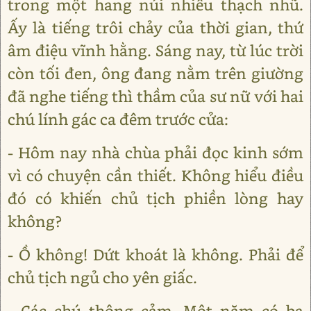
trong một hang núi nhiều thạch nhũ.
Ấy là tiếng trôi chảy của thời gian, thứ
âm điệu vĩnh hằng. Sáng nay, từ lúc trời
còn tối đen, ông đang nằm trên giường
đã nghe tiếng thì thầm của sư nữ với hai
chú lính gác ca đêm trước cửa:
- Hôm nay nhà chùa phải đọc kinh sớm
vì có chuyện cần thiết. Không hiểu điều
đó có khiến chủ tịch phiền lòng hay
không?
- Ồ không! Dứt khoát là không. Phải để
chủ tịch ngủ cho yên giấc.
- Các chú thông cảm. Một năm có ba