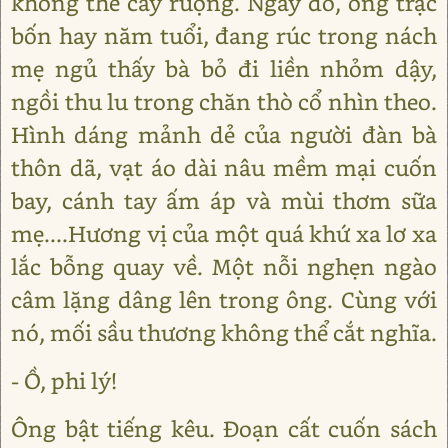
không thể cầy ruộng. Ngày đó, ông trạc
bốn hay năm tuổi, đang rúc trong nách
mẹ ngủ thấy bà bỏ đi liền nhỏm dậy,
ngồi thu lu trong chăn thò cổ nhìn theo.
Hình dáng mảnh dẻ của người đàn bà
thôn dã, vạt áo dài nâu mềm mại cuốn
bay, cánh tay ấm áp và mùi thơm sữa
mẹ....Hương vị của một quá khứ xa lơ xa
lắc bỗng quay về. Một nỗi nghẹn ngào
câm lặng dâng lên trong ông. Cùng với
nó, mối sầu thương không thể cắt nghĩa.
- Ồ, phi lý!
Ông bật tiếng kêu. Đoạn cất cuốn sách