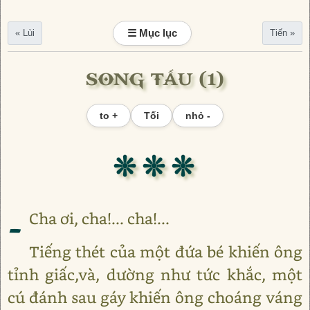
☰ Mục lục
« Lùi
Tiến »
SONG TẤU (1)
to +
Tối
nhỏ -
❊ ❊ ❊
-
Cha ơi, cha!... cha!...
Tiếng thét của một đứa bé khiến ông
tỉnh giấc,và, dường như tức khắc, một
cú đánh sau gáy khiến ông choáng váng