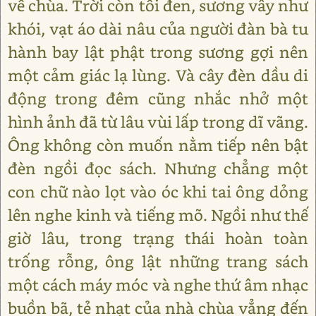
về chùa. Trời còn tối đen, sương vây như
khói, vạt áo dài nâu của người đàn bà tu
hành bay lật phật trong sương gợi nên
một cảm giác lạ lùng. Và cây đèn dầu di
động trong đêm cũng nhắc nhở một
hình ảnh đã từ lâu vùi lấp trong dĩ vãng.
Ông không còn muốn nằm tiếp nên bật
đèn ngồi đọc sách. Nhưng chẳng một
con chữ nào lọt vào óc khi tai ông dỏng
lên nghe kinh và tiếng mõ. Ngồi như thế
giờ lâu, trong trạng thái hoàn toàn
trống rỗng, ông lật những trang sách
một cách máy móc và nghe thứ âm nhạc
buồn bã, tẻ nhạt của nhà chùa vẳng đến