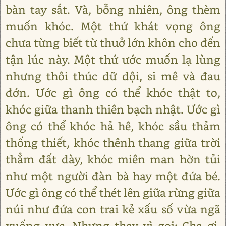
bàn tay sắt. Và, bỗng nhiên, ông thèm
muốn khóc. Một thứ khát vọng ông
chưa từng biết từ thuở lớn khôn cho đến
tận lúc này. Một thứ ước muốn lạ lùng
nhưng thôi thúc dữ dội, si mê và đau
đớn. Ước gì ông có thể khóc thật to,
khóc giữa thanh thiên bạch nhật. Ước gì
ông có thể khóc hả hê, khóc sầu thảm
thống thiết, khóc thênh thang giữa trời
thẳm đất dày, khóc miên man hờn tủi
như một người đàn bà hay một đứa bé.
Ước gì ông có thể thét lên giữa rừng giữa
núi như đứa con trai kẻ xấu số vừa ngã
xuống vực. Nhưng thay vì gọi: Cha ơi,