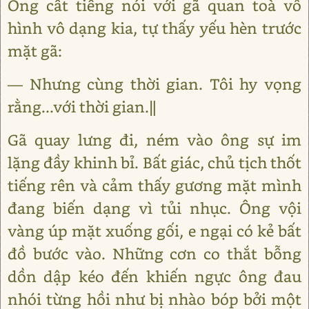
Ông cất tiếng nói với gã quan toà vô
hình vô dạng kia, tự thấy yếu hèn trước
mặt gã:
― Nhưng cùng thời gian. Tôi hy vọng
rằng...với thời gian.‖
Gã quay lưng đi, ném vào ông sự im
lặng đầy khinh bỉ. Bất giác, chủ tịch thốt
tiếng rên và cảm thấy gương mặt mình
đang biến dạng vì tủi nhục. Ông vội
vàng úp mặt xuống gối, e ngại có kẻ bất
đồ bước vào. Những cơn co thắt bỗng
dồn dập kéo đến khiến ngực ông đau
nhói từng hồi như bị nhào bóp bởi một