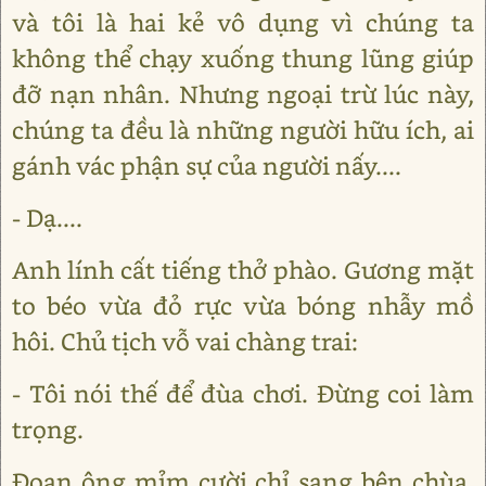
và tôi là hai kẻ vô dụng vì chúng ta
không thể chạy xuống thung lũng giúp
đỡ nạn nhân. Nhưng ngoại trừ lúc này,
chúng ta đều là những người hữu ích, ai
gánh vác phận sự của người nấy....
- Dạ....
Anh lính cất tiếng thở phào. Gương mặt
to béo vừa đỏ rực vừa bóng nhẫy mồ
hôi. Chủ tịch vỗ vai chàng trai:
- Tôi nói thế để đùa chơi. Đừng coi làm
trọng.
Đoạn ông mỉm cười chỉ sang bên chùa,