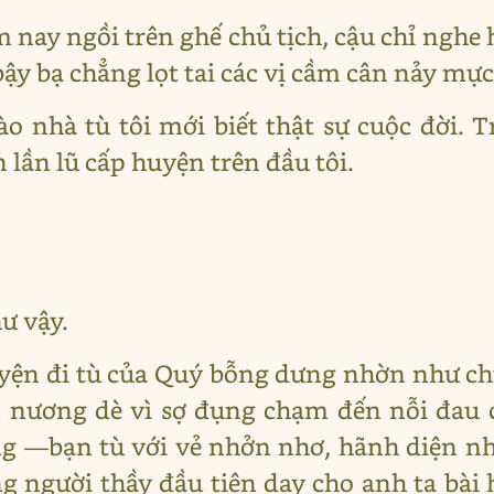
ăm nay ngồi trên ghế chủ tịch, cậu chỉ nghe
ậy bạ chẳng lọt tai các vị cầm cân nảy mực
ào nhà tù tôi mới biết thật sự cuộc đời. 
lần lũ cấp huyện trên đầu tôi.
ư vậy.
yện đi tù của Quý bỗng dưng nhờn như ch
 nương dè vì sợ đụng chạm đến nỗi đau 
g ―bạn tù với vẻ nhởn nhơ, hãnh diện nh
g người thầy đầu tiên dạy cho anh ta bài h