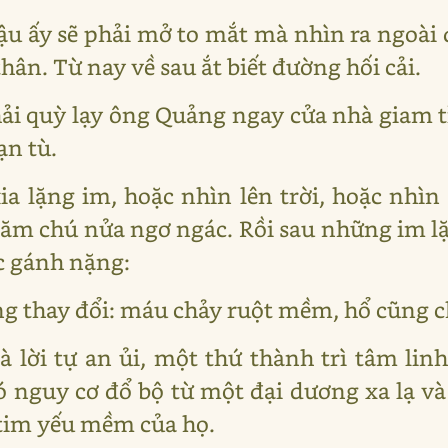
ậu ấy sẽ phải mở to mắt mà nhìn ra ngoài 
hân. Từ nay về sau ắt biết đường hối cải.
hải quỳ lạy ông Quảng ngay cửa nhà giam t
ạn tù.
ia lặng im, hoặc nhìn lên trời, hoặc nhì
hăm chú nửa ngơ ngác. Rồi sau những im l
ợc gánh nặng:
g thay đổi: máu chảy ruột mềm, hổ cũng ch
là lời tự an ủi, một thứ thành trì tâm li
 nguy cơ đổ bộ từ một đại dương xa lạ và 
tim yếu mềm của họ.