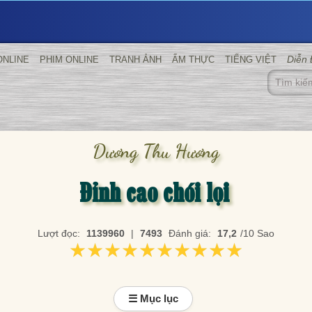
Diễn
ONLINE
PHIM ONLINE
TRANH ẢNH
ẨM THỰC
TIẾNG VIỆT
Dương Thu Hương
Đỉnh cao chói lọi
Lượt đọc:
1139960
|
7493
Đánh giá:
17,2
/10 Sao
★★★★★★★★★★
★★★★★★★★★★
☰ Mục lục