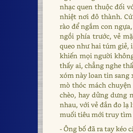
nhạc quen thuộc đối vớ
nhiệt nơi đô thành. Cứ
rào để ngắm con ngựa,
ngồi phía trước, vẻ mặt
queo như hai túm giẻ, 
khiến mọi người không
thấy ai, chẳng nghe thấ
xóm này loan tin sang x
mò thóc mách chuyện 
chèo, hay dửng dưng 
nhau, với vẻ đắn đo lạ
muối tiêu mới truy tìm
- Ông bố đã ra tay kéo 