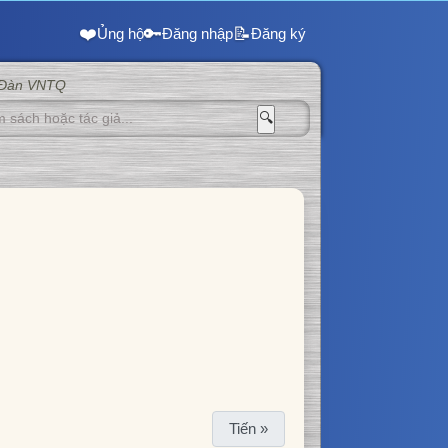
❤️
🔑
📝
Ủng hộ
Đăng nhập
Đăng ký
 Đàn VNTQ
🔍
Tiến »