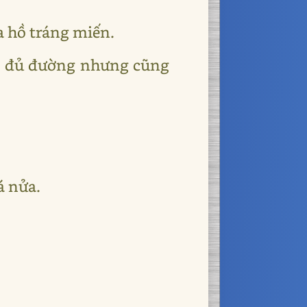
a hồ tráng miến.
ại đủ đường nhưng cũng
á nửa.