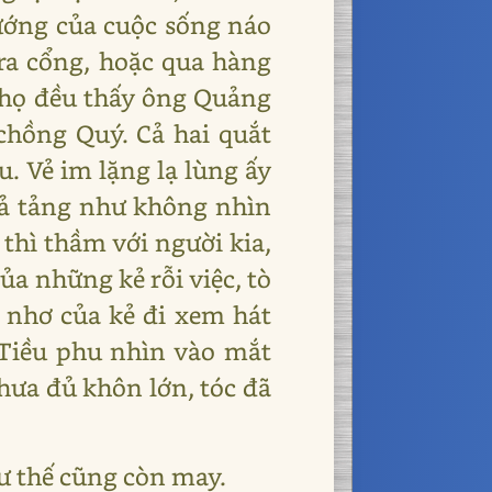
hướng của cuộc sống náo
 ra cổng, hoặc qua hàng
 họ đều thấy ông Quảng
ợ chồng Quý. Cả hai quắt
. Vẻ im lặng lạ lùng ấy
iả tảng như không nhìn
 thì thầm với người kia,
ủa những kẻ rỗi việc, tò
nhơ của kẻ đi xem hát
Tiều phu nhìn vào mắt
hưa đủ khôn lớn, tóc đã
hư thế cũng còn may.