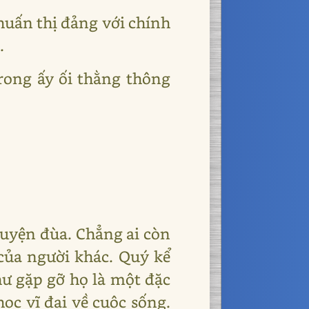
 huấn thị đảng với chính
.
Trong ấy ối thằng thông
uyện đùa. Chẳng ai còn
của người khác. Quý kể
ư gặp gỡ họ là một đặc
ọc vĩ đại về cuộc sống.