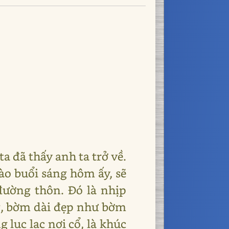
a đã thấy anh ta trở về.
ào buổi sáng hôm ấy, sẽ
ường thôn. Đó là nhịp
, bờm dài đẹp như bờm
 lục lạc nơi cổ, là khúc