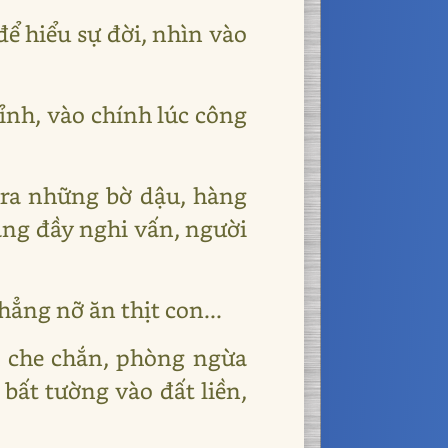
để hiểu sự đời, nhìn vào
ỉnh, vào chính lúc công
n ra những bờ dậu, hàng
ặng đầy nghi vấn, người
ẳng nỡ ăn thịt con...
nh che chắn, phòng ngừa
bất tường vào đất liền,