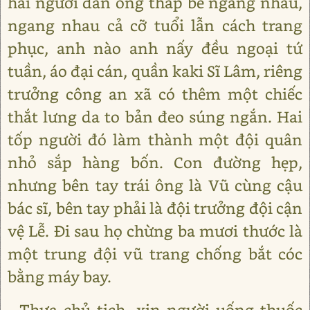
hai người đàn ông thấp bé ngang nhau,
ngang nhau cả cỡ tuổi lẫn cách trang
phục, anh nào anh nấy đều ngoại tứ
tuần, áo đại cán, quần kaki Sĩ Lâm, riêng
trưởng công an xã có thêm một chiếc
thắt lưng da to bản đeo súng ngắn. Hai
tốp người đó làm thành một đội quân
nhỏ sắp hàng bốn. Con đường hẹp,
nhưng bên tay trái ông là Vũ cùng cậu
bác sĩ, bên tay phải là đội trưởng đội cận
vệ Lễ. Đi sau họ chừng ba mươi thước là
một trung đội vũ trang chống bắt cóc
bằng máy bay.
- Thưa chủ tịch, xin người uống thuốc