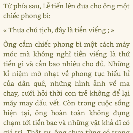
Từ phía sau, Lễ tiến lên đưa cho ông một
chiếc phong bì:
« Thưa chủ tịch, đây là tiền viếng ; »
Ông cầm chiếc phong bì một cách máy
móc mà không nghĩ tiền viếng là thứ
tiền gì và cần bao nhiêu cho đủ. Những
kỉ niệm mờ nhạt về phong tục hiếu hỉ
của dân quê, những hình ảnh về ma
chay, cưới hỏi thời con trẻ không để lại
mảy may dấu vết. Còn trong cuộc sống
hiện tại, ông hoàn toàn không đụng
chạm tới tiền bạc và những vật khả dĩ có
giá trị. Thật sự, ông chưa từng có trong