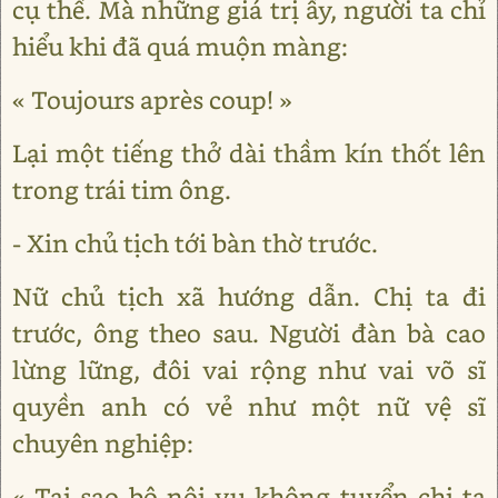
cụ thể. Mà những giá trị ấy, người ta chỉ
hiểu khi đã quá muộn màng:
« Toujours après coup! »
Lại một tiếng thở dài thầm kín thốt lên
trong trái tim ông.
- Xin chủ tịch tới bàn thờ trước.
Nữ chủ tịch xã hướng dẫn. Chị ta đi
trước, ông theo sau. Người đàn bà cao
lừng lững, đôi vai rộng như vai võ sĩ
quyền anh có vẻ như một nữ vệ sĩ
chuyên nghiệp:
« Tại sao bộ nội vụ không tuyển chị ta