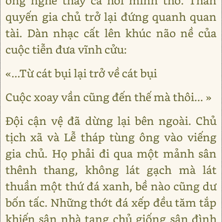
ông nghe thấy cả hơi mình thở. Thân
quyến gia chủ trở lại đứng quanh quan
tài. Dàn nhạc cất lên khúc não nề của
cuộc tiễn đưa vĩnh cửu:
«...Từ cát bụi lại trở về cát bụi
Cuộc xoay vần cũng đến thế mà thôi... »
Đội cận vệ đã dừng lại bên ngoài. Chủ
tịch xã và Lễ tháp tùng ông vào viếng
gia chủ. Họ phải đi qua một mảnh sân
thênh thang, không lát gạch mà lát
thuần một thứ đá xanh, bề nào cũng dư
bốn tấc. Những thớt đá xếp đều tăm tắp
khiến sân nhà tang chủ giống sân đình