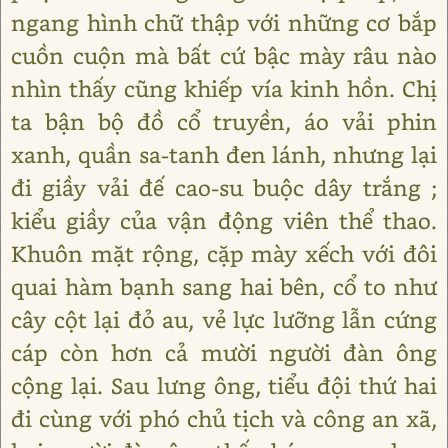
ngang hình chữ thập với những cơ bắp
cuồn cuộn mà bất cứ bậc mày râu nào
nhìn thấy cũng khiếp vía kinh hồn. Chị
ta bận bộ đồ cổ truyền, áo vải phin
xanh, quần sa-tanh đen lánh, nhưng lại
đi giầy vải đế cao-su buộc dây trắng ;
kiểu giầy của vận động viên thể thao.
Khuôn mặt rộng, cặp mày xếch với đôi
quai hàm bạnh sang hai bên, cổ to như
cây cột lại đỏ au, vẻ lực lưỡng lẫn cứng
cáp còn hơn cả mười người đàn ông
cộng lại. Sau lưng ông, tiểu đội thứ hai
đi cùng với phó chủ tịch và công an xã,