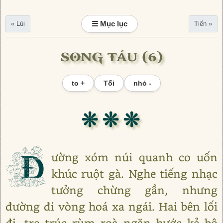
☰ Mục lục
« Lùi
Tiến »
SONG TẤU (6)
to +
Tối
nhỏ -
❊ ❊ ❊
Đ
ường xóm núi quanh co uốn
khúc ruột gà. Nghe tiếng nhạc
tưởng chừng gần, nhưng
đường đi vòng hoá xa ngái. Hai bên lối
đi, tre trúc rùm roà ngăn bước kẻ bộ