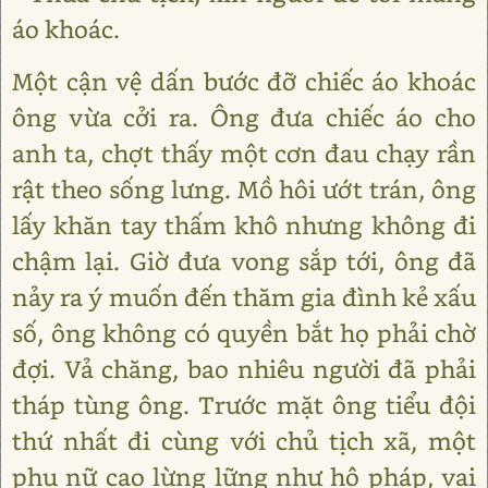
áo khoác.
Một cận vệ dấn bước đỡ chiếc áo khoác
ông vừa cởi ra. Ông đưa chiếc áo cho
anh ta, chợt thấy một cơn đau chạy rần
rật theo sống lưng. Mồ hôi ướt trán, ông
lấy khăn tay thấm khô nhưng không đi
chậm lại. Giờ đưa vong sắp tới, ông đã
nảy ra ý muốn đến thăm gia đình kẻ xấu
số, ông không có quyền bắt họ phải chờ
đợi. Vả chăng, bao nhiêu người đã phải
tháp tùng ông. Trước mặt ông tiểu đội
thứ nhất đi cùng với chủ tịch xã, một
phụ nữ cao lừng lững như hộ pháp, vai