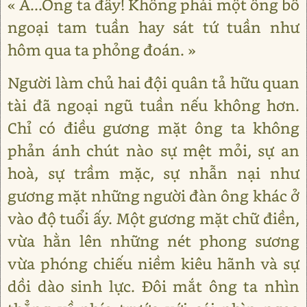
« A...Ông ta đây! Không phải một ông bố
ngoại tam tuần hay sát tứ tuần như
hôm qua ta phỏng đoán. »
Người làm chủ hai đội quân tả hữu quan
tài đã ngoại ngũ tuần nếu không hơn.
Chỉ có điều gương mặt ông ta không
phản ánh chút nào sự mệt mỏi, sự an
hoà, sự trầm mặc, sự nhẫn nại như
gương mặt những người đàn ông khác ở
vào độ tuổi ấy. Một gương mặt chữ điền,
vừa hằn lên những nét phong sương
vừa phóng chiếu niềm kiêu hãnh và sự
dồi dào sinh lực. Đôi mắt ông ta nhìn