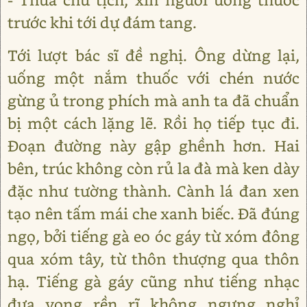
trước khi tới dự đám tang.
Tới lượt bác sĩ đề nghị. Ông dừng lại,
uống một nắm thuốc với chén nước
gừng ủ trong phích mà anh ta đã chuẩn
bị một cách lặng lẽ. Rồi họ tiếp tục đi.
Đoạn đường này gập ghềnh hơn. Hai
bên, trúc không còn rủ la đà mà ken dày
đặc như tường thành. Cành lá đan xen
tạo nên tấm mái che xanh biếc. Đã đúng
ngọ, bởi tiếng gà eo óc gáy từ xóm đông
qua xóm tây, từ thôn thượng qua thôn
hạ. Tiếng gà gáy cũng như tiếng nhạc
đưa vong rền rĩ không ngưng nghỉ