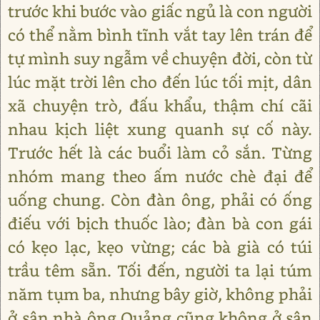
trước khi bước vào giấc ngủ là con người
có thể nằm bình tĩnh vắt tay lên trán để
tự mình suy ngẫm về chuyện đời, còn từ
lúc mặt trời lên cho đến lúc tối mịt, dân
xã chuyện trò, đấu khẩu, thậm chí cãi
nhau kịch liệt xung quanh sự cố này.
Trước hết là các buổi làm cỏ sắn. Từng
nhóm mang theo ấm nước chè đại để
uống chung. Còn đàn ông, phải có ống
điếu với bịch thuốc lào; đàn bà con gái
có kẹo lạc, kẹo vừng; các bà già có túi
trầu têm sẵn. Tối đến, người ta lại túm
năm tụm ba, nhưng bây giờ, không phải
ở sân nhà ông Quảng cũng không ở sân