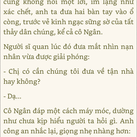
cũng không nói một lời, im lặng như
xác chết, anh ta đưa hai bàn tay vào ổ
còng, trước vẻ kinh ngạc sững sờ của tất
thảy dân chúng, kể cả cô Ngân.
Người sĩ quan lúc đó đưa mắt nhìn nạn
nhân vừa được giải phóng:
- Chị có cần chúng tôi đưa về tận nhà
hay không?
- Dạ...
Cô Ngân đáp một cách máy móc, dường
như chưa kịp hiểu người ta hỏi gì. Anh
công an nhắc lại, giọng nhẹ nhàng hơn: