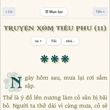
☰ Mục lục
« Lùi
Tiến »
TRUYỆN XÓM TIỀU PHU (11)
to +
Tối
nhỏ -
❊ ❊ ❊
N
gày hôm sau, mưa lại rơi sầm
sập.
Thế là ý đồ lên nương làm cỏ sắn bị bãi
bỏ. Người ta thở dài vì càng mưa, cỏ sẽ