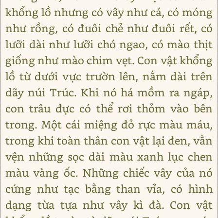
khổng lồ nhưng có vây như cá, có móng
như rồng, có đuôi chẻ như đuôi rết, có
lưỡi dài như lưỡi chó ngao, có mào thịt
giống như mào chim vẹt. Con vật khổng
lồ từ dưới vực trườn lên, nằm dài trên
dãy núi Trúc. Khi nó há mồm ra ngáp,
con trâu đực có thể rơi thỏm vào bên
trong. Một cái miệng đỏ rực màu máu,
trong khi toàn thân con vật lại đen, vằn
vện những sọc dài màu xanh lục chen
màu vàng ốc. Những chiếc vây của nó
cứng như tạc bằng than vỉa, có hình
dạng từa tựa như vây kì đà. Con vật