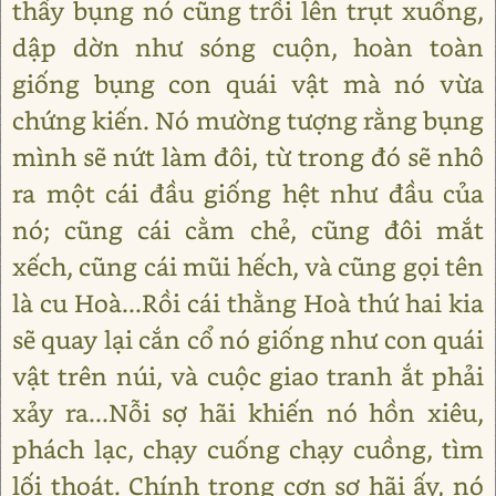
thấy bụng nó cũng trồi lên trụt xuống,
dập dờn như sóng cuộn, hoàn toàn
giống bụng con quái vật mà nó vừa
chứng kiến. Nó mường tượng rằng bụng
mình sẽ nứt làm đôi, từ trong đó sẽ nhô
ra một cái đầu giống hệt như đầu của
nó; cũng cái cằm chẻ, cũng đôi mắt
xếch, cũng cái mũi hếch, và cũng gọi tên
là cu Hoà...Rồi cái thằng Hoà thứ hai kia
sẽ quay lại cắn cổ nó giống như con quái
vật trên núi, và cuộc giao tranh ắt phải
xảy ra...Nỗi sợ hãi khiến nó hồn xiêu,
phách lạc, chạy cuống chạy cuồng, tìm
lối thoát. Chính trong cơn sợ hãi ấy, nó