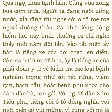
Qua ngọ, mưa tạnh hẳn. Cũng vừa xong
bữa cơm trưa. Người ta đang ngồi uống
nước, xỉa răng thì nghe còi ô tô toe toe
ngoài đường thôn. Cái thứ tiếng động
hiếm hoi này bình thường ra chỉ nghe
thấy mỗi năm đôi lần. Vào tất niên ấy
hẳn là tiếng xe của đội chèo lên diễn.
Còn năm thì mười hoạ, ấy là tiếng xe của
phái đoàn y tế về kiểm tra các loại bệnh
nghiêm trọng như sốt rét rừng, viêm
gan, bạch hầu, hoặc bệnh phụ khoa cho
đám đàn bà, con gái. Với người dân Xóm
Tiều phu, tiếng còi ô tô đồng nghĩa với
một biến cố vui mừng, vì cùng với nó là