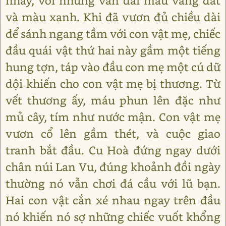
nhẫy, với những vằn dài màu vàng đất
và màu xanh. Khi đã vươn đủ chiều dài
để sánh ngang tầm với con vật mẹ, chiếc
đầu quái vật thứ hai này gầm một tiếng
hung tợn, táp vào đầu con mẹ một cú dữ
dội khiến cho con vật mẹ bị thương. Từ
vết thương ấy, máu phun lên đặc như
mủ cây, tím như nước mận. Con vật mẹ
vươn cổ lên gầm thét, và cuộc giao
tranh bắt đầu. Cu Hoà đứng ngay dưới
chân núi Lan Vu, đúng khoảnh đồi ngày
thường nó vẫn chơi đá cầu với lũ bạn.
Hai con vật cắn xé nhau ngay trên đầu
nó khiến nó sợ những chiếc vuốt khổng