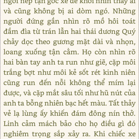
ngồi nép tận góc xe để khỏi nhìn thấy ai
và cũng không bị ai dòm ngó. Những
người đứng gần nhìn rõ mồ hôi toát
đầm đìa từ trán lẫn hai thái dương Quý
chảy dọc theo gương mặt dài và nhọn,
loang xuống tận cằm. Họ còn nhìn rõ
hai bàn tay anh ta run như giẽ, cặp môi
trắng bợt như môi kẻ sốt rét kinh niên
cũng run đến nỗi không thể mím lại
được, và cặp mắt sâu tối như hũ nút của
anh ta bỗng nhiên bạc hết màu. Tất thảy
vẻ lạ lùng ấy khiến đám đông nín thở.
Linh cảm mách bảo cho họ điều gì đó
nghiêm trọng sắp xảy ra. Khi chiếc xe