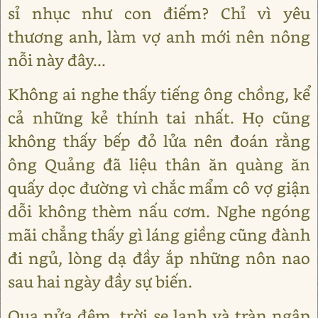
sỉ nhục như con điếm? Chỉ vì yêu
thương anh, làm vợ anh mới nên nông
nỗi này đây...
Không ai nghe thấy tiếng ông chồng, kể
cả những kẻ thính tai nhất. Họ cũng
không thấy bếp đỏ lửa nên đoán rằng
ông Quảng đã liệu thân ăn quàng ăn
quấy dọc đường vì chắc mẩm cô vợ giận
dỗi không thèm nấu cơm. Nghe ngóng
mãi chẳng thấy gì láng giềng cũng đành
đi ngủ, lòng dạ đầy ắp những nôn nao
sau hai ngày đầy sự biến.
Qua nửa đêm, trời se lạnh và tràn ngập