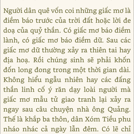
Người dân quê vốn coi những giấc mơ là
điềm báo trước của trời đất hoặc lời đe
doạ của quỷ thần. Có giấc mơ báo điềm
lành, có giấc mơ báo điềm dữ. Sau các
giấc mơ dữ thường xảy ra thiên tai hay
địa hoạ. Rồi chúng sinh sẽ phải khốn
đốn long đong trong một thời gian dài.
Không hiểu ngẫu nhiên hay các đấng
thần linh cố ý răn dạy loài người mà
giấc mơ mẫu tử giao tranh lại xảy ra
ngay sau câu chuyện nhà ông Quảng.
Thế là khắp ba thôn, dân Xóm Tiều phu
nháo nhác cả ngày lẫn đêm. Có lẽ chỉ