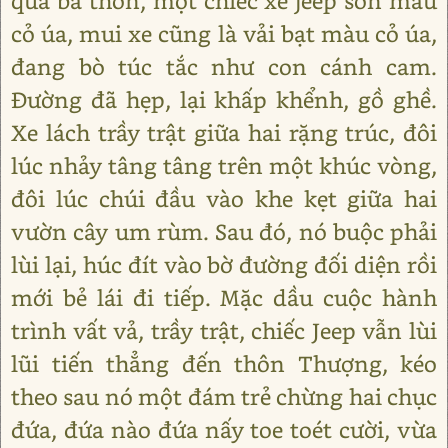
qua ba thôn, một chiếc xe jeep sơn màu
cỏ úa, mui xe cũng là vải bạt màu cỏ úa,
đang bò túc tắc như con cánh cam.
Đường đã hẹp, lại khấp khểnh, gồ ghề.
Xe lách trầy trật giữa hai rặng trúc, đôi
lúc nhảy tâng tâng trên một khúc vòng,
đôi lúc chúi đầu vào khe kẹt giữa hai
vườn cây um rùm. Sau đó, nó buộc phải
lùi lại, húc đít vào bờ đường đối diện rồi
mới bẻ lái đi tiếp. Mặc dầu cuộc hành
trình vất vả, trầy trật, chiếc Jeep vẫn lùi
lũi tiến thẳng đến thôn Thượng, kéo
theo sau nó một đám trẻ chừng hai chục
đứa, đứa nào đứa nấy toe toét cười, vừa