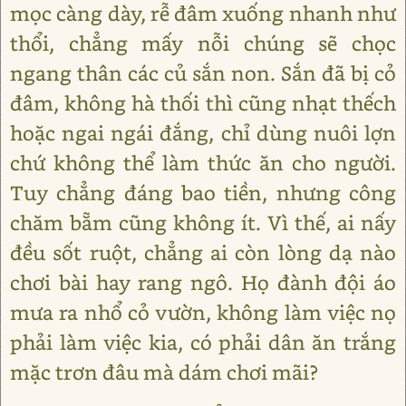
mọc càng dày, rễ đâm xuống nhanh như
thổi, chẳng mấy nỗi chúng sẽ chọc
ngang thân các củ sắn non. Sắn đã bị cỏ
đâm, không hà thối thì cũng nhạt thếch
hoặc ngai ngái đắng, chỉ dùng nuôi lợn
chứ không thể làm thức ăn cho người.
Tuy chẳng đáng bao tiền, nhưng công
chăm bẵm cũng không ít. Vì thế, ai nấy
đều sốt ruột, chẳng ai còn lòng dạ nào
chơi bài hay rang ngô. Họ đành đội áo
mưa ra nhổ cỏ vườn, không làm việc nọ
phải làm việc kia, có phải dân ăn trắng
mặc trơn đâu mà dám chơi mãi?