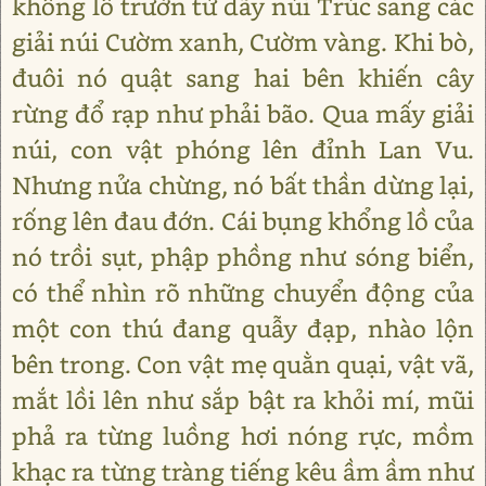
khổng lồ trườn từ dãy núi Trúc sang các
giải núi Cườm xanh, Cườm vàng. Khi bò,
đuôi nó quật sang hai bên khiến cây
rừng đổ rạp như phải bão. Qua mấy giải
núi, con vật phóng lên đỉnh Lan Vu.
Nhưng nửa chừng, nó bất thần dừng lại,
rống lên đau đớn. Cái bụng khổng lồ của
nó trồi sụt, phập phồng như sóng biển,
có thể nhìn rõ những chuyển động của
một con thú đang quẫy đạp, nhào lộn
bên trong. Con vật mẹ quằn quại, vật vã,
mắt lồi lên như sắp bật ra khỏi mí, mũi
phả ra từng luồng hơi nóng rực, mồm
khạc ra từng tràng tiếng kêu ầm ầm như