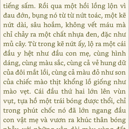
tiếng sấm. Rồi qua một hồi lồng lộn vì
đau đớn, bụng nó từ từ nứt toác, một kẽ
nứt dài, sâu hoắm, không vết máu mà
chỉ chảy ra một chất nhựa đen, đặc như
mủ cây. Từ trong kẽ nứt ấy, lộ ra một cái
đầu y hệt như đầu con mẹ, cùng hình
dáng, cùng màu sắc, cùng cả vẻ hung dữ
của đôi mắt lồi, cùng cả màu đỏ như son
của chiếc mào thịt khổng lồ giống như
mào vẹt. Cái đầu thứ hai lớn lên vùn
vụt, tựa hồ một trái bóng được thổi, chỉ
trong phút chốc nó đã lớn ngang đầu
con vật mẹ và vươn ra khúc thân bóng