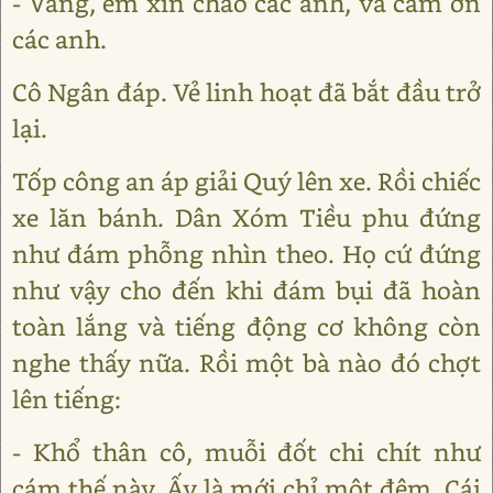
- Vâng, em xin chào các anh, và cảm ơn
các anh.
Cô Ngân đáp. Vẻ linh hoạt đã bắt đầu trở
lại.
Tốp công an áp giải Quý lên xe. Rồi chiếc
xe lăn bánh. Dân Xóm Tiều phu đứng
như đám phỗng nhìn theo. Họ cứ đứng
như vậy cho đến khi đám bụi đã hoàn
toàn lắng và tiếng động cơ không còn
nghe thấy nữa. Rồi một bà nào đó chợt
lên tiếng:
- Khổ thân cô, muỗi đốt chi chít như
cám thế này. Ấy là mới chỉ một đêm. Cái