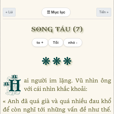
☰ Mục lục
« Lùi
Tiến »
SONG TẤU (7)
to +
Tối
nhỏ -
❊ ❊ ❊
H
ai người im lặng. Vũ nhìn ông
với cái nhìn khắc khoải:
« Anh đã quá già và quá nhiều đau khổ
để còn nghĩ tới những vấn đề như thế.