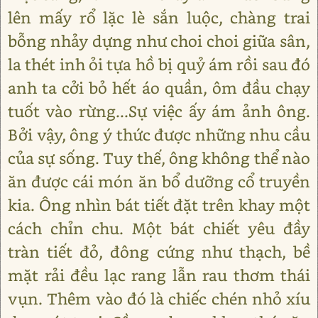
lên mấy rổ lặc lè sắn luộc, chàng trai
bỗng nhảy dựng như choi choi giữa sân,
la thét inh ỏi tựa hồ bị quỷ ám rồi sau đó
anh ta cởi bỏ hết áo quần, ôm đầu chạy
tuốt vào rừng...Sự việc ấy ám ảnh ông.
Bởi vậy, ông ý thức được những nhu cầu
của sự sống. Tuy thế, ông không thể nào
ăn được cái món ăn bổ dưỡng cổ truyền
kia. Ông nhìn bát tiết đặt trên khay một
cách chỉn chu. Một bát chiết yêu đầy
tràn tiết đỏ, đông cứng như thạch, bề
mặt rải đều lạc rang lẫn rau thơm thái
vụn. Thêm vào đó là chiếc chén nhỏ xíu