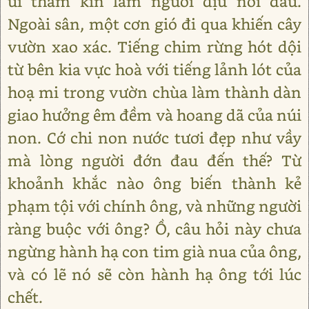
ủi thầm kín làm nguôi dịu nỗi đau.
Ngoài sân, một cơn gió đi qua khiến cây
vườn xao xác. Tiếng chim rừng hót dội
từ bên kia vực hoà với tiếng lảnh lót của
hoạ mi trong vườn chùa làm thành dàn
giao hưởng êm đềm và hoang dã của núi
non. Cớ chi non nước tươi đẹp như vầy
mà lòng người đớn đau đến thế? Từ
khoảnh khắc nào ông biến thành kẻ
phạm tội với chính ông, và những người
ràng buộc với ông? Ồ, câu hỏi này chưa
ngừng hành hạ con tim già nua của ông,
và có lẽ nó sẽ còn hành hạ ông tới lúc
chết.