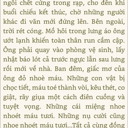
ngồi chết cứng trong rạp, cho đến khi
buổi chiếu kết thúc, chờ những người
khác đi vãn mới đứng lên. Bên ngoài,
trời rét cóng. Mồ hôi trong lưng áo ông
ướt lạnh khiến toàn thân run cầm cập.
Ông phải quay vào phòng vệ sinh, lấy
nhật báo lót cả trước ngực lẫn sau lưng
rồi mới về nhà. Ban đêm, giấc mơ của
ông đỏ nhoè máu. Những con vật bị
chọc tiết, máu toé thành vòi, kêu thét, co
giật, rãy giụa một cách điên cuồng và
tuyệt vọng. Những cái miệng nhoe
nhoét máu tươi. Những nụ cười cũng
nhoe nhoét máu tươi...Tất cả cùng đồng