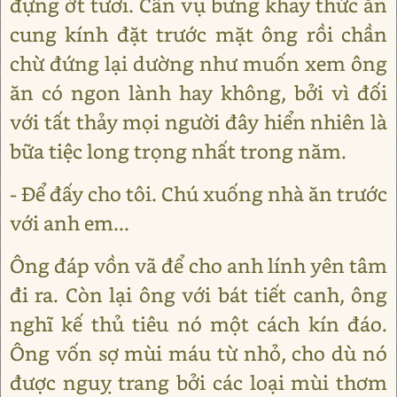
đựng ớt tươi. Cần vụ bưng khay thức ăn
cung kính đặt trước mặt ông rồi chần
chừ đứng lại dường như muốn xem ông
ăn có ngon lành hay không, bởi vì đối
với tất thảy mọi người đây hiển nhiên là
bữa tiệc long trọng nhất trong năm.
- Để đấy cho tôi. Chú xuống nhà ăn trước
với anh em...
Ông đáp vồn vã để cho anh lính yên tâm
đi ra. Còn lại ông với bát tiết canh, ông
nghĩ kế thủ tiêu nó một cách kín đáo.
Ông vốn sợ mùi máu từ nhỏ, cho dù nó
được nguỵ trang bởi các loại mùi thơm