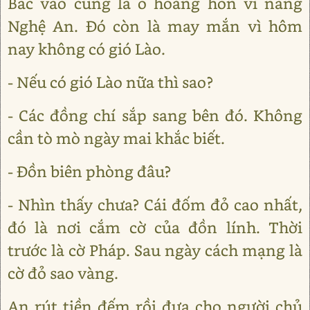
Bắc vào cũng la ó hoảng hồn vì nắng
Nghệ An. Đó còn là may mắn vì hôm
nay không có gió Lào.
- Nếu có gió Lào nữa thì sao?
- Các đồng chí sắp sang bên đó. Không
cần tò mò ngày mai khắc biết.
- Đồn biên phòng đâu?
- Nhìn thấy chưa? Cái đốm đỏ cao nhất,
đó là nơi cắm cờ của đồn lính. Thời
trước là cờ Pháp. Sau ngày cách mạng là
cờ đỏ sao vàng.
An rút tiền đếm rồi đưa cho người chủ