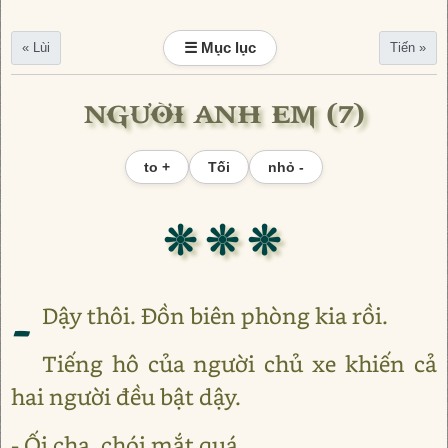
☰ Mục lục
« Lùi
Tiến »
NGƯỜI ANH EM (7)
to +
Tối
nhỏ -
❊ ❊ ❊
-
Dậy thôi. Đồn biên phòng kia rồi.
Tiếng hô của người chủ xe khiến cả
hai người đều bật dậy.
- Ối cha, chói mắt quá....