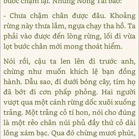
bước chậm lại. Nhưng Nông Tài bảo:
- Chưa chậm chân được đâu. Khoảng
rừng này thưa lắm, ngựa chạy tha hồ. Ta
phải vào được đến lòng rừng, lối đi vừa
lọt bước chân mới mong thoát hiểm.
Nói rồi, cậu ta len lên đi trước anh,
chừng như muốn khích lệ bạn đồng
hành. Dẫu sao, đi dưới bóng cây, tim họ
đã bớt đi cơn phấp phỏng. Hai người
vượt qua một cánh rừng dốc xuôi xuống
trảng. Một trảng cỏ tí hon, nói cho đúng
là một rẻo chân núi phủ đầy thứ cỏ dài
lông xám bạc. Qua đó chừng mươi phút,