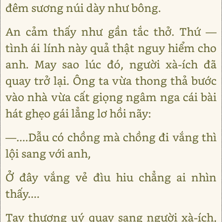
đêm sương núi dày như bông.
An cảm thấy như gần tắc thở. Thứ ―
tình ái lính này quả thật nguy hiểm cho
anh. May sao lúc đó, người xà-ích đã
quay trở lại. Ông ta vừa thong thả bước
vào nhà vừa cất giọng ngâm nga cái bài
hát ghẹo gái lẳng lơ hồi nãy:
―....Dẫu có chồng mà chồng đi vắng thì
lội sang với anh,
Ở đây vắng vẻ đìu hiu chẳng ai nhìn
thấy....
Tay thượng uý quay sang người xà-ích,