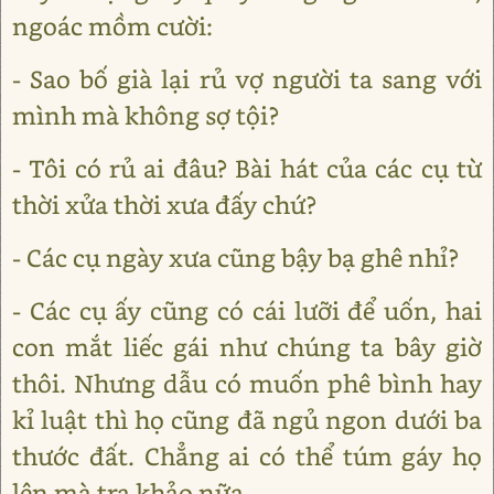
ngoác mồm cười:
- Sao bố già lại rủ vợ người ta sang với
mình mà không sợ tội?
- Tôi có rủ ai đâu? Bài hát của các cụ từ
thời xửa thời xưa đấy chứ?
- Các cụ ngày xưa cũng bậy bạ ghê nhỉ?
- Các cụ ấy cũng có cái lưỡi để uốn, hai
con mắt liếc gái như chúng ta bây giờ
thôi. Nhưng dẫu có muốn phê bình hay
kỉ luật thì họ cũng đã ngủ ngon dưới ba
thước đất. Chẳng ai có thể túm gáy họ
lên mà tra khảo nữa.