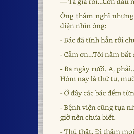
― Ta già rồi...Cơn đau 
Ông thầm nghĩ nhưng 
diện nhìn ông:
- Bác đã tỉnh hẳn rồi 
- Cảm ơn...Tôi nằm bất 
- Ba ngày rưỡi. A, phải
Hôm nay là thứ tư, mườ
- Ở đây các bác đếm từn
- Bệnh viện cũng tựa n
giờ nên chưa biết.
- Thú thật. Đi thăm mọi