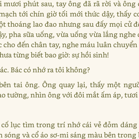
i mươi phút sau, tay ông đã rã rời và ông
ạch tới chín giờ tối mới thức dậy, thấy c
ột thoáng lao đao nhưng sau đấy mọi cử độ
y, pha sữa uống, vừa uống vừa lắng nghe c
c cho đến chân tay, nghe máu luân chuyể
a từng biết bao giờ: sự hồi sinh!
bác. Bác có nhớ ra tôi không?
 bên tai ông. Ông quay lại, thấy một ng
o tường, nhìn ông với đôi mắt ấm áp, tươi 
, cố lục tìm trong trí nhớ cái vẻ đỏm dáng
sóng và cổ áo sơ-mi sáng màu bên trong b