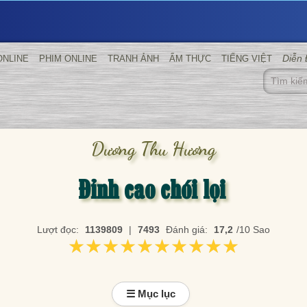
Diễn
ONLINE
PHIM ONLINE
TRANH ẢNH
ẨM THỰC
TIẾNG VIỆT
Dương Thu Hương
Đỉnh cao chói lọi
Lượt đọc:
1139809
|
7493
Đánh giá:
17,2
/10 Sao
★★★★★★★★★★
★★★★★★★★★★
☰ Mục lục