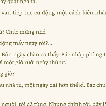
này quật ngã ta.
vẫn tiếp tục cử động một cách kiên nhẫ
chứ? Chúc mừng nhé.
động mấy ngày rồi?...
...Bốn ngày chẵn cả thẩy. Bác nhập phòng 
i một giờ rưỡi ngày thứ tư.
g giờ?
hư nhà tù, một ngày dài hơn thế kỉ. Bác ch
 người, tôi đã từng. Nhưng chính tôi, đây l