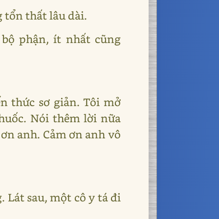
tổn thất lâu dài.
 bộ phận, ít nhất cũng
n thức sơ giản. Tôi mở
huốc. Nói thêm lời nữa
m ơn anh. Cảm ơn anh vô
. Lát sau, một cô y tá đi