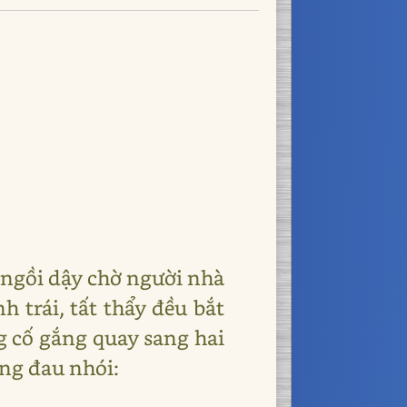
 ngồi dậy chờ người nhà
h trái, tất thẩy đều bắt
g cố gắng quay sang hai
ông đau nhói: