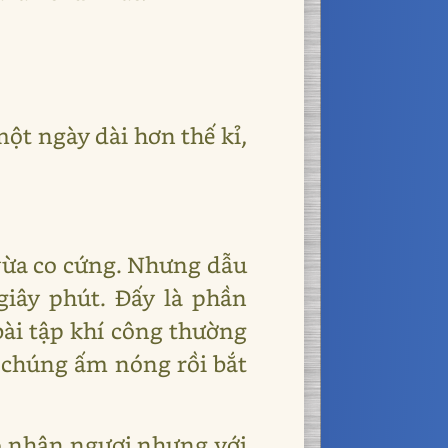
một ngày dài hơn thế kỉ,
 vừa co cứng. Nhưng dẫu
giây phút. Đấy là phần
bài tập khí công thường
o chúng ấm nóng rồi bắt
ấp nhận ngươi nhưng với