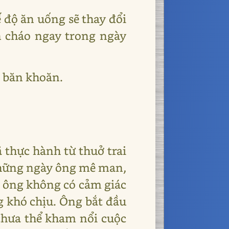
 độ ăn uống sẽ thay đổi
ăn cháo ngay trong ngày
i băn khoăn.
ã thực hành từ thuở trai
 những ngày ông mê man,
n ông không có cảm giác
ng khó chịu. Ông bắt đầu
chưa thể kham nổi cuộc