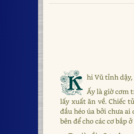
K
hi Vũ tỉnh dậy
Ấy là giờ cơm 
lấy xuất ăn về. Chiếc t
đầu héo úa bởi chưa ai
bên để cho các cơ bắp ở