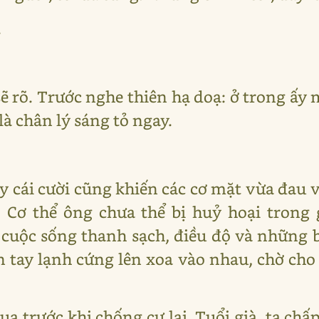
.
 sẽ rõ. Trước nghe thiên hạ doạ: ở trong ấy 
là chân lý sáng tỏ ngay.
y cái cười cũng khiến các cơ mặt vừa đau
. Cơ thể ông chưa thể bị huỷ hoại trong 
cuộc sống thanh sạch, điều độ và những 
 tay lạnh cứng lên xoa vào nhau, chờ ch
ua trước khi chống cự lại. Tuổi già, ta ch