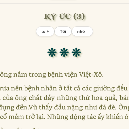
KÝ ỨC (3)
to +
Tối
nhỏ -
❊ ❊ ❊
, ông nằm trong bệnh viện Việt-Xô.
trưa nên bệnh nhân ở tất cả các giường đều
ủ của ông chất đầy những thứ hoa quả, bán
 đụng đến.Vũ thấy đầu nặng như đá đè. Ôn
 cổ mềm trở lại. Những động tác ấy khiến 