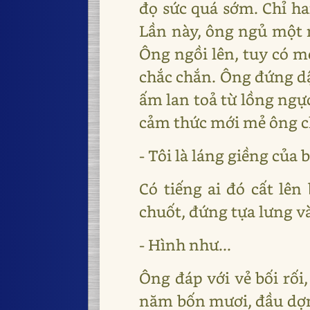
đọ sức quá sớm. Chỉ ha
Lần này, ông ngủ một m
Ông ngồi lên, tuy có m
chắc chắn. Ông đứng dậ
ấm lan toả từ lồng ngự
cảm thức mới mẻ ông chư
- Tôi là láng giềng của 
Có tiếng ai đó cất lên
chuốt, đứng tựa lưng và
- Hình như...
Ông đáp với vẻ bối rối
năm bốn mươi, đầu dợn 