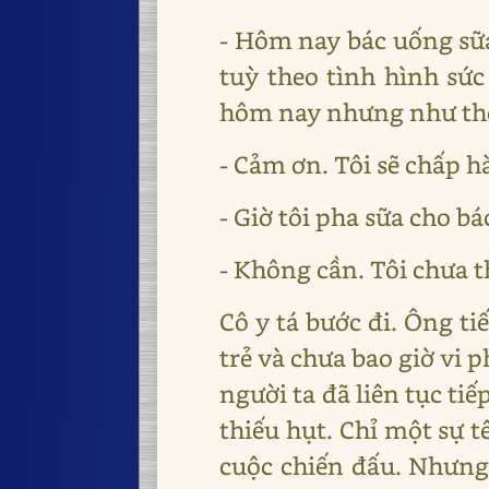
- Hôm nay bác uống sữa
tuỳ theo tình hình sức
hôm nay nhưng như thế 
- Cảm ơn. Tôi sẽ chấp 
- Giờ tôi pha sữa cho bá
- Không cần. Tôi chưa t
Cô y tá bước đi. Ông ti
trẻ và chưa bao giờ vi
người ta đã liên tục t
thiếu hụt. Chỉ một sự t
cuộc chiến đấu. Nhưng