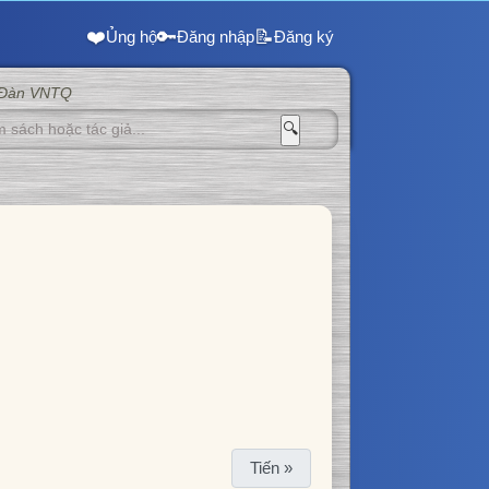
❤️
🔑
📝
Ủng hộ
Đăng nhập
Đăng ký
 Đàn VNTQ
🔍
Tiến »