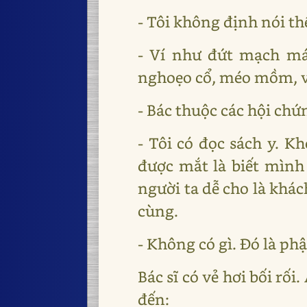
- Tôi không định nói th
- Ví như đứt mạch máu
nghoẹo cổ, méo mồm, v.
- Bác thuộc các hội ch
- Tôi có đọc sách y. 
được mắt là biết mình
người ta dễ cho là khá
cùng.
- Không có gì. Đó là ph
Bác sĩ có vẻ hơi bối rối
đến: