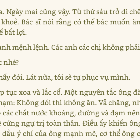
. Ngày mai cũng vậy. Từ thứ sáu trở đi chế
 khoẻ. Bác sĩ nói rằng có thể bác muốn 
bất lợi.
hành mệnh lệnh. Các anh các chị không phả
c nhé?
hấy đói. Lát nữa, tôi sẽ tự phục vụ mình.
ếp tục xoa và lắc cổ. Một nguyên tắc ông đ
 phạm: Không đói thì không ăn. Vả chăng,
iếp các chất nước khoáng, đường và đạm nê
ê cứng ngự trị toàn thân. Điều ấy khiến ô
 dầu ý chí của ông mạnh mẽ, cơ thể ông 