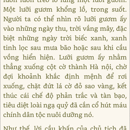
Một lưỡi gươm khổng lồ, trong suốt.
Người ta có thể nhìn rõ lưỡi gươm ấy
vào những ngày thu, trời vắng mây, đặc
biệt những ngày trời biếc xanh, xanh
tinh lọc sau mưa bão hoặc sau khi cầu
vồng hiển hiện. Lưỡi gươm ấy nhằm
thẳng xuống cột cờ thành Hà nội, chờ
đợi khoảnh khắc định mệnh để rơi
xuống, chặt đứt lá cờ đỏ sao vàng, kết
thúc cái chế độ phản trắc và tàn bạo,
tiêu diệt loài ngạ quỷ đã cắn cổ hút máu
chính dân tộc nuôi dưỡng nó.
Như thế, lời cầu khấn của chủ tịch đã