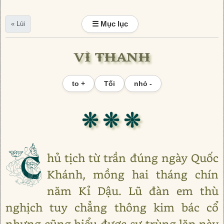
☰ Mục lục
« Lùi
VĨ THANH
to +
Tối
nhỏ -
❊ ❊ ❊
C
hủ tịch từ trần đúng ngày Quốc
Khánh, mồng hai tháng chín
năm Kỉ Dậu. Lũ đàn em thù
nghịch tuy chẳng thông kim bác cổ
nhưng cũng hiểu được sự trùng lặp này