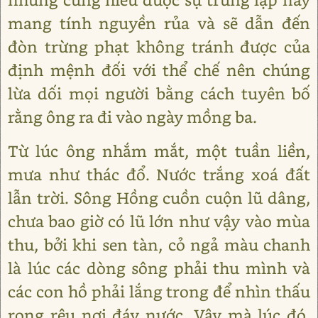
mang tính nguyền rủa và sẽ dẫn đến
đòn trừng phạt không tránh được của
định mệnh đối với thể chế nên chúng
lừa dối mọi người bằng cách tuyên bố
rằng ông ra đi vào ngày mồng ba.
Từ lúc ông nhắm mắt, một tuần liền,
mưa như thác đổ. Nước trắng xoá đất
lẫn trời. Sông Hồng cuồn cuộn lũ dâng,
chưa bao giờ có lũ lớn như vậy vào mùa
thu, bởi khi sen tàn, cỏ ngả màu chanh
là lúc các dòng sông phải thu mình và
các con hồ phải lắng trong để nhìn thấu
rong rêu nơi đáy nước. Vậy mà lúc đó,