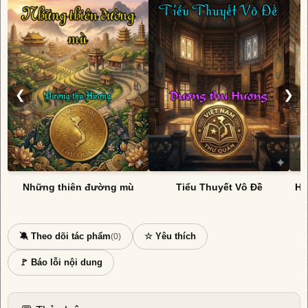
❮
❯
Những thiên đường mù
Tiểu Thuyết Vô Đề
HÀ
🔕 Theo dõi tác phẩm
☆ Yêu thích
(0)
🚩 Báo lỗi nội dung