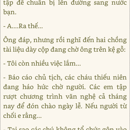
tập để chuẩn bị lên đường sang nước
bạn.
- A....Ra thế...
Ông đáp, nhưng rồi nghĩ đến hai chồng
tài liệu dày cộp đang chờ ông trên kệ gỗ:
- Tôi còn nhiều việc lắm...
- Báo cáo chủ tịch, các cháu thiếu niên
đang háo hức chờ người. Các em tập
rượt chương trình văn nghệ cả tháng
nay để đón chào ngày lễ. Nếu người từ
chối e rằng...
- Tại sao các chú không tổ chức gộp vào