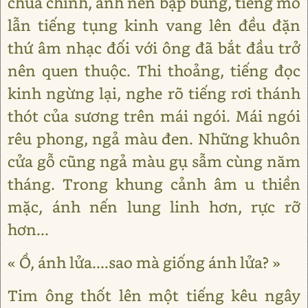
chùa chính, ánh nến bập bùng, tiếng mõ
lẫn tiếng tụng kinh vang lên đều đặn
thứ âm nhạc đối với ông đã bắt đầu trở
nên quen thuộc. Thi thoảng, tiếng đọc
kinh ngừng lại, nghe rõ tiếng rơi thánh
thót của sương trên mái ngói. Mái ngói
rêu phong, ngả màu đen. Những khuôn
cửa gỗ cũng ngả màu gụ sẫm cùng năm
tháng. Trong khung cảnh âm u thiền
mặc, ánh nến lung linh hơn, rực rỡ
hơn...
« Ồ, ánh lửa....sao mà giống ánh lửa? »
Tim ông thốt lên một tiếng kêu ngây