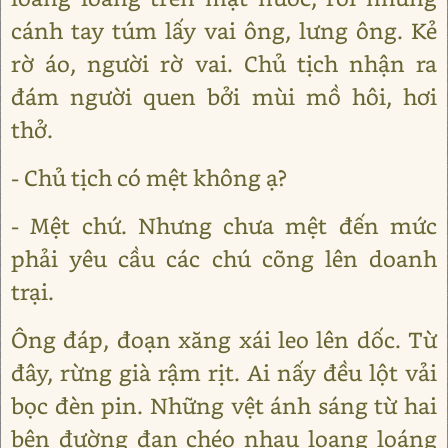
cánh tay túm lấy vai ông, lưng ông. Kẻ
rờ áo, người rờ vai. Chủ tịch nhận ra
đám người quen bởi mùi mồ hôi, hơi
thở.
- Chủ tịch có mệt không ạ?
- Mệt chứ. Nhưng chưa mệt đến mức
phải yêu cầu các chú cõng lên doanh
trại.
Ông đáp, đoạn xăng xái leo lên dốc. Từ
đây, rừng già rậm rịt. Ai nấy đều lột vải
bọc đèn pin. Những vệt ánh sáng từ hai
bên đường đan chéo nhau loang loáng