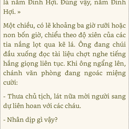
là năm Đinh Hợi. Đúng vậy, năm Đinh
Hợi. »
Một chiều, có lẽ khoảng ba giờ rưỡi hoặc
non bốn giờ, chiểu theo độ xiên của các
tia nắng lọt qua kẽ lá. Ông đang chúi
đầu xuống đọc tài liệu chợt nghe tiếng
hắng giọng liên tục. Khi ông ngẩng lên,
chánh văn phòng đang ngoác miệng
cười:
- Thưa chủ tịch, lát nữa mời người sang
dự liên hoan với các cháu.
- Nhân dịp gì vậy?