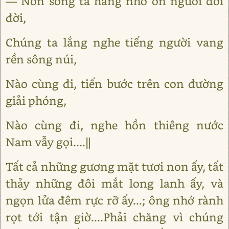
― Non sông ta hằng nhớ ơn người đời
đời,
Chúng ta lắng nghe tiếng người vang
rền sông núi,
Nào cùng đi, tiến bước trên con đường
giải phóng,
Nào cùng đi, nghe hồn thiêng nước
Nam vẫy gọi....‖
Tất cả những gương mặt tươi non ấy, tất
thảy những đôi mắt long lanh ấy, và
ngọn lửa đêm rực rỡ ấy...; ông nhớ rành
rọt tới tận giờ....Phải chăng vì chúng