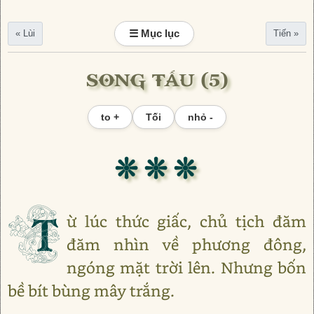
☰ Mục lục
« Lùi
Tiến »
SONG TẤU (5)
to +
Tối
nhỏ -
❊ ❊ ❊
T
ừ lúc thức giấc, chủ tịch đăm
đăm nhìn về phương đông,
ngóng mặt trời lên. Nhưng bốn
bề bít bùng mây trắng.