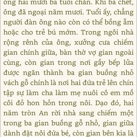
ông hai mươi ba tuổi chẵn. Khi bà chết,
ông đã ngoại năm mươi. Tuổi ấy, chẳng
người đàn ông nào còn có thể bồng ẵm
hoặc cho trẻ bú mớm. Trong ngôi nhà
rộng rênh của ông, xưởng cưa chiếm
gian chính giữa, bàn thờ vợ gian ngoài
cùng, còn gian trong nơi gầy bếp lửa
được ngăn thành ba gian buồng nhỏ
vách gỗ chính là nơi hai đứa trẻ lên chín
tập sự làm cha làm mẹ nuôi cô em mồ
côi đỏ hon hỏn trong nôi. Dạo đó, hai
năm tròn An rời nhà sang chiếm một
trong ba gian buồng gỗ nhỏ, gian giữa
dành đặt nôi đứa bé, còn gian bên kia là