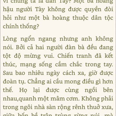
vì chúng ta là dân Tày? Một bà hoàng
hậu người Tày không được quyền đòi
hỏi như một bà hoàng thuộc dân tộc
chính thống?
Lòng ngổn ngang nhưng anh không
nói. Bởi cả hai người đàn bà đều đang
tột độ mừng vui. Chiến tranh đã kết
thúc, mạng sống cầm chắc trong tay.
Sau bao nhiêu ngày cách xa, giờ được
đoàn tụ. Chẳng ai cầu mong điều gì hơn
thế. Họ lại được cùng ngồi bên
nhau,quanh một mâm cơm. Không phải
trong ngôi nhà sàn rộng rênh thuở xưa,
giữa bốn bề trập trùng rừng núi, mà