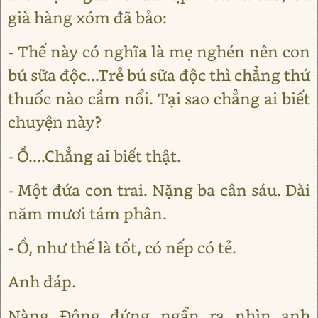
già hàng xóm đã bảo:
- Thế này có nghĩa là mẹ nghén nên con
bú sữa độc...Trẻ bú sữa độc thì chẳng thứ
thuốc nào cầm nổi. Tại sao chẳng ai biết
chuyện này?
- Ồ....Chẳng ai biết thật.
- Một đứa con trai. Nặng ba cân sáu. Dài
năm mươi tám phân.
- Ồ, như thế là tốt, có nếp có tẻ.
Anh đáp.
Nàng Đông đứng ngẩn ra nhìn anh