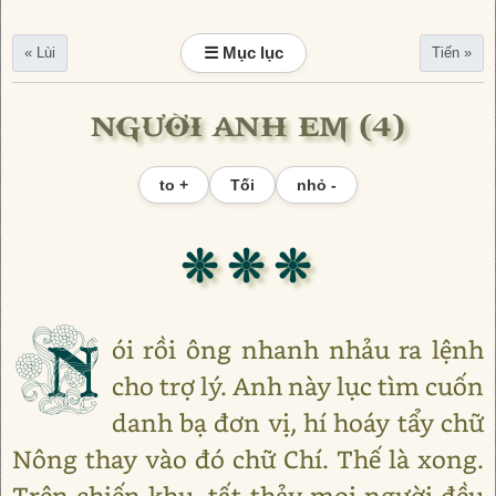
☰ Mục lục
« Lùi
Tiến »
NGƯỜI ANH EM (4)
to +
Tối
nhỏ -
❊ ❊ ❊
N
ói rồi ông nhanh nhảu ra lệnh
cho trợ lý. Anh này lục tìm cuốn
danh bạ đơn vị, hí hoáy tẩy chữ
Nông thay vào đó chữ Chí. Thế là xong.
Trên chiến khu, tất thảy mọi người đều