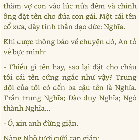
thăm vợ con vào lúc nửa đêm và chính
ông đặt tên cho đứa con gái. Một cái tên
cổ xưa, đầy tinh thần đạo đức: Nghĩa.
Khi được thông báo về chuyện đó, An tỏ
vẻ bực mình:
- Thiếu gì tên hay, sao lại đặt cho cháu
tôi cái tên cứng ngắc như vậy? Trung
đội của tôi có đến ba cậu tên là Nghĩa.
Trần trung Nghĩa; Đào duy Nghĩa; Ngô
thành Nghĩa...
- Ồ, xin anh đừng giận.
Nàng Nhỏ tươi cười can gián: