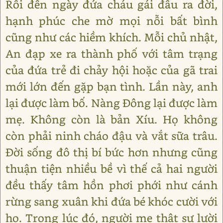
Rồi đến ngày đứa cháu gái đầu ra đời,
hạnh phúc che mờ mọi nỗi bất bình
cũng như các hiềm khích. Mỗi chủ nhật,
An đạp xe ra thành phố với tâm trạng
của đứa trẻ đi chảy hội hoặc của gã trai
mới lớn đến gặp bạn tình. Lần này, anh
lại được làm bố. Nàng Đông lại được làm
mẹ. Không còn là bản Xíu. Họ không
còn phải ninh cháo đậu và vắt sữa trâu.
Đời sống đô thị bí bức hơn nhưng cũng
thuận tiện nhiều bề vì thế cả hai người
đều thấy tâm hồn phơi phới như cánh
rừng sang xuân khi đứa bé khóc cười với
họ. Trong lúc đó, người mẹ thật sự lười