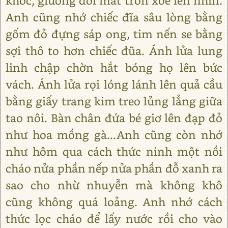
khóc, giương đôi mắt tròn xoe lên nhìn.
Anh cũng nhớ chiếc đĩa sâu lòng bằng
gốm đỏ đựng sáp ong, tim nến se bằng
sợi thô to hơn chiếc đũa. Ánh lửa lung
linh chập chờn hắt bóng họ lên bức
vách. Ánh lửa rọi lóng lánh lên quả cầu
bằng giấy trang kim treo lủng lẳng giữa
tao nôi. Bàn chân đứa bé giơ lên đạp đỏ
như hoa mồng gà...Anh cũng còn nhớ
như hôm qua cách thức ninh một nồi
cháo nửa phần nếp nửa phần đỗ xanh ra
sao cho nhừ nhuyễn mà không khô
cũng không quá loảng. Anh nhớ cách
thức lọc cháo để lấy nước rồi cho vào