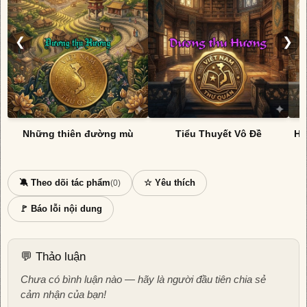
❮
❯
Những thiên đường mù
Tiểu Thuyết Vô Đề
HÀ
🔕 Theo dõi tác phẩm
☆ Yêu thích
(0)
🚩 Báo lỗi nội dung
💬 Thảo luận
Chưa có bình luận nào — hãy là người đầu tiên chia sẻ
cảm nhận của bạn!