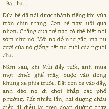
- Ba...ba...
Đứa bé đã nói được thành tiếng khi vừa
tròn chín tháng. Con bé này lưỡi quá
nhọn. Chẳng đứa trẻ nào có thể biết nói
sớm như nó. Môi nó đỏ như gấc, mà nụ
cười của nó giống hệt nụ cười của người
cha.
Năm sau, khi Mùi đầy tuổi, anh mua
một chiếc ghế mây, buộc vào dóng
khung xe phía trước. Đặt con bé vào đấy,
anh đèo nó đi chơi khắp các phố
phường. Rất nhiều lần, hai dượng cháu
diễu đi diễu lại trên đoạn đường chạy