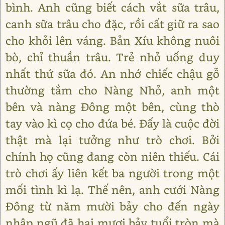
bình. Anh cũng biết cách vắt sữa trâu,
canh sữa trâu cho đặc, rồi cất giữ ra sao
cho khỏi lên váng. Bản Xíu không nuôi
bò, chỉ thuần trâu. Trẻ nhỏ uống duy
nhất thứ sữa đó. An nhớ chiếc chậu gỗ
thường tắm cho Nàng Nhỏ, anh một
bên và nàng Đông một bên, cùng thò
tay vào kì cọ cho đứa bé. Đấy là cuộc đời
thật mà lại tưởng như trò chơi. Bởi
chính họ cũng đang còn niên thiếu. Cái
trò chơi ấy liên kết ba người trong một
mối tình kì lạ. Thế nên, anh cưới Nàng
Đông từ năm mười bảy cho đến ngày
nhập ngũ đã hai mươi bảy tuổi tròn mà