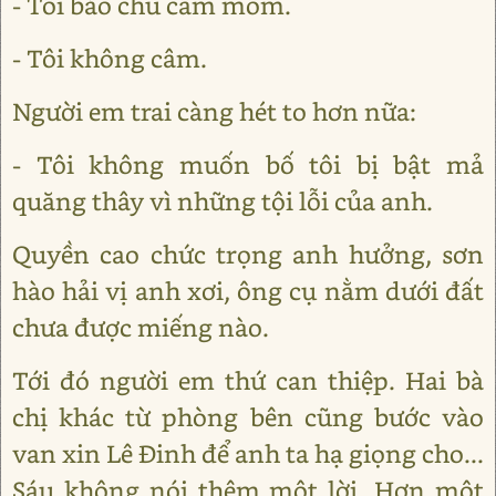
- Tôi bảo chú câm mồm.
- Tôi không câm.
Người em trai càng hét to hơn nữa:
- Tôi không muốn bố tôi bị bật mả
quăng thây vì những tội lỗi của anh.
Quyền cao chức trọng anh hưởng, sơn
hào hải vị anh xơi, ông cụ nằm dưới đất
chưa được miếng nào.
Tới đó người em thứ can thiệp. Hai bà
chị khác từ phòng bên cũng bước vào
van xin Lê Đinh để anh ta hạ giọng cho...
Sáu không nói thêm một lời. Hơn một