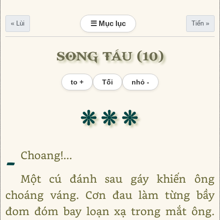
☰ Mục lục
« Lùi
Tiến »
SONG TẤU (10)
to +
Tối
nhỏ -
❊ ❊ ❊
-
Choang!...
Một cú đánh sau gáy khiến ông
choáng váng. Cơn đau làm từng bầy
đom đóm bay loạn xạ trong mắt ông.