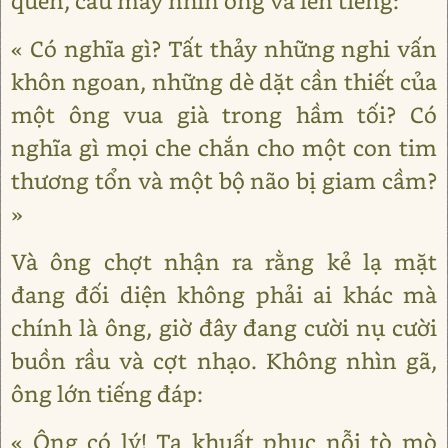
quen, cau mày nhìn ông và lên tiếng:
« Có nghĩa gì? Tất thảy những nghi vấn
khôn ngoan, những dè dặt cần thiết của
một ông vua già trong hầm tối? Có
nghĩa gì mọi che chắn cho một con tim
thương tổn và một bộ não bị giam cầm?
»
Và ông chợt nhận ra rằng kẻ lạ mặt
đang đối diện không phải ai khác mà
chính là ông, giờ đây đang cười nụ cười
buồn rầu và cợt nhạo. Không nhìn gã,
ông lớn tiếng đáp:
« Ông có lý! Ta khuất phục nỗi tò mò