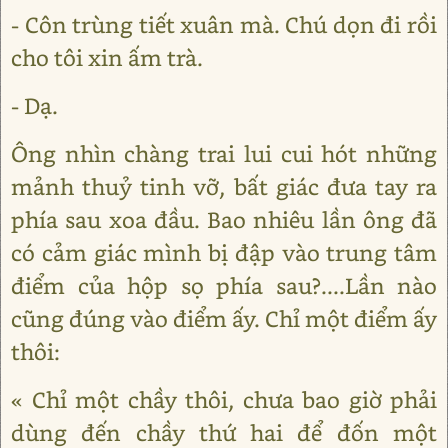
- Côn trùng tiết xuân mà. Chú dọn đi rồi
cho tôi xin ấm trà.
- Dạ.
Ông nhìn chàng trai lui cui hót những
mảnh thuỷ tinh vỡ, bất giác đưa tay ra
phía sau xoa đầu. Bao nhiêu lần ông đã
có cảm giác mình bị đập vào trung tâm
điểm của hộp sọ phía sau?....Lần nào
cũng đúng vào điểm ấy. Chỉ một điểm ấy
thôi:
« Chỉ một chầy thôi, chưa bao giờ phải
dùng đến chầy thứ hai để đốn một