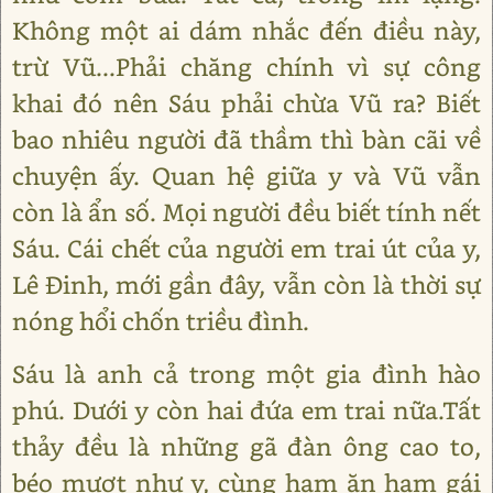
Không một ai dám nhắc đến điều này,
trừ Vũ...Phải chăng chính vì sự công
khai đó nên Sáu phải chừa Vũ ra? Biết
bao nhiêu người đã thầm thì bàn cãi về
chuyện ấy. Quan hệ giữa y và Vũ vẫn
còn là ẩn số. Mọi người đều biết tính nết
Sáu. Cái chết của người em trai út của y,
Lê Đinh, mới gần đây, vẫn còn là thời sự
nóng hổi chốn triều đình.
Sáu là anh cả trong một gia đình hào
phú. Dưới y còn hai đứa em trai nữa.Tất
thảy đều là những gã đàn ông cao to,
béo mượt như y, cùng ham ăn ham gái