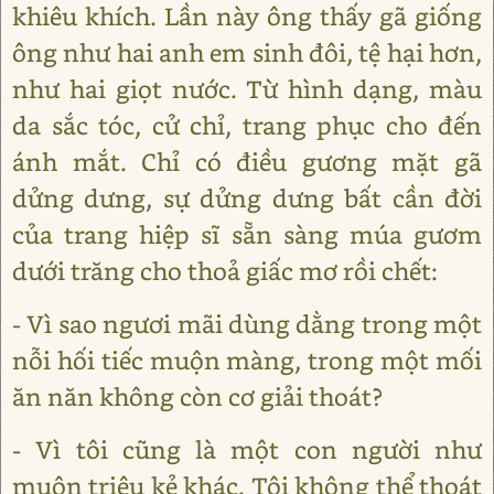
khiêu khích. Lần này ông thấy gã giống
ông như hai anh em sinh đôi, tệ hại hơn,
như hai giọt nước. Từ hình dạng, màu
da sắc tóc, cử chỉ, trang phục cho đến
ánh mắt. Chỉ có điều gương mặt gã
dửng dưng, sự dửng dưng bất cần đời
của trang hiệp sĩ sẵn sàng múa gươm
dưới trăng cho thoả giấc mơ rồi chết:
- Vì sao ngươi mãi dùng dằng trong một
nỗi hối tiếc muộn màng, trong một mối
ăn năn không còn cơ giải thoát?
- Vì tôi cũng là một con người như
muôn triệu kẻ khác. Tôi không thể thoát