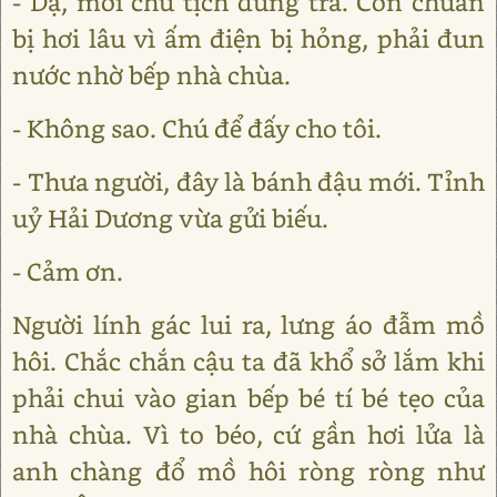
- Dạ, mời chủ tịch dùng trà. Con chuẩn
bị hơi lâu vì ấm điện bị hỏng, phải đun
nước nhờ bếp nhà chùa.
- Không sao. Chú để đấy cho tôi.
- Thưa người, đây là bánh đậu mới. Tỉnh
uỷ Hải Dương vừa gửi biếu.
- Cảm ơn.
Người lính gác lui ra, lưng áo đẫm mồ
hôi. Chắc chắn cậu ta đã khổ sở lắm khi
phải chui vào gian bếp bé tí bé tẹo của
nhà chùa. Vì to béo, cứ gần hơi lửa là
anh chàng đổ mồ hôi ròng ròng như