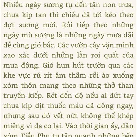
Nhiều ngày sương tụ đến tận non trưa,
chưa kịp tan thì chiều đã tới kéo theo
đợt sương mới. Rồi tiếp theo những
ngày mù sương là những ngày mưa dãi
dề cùng gió bấc. Các vườn cây vặn mình
xao xác dưới những lằn roi quất của
mưa đông. Gió hun hút trườn qua các
khe vực rú rít âm thầm rồi ào xuống
xóm thôn mang theo những thở than
truyền kiếp. Rét đến độ nếu ai đứt tay
chưa kịp dịt thuốc máu đã đông ngay,
nhưng sau đó vết nứt không thể khép
miệng vì da co lại. Vào thời gian ấy, dân
xóm Tiều Phu tụ tập quanh những bếp