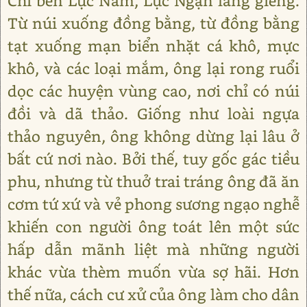
Chỉ bên Lục Nam, Lục Ngạn láng giềng.
Từ núi xuống đồng bằng, từ đồng bằng
tạt xuống mạn biển nhặt cá khô, mực
khô, và các loại mắm, ông lại rong ruổi
dọc các huyện vùng cao, nơi chỉ có núi
đồi và dã thảo. Giống như loài ngựa
thảo nguyên, ông không dừng lại lâu ở
bất cứ nơi nào. Bởi thế, tuy gốc gác tiều
phu, nhưng từ thuở trai tráng ông đã ăn
cơm tứ xứ và vẻ phong sương ngạo nghễ
khiến con người ông toát lên một sức
hấp dẫn mãnh liệt mà những người
khác vừa thèm muốn vừa sợ hãi. Hơn
thế nữa, cách cư xử của ông làm cho dân