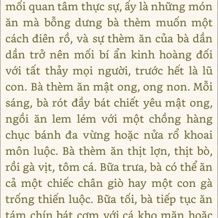
mối quan tâm thực sự, ấy là những món
ăn mà bỗng dưng bà thèm muốn một
cách điên rồ, và sự thèm ăn của bà dần
dần trở nên mối bí ẩn kinh hoàng đối
với tất thảy mọi người, trước hết là lũ
con. Bà thèm ăn mật ong, ong non. Mỗi
sáng, bà rót đầy bát chiết yêu mật ong,
ngồi ăn lem lém với một chồng hàng
chục bánh đa vừng hoặc nửa rổ khoai
môn luộc. Bà thèm ăn thịt lợn, thịt bò,
rồi gà vịt, tôm cá. Bữa trưa, bà có thể ăn
cả một chiếc chân giò hay một con gà
trống thiến luộc. Bữa tối, bà tiếp tục ăn
tám chín bát cơm với cá kho mặn hoặc