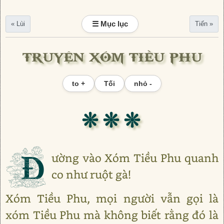
☰ Mục lục
« Lùi
Tiến »
TRUYỆN XÓM TIỀU PHU
to +
Tối
nhỏ -
❊ ❊ ❊
Đ
ường vào Xóm Tiều Phu quanh
co như ruột gà!
Xóm Tiều Phu, mọi người vẫn gọi là
xóm Tiều Phu mà không biết rằng đó là