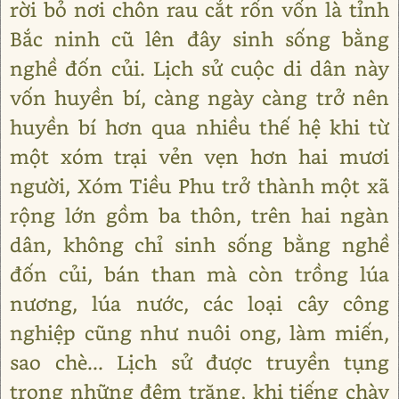
rời bỏ nơi chôn rau cắt rốn vốn là tỉnh
Bắc ninh cũ lên đây sinh sống bằng
nghề đốn củi. Lịch sử cuộc di dân này
vốn huyền bí, càng ngày càng trở nên
huyền bí hơn qua nhiều thế hệ khi từ
một xóm trại vẻn vẹn hơn hai mươi
người, Xóm Tiều Phu trở thành một xã
rộng lớn gồm ba thôn, trên hai ngàn
dân, không chỉ sinh sống bằng nghề
đốn củi, bán than mà còn trồng lúa
nương, lúa nước, các loại cây công
nghiệp cũng như nuôi ong, làm miến,
sao chè... Lịch sử được truyền tụng
trong những đêm trăng, khi tiếng chày