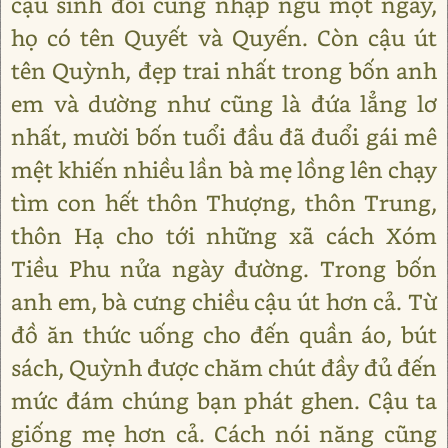
cậu sinh đôi cùng nhập ngũ một ngày,
họ có tên Quyết và Quyến. Còn cậu út
tên Quỳnh, đẹp trai nhất trong bốn anh
em và dường như cũng là đứa lẳng lơ
nhất, mười bốn tuổi đầu đã đuổi gái mê
mệt khiến nhiều lần bà mẹ lồng lên chạy
tìm con hết thôn Thượng, thôn Trung,
thôn Hạ cho tới những xã cách Xóm
Tiều Phu nửa ngày đường. Trong bốn
anh em, bà cưng chiều cậu út hơn cả. Từ
đồ ăn thức uống cho đến quần áo, bút
sách, Quỳnh được chăm chút đầy đủ đến
mức đám chúng bạn phát ghen. Cậu ta
giống mẹ hơn cả. Cách nói năng cũng