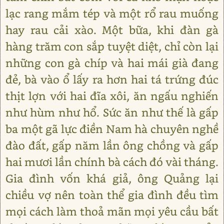
lạc rang mắm tép và một rổ rau muống
hay rau cải xào. Một bữa, khi đàn gà
hàng trăm con sắp tuyệt diệt, chỉ còn lại
những con gà chíp và hai mái già đang
đẻ, bà vào ổ lấy ra hơn hai tá trứng đúc
thịt lợn với hai đĩa xôi, ăn ngấu nghiến
như hùm như hổ. Sức ăn như thế là gấp
ba một gã lực điền Nam hà chuyên nghề
đào đất, gấp năm lần ông chồng và gấp
hai mươi lần chính bà cách đó vài tháng.
Gia đình vốn khá giả, ông Quảng lại
chiều vợ nên toàn thể gia đình đều tìm
mọi cách làm thoả mãn mọi yêu cầu bất