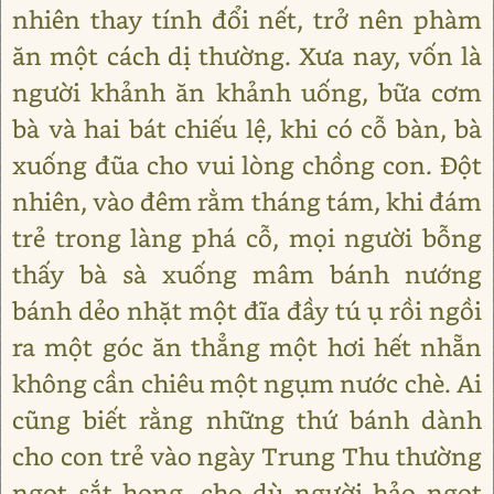
nhiên thay tính đổi nết, trở nên phàm
ăn một cách dị thường. Xưa nay, vốn là
người khảnh ăn khảnh uống, bữa cơm
bà và hai bát chiếu lệ, khi có cỗ bàn, bà
xuống đũa cho vui lòng chồng con. Đột
nhiên, vào đêm rằm tháng tám, khi đám
trẻ trong làng phá cỗ, mọi người bỗng
thấy bà sà xuống mâm bánh nướng
bánh dẻo nhặt một đĩa đầy tú ụ rồi ngồi
ra một góc ăn thẳng một hơi hết nhẵn
không cần chiêu một ngụm nước chè. Ai
cũng biết rằng những thứ bánh dành
cho con trẻ vào ngày Trung Thu thường
ngọt sắt họng, cho dù người hảo ngọt