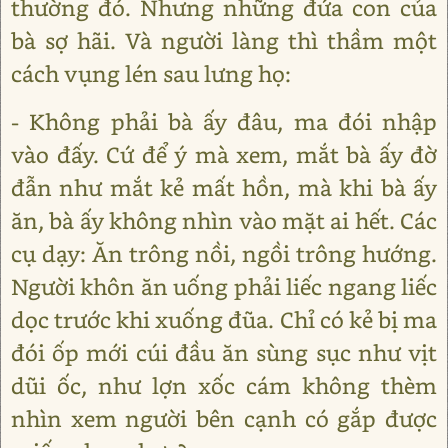
thường đó. Nhưng những đứa con của
bà sợ hãi. Và người làng thì thầm một
cách vụng lén sau lưng họ:
- Không phải bà ấy đâu, ma đói nhập
vào đấy. Cứ để ý mà xem, mắt bà ấy đờ
đẫn như mắt kẻ mất hồn, mà khi bà ấy
ăn, bà ấy không nhìn vào mặt ai hết. Các
cụ dạy: Ăn trông nồi, ngồi trông hướng.
Người khôn ăn uống phải liếc ngang liếc
dọc trước khi xuống đũa. Chỉ có kẻ bị ma
đói ốp mới cúi đầu ăn sùng sục như vịt
dũi ốc, như lợn xốc cám không thèm
nhìn xem người bên cạnh có gắp được