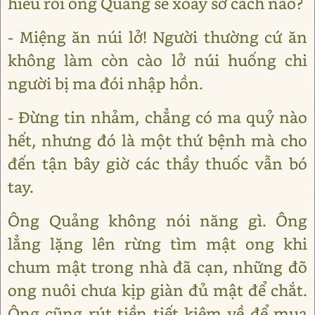
hiểu rồi ông Quảng sẽ xoay sở cách nào?
- Miệng ăn núi lở! Người thường cứ ăn
không làm còn cào lở núi huống chi
người bị ma đói nhập hồn.
- Đừng tin nhảm, chẳng có ma quỷ nào
hết, nhưng đó là một thứ bệnh mà cho
đến tận bây giờ các thầy thuốc vẫn bó
tay.
Ông Quảng không nói năng gì. Ông
lẳng lặng lên rừng tìm mật ong khi
chum mật trong nhà đã cạn, những đõ
ong nuôi chưa kịp giàn đủ mật để chắt.
Ông cũng rút tiền tiết kiệm về để mua