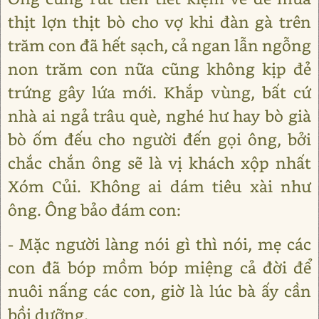
thịt lợn thịt bò cho vợ khi đàn gà trên
trăm con đã hết sạch, cả ngan lẫn ngỗng
non trăm con nữa cũng không kịp đẻ
trứng gây lứa mới. Khắp vùng, bất cứ
nhà ai ngả trâu què, nghé hư hay bò già
bò ốm đếu cho người đến gọi ông, bởi
chắc chắn ông sẽ là vị khách xộp nhất
Xóm Củi. Không ai dám tiêu xài như
ông. Ông bảo đám con:
- Mặc người làng nói gì thì nói, mẹ các
con đã bóp mồm bóp miệng cả đời để
nuôi nấng các con, giờ là lúc bà ấy cần
bồi dưỡng.