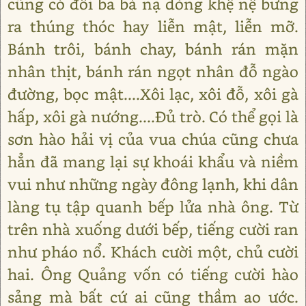
cũng có đôi ba bà nạ dòng khệ nệ bưng
ra thúng thóc hay liễn mật, liễn mỡ.
Bánh trôi, bánh chay, bánh rán mặn
nhân thịt, bánh rán ngọt nhân đỗ ngào
đường, bọc mật....Xôi lạc, xôi đỗ, xôi gà
hấp, xôi gà nướng....Đủ trò. Có thể gọi là
sơn hào hải vị của vua chúa cũng chưa
hẳn đã mang lại sự khoái khẩu và niềm
vui như những ngày đông lạnh, khi dân
làng tụ tập quanh bếp lửa nhà ông. Từ
trên nhà xuống dưới bếp, tiếng cười ran
như pháo nổ. Khách cười một, chủ cười
hai. Ông Quảng vốn có tiếng cười hào
sảng mà bất cứ ai cũng thầm ao ước.