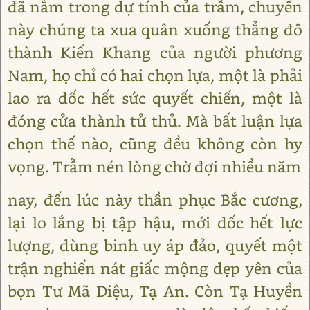
đã nằm trong dự tính của trẫm, chuyến
này chúng ta xua quân xuống thẳng đô
thành Kiến Khang của người phương
Nam, họ chỉ có hai chọn lựa, một là phải
lao ra dốc hết sức quyết chiến, một là
đóng cửa thành tử thủ. Mà bất luận lựa
chọn thế nào, cũng đều không còn hy
vọng. Trẫm nén lòng chờ đợi nhiều năm
nay, đến lúc này thần phục Bắc cương,
lại lo lắng bị tập hậu, mới dốc hết lực
lượng, dùng binh uy áp đảo, quyết một
trận nghiến nát giấc mộng dẹp yên của
bọn Tư Mã Diệu, Tạ An. Còn Tạ Huyền