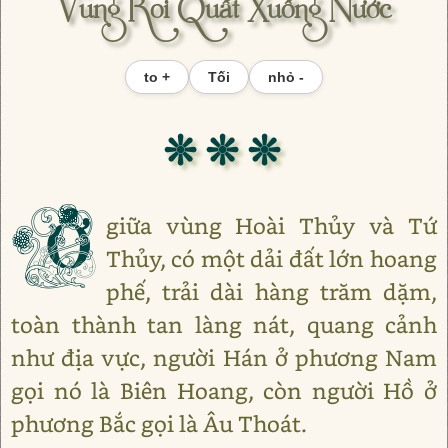
Vung Roi Quất Xuống Nước
to +
Tối
nhỏ -
❊ ❊ ❊
Ở
giữa vùng Hoài Thủy và Tứ
Thủy, có một dải đất lớn hoang
phế, trải dài hàng trăm dặm,
toàn thành tan làng nát, quang cảnh
như địa vực, người Hán ở phương Nam
gọi nó là Biên Hoang, còn người Hồ ở
phương Bắc gọi là Âu Thoát.