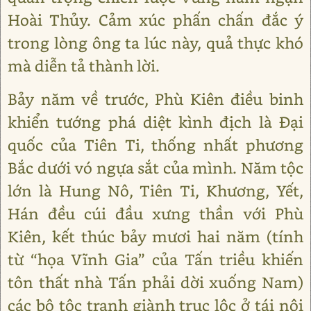
Hoài Thủy. Cảm xúc phấn chấn đắc ý
trong lòng ông ta lúc này, quả thực khó
mà diễn tả thành lời.
Bảy năm về trước, Phù Kiên điều binh
khiển tướng phá diệt kình địch là Đại
quốc của Tiên Ti, thống nhất phương
Bắc dưới vó ngựa sắt của mình. Năm tộc
lớn là Hung Nô, Tiên Ti, Khương, Yết,
Hán đều cúi đầu xưng thần với Phù
Kiên, kết thúc bảy mươi hai năm (tính
từ “họa Vĩnh Gia” của Tấn triều khiến
tôn thất nhà Tấn phải dời xuống Nam)
các bộ tộc tranh giành trục lộc ở tái nội