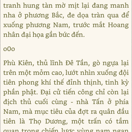
tranh hung tàn mờ mịt lại đang manh
nha ở phương Bắc, đe dọa tràn qua để
xuống phương Nam, trước mắt Hoang
nhân đại họa gần bức đến.
o0o
Phù Kiên, thủ lĩnh Đê Tần, gò ngựa lại
trên một mỏm cao, lướt nhìn xuống đội
tiên phong khí thế đỉnh thịnh, tinh kỳ
phần phật. Đại cử tiến công chỉ còn lại
địch thủ cuối cùng - nhà Tấn ở phía
Nam, mà mục tiêu của đợt ra quân đầu
tiên là Thọ Dương, một trấn có tầm
quan trọng chiến lược vùng nam ngạn