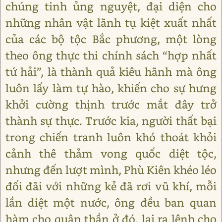
chúng tinh ủng nguyệt, đại diện cho
những nhân vật lãnh tụ kiệt xuất nhất
của các bộ tộc Bắc phương, một lòng
theo ông thực thi chính sách “hợp nhất
tứ hải”, là thành quả kiêu hãnh mà ông
luôn lấy làm tự hào, khiến cho sự hưng
khởi cường thịnh trước mắt đây trở
thành sự thực. Trước kia, người thất bại
trong chiến tranh luôn khó thoát khỏi
cảnh thê thảm vong quốc diệt tộc,
nhưng đến lượt mình, Phù Kiên khéo léo
đối đãi với những kẻ đã rơi vũ khí, mỗi
lần diệt một nước, ông đều ban quan
hàm cho quân thần ở đó, lại ra lệnh cho