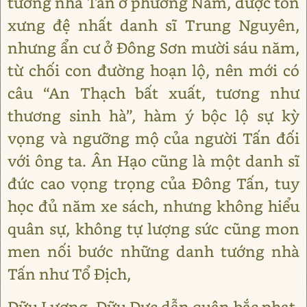
tướng nhà Tấn ở phương Nam, được tôn
xưng đệ nhất danh sĩ Trung Nguyên,
nhưng ẩn cư ở Đông Sơn mười sáu năm,
từ chối con đường hoạn lộ, nên mới có
câu “An Thạch bất xuất, tương như
thương sinh hà”, hàm ý bộc lộ sự kỳ
vọng và ngưỡng mộ của người Tấn đối
với ông ta. Ân Hạo cũng là một danh sĩ
đức cao vọng trọng của Đông Tấn, tuy
học đủ năm xe sách, nhưng không hiểu
quân sự, không tự lượng sức cũng mon
men nối bước những danh tướng nhà
Tấn như Tổ Địch,
Dữu Lượng, Dữu Dực dẫn quân bắc phạt,