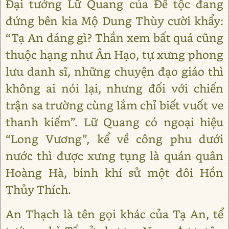
Đại tướng Lữ Quang của Đê tộc đang
đứng bên kia Mộ Dung Thùy cười khẩy:
“Tạ An đáng gì? Thần xem bất quá cũng
thuộc hạng như Ân Hạo, tự xưng phong
lưu danh sĩ, những chuyện đạo giáo thì
không ai nói lại, nhưng đối với chiến
trận sa trường cùng lắm chỉ biết vuốt ve
thanh kiếm”. Lữ Quang có ngoại hiệu
“Long Vương”, kể về công phu dưới
nước thì được xưng tụng là quán quân
Hoàng Hà, binh khí sử một đôi Hồn
Thủy Thích.
An Thạch là tên gọi khác của Tạ An, tể