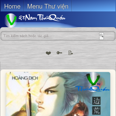
Home
Menu Thư viện
🔍
❤️
🔑
📝