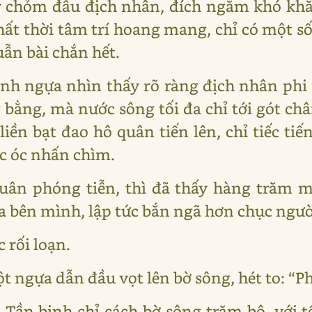
y chỏm đầu địch nhân, đích ngắm khó khă
ất thời tâm trí hoang mang, chỉ có một s
uẫn bài chắn hết.
nh ngựa nhìn thấy rõ ràng địch nhân phi 
bằng, mà nước sông tối đa chỉ tới gót châ
liền bạt đao hô quân tiến lên, chỉ tiếc tiế
ức óc nhấn chìm.
uân phóng tiễn, thì đã thấy hàng trăm 
ịa bên mình, lập tức bắn ngã hơn chục ngườ
c rối loạn.
gựa dẫn đầu vọt lên bờ sông, hét to: “Phù
 Tần binh chỉ cách bờ sông trăm bộ, với t