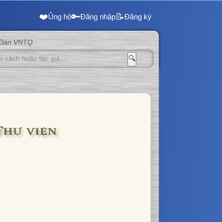
❤️
🔑
📝
Ủng hộ
Đăng nhập
Đăng ký
 Đàn VNTQ
🔍
Thư viện