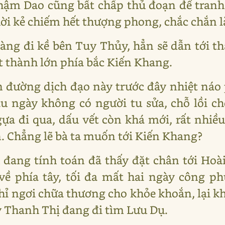
ậm Dao cũng bất chấp thủ đoạn để tranh 
hời kẻ chiếm hết thượng phong, chắc chắn 
àng đi kề bên Tuy Thủy, hẳn sẽ dẫn tới t
t thành lớn phía bắc Kiến Khang.
 đường dịch đạo này trước đây nhiệt náo p
u ngày không có người tu sửa, chỗ lồi c
ựa đi qua, dấu vết còn khá mới, rất nhiề
 Chẳng lẽ bà ta muốn tới Kiến Khang?
 đang tính toán đã thấy đặt chân tới Hoà
 về phía tây, tối đa mất hai ngày công p
hỉ ngơi chữa thương cho khỏe khoắn, lại k
 Thanh Thị đang đi tìm Lưu Dụ.