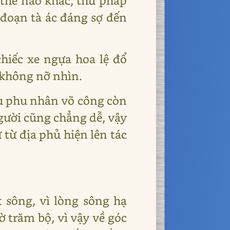
thế nào khác, thủ pháp
đoạn tà ác đáng sợ đến
hiếc xe ngựa hoa lệ đổ
 không nỡ nhìn.
ệu phu nhân võ công còn
gười cũng chẳng dễ, vậy
từ địa phủ hiện lên tác
 sông, vì lòng sông hạ
ờ trăm bộ, vì vậy về góc