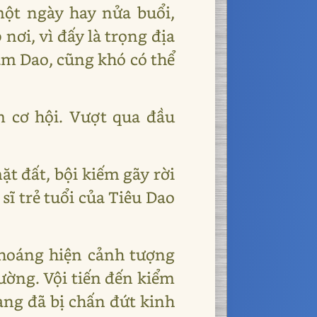
ột ngày hay nửa buổi,
ơi, vì đấy là trọng địa
m Dao, cũng khó có thể
m cơ hội. Vượt qua đầu
t đất, bội kiếm gãy rời
sĩ trẻ tuổi của Tiêu Dao
 thoáng hiện cảnh tượng
ường. Vội tiến đến kiểm
ràng đã bị chấn đứt kinh