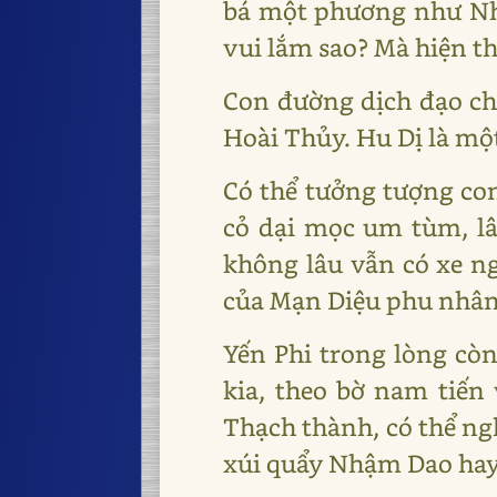
bá một phương như Nh
vui lắm sao? Mà hiện t
Con đường dịch đạo ch
Hoài Thủy. Hu Dị là mộ
Có thể tưởng tượng con
cỏ dại mọc um tùm, lâ
không lâu vẫn có xe ng
của Mạn Diệu phu nhân.
Yến Phi trong lòng còn
kia, theo bờ nam tiến
Thạch thành, có thể ng
xúi quẩy Nhậm Dao hay