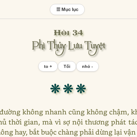
☰ Mục lục
Hồi 34
Phì Thủy Lưu Tuyệt
to +
Tối
nhỏ -
❊ ❊ ❊
ên đường không nhanh cũng không chậm, k
ủ thời gian, mà vì sợ nội thương phát tá
ông hay, bắt buộc chàng phải dừng lại vận