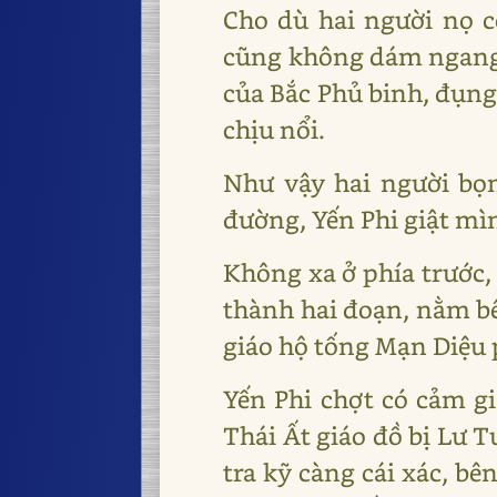
Cho dù hai người nọ 
cũng không dám ngang n
của Bắc Phủ binh, đụn
chịu nổi.
Như vậy hai người bọn
đường, Yến Phi giật mì
Không xa ở phía trước,
thành hai đoạn, nằm bên
giáo hộ tống Mạn Diệu 
Yến Phi chợt có cảm gi
Thái Ất giáo đồ bị Lư 
tra kỹ càng cái xác, bê