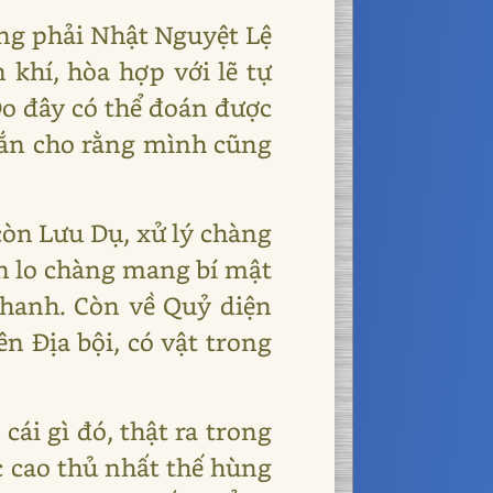
ông phải Nhật Nguyệt Lệ
 khí, hòa hợp với lẽ tự
 Do đây có thể đoán được
hắn cho rằng mình cũng
còn Lưu Dụ, xử lý chàng
òn lo chàng mang bí mật
 Thanh. Còn về Quỷ diện
n Địa bội, có vật trong
cái gì đó, thật ra trong
c cao thủ nhất thế hùng