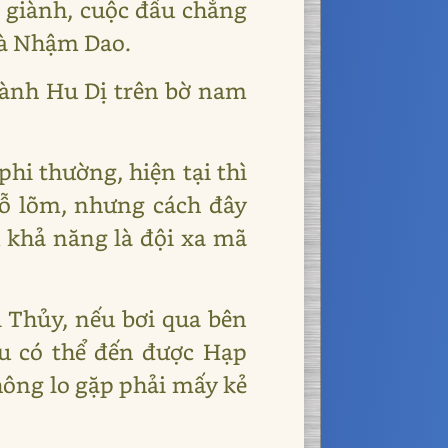
giành, cuộc đấu chẳng
là Nhậm Dao.
hành Hu Dị trên bờ nam
hi thường, hiện tại thì
hỗ lõm, nhưng cách đây
u khả năng là đội xa mã
i Thủy, nếu bơi qua bên
hu có thể đến được Hạp
hông lo gặp phải mấy kẻ