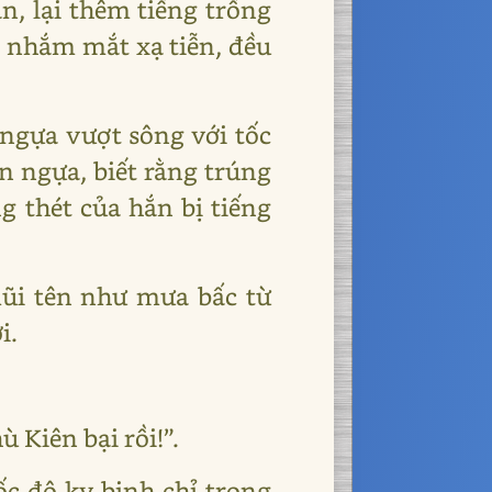
n, lại thêm tiếng trống
ố nhắm mắt xạ tiễn, đều
ngựa vượt sông với tốc
n ngựa, biết rằng trúng
ng thét của hắn bị tiếng
mũi tên như mưa bấc từ
i.
 Kiên bại rồi!”.
ốc độ kỵ binh chỉ trong