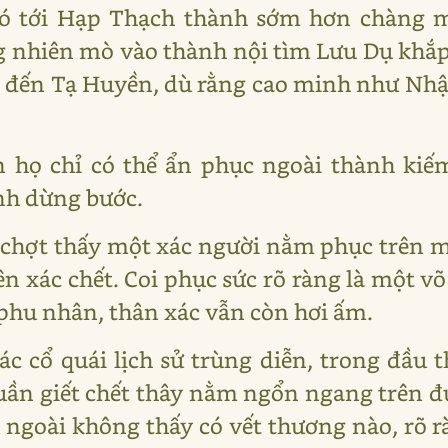
có tới Hạp Thạch thành sớm hơn chàng m
hiên mò vào thành nội tìm Lưu Dụ khắp n
g đến Tạ Huyền, dù rằng cao minh như Nhậ
 họ chỉ có thể ẩn phục ngoài thành kiế
nh dừng bước.
 chợt thấy một xác người nằm phục trên mặ
 xác chết. Coi phục sức rõ ràng là một võ 
phu nhân, thân xác vẫn còn hơi ấm.
ác cổ quái lịch sử trùng diễn, trong đầu
Tuần giết chết thây nằm ngổn ngang trên đ
n ngoài không thấy có vết thương nào, rõ 