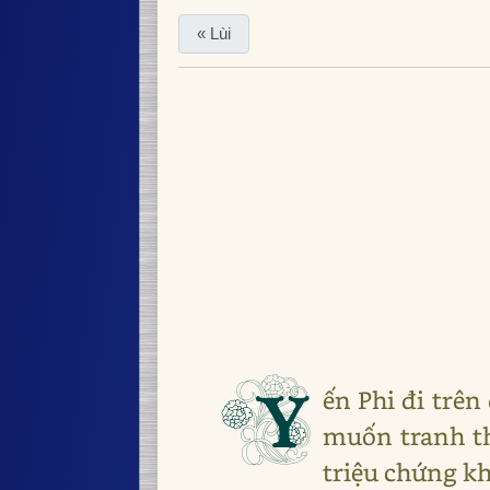
« Lùi
Y
ến Phi đi tr
muốn tranh th
triệu chứng kh