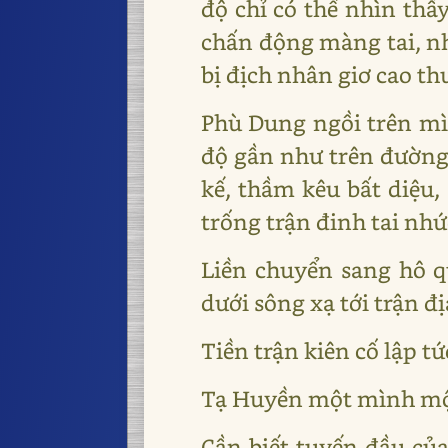
độ chỉ có thể nhìn thấ
chấn động màng tai, nh
bị địch nhân giơ cao th
Phù Dung ngồi trên mì
độ gần như trên đường 
kế, thầm kêu bất diệu, 
trống trận đinh tai nh
Liền chuyển sang hô q
dưới sông xạ tới trận đ
Tiền trận kiên cố lập tứ
Tạ Huyền một mình một n
Cần biết tuyến đầu của