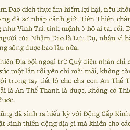
m Dao đích thực âm hiểm lợi hại, nếu kh
ng đã sơ nhập cảnh giới Tiên Thiên chân
 như Vinh Trí, tính mệnh ô hô ai tai rồi.
t người của Nhậm Dao là Lưu Dụ, nhân vì 
ng sống được bao lâu nữa.
Thiên Địa bội ngoại trừ Quỷ diện nhân chỉ 
ức một lần rồi yên chí mãi mãi, không c
ội trong tay tiết lộ cho cha con An Thế
i là An Thế Thanh là được, không có Thiê
được.
cũng đã sinh ra hiếu kỳ với Động Cấp Kinh 
t kinh thiên động địa gì mà khiến cho cá