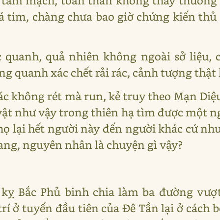
tâm mạch, toàn thân không thấy thương 
tim, chàng chưa bao giờ chứng kiến thủ 
 quanh, quả nhiên không ngoài sở liệu, c
g quanh xác chết rải rác, cảnh tượng thật
ác không rét mà run, kẻ truy theo Mạn Di
vật như vậy trong thiên hạ tìm được một n
 lại hết người này đến người khác cứ như 
ang, nguyên nhân là chuyện gì vậy?
kỵ Bắc Phủ binh chia làm ba đường vượt
trí ở tuyến đầu tiên của Đê Tần lại ở cách b