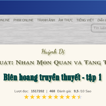
Diễn
ONLINE
PHIM ONLINE
TRANH ẢNH
ẨM THỰC
TIẾNG VIỆT
Huỳnh Dị
uật: Nhạn Môn Quan và Tàng 
Biên hoang truyền thuyết - tập 1
Lượt đọc:
1517202
|
468
Đánh giá:
9,5
/10 Sao
★★★★★★★★★★
★★★★★★★★★★