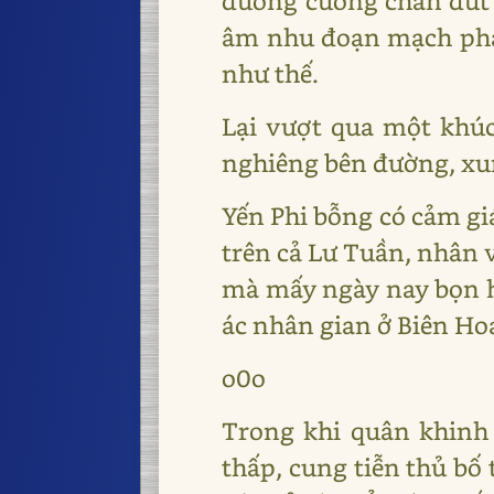
dương cương chấn đứt 
âm nhu đoạn mạch phá 
như thế.
Lại vượt qua một khúc
nghiêng bên đường, xun
Yến Phi bỗng có cảm gi
trên cả Lư Tuần, nhân 
mà mấy ngày nay bọn họ
ác nhân gian ở Biên Ho
o0o
Trong khi quân khinh 
thấp, cung tiễn thủ bố 