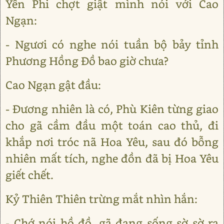
Yến Phi chợt giật mình nói với Cao
Ngạn:
- Ngươi có nghe nói tuần bộ bảy tỉnh
Phương Hồng Đồ bao giờ chưa?
Cao Ngạn gật đầu:
- Đương nhiên là có, Phù Kiên từng giao
cho gã cầm đầu một toán cao thủ, đi
khắp nơi tróc nã Hoa Yêu, sau đó bỗng
nhiên mất tích, nghe đồn đã bị Hoa Yêu
giết chết.
Kỷ Thiên Thiên trừng mắt nhìn hắn:
- Chớ nói hồ đồ, gã đang sống sờ sờ ra