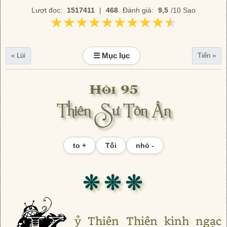
Lượt đọc:
1517411
|
468
Đánh giá:
9,5
/10 Sao
★★★★★★★★★★
★★★★★★★★★★
☰ Mục lục
« Lùi
Tiến »
Hồi 95
Thiên Sư Tôn Ân
to +
Tối
nhỏ -
❊ ❊ ❊
ỷ Thiên Thiên kinh ngạc