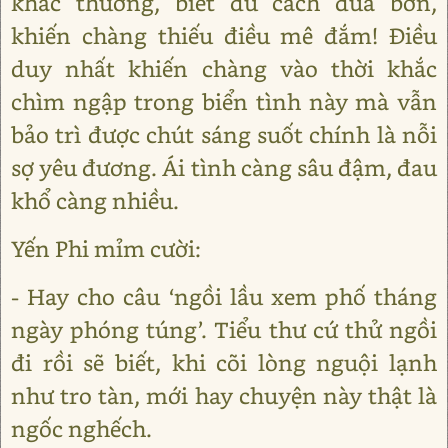
khác thường, biết đủ cách đùa bỡn,
khiến chàng thiếu điều mê đắm! Điều
duy nhất khiến chàng vào thời khắc
chìm ngập trong biển tình này mà vẫn
bảo trì được chút sáng suốt chính là nỗi
sợ yêu đương. Ái tình càng sâu đậm, đau
khổ càng nhiều.
Yến Phi mỉm cười:
- Hay cho câu ‘ngồi lầu xem phố tháng
ngày phóng túng’. Tiểu thư cứ thử ngồi
đi rồi sẽ biết, khi cõi lòng nguội lạnh
như tro tàn, mới hay chuyện này thật là
ngốc nghếch.