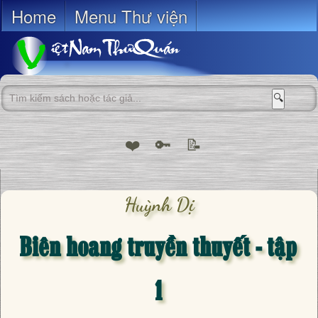
Home
Menu Thư viện
🔍
❤️
🔑
📝
Huỳnh Dị
Biên hoang truyền thuyết - tập
1