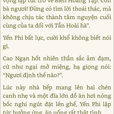
vọng lập tức trở về Biên Hoang Tập. Con
bà ngươi! Đừng có tìm lời thoái thác, mà
không chịu tác thành tâm nguyện cuối
cùng của ta đối với Tần Hoài hà”.
Yến Phi bất lực, cười khổ không biết nói
gì.
Cao Ngạn hốt nhiên thần sắc ảm đạm,
cứ như ngại mở miệng, hạ giọng nói:
“Ngươi định thế nào?”.
Lúc này nhà bếp mang lên hai chén
canh nhẹ và một đĩa lớn đồ ăn hơi nóng
bốc nghi ngút đặt lên ghế, Yến Phi lập
tức hưởng ứng, ăn uống rất thật tình.