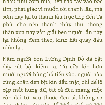
nhau như cơm bữa, liền thò tay vào bọc
tìm, phát giác vì muốn tới thanh lâu, mà
sớm nay lại từ thanh lâu trực tiếp đến Tạ
phủ, cho nên thanh chủy thủ phòng
thân xưa nay vẫn giắt bên người lần này
lại không đem theo, kinh hãi quay đầu
nhìn lại.
Năm người bọn Lương Định Đô đã bật
dậy rút bội kiếm ra. Từ cửa lớn hơn
mười người hùng hổ tiến vào, người nào
cũng khăn đen bịt kín đầu mặt, chỉ để lộ
cặp mắt hung dữ, tất cả đều mang mộc
côn dài tới sáu thước đen sì, không sợ