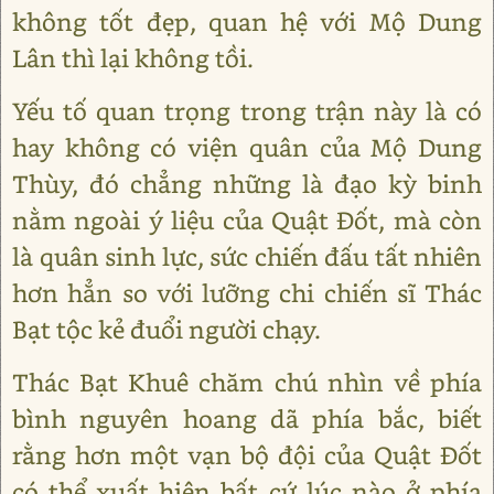
không tốt đẹp, quan hệ với Mộ Dung
Lân thì lại không tồi.
Yếu tố quan trọng trong trận này là có
hay không có viện quân của Mộ Dung
Thùy, đó chẳng những là đạo kỳ binh
nằm ngoài ý liệu của Quật Đốt, mà còn
là quân sinh lực, sức chiến đấu tất nhiên
hơn hẳn so với lưỡng chi chiến sĩ Thác
Bạt tộc kẻ đuổi người chạy.
Thác Bạt Khuê chăm chú nhìn về phía
bình nguyên hoang dã phía bắc, biết
rằng hơn một vạn bộ đội của Quật Đốt
có thể xuất hiện bất cứ lúc nào ở phía