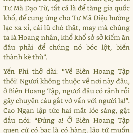
Tư Mã Đạo Tử, tất cả là để tăng gia quốc
khố, để cung ứng cho Tư Mã Diệu hưởng
lạc xa xỉ, cái lũ chó thật, may mà chúng
ta là Hoang nhân, khổ khổ sở sở kiếm ăn
đâu phải để chúng nó bóc lột, biến
thành kẻ thù”.
Yến Phi thở dài: “Về Biên Hoang Tập
thôi! Ngươi không thuộc về nơi này đâu,
ở Biên Hoang Tập, ngươi đâu có rảnh rỗi
gây chuyện cáu gắt vớ vẩn với người lạ!”.
Cao Ngạn lập tức hai mắt lóe sáng, gật
đầu nói: “Đúng a! Ở Biên Hoang Tập
quen cứ có bạc là có hàng, lão tử muốn