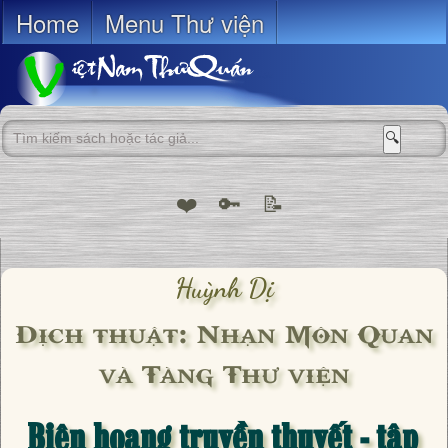
Home
Menu Thư viện
🔍
❤️
🔑
📝
Huỳnh Dị
Dịch thuật: Nhạn Môn Quan
và Tàng Thư viện
Biên hoang truyền thuyết - tập