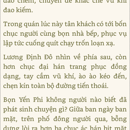
đao chém, chuyên để khắc chế vũ khí
đao kiếm.
Trong quán lúc này tân khách có tới bốn
chục người cùng bọn nhà bếp, phục vụ
lập tức cuống quít chạy trốn loạn xạ.
Lương Định Đô nhìn về phía sau, còn
hơn chục đại hán trang phục đồng
dạng, tay cầm vũ khí, ào ào kéo đến,
chẹn kín toàn bộ đường tiến thoái.
Bọn Yến Phi không người nào biết đã
phát sinh chuyện gì? Giữa ban ngày ban
mặt, trên phố đông người qua, bỗng
dưng lòi ra hơn ba chục ác hán bịt mặt