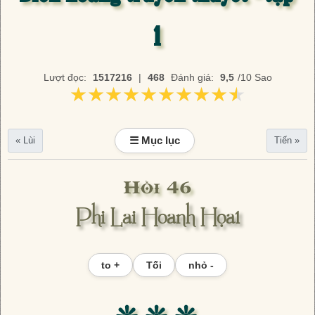
1
Lượt đọc:
1517216
|
468
Đánh giá:
9,5
/10 Sao
★★★★★★★★★★
★★★★★★★★★★
☰ Mục lục
« Lùi
Tiến »
Hồi 46
Phi Lai Hoanh Họa1
to +
Tối
nhỏ -