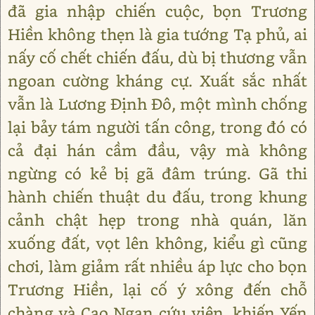
đã gia nhập chiến cuộc, bọn Trương
Hiền không thẹn là gia tướng Tạ phủ, ai
nấy cố chết chiến đấu, dù bị thương vẫn
ngoan cường kháng cự. Xuất sắc nhất
vẫn là Lương Định Đô, một mình chống
lại bảy tám người tấn công, trong đó có
cả đại hán cầm đầu, vậy mà không
ngừng có kẻ bị gã đâm trúng. Gã thi
hành chiến thuật du đấu, trong khung
cảnh chật hẹp trong nhà quán, lăn
xuống đất, vọt lên không, kiểu gì cũng
chơi, làm giảm rất nhiều áp lực cho bọn
Trương Hiền, lại cố ý xông đến chỗ
chàng và Cao Ngạn cứu viện, khiến Yến