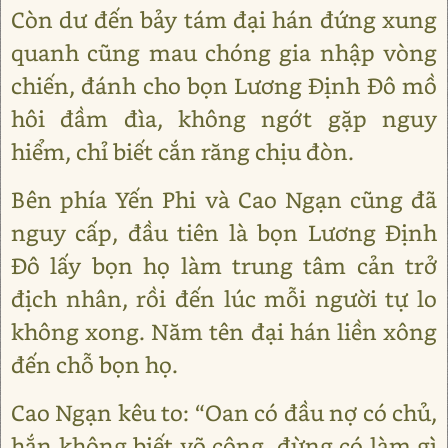
Còn dư đến bảy tám đại hán đứng xung
quanh cũng mau chóng gia nhập vòng
chiến, đánh cho bọn Lương Định Đô mồ
hôi đầm đìa, không ngớt gặp nguy
hiểm, chỉ biết cắn răng chịu đòn.
Bên phía Yến Phi và Cao Ngạn cũng đã
nguy cấp, đầu tiên là bọn Lương Định
Đô lấy bọn họ làm trung tâm cản trở
địch nhân, rồi đến lúc mỗi người tự lo
không xong. Năm tên đại hán liền xông
đến chỗ bọn họ.
Cao Ngạn kêu to: “Oan có đầu nợ có chủ,
hắn không biết võ công, đừng có làm gì