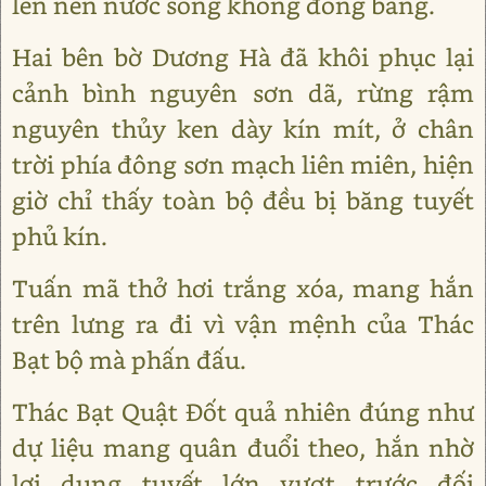
lên nên nước sông không đóng băng.
Hai bên bờ Dương Hà đã khôi phục lại
cảnh bình nguyên sơn dã, rừng rậm
nguyên thủy ken dày kín mít, ở chân
trời phía đông sơn mạch liên miên, hiện
giờ chỉ thấy toàn bộ đều bị băng tuyết
phủ kín.
Tuấn mã thở hơi trắng xóa, mang hắn
trên lưng ra đi vì vận mệnh của Thác
Bạt bộ mà phấn đấu.
Thác Bạt Quật Đốt quả nhiên đúng như
dự liệu mang quân đuổi theo, hắn nhờ
lợi dụng tuyết lớn vượt trước đối