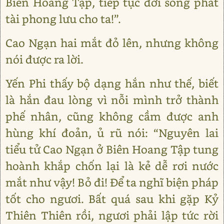
Biên Hoang Tập, tiếp tục đời sống phát
tài phong lưu cho ta!”.
Cao Ngạn hai mắt đỏ lên, nhưng không
nói được ra lời.
Yến Phi thấy bộ dạng hắn như thế, biết
là hắn đau lòng vì nỗi mình trở thành
phế nhân, cũng không cầm được anh
hùng khí đoản, ủ rũ nói: “Nguyên lai
tiểu tử Cao Ngạn ở Biên Hoang Tập tung
hoành khắp chốn lại là kẻ dễ rơi nước
mắt như vậy! Bỏ đi! Để ta nghĩ biện pháp
tốt cho ngươi. Bất quá sau khi gặp Kỷ
Thiên Thiên rồi, ngươi phải lập tức rời