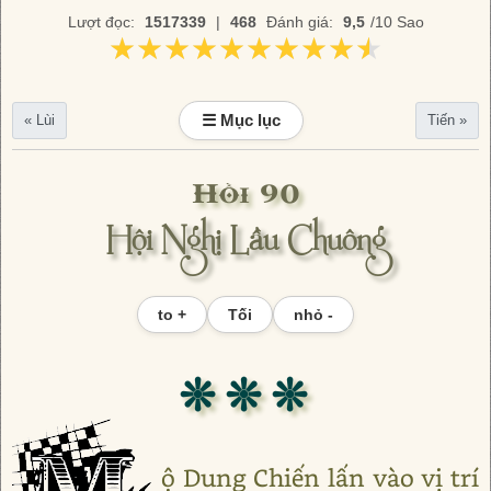
Lượt đọc:
1517339
|
468
Đánh giá:
9,5
/10 Sao
★★★★★★★★★★
★★★★★★★★★★
☰ Mục lục
« Lùi
Tiến »
Hồi 90
Hội Nghị Lầu Chuông
to +
Tối
nhỏ -
❊ ❊ ❊
ộ Dung Chiến lấn vào vị trí