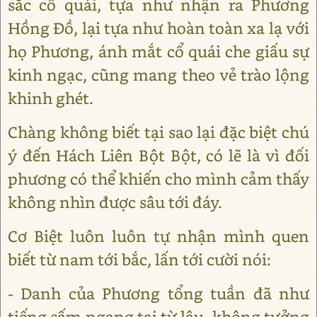
sắc cổ quái, tựa như nhận ra Phương
Hồng Đồ, lại tựa như hoàn toàn xa lạ với
họ Phương, ánh mắt cổ quái che giấu sự
kinh ngạc, cũng mang theo vẻ trào lộng
khinh ghét.
Chàng không biết tại sao lại đặc biệt chú
ý đến Hách Liên Bột Bột, có lẽ là vì đối
phương có thể khiến cho mình cảm thấy
không nhìn được sâu tới đáy.
Cơ Biệt luôn luôn tự nhận mình quen
biết từ nam tới bắc, lấn tới cười nói:
- Danh của Phương tổng tuần đã như
tiếng sấm ngang tai từ lâu, không tưởng