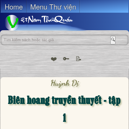
Home
Menu Thư viện
🔍
❤️
🔑
📝
Huỳnh Dị
Biên hoang truyền thuyết - tập
1