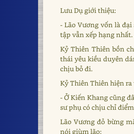
Lưu Dụ giới thiệu:
- Lão Vương vốn là đại
tập vẫn xếp hạng nhất.
Kỷ Thiên Thiên bồn ch
thái yêu kiều duyên d
chịu bỏ đi.
Kỷ Thiên Thiên hiện ra 
- Ở Kiến Khang cũng đâ
sư phụ có chịu chỉ điể
Lão Vương đỏ bừng mặ
nói giùm lão: