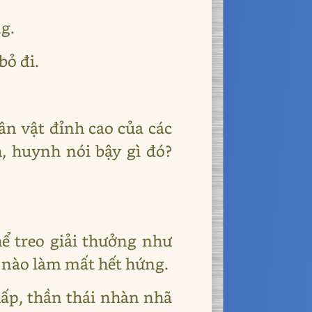
g.
bỏ đi.
hân vật đỉnh cao của các
, huynh nói bậy gì đó?
hể treo giải thưởng như
c nào làm mất hết hứng.
hấp, thần thái nhàn nhã