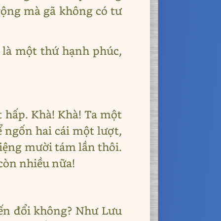
ộng mà gã không có tư
ã là một thứ hạnh phúc,
t hấp. Khà! Khà! Ta một
ể ngốn hai cái một lượt,
iệng mười tám lần thôi.
 còn nhiều nữa!
biến đổi không? Như Lưu