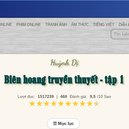
Diễn
ONLINE
PHIM ONLINE
TRANH ẢNH
ẨM THỰC
TIẾNG VIỆT
Huỳnh Dị
Biên hoang truyền thuyết - tập 1
Lượt đọc:
1517239
|
468
Đánh giá:
9,5
/10 Sao
★★★★★★★★★★
★★★★★★★★★★
☰ Mục lục