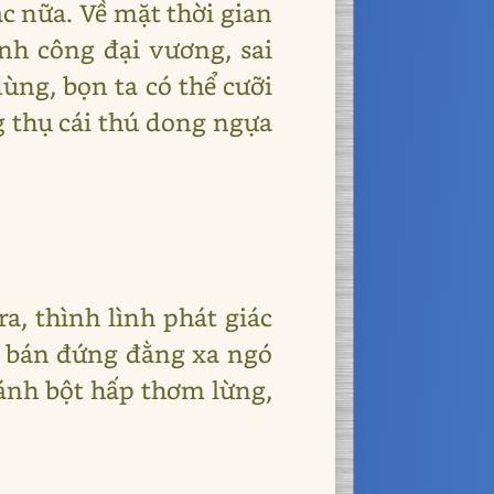
c nữa. Về mặt thời gian
nh công đại vương, sai
ùng, bọn ta có thể cưỡi
g thụ cái thú dong ngựa
, thình lình phát giác
n bán đứng đằng xa ngó
bánh bột hấp thơm lừng,