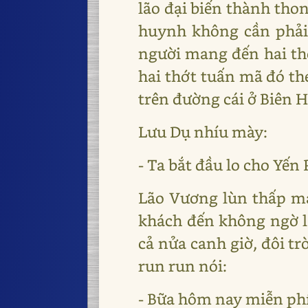
lão đại biến thành tho
huynh không cần phải 
người mang đến hai thớ
hai thớt tuấn mã đó th
trên đường cái ở Biên 
Lưu Dụ nhíu mày:
- Ta bắt đầu lo cho Yến 
Lão Vương lùn thấp mạ
khách đến không ngờ l
cả nửa canh giờ, đôi t
run run nói:
- Bữa hôm nay miễn phí