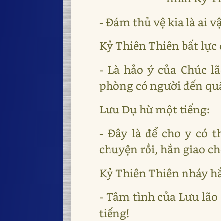
- Đám thủ vệ kia là ai v
Kỷ Thiên Thiên bất lực 
- Là hảo ý của Chúc l
phòng có người đến quấ
Lưu Dụ hừ một tiếng:
- Đây là để cho y có t
chuyện rồi, hắn giao ch
Kỷ Thiên Thiên nháy hắ
- Tâm tình của Lưu lão 
tiếng!