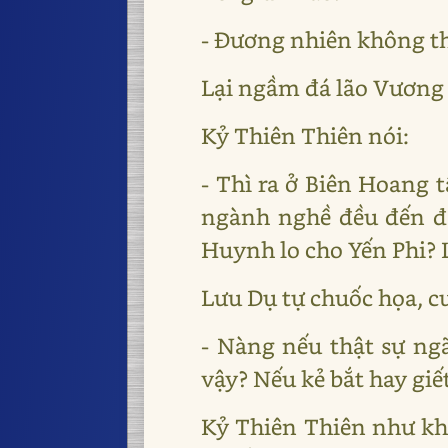
- Đương nhiên không th
Lại ngầm đá lão Vương 
Kỷ Thiên Thiên nói:
- Thì ra ở Biên Hoang t
ngành nghề đều đến đâ
Huynh lo cho Yến Phi? L
Lưu Dụ tự chuốc họa, c
- Nàng nếu thật sự ngã
vậy? Nếu kẻ bắt hay gi
Kỷ Thiên Thiên như khô