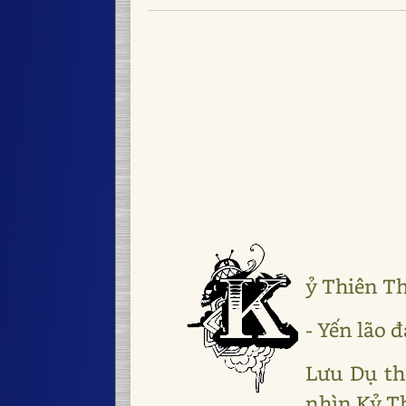
ỷ Thiên Th
- Yến lão đ
Lưu Dụ th
nhìn Kỷ Th