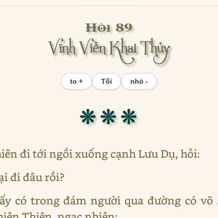
Hồi 89
Vĩnh Viễn Khai Thủy
to +
Tối
nhỏ -
❊ ❊ ❊
iên đi tới ngồi xuống cạnh Lưu Dụ, hỏi:
ại đi đâu rồi?
ấy có trong đám người qua đường có võ s
iên Thiên, ngạc nhiên: