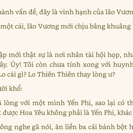
ành vấn đề, đây là vinh hạnh của lão Vươn
một cái, lão Vương mới chịu bâng khuâng 
ập mới thật sự là nơi nhân tài hội họp, n
y. Úy! Tôi còn chưa tính xong với huynh
o cái gì? Lo Thiên Thiên thay lòng ư?
ười khổ:
 lòng với một mình Yến Phi, sao lại có t
ết được Hoa Yêu không phải là Yến Phi, khá
ng nghe gã nói, ăn liền ba cái bánh bột 