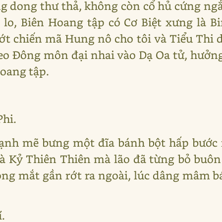
ng dong thư thả, không còn cổ hủ cứng ngắ
lo, Biên Hoang tập có Cơ Biệt xưng là Bi
t chiến mã Hung nô cho tôi và Tiểu Thi d
eo Đông môn đại nhai vào Dạ Oa tử, hưởn
Hoang tập.
Phi.
nh mẽ bưng một đĩa bánh bột hấp bước ra
à Kỷ Thiên Thiên mà lão đã từng bỏ buô
ròng mắt gần rớt ra ngoài, lúc dâng mâm 
.