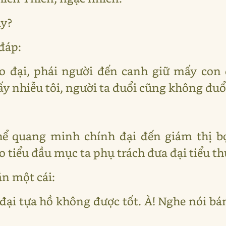
ậy?
đáp:
ão đại, phái người đến canh giữ mấy co
y nhiễu tôi, người ta đuổi cũng không đuổi
hể quang minh chính đại đến giám thị bọ
o tiểu đầu mục ta phụ trách đưa đại tiểu t
n một cái:
đại tựa hồ không được tốt. À! Nghe nói bá