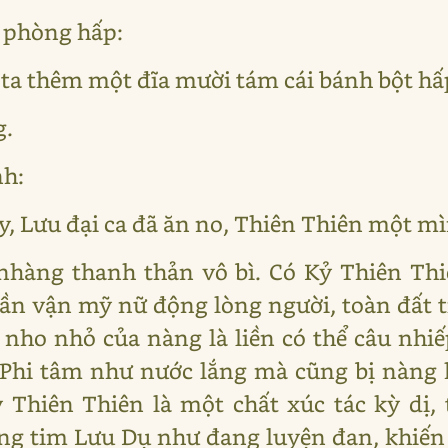
 phòng hấp:
ta thêm một đĩa mười tám cái bánh bột hấp
g.
nh:
y, Lưu đại ca đã ăn no, Thiên Thiên một mì
nhàng thanh thản vô bì. Có Kỷ Thiên Thi
ần vận mỹ nữ động lòng người, toàn đất tr
 nho nhỏ của nàng là liền có thể câu nh
Phi tâm như nước lắng mà cũng bị nàng k
 Thiên Thiên là một chất xúc tác kỳ dị,
rong tim Lưu Dụ như đang luyện đan, khi