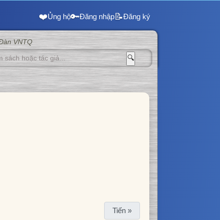
❤️
🔑
📝
Ủng hộ
Đăng nhập
Đăng ký
 Đàn VNTQ
🔍
Tiến »