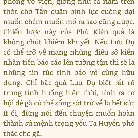
phong vô viện, giống như cá nằm trên
thớt chờ Tần quân binh lực cường đại
muốn chém muốn mổ ra sao cũng được.
Chiến lược này của Phù Kiên quả là
không chút khiếm khuyết. Nếu Lưu Dụ
có thể trở về mang những điều sở kiến
nhãn tiền báo cáo lên tường tận thì sẽ là
những tin tức tình báo vô cùng hữu
dụng. Chỉ bất quá Lưu Dụ biết rất rõ
trong tình huống hiện thời, tính ra cơ
hội để gã có thể sống sót trở về là hết sức
ít ỏi, đừng nói đến chuyện muốn hoàn
thành sứ mệnh trọng yếu Tạ Huyền phó
thác cho gã.