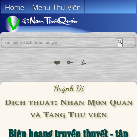
Home
Menu Thư viện
🔍
❤️
🔑
📝
Huỳnh Dị
Dịch thuật: Nhạn Môn Quan
và Tàng Thư viện
Biên hoang truyền thuyết - tập