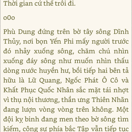
Thời gian cứ thế trôi đi.
o0o
Phù Dung đứng trên bờ tây sông Dĩnh
Thủy, nơi bọn Yến Phi mấy người trước
đó nhảy xuống sông, chăm chú nhìn
xuống đáy sông như muốn nhìn thấu
dòng nước huyền hư, bồi tiếp hai bên tả
hữu là Lữ Quang, Ngốc Phát Ô Cô và
Khất Phục Quốc Nhân sắc mặt tái nhợt
vì thụ nội thương, thần ưng Thiên Nhãn
đang lượn vòng vòng trên không. Một
đội kỵ binh đang men theo bờ sông tìm
kiếm, công sự phía bắc Tập vẫn tiếp tục