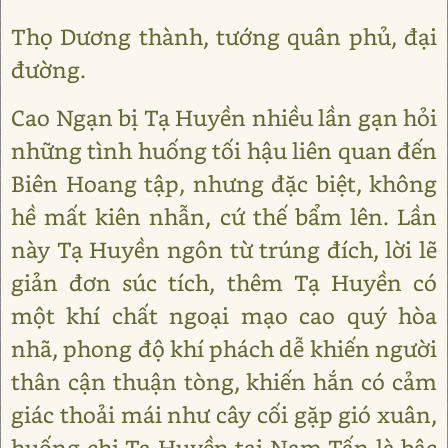
Thọ Dương thành, tướng quân phủ, đại
đường.
Cao Ngạn bị Tạ Huyền nhiều lần gạn hỏi
những tình huống tối hậu liên quan đến
Biên Hoang tập, nhưng đặc biệt, không
hề mất kiên nhẫn, cứ thế bẩm lên. Lần
này Tạ Huyền ngôn từ trúng đích, lời lẽ
giản đơn súc tích, thêm Tạ Huyền có
một khí chất ngoại mạo cao quý hòa
nhã, phong độ khí phách dễ khiến người
thân cận thuận tòng, khiến hắn có cảm
giác thoải mái như cây cối gặp gió xuân,
huống chi Tạ Huyền tại Nam Tấn là bậc