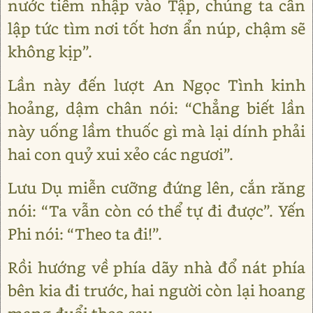
nước tiềm nhập vào Tập, chúng ta cần
lập tức tìm nơi tốt hơn ẩn núp, chậm sẽ
không kịp”.
Lần này đến lượt An Ngọc Tình kinh
hoảng, dậm chân nói: “Chẳng biết lần
này uống lầm thuốc gì mà lại dính phải
hai con quỷ xui xẻo các ngươi”.
Lưu Dụ miễn cưỡng đứng lên, cắn răng
nói: “Ta vẫn còn có thể tự đi được”. Yến
Phi nói: “Theo ta đi!”.
Rồi hướng về phía dãy nhà đổ nát phía
bên kia đi trước, hai người còn lại hoang