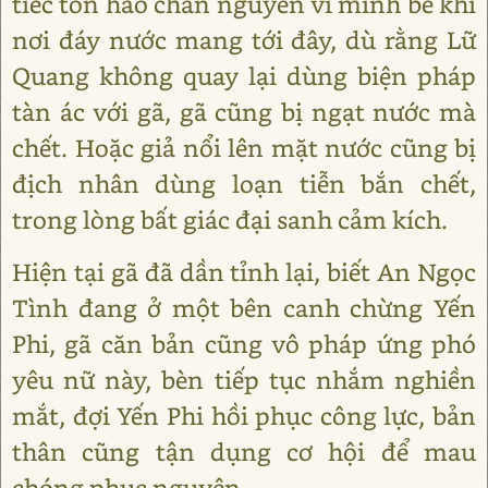
tiếc tổn hao chân nguyên vì mình bế khí
nơi đáy nước mang tới đây, dù rằng Lữ
Quang không quay lại dùng biện pháp
tàn ác với gã, gã cũng bị ngạt nước mà
chết. Hoặc giả nổi lên mặt nước cũng bị
địch nhân dùng loạn tiễn bắn chết,
trong lòng bất giác đại sanh cảm kích.
Hiện tại gã đã dần tỉnh lại, biết An Ngọc
Tình đang ở một bên canh chừng Yến
Phi, gã căn bản cũng vô pháp ứng phó
yêu nữ này, bèn tiếp tục nhắm nghiền
mắt, đợi Yến Phi hồi phục công lực, bản
thân cũng tận dụng cơ hội để mau
chóng phục nguyên.