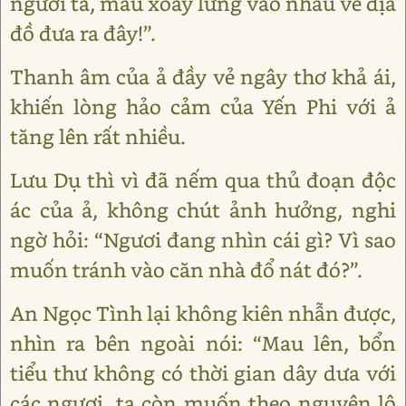
người ta, mau xoay lưng vào nhau vẽ địa
đồ đưa ra đây!”.
Thanh âm của ả đầy vẻ ngây thơ khả ái,
khiến lòng hảo cảm của Yến Phi với ả
tăng lên rất nhiều.
Lưu Dụ thì vì đã nếm qua thủ đoạn độc
ác của ả, không chút ảnh hưởng, nghi
ngờ hỏi: “Ngươi đang nhìn cái gì? Vì sao
muốn tránh vào căn nhà đổ nát đó?”.
An Ngọc Tình lại không kiên nhẫn được,
nhìn ra bên ngoài nói: “Mau lên, bổn
tiểu thư không có thời gian dây dưa với
các ngươi, ta còn muốn theo nguyên lộ