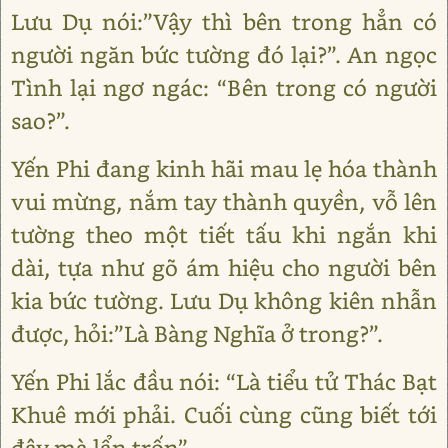
Lưu Dụ nói:”Vậy thì bên trong hẳn có
người ngăn bức tường đó lại?”. An ngọc
Tình lại ngơ ngác: “Bên trong có người
sao?”.
Yến Phi đang kinh hãi mau lẹ hóa thành
vui mừng, nắm tay thành quyền, vỗ lên
tường theo một tiết tấu khi ngắn khi
dài, tựa như gõ ám hiệu cho người bên
kia bức tường. Lưu Dụ không kiên nhẫn
được, hỏi:”Là Bàng Nghĩa ở trong?”.
Yến Phi lắc đầu nói: “Là tiểu tử Thác Bạt
Khuê mới phải. Cuối cùng cũng biết tới
đây mà lẩn trốn”.