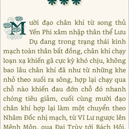
❊ ❊ ❊
M
ười đạo chân khí từ song thủ
Yến Phi xâm nhập thân thể Lưu
Dụ đang trong trạng thái kinh
mạch toàn thân bất đồng, chân khí chạy
loạn xạ khiến gã cực kỳ khó chịu, không
bao lâu chân khí đã như từ những khe
nhỏ theo suối ra sông, hợp lại chạy qua
chỗ nào khiến đau đớn chỗ đó nhanh
chóng tiêu giảm, cuối cùng mười đạo
chân khí hợp lại làm một chuyển theo
Nhâm Đốc nhị mạch, từ Vĩ Lư ngược lên
Mệnh Môn, qua Đại Trùy tới Bách Hội,