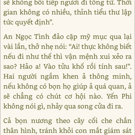
sẽ không bồi tiếp ngươi đi tống tử. Thời
gian không có nhiều, thỉnh tiểu thư lập
tức quyết định”.
An Ngọc Tình đảo cặp mỹ mục qua lại
vài lần, thở nhẹ nói: “Ai! thực không biết
nếu đi như thế thì vận mệnh xui xẻo ra
sao? Hảo a! Vào tửu khố rồi tính sau!”.
Hai người ngầm khen ả thông minh,
nếu không có bọn họ giúp ả quá quan, ả
sẽ chẳng có chút cơ hội nào. Yến Phi
không nói gì, nhảy qua song cửa đi ra.
Cả bọn nương theo cây cối che chắn
thân hình, tránh khỏi con mắt giám sát