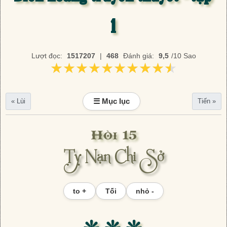
1
Lượt đọc:
1517207
|
468
Đánh giá:
9,5
/10 Sao
★★★★★★★★★★
★★★★★★★★★★
☰ Mục lục
« Lùi
Tiến »
Hồi 15
Tỵ Nạn Chi Sở
to +
Tối
nhỏ -