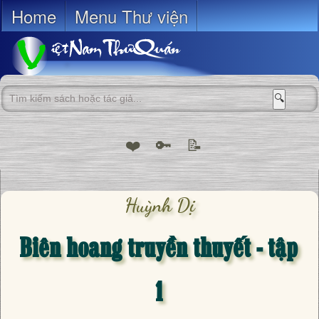
Home
Menu Thư viện
🔍
❤️
🔑
📝
Huỳnh Dị
Biên hoang truyền thuyết - tập
1