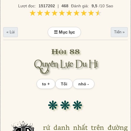
Lượt đọc:
1517202
|
468
Đánh giá:
9,5
/10 Sao
★★★★★★★★★★
★★★★★★★★★★
☰ Mục lục
« Lùi
Tiến »
Hồi 88
Quyền Lực Du Hí
to +
Tối
nhỏ -
❊ ❊ ❊
rứ danh nhất trên đường