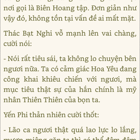
nơi gọi là Biên Hoang tập. Đơn giản như
vậy đó, không tồn tại vấn đề ai mất mặt.
Thác Bạt Nghi vỗ mạnh lên vai chàng,
cười nói:
- Nói rất tiêu sái, ta không lo chuyện bên
ngươi nữa. Ta có cảm giác Hoa Yêu đang
công khai khiêu chiến với ngươi, mà
mục tiêu thật sự của hắn chính là mỹ
nhân Thiên Thiên của bọn ta.
Yến Phi thản nhiên cười thốt:
- Lão ca ngươi thật quá lao lực lo lắng,
mượn miệng gặp ta thì có thể đêm đêm