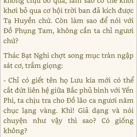
không chịu bỏ qua, làm sao có thể khơi
khơi bỏ qua cơ hội trời ban đả kích được
Tạ Huyền chứ. Còn làm sao để nói với
Đồ Phụng Tam, không cần ta chỉ ngươi
chứ?
Thác Bạt Nghi chợt song mục tràn ngập
sát cơ, trầm giọng:
- Chỉ có giết tên họ Lưu kia mới có thể
cắt đứt liên hệ giữa Bắc phủ binh với Yến
Phi, ta chịu tra cho Đồ lão ca ngươi năm
chục lạng vàng. Khì! Giả dạng và nói
chuyện như vậy thì sao? Có giống
không?