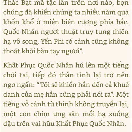
Thác Bạt mã tặc lẩn trốn nơi nào, bọn
chúng đã khiến chúng ta nhiều năm qua
khốn khổ ở miền biên cương phía bắc.
Quốc Nhân ngươi thuật truy tung thiên
hạ vô song, Yến Phi có cánh cũng không
thoát khỏi bàn tay ngươi”.
Khất Phục Quốc Nhân hú lên một tiếng
chói tai, tiếp đó thần tình lại trở nên
ngơ ngẩn: “Tôi sẽ khiến hắn đến cả khuê
danh của mẹ hắn cũng phải nói ra”. Một
tiếng vỗ cánh từ thinh không truyền lại,
một con chim ưng săn mồi hạ xuống
đậu trên vai hữu Khất Phục Quốc Nhân.