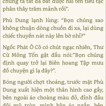
chúng ta tất đã bắt được hai tên tiểu tặc
phân thây trăm mảnh rồi”.
Phù Dung lạnh lùng: “Bọn chúng sao
không thuận dòng chuồn đi xa, lại dùng
chiếc thuyền nát này lên bờ nhỉ?”
Ngốc Phát Ô Cô có chút ngạc nhiên, Thư
Cừ Mông Tốn gật đầu nói:”Bọn chúng
định quay trở lại Biên hoang Tập mưu
đồ chuyện gì lạ đây?”.
Bóng người chợt thoáng, trước mặt Phù
Dung xuất hiện một thân hình cao gầy,
bên ngoài áo choàng màu đỏ, đỉnh đầu
đội mũ tròn, mình bận áo ngắn, bên