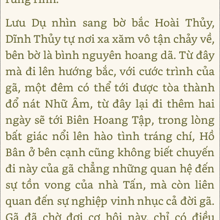
Lưu Dụ nhìn sang bờ bắc Hoài Thủy,
Dĩnh Thủy tự nơi xa xăm vô tận chảy về,
bên bờ là bình nguyên hoang dã. Từ đây
mà đi lên hướng bắc, với cước trình của
gã, một đêm có thể tới được tòa thành
đổ nát Nhữ Âm, từ đây lại đi thêm hai
ngày sẽ tới Biên Hoang Tập, trong lòng
bất giác nổi lên hào tình tráng chí, Hồ
Bân ở bên cạnh cũng không biết chuyến
đi này của gã chẳng những quan hệ đến
sự tồn vong của nhà Tấn, mà còn liên
quan đến sự nghiệp vinh nhục cả đời gã.
Gã đã chờ đợi cơ hội này, chỉ có điều