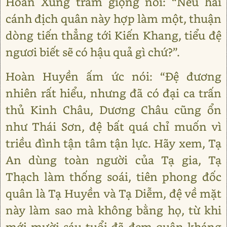
Hoàn Xung trầm giọng nói: “Nếu hai
cánh địch quân này hợp làm một, thuận
dòng tiến thẳng tới Kiến Khang, tiểu đệ
ngươi biết sẽ có hậu quả gì chứ?”.
Hoàn Huyền ấm ức nói: “Đệ đương
nhiên rất hiểu, nhưng đã có đại ca trấn
thủ Kinh Châu, Dương Châu cũng ổn
như Thái Sơn, đệ bất quá chỉ muốn vì
triều đình tận tâm tận lực. Hãy xem, Tạ
An dùng toàn người của Tạ gia, Tạ
Thạch làm thống soái, tiên phong đốc
quân là Tạ Huyền và Tạ Diễm, đệ về mặt
này làm sao mà không bằng họ, từ khi
mới mười sáu tuổi đã đem quân kháng