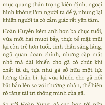
mục quang thận trọng kiên định, ngoại
hình không làm người ta để ý, nhưng lại
khiến người ta có cảm giác rất yên tâm.
Hoàn Huyền kém anh hơn ba chục tuổi,
vừa mới hai mươi bảy, thực tế mặt mũi
lại còn trẻ hơn tuổi, tinh thần sáng láng,
ngũ quan đoan chính, nhưng cặp mắt
nhỏ mà dài khiến cho gã có chút khí
chất tà dị, tựa như gã sở hữu một lực
lượng thần bí, lại vừa khiến cho gã nổi
bật hẳn lên so với thường nhân, thể hiện
rõ ràng tài trí thông minh của gã.
So với Hoàn Xung, gã cao hơn tới nửa