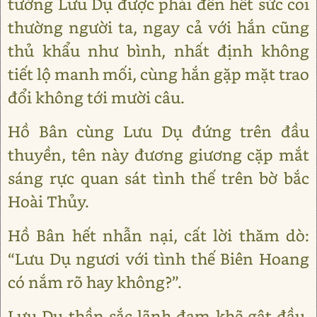
tướng Lưu Dụ được phái đến hết sức coi
thường người ta, ngay cả với hắn cũng
thủ khẩu như bình, nhất định không
tiết lộ manh mối, cùng hắn gặp mặt trao
đổi không tới mười câu.
Hồ Bân cùng Lưu Dụ đứng trên đầu
thuyền, tên này đương giương cặp mắt
sáng rực quan sát tình thế trên bờ bắc
Hoài Thủy.
Hồ Bân hết nhẫn nại, cất lời thăm dò:
“Lưu Dụ ngươi với tình thế Biên Hoang
có nắm rõ hay không?”.
Lưu Dụ thần sắc lãnh đạm khẽ gật đầu,