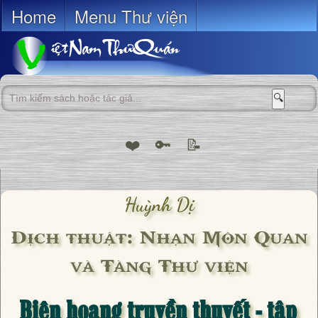
Home
Menu Thư viện
🔍
❤️
🔑
📝
Huỳnh Dị
Dịch thuật: Nhạn Môn Quan
và Tàng Thư viện
Biên hoang truyền thuyết - tập