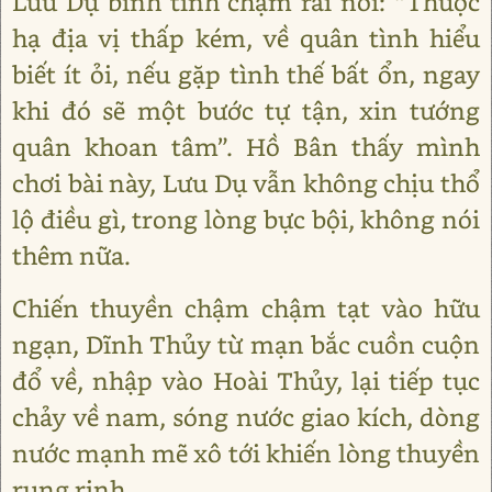
Lưu Dụ bình tĩnh chậm rãi nói: “Thuộc
hạ địa vị thấp kém, về quân tình hiểu
biết ít ỏi, nếu gặp tình thế bất ổn, ngay
khi đó sẽ một bước tự tận, xin tướng
quân khoan tâm”. Hồ Bân thấy mình
chơi bài này, Lưu Dụ vẫn không chịu thổ
lộ điều gì, trong lòng bực bội, không nói
thêm nữa.
Chiến thuyền chậm chậm tạt vào hữu
ngạn, Dĩnh Thủy từ mạn bắc cuồn cuộn
đổ về, nhập vào Hoài Thủy, lại tiếp tục
chảy về nam, sóng nước giao kích, dòng
nước mạnh mẽ xô tới khiến lòng thuyền
rung rinh.