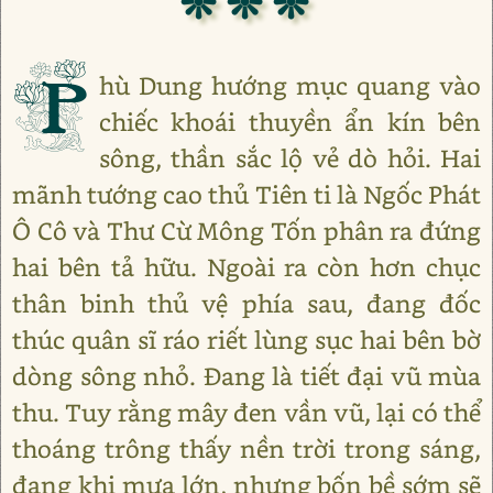
❊ ❊ ❊
P
hù Dung hướng mục quang vào
chiếc khoái thuyền ẩn kín bên
sông, thần sắc lộ vẻ dò hỏi. Hai
mãnh tướng cao thủ Tiên ti là Ngốc Phát
Ô Cô và Thư Cừ Mông Tốn phân ra đứng
hai bên tả hữu. Ngoài ra còn hơn chục
thân binh thủ vệ phía sau, đang đốc
thúc quân sĩ ráo riết lùng sục hai bên bờ
dòng sông nhỏ. Đang là tiết đại vũ mùa
thu. Tuy rằng mây đen vần vũ, lại có thể
thoáng trông thấy nền trời trong sáng,
đang khi mưa lớn, nhưng bốn bề sớm sẽ