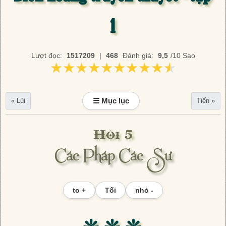
1
Lượt đọc:
1517209
|
468
Đánh giá:
9,5
/10 Sao
★★★★★★★★★★
★★★★★★★★★★
☰ Mục lục
« Lùi
Tiến »
Hồi 5
Các Pháp Các Sư
to +
Tối
nhỏ -