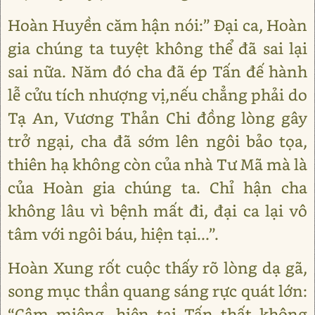
Hoàn Huyền căm hận nói:” Đại ca, Hoàn
gia chúng ta tuyệt không thể đã sai lại
sai nữa. Năm đó cha đã ép Tấn đế hành
lễ cửu tích nhượng vị,nếu chẳng phải do
Tạ An, Vương Thản Chi đồng lòng gây
trở ngại, cha đã sớm lên ngôi bảo tọa,
thiên hạ không còn của nhà Tư Mã mà là
của Hoàn gia chúng ta. Chỉ hận cha
không lâu vì bệnh mất đi, đại ca lại vô
tâm với ngôi báu, hiện tại...”.
Hoàn Xung rốt cuộc thấy rõ lòng dạ gã,
song mục thần quang sáng rực quát lớn:
“Câm miệng, hiện tại Tấn thất không