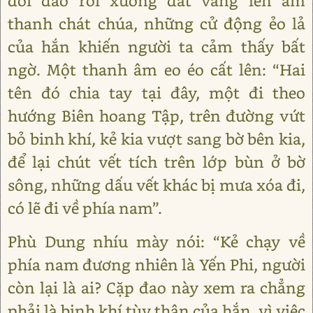
đôi đao rơi xuống đất vang lên âm
thanh chát chúa, những cử động ẻo lả
của hắn khiến người ta cảm thấy bất
ngờ. Một thanh âm eo éo cất lên: “Hai
tên đó chia tay tại đây, một đi theo
hướng Biên hoang Tập, trên đường vứt
bỏ binh khí, kẻ kia vượt sang bờ bên kia,
để lại chút vết tích trên lớp bùn ở bờ
sông, những dấu vết khác bị mưa xóa đi,
có lẽ đi về phía nam”.
Phù Dung nhíu mày nói: “Kẻ chạy về
phía nam đương nhiên là Yến Phi, người
còn lại là ai? Cặp đao này xem ra chẳng
phải là binh khí tùy thân của hắn, vì việc