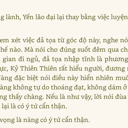
 lành, Yến lão đại lại thay bằng việc luyện
em xét việc đả tọa từ góc độ này, nghe nó
 thế nào. Mà nói cho đúng suốt đêm qua ch
 gian đi ngủ, đả tọa nhập tĩnh là phương
lực, Kỷ Thiên Thiên rất hiểu người, đươn
àng đặc biệt nói điều này hiển nhiên mu
àng không tự do thoáng đạt, không dám ở
ng thấy chàng. Nếu là như vậy, lời nói đùa
ại là có ý tứ cẩn thận.
ọng là nàng có ý tứ cẩn thận.