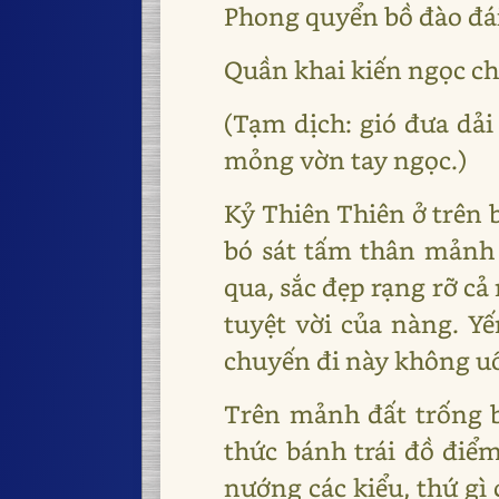
Phong quyển bồ đào đái
Quần khai kiến ngọc ch
(Tạm dịch: gió đưa dải
mỏng vờn tay ngọc.)
Kỷ Thiên Thiên ở trên 
bó sát tấm thân mảnh 
qua, sắc đẹp rạng rỡ c
tuyệt vời của nàng. Y
chuyến đi này không u
Trên mảnh đất trống b
thức bánh trái đồ điểm
nướng các kiểu, thứ gì