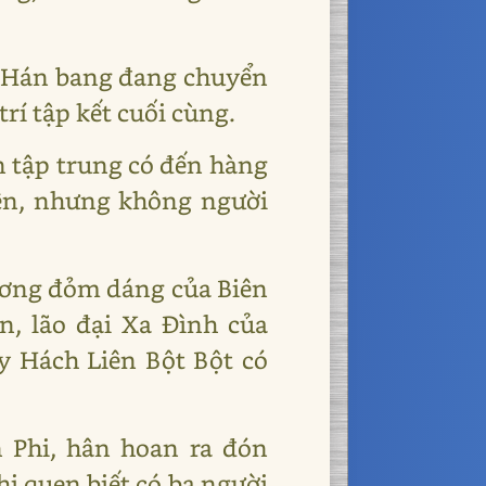
ủa Hán bang đang chuyển
rí tập kết cuối cùng.
n tập trung có đến hàng
ên, nhưng không người
nương đỏm dáng của Biên
, lão đại Xa Đình của
y Hách Liên Bột Bột có
n Phi, hân hoan ra đón
i quen biết có ba người