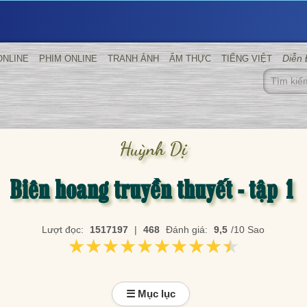
Diễn
ONLINE
PHIM ONLINE
TRANH ẢNH
ẨM THỰC
TIẾNG VIỆT
Huỳnh Dị
Biên hoang truyền thuyết - tập 1
Lượt đọc:
1517197
|
468
Đánh giá:
9,5
/10 Sao
★★★★★★★★★★
★★★★★★★★★★
☰ Mục lục