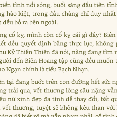
iển tình nổi sóng, buổi sáng đầu tiên tỉn
ng hào kiệt, trong đầu chàng chỉ duy nhấ
t đều bỏ ra bên ngoài.
g cố kỵ, mình còn cố kỵ cái gì đây? Biên
iết đều quyết định bằng thực lực, không
hư Kỷ Thiên Thiên đã nói, nàng đang tìm
gười đến Biên Hoang tập cũng đều muốn t
o Ngạn chính là tiểu Bạch Nhạn.
n tại đang bước trên con đường hết sức n
g trải qua, vết thương lòng sâu nặng vẫ
ếu nữ xinh đẹp đa tình dễ thay đổi, bất 
vết thương, tuyệt sẽ không kêu than với 
 chàng đã biết rõ mà vẫn phạm phải, cố tình