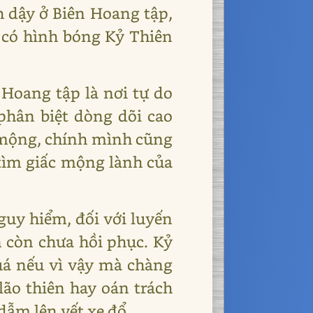
h dậy ở Biên Hoang tập,
t có hình bóng Kỷ Thiên
 Hoang tập là nơi tự do
 phân biệt dòng dõi cao
 mộng, chính mình cũng
ìm giấc mộng lành của
guy hiểm, đối với luyến
n còn chưa hồi phục. Kỷ
quá nếu vì vậy mà chàng
lão thiên hay oán trách
 dẫm lên vết xe đổ.