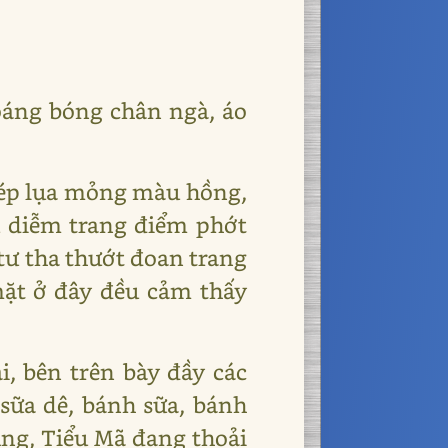
hoáng bóng chân ngà, áo
 kép lụa mỏng màu hồng,
u diễm trang điểm phớt
tư tha thướt đoan trang
mặt ở đây đều cảm thấy
, bên trên bày đầy các
 sữa dê, bánh sữa, bánh
ùng, Tiểu Mã đang thoải