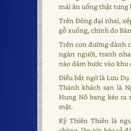
mái ăn uống thật tưng
Trên Đông đại nhai, xế
gỗ xuống, chính do Bàng
Trên con đường dành ch
ngàn người, tranh nh
nào dám bước vào khu đấ
Điều bất ngờ là Lưu Dụ
Thành khách sạn là N
Hung Nô bang kéo ra m
mặt.
Kỷ Thiên Thiên là ngư
chàng, lập tức kéo cả 