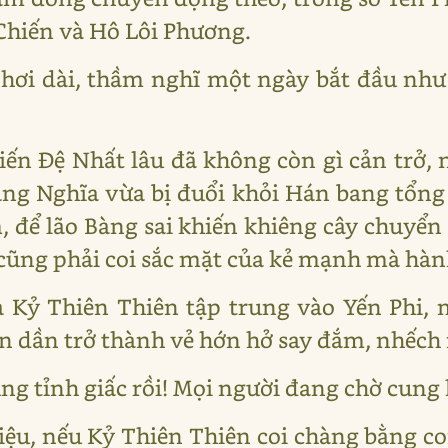
Chiến và Hô Lôi Phương.
hơi dài, thầm nghĩ một ngày bắt đầu như 
iến Đệ Nhất lâu đã không còn gì cản trở,
Bàng Nghĩa vừa bị đuổi khỏi Hán bang tổng
, để lão Bàng sai khiến khiêng cây chuyển
i cũng phải coi sắc mặt của kẻ mạnh mà hà
 Kỷ Thiên Thiên tập trung vào Yến Phi, 
n dần trở thành vẻ hớn hở say đắm, nhếch 
cũng tỉnh giấc rồi! Mọi người đang chờ cung 
iệu, nếu Kỷ Thiên Thiên coi chàng bằng co