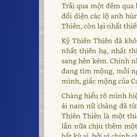
Trải qua một đêm qua b
đối diện các lộ anh hù
Thiên, còn lại nhất thiế
Kỷ Thiên Thiên đã khôn
nhất thiên hạ, nhất th
sang hèn kém. Chính n
đang tìm mộng, mỗi n
mình, giấc mộng của Ca
Chàng hiểu rõ mình hiệ
ái nam nữ chàng đã từn
Thiên Thiên là một thi
lần nữa chịu thêm một 
bất kỳ ai, bởi vì chính