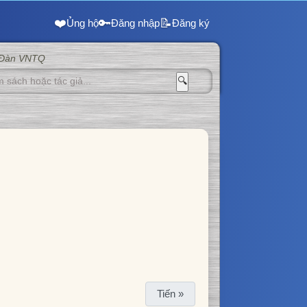
❤️
🔑
📝
Ủng hộ
Đăng nhập
Đăng ký
 Đàn VNTQ
🔍
Tiến »