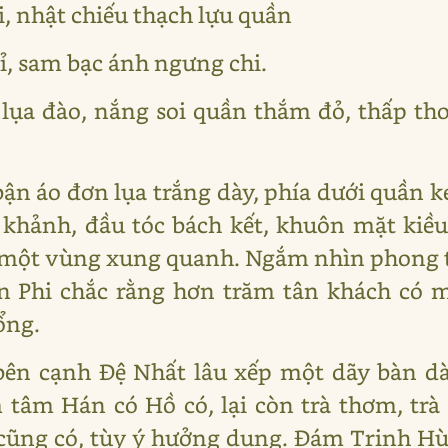
, nhật chiếu thạch lựu quần
ỉ, sam bạc ánh ngưng chi.
 lụa đào, nắng soi quần thắm đỏ, thấp t
bận áo đơn lụa trắng dày, phía dưới quần
khảnh, đầu tóc bách kết, khuôn mặt kiề
ả một vùng xung quanh. Ngắm nhìn phong 
ến Phi chắc rằng hơn trăm tân khách có 
ổng.
ên cạnh Đệ Nhất lâu xếp một dãy bàn dài
 tâm Hán có Hồ có, lại còn trà thơm, trà
 cũng có, tùy ý hưởng dụng. Đám Trịnh H