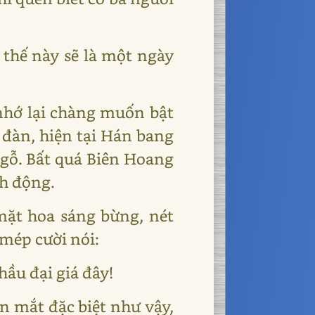
thế này sẽ là một ngày
 nhớ lại chàng muốn bật
 đàn, hiện tại Hán bang
 gỗ. Bất quá Biên Hoang
nh động.
mặt hoa sáng bừng, nét
mép cười nói:
hầu đại giá đây!
n mắt đặc biệt như vậy,