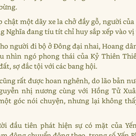
 bừng.
p chật một dãy xe la chở đầy gỗ, người c
 Nghĩa đang tíu tít chỉ huy sắp xếp vào vị t
o người đi bộ ở Đông đại nhai, Hoang dâ
au nhìn ngó phong thái của Kỷ Thiên Thi
t, sợ đắc tội với các bang hội.
 cũng rất được hoan nghênh, do lão bản 
guyễn nhị nương cùng với Hồng Tử Xuân
ột góc nói chuyện, nhưng lại không thấ
ời đầu tiên phát hiện sự có mặt của Yế
đám đông chuyển động theo, trong số Yến Ph